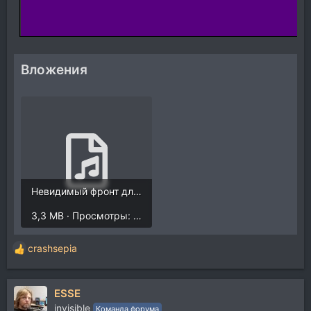
Вложения
Невидимый фронт для лэйбла мп3.mp3
3,3 MB · Просмотры: 613
crashsepia
Р
е
а
ESSE
к
ц
invisible
Команда форума