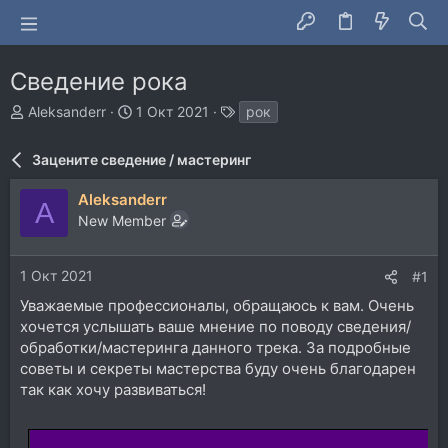
Сведение рока
А
Д
Т
Aleksanderr
1 Окт 2021
рок
в
а
е
т
т
г
Зацените сведение / мастеринг
о
а
и
р
н
Aleksanderr
т
а
A
New Member
е
ч
м
а
ы
л
1 Окт 2021
#1
а
Уважаемые профессионалы, обращаюсь к вам. Очень
хочется услышать ваше мнение по поводу сведения/
обработки/мастеринга данного трека. За подробные
советы и секреты мастерства буду очень благодарен
так как хочу развиваться!