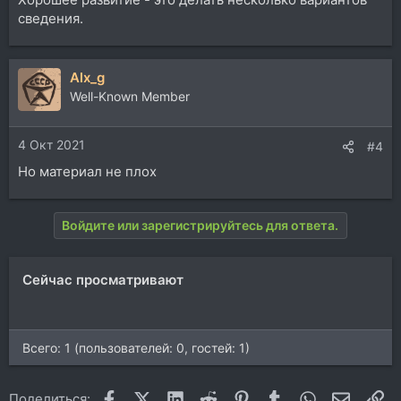
сведения.
Alx_g
Well-Known Member
4 Окт 2021
#4
Но материал не плох
Войдите или зарегистрируйтесь для ответа.
Сейчас просматривают
Всего: 1 (пользователей: 0, гостей: 1)
Facebook
X (Twitter)
LinkedIn
Reddit
Pinterest
Tumblr
WhatsApp
Электр
Сс
Поделиться: