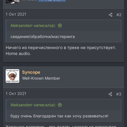
и
и
1 Окт 2021
:
#2
Aleksanderr написал(а):
сведения/обработки/мастеринга
Ничего из перечисленного в треке не присутствует.
Home audio.
Syncope
Well-Known Member
1 Окт 2021
#3
Aleksanderr написал(а):
буду очень благодарен так как хочу развиваться!
Хорошее развитие - это делать несколько вариантов