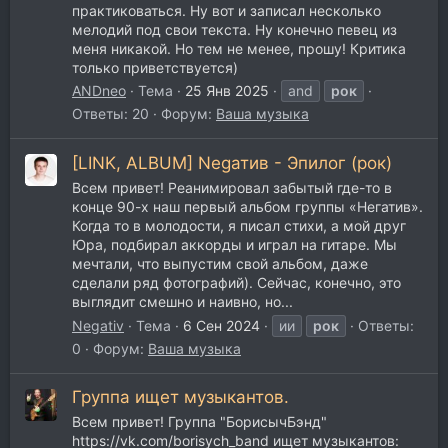
практиковаться. Ну вот и записал несколько
мелодий под свои текста. Ну конечно певец из
меня никакой. Но тем не менее, прошу! Критика
только приветствуется)
ANDneo
Тема
25 Янв 2025
and
рок
Ответы: 20
Форум:
Ваша музыка
[LINK, ALBUM] Negатив - Эпилог (рок)
Всем привет! Реанимировал забытый где-то в
конце 90-х наш первый альбом группы «Негатив».
Когда то в молодости, я писал стихи, а мой друг
Юра, подбирал аккорды и играл на гитаре. Мы
мечтали, что выпустим свой альбом, даже
сделали ряд фотографий). Сейчас, конечно, это
выглядит смешно и наивно, но...
Negativ
Тема
6 Сен 2024
ии
рок
Ответы:
0
Форум:
Ваша музыка
Группа ищет музыкантов.
Всем привет! Группа "БорисычБэнд"
https://vk.com/borisych_band ищет музыкантов: