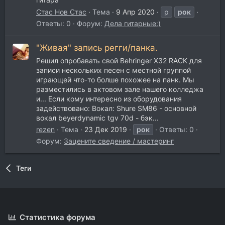
Стас Нов Стас
Тема
9 Апр 2020
р
рок
Ответы: 0
Форум:
Дела гитарные:)
"Живая" запись регги/панка.
Решил опробавать свой Behringer Х32 RACK для
записи нескольких песен с местной группой
играющей что-то болше похожее на панк. Мы
разместились в актовом зале нашего колледжа
и... Если кому интересно из оборудования
задействовано: Вокал: Shure SM86 - основной
вокал beyerdynamic tgv 70d - бэк...
rezen
Тема
23 Дек 2019
рок
Ответы: 0
Форум:
Зацените сведение / мастеринг
Теги
Статистика форума