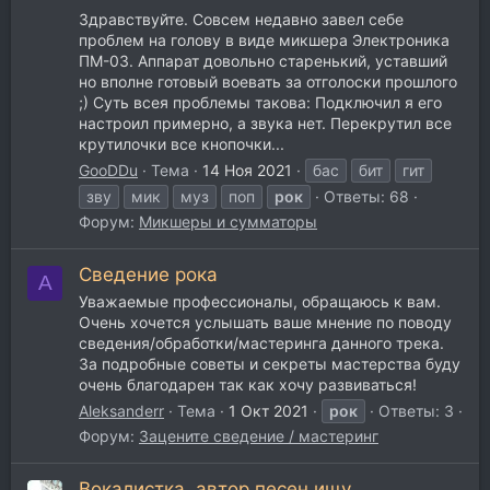
Здравствуйте. Совсем недавно завел себе
проблем на голову в виде микшера Электроника
ПМ-03. Аппарат довольно старенький, уставший
но вполне готовый воевать за отголоски прошлого
;) Суть всея проблемы такова: Подключил я его
настроил примерно, а звука нет. Перекрутил все
крутилочки все кнопочки...
GooDDu
Тема
14 Ноя 2021
бас
бит
гит
зву
мик
муз
поп
рок
Ответы: 68
Форум:
Микшеры и сумматоры
Сведение рока
A
Уважаемые профессионалы, обращаюсь к вам.
Очень хочется услышать ваше мнение по поводу
сведения/обработки/мастеринга данного трека.
За подробные советы и секреты мастерства буду
очень благодарен так как хочу развиваться!
Aleksanderr
Тема
1 Окт 2021
рок
Ответы: 3
Форум:
Зацените сведение / мастеринг
Вокалистка, автор песен ищу