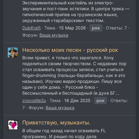
Экспериментальный коктейль из электро-
звучания и пост-панк эстетики. В центре трека —
гипнотический припев на грузинском языке,
окруженный «тарабарским» текстом.
DubKraft
Тема
15 Мар 2026
рок
Ответы: 7
Форум:
Ваша музыка
Несколько моих песен - русский рок
Всем привет, я только что зарегался. Хочу
поделиться своим творчеством. С недавних пор
стал осваивать процессы записи, стал учиться
finger-drumming (пальцы-барабальцы, как я это
называю). Изучаю видео-продакшн. Пишу все
один у себя дома. - Русский блюз -
бессмысленный и беспощадный (в духе БГ...
crocodile2u
Тема
16 Дек 2025
рок
Ответы:
7
Форум:
Ваша музыка
Приветствую, музыканты.
В общем год назад начал осваивать FL
программу. И решил по ходу дела