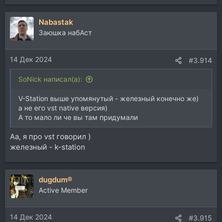
е
а
Nabastak
к
ц
Заюшка набАст
и
и
14 Дек 2024
:
#3.914
SoNick написал(а):
V-Station выше упомянутый - железный конечно же)
а не его vst native версия)
А то мало ли че вы там придумали
Аа, я про vst говорил )
железный - k-station
dugdum®
Active Member
14 Дек 2024
#3.915