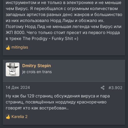
инструментом и не только в электронике и не меньше
чем Вирус. Я переобщался с огромным количеством
западных артистов разных денс жанров и большинство
из них использовало Норд Лиды и обожало их.
Поэтому Норд Лид не меньшая легенда чем Вирус или
ЖП 8000. Чего только стоит пресет из первого Норда
в треке The Prodigy - Funky Shit =)
mitinglas
Р
е
а
Dmitry Stepin
к
ц
je crois en trans
и
и
14 Дек 2024
:
#3.902
Ну как бы 129 страниц обсуждения вируса и пара
страниц, посвящённых нордлиду красноречиво
говорят кто как востребован..
Karelia 2
Р
е