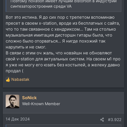
Поэтому novation имеет лучший distortion в индустрии
синтезаторостроения среди VA
Вот это истина. Я до сих пор с трепетом вспоминаю
пресет в своем x-station, вроде из бесплатных с сайта,
что то там связанное с хендриксом… Там на столько
музыкальная имитация дисторшн гитары была, что
сложно было оторваться… Я нигде похожий так
нарулить и не смог.
В связи с этим оч жаль, что новэйшн не обновляют
свой v-station для актуальных систем. На своем м1 про
я уже не могу его юзать без костылей, а желеку давно
продал (
Nabastak
Р
е
а
SoNick
к
ц
Well-Known Member
и
и
14 Дек 2024
:
#3.922