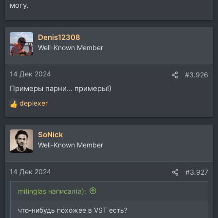
могу.
Denis12308
Well-Known Member
14 Дек 2024
#3.926
Примеры парни… примеры!)
deplexer
Р
е
а
SoNick
к
ц
Well-Known Member
и
и
14 Дек 2024
:
#3.927
mitinglas написал(а):
что-нибудь похожее в VST есть?