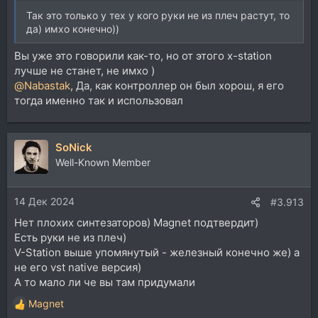
Так это только у тех у кого руки не из плеч растут, то
да) имхо конечно))
Вы уже это говорили как-то, но от этого x-station
лучше не станет, не имхо )
@Nabastak
, Да, как контроллер он был хорош, я его
тогда именно так и использовал
SoNick
Well-Known Member
14 Дек 2024
#3.913
Нет плохих синтезаторов) Magnet подтвердит)
Есть руки не из плеч)
V-Station выше упомянутый - железный конечно же) а
не его vst native версия)
А то мало ли че вы там придумали
Magnet
Р