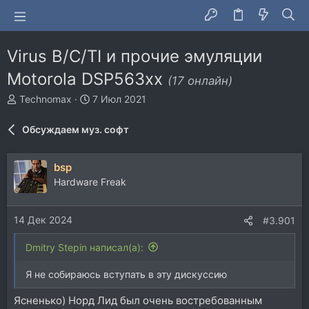
Virus B/C/TI и прочие эмуляции
Motorola DSP563xx
(17 онлайн)
А
Д
Technomax
7 Июл 2021
в
а
т
т
Обсуждаем муз. софт
о
а
р
н
т
а
bsp
е
ч
Hardware Freak
м
а
ы
л
а
14 Дек 2024
#3.901
Dmitry Stepin написал(а):
Я не собираюсь вступать в эту дискуссию
Ясненько) Норд Лид был очень востребованным