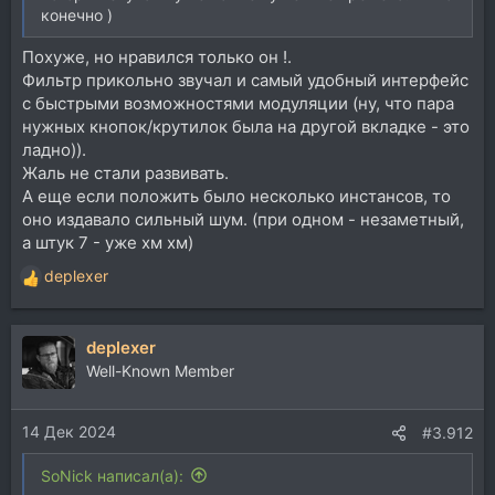
конечно )
Похуже, но нравился только он !.
Фильтр прикольно звучал и самый удобный интерфейс
с быстрыми возможностями модуляции (ну, что пара
нужных кнопок/крутилок была на другой вкладке - это
ладно)).
Жаль не стали развивать.
А еще если положить было несколько инстансов, то
оно издавало сильный шум. (при одном - незаметный,
а штук 7 - уже хм хм)
deplexer
Р
е
а
deplexer
к
ц
Well-Known Member
и
и
14 Дек 2024
:
#3.912
SoNick написал(а):