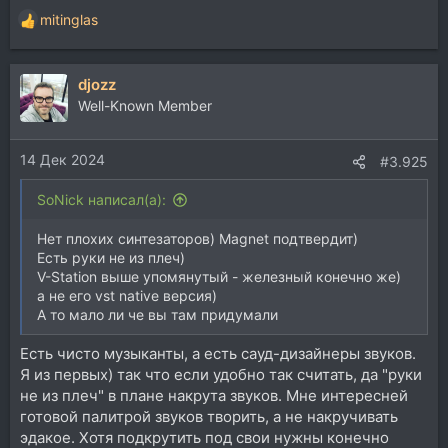
mitinglas
Р
е
а
djozz
к
ц
Well-Known Member
и
и
14 Дек 2024
:
#3.925
SoNick написал(а):
Нет плохих синтезаторов) Magnet подтвердит)
Есть руки не из плеч)
V-Station выше упомянутый - железный конечно же)
а не его vst native версия)
А то мало ли че вы там придумали
Есть чисто музыканты, а есть сауд-дизайнеры звуков.
Я из первых) так что если удобно так считать, да "руки
не из плеч" в плане накрута звуков. Мне интересней
готовой палитрой звуков творить, а не накручивать
эдакое. Хотя подкрутить под свои нужны конечно