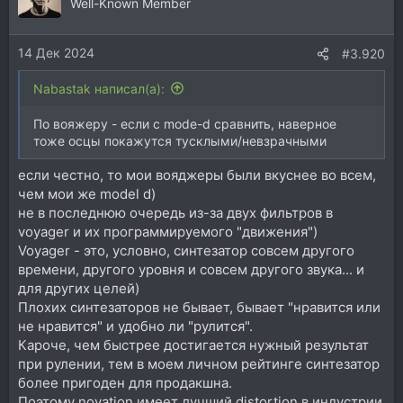
Well-Known Member
14 Дек 2024
#3.920
Nabastak написал(а):
По вояжеру - если с mode-d сравнить, наверное
тоже осцы покажутся тусклыми/невзрачными
если честно, то мои вояджеры были вкуснее во всем,
чем мои же model d)
не в последнюю очередь из-за двух фильтров в
voyager и их программируемого "движения")
Voyager - это, условно, синтезатор совсем другого
времени, другого уровня и совсем другого звука... и
для других целей)
Плохих синтезаторов не бывает, бывает "нравится или
не нравится" и удобно ли "рулится".
Кароче, чем быстрее достигается нужный результат
при рулении, тем в моем личном рейтинге синтезатор
более пригоден для продакшна.
Поэтому novation имеет лучший distortion в индустрии