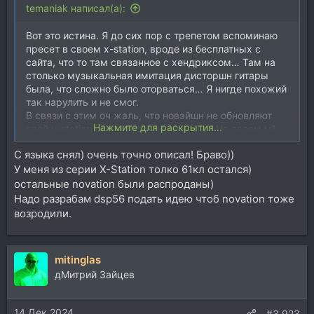
temaniak написал(а):
Вот это истина. Я до сих пор с трепетом вспоминаю
пресет в своем x-station, вроде из бесплатных с
сайта, что то там связанное с хендриксом… Там на
столько музыкальная имитация дисторшн гитары
была, что сложно было оторваться… Я нигде похожий
так нарулить и не смог.
В связи с этим оч жаль, что новэйшн не обновляют
Нажмите для раскрытия...
свой v-station для актуальных систем. На своем м1
про я уже не могу его юзать без костылей, а желеку
С языка снял) очень точно описал! Браво))
давно продал (
У меня из серии X-Station толко 61кл остался)
остальные novation были распроданы)
Надо разрабам dsp56 подать идею чтоб novation тоже
возродили.
mitinglas
дМитрий Зайцев
14 Дек 2024
#3.923