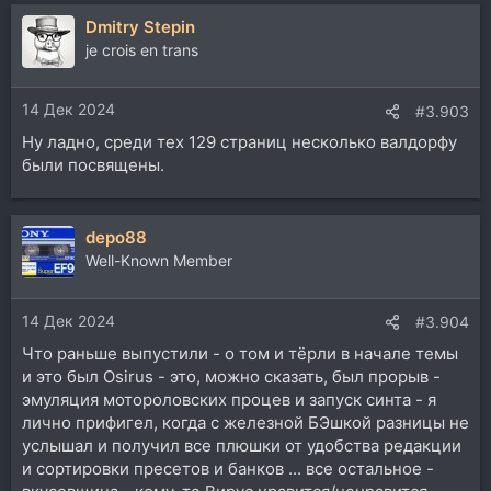
а
Dmitry Stepin
к
ц
je crois en trans
и
и
14 Дек 2024
:
#3.903
Ну ладно, среди тех 129 страниц несколько валдорфу
были посвящены.
depo88
Well-Known Member
14 Дек 2024
#3.904
Что раньше выпустили - о том и тёрли в начале темы
и это был Osirus - это, можно сказать, был прорыв -
эмуляция мотороловских процев и запуск синта - я
лично прифигел, когда с железной БЭшкой разницы не
услышал и получил все плюшки от удобства редакции
и сортировки пресетов и банков ... все остальное -