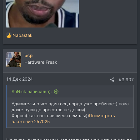
Nabastak
Р
е
а
bsp
к
ц
Hardware Freak
и
и
14 Дек 2024
:
#3.907
SoNick написал(а):
Удивительно что один осц норда уже пробивает) пока
даже руки до пресетов не дошли)
Хорош) как настоявшиеся семплы))
Посмотреть
вложение 257025