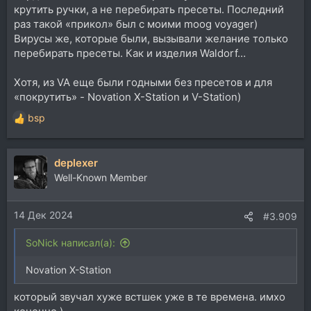
крутить ручки, а не перебирать пресеты. Последний
раз такой «прикол» был с моими moog voyager)
Вирусы же, которые были, вызывали желание только
перебирать пресеты. Как и изделия Waldorf…
Хотя, из VA еще были годными без пресетов и для
«покрутить» - Novation X-Station и V-Station)
bsp
Р
е
а
deplexer
к
ц
Well-Known Member
и
и
14 Дек 2024
:
#3.909
SoNick написал(а):
Novation X-Station
который звучал хуже встшек уже в те времена. имхо