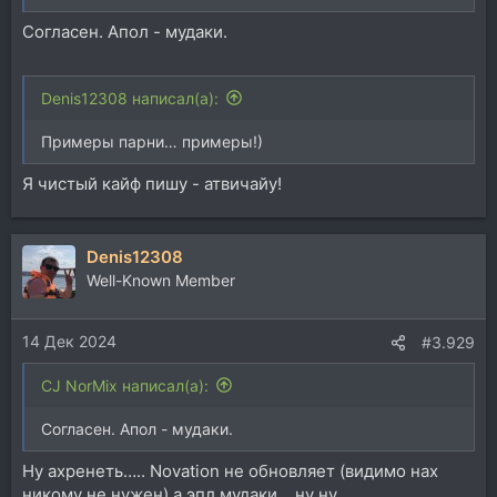
Согласен. Апол - мудаки.
Denis12308 написал(а):
Примеры парни… примеры!)
Я чистый кайф пишу - атвичайу!
Denis12308
Well-Known Member
14 Дек 2024
#3.929
CJ NorMix написал(а):
Согласен. Апол - мудаки.
Ну ахренеть….. Novation не обновляет (видимо нах
никому не нужен) а эпл мудаки… ну ну..