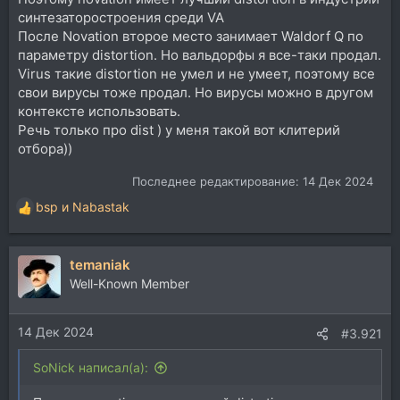
синтезаторостроения среди VA
После Novation второе место занимает Waldorf Q по
параметру distortion. Но вальдорфы я все-таки продал.
Virus такие distortion не умел и не умеет, поэтому все
свои вирусы тоже продал. Но вирусы можно в другом
контексте использовать.
Речь только про dist ) у меня такой вот клитерий
отбора))
Последнее редактирование:
14 Дек 2024
bsp
и
Nabastak
Р
е
а
temaniak
к
ц
Well-Known Member
и
и
14 Дек 2024
:
#3.921
SoNick написал(а):