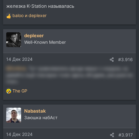
железка K-Station называлась
baloo
и
deplexer
Р
е
а
deplexer
к
ц
Well-Known Member
и
и
14 Дек 2024
:
#3.916
@SoNick
, Тут сравнивались вроде вирус с нордом, ну
давайте ещё пээсэрки тоже здесь обсудим, раз руки из
плеч.
The GP
Р
е
а
Nabastak
к
ц
Заюшка набАст
и
и
14 Дек 2024
:
#3.917