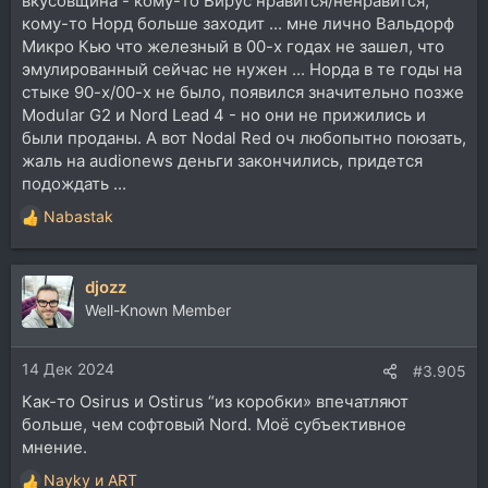
вкусовщина - кому-то Вирус нравится/ненравится,
кому-то Норд больше заходит ... мне лично Вальдорф
Микро Кью что железный в 00-х годах не зашел, что
эмулированный сейчас не нужен ... Норда в те годы на
стыке 90-х/00-х не было, появился значительно позже
Modular G2 и Nord Lead 4 - но они не прижились и
были проданы. А вот Nodal Red оч любопытно поюзать,
жаль на audionews деньги закончились, придется
подождать ...
Nabastak
Р
е
а
djozz
к
ц
Well-Known Member
и
и
14 Дек 2024
:
#3.905
Как-то Osirus и Ostirus “из коробки» впечатляют
больше, чем софтовый Nord. Моё субъективное
мнение.
Nayky
и
ART