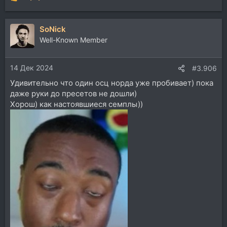
Р
е
а
SoNick
к
ц
Well-Known Member
и
и
14 Дек 2024
:
#3.906
Удивительно что один осц норда уже пробивает) пока
даже руки до пресетов не дошли)
Хорош) как настоявшиеся семплы))