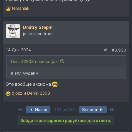
temaniak
Р
е
а
Dmitry Stepin
к
ц
je crois en trans
и
и
14 Дек 2024
:
#3.930
Denis12308 написал(а):
а эпл мудаки
Это вообще аксиома
djozz
и
Denis12308
Р
е
а
First
Last
Назад
131 из 187
Вперёд
к
ц
Войдите или зарегистрируйтесь для ответа.
и
и