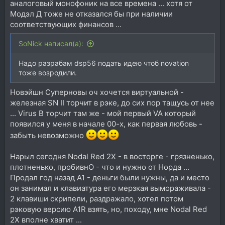
аналоговый монофоник на все времена ... хотя от
Модэл Д тоже не отказался бы при наличии
соответствующих финансов ...
SoNick написал(а):
Надо разрабам dsp56 подать идею чтоб novation
тоже возродили.
Новэйшн Суперновы оч хочется виртуальной -
железная SN II торчит в рэке, до сих пор тащусь от нее
... Virus B торчит там же - мой первый VA который
появился у меня в начале 00-х, как первая любовь -
забыть невозможно
Нарыл сегодня Nodal Red 2X - в восторге - грязненько,
плотненько, пробивнО - что и нужно от Норда ...
Продал год назад А1 - деньги были нужны, да и место
он занимал и клавиатура его мерзкая вымораживала -
2 клавиши скрипели, раздражало, хотел потом
рэковую версию А1R взять, но, походу, мне Nodal Red
2X вполне хватит ...