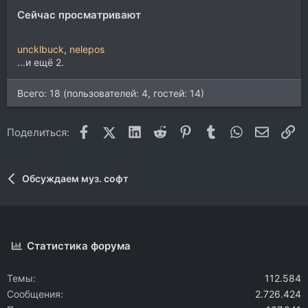
:
Сейчас просматривают
uncklbuck
nelepos
...и ещё 2.
Всего: 18 (пользователей: 4, гостей: 14)
Facebook
X (Twitter)
LinkedIn
Reddit
Pinterest
Tumblr
WhatsApp
Электр
Сс
Поделиться:
Обсуждаем муз. софт
Статистика форума
Темы
112.584
Сообщения
2.726.424