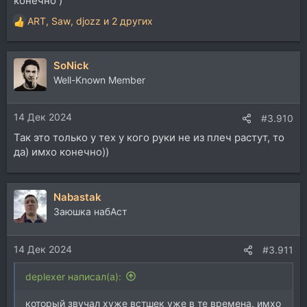
конечно )
ART
,
Saw
,
djozz
и 2 других
Р
е
а
SoNick
к
ц
Well-Known Member
и
и
14 Дек 2024
:
#3.910
Так это только у тех у кого руки не из плеч растут, то
да) имхо конечно))
Nabastak
Заюшка набАст
14 Дек 2024
#3.911
deplexer написал(а):
который звучал хуже встшек уже в те времена. имхо