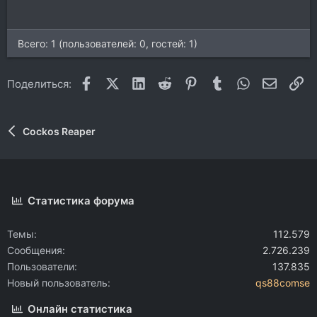
:
Всего: 1 (пользователей: 0, гостей: 1)
Facebook
X (Twitter)
LinkedIn
Reddit
Pinterest
Tumblr
WhatsApp
Электр
Сс
Поделиться:
Cockos Reaper
Статистика форума
Темы
112.579
Сообщения
2.726.239
Пользователи
137.835
Новый пользователь
qs88comse
Онлайн статистика