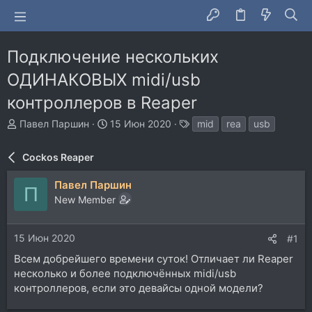
Подключение нескольких
ОДИНАКОВЫХ midi/usb
контроллеров в Reaper
А
Д
Т
Павел Паршин
15 Июн 2020
mid
rea
usb
в
а
е
т
т
г
Cockos Reaper
о
а
и
р
н
Павел Паршин
т
а
П
New Member
е
ч
м
а
ы
л
15 Июн 2020
#1
а
Всем добрейшего времени суток! Отличает ли Reaper
несколько и более подключённых midi/usb
контроллеров, если это девайсы одной модели?