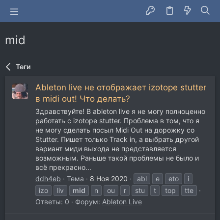
mid
Теги
Ableton live не отображает izotope stutter
в midi out! Что делать?
Здравствуйте! В ableton live я не могу полноценно
работать с izotope stutter. Проблема в том, что я
не могу сделать посыл Midi Out на дорожку со
Stutter. Пишет только Track in, а выбрать другой
вариант миди выхода не представляется
возможным. Раньше такой проблемы не было и
всё прекрасно...
ddh4eb
Тема
8 Ноя 2020
abl
e
eto
i
izo
liv
mid
n
ou
r
stu
t
top
tte
Ответы: 0
Форум:
Ableton Live