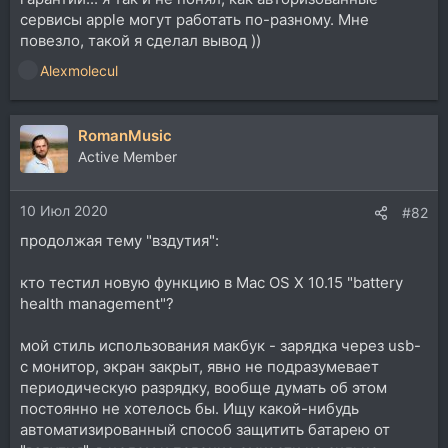
сервисы apple могут работать по-разному. Мне
повезло, такой я сделал вывод ))
Alexmolecul
Р
е
а
RomanMusic
к
ц
Active Member
и
и
10 Июл 2020
:
#82
продолжая тему "вздутия":
кто тестил новую функцию в Mac OS X 10.15 "battery
health management"?
мой стиль использования макбук - зарядка через usb-
c монитор, экран закрыт, явно не подразумевает
периодическую разрядку, вообще думать об этом
постоянно не хотелось бы. Ищу какой-нибудь
автоматизированный способ защитить батарею от