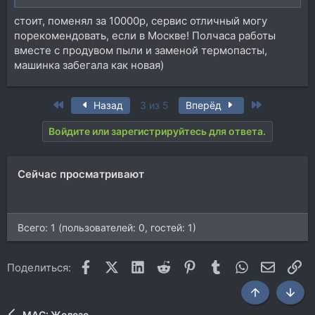
стоит, поменял за 10000р, сервис отличный могу
порекомендовать, если в Москве! Полчаса работы
вместе с продувом пыли и заменой термопасты,
машинка забегала как новая)
First
Last
Назад
3 из 5
Вперёд
Войдите или зарегистрируйтесь для ответа.
Сейчас просматривают
Всего: 1 (пользователей: 0, гостей: 1)
Facebook
X (Twitter)
LinkedIn
Reddit
Pinterest
Tumblr
WhatsApp
Электр
Сс
Поделиться:
Сверху
Снизу
MAC: Железо