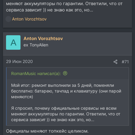
меняют аккумуляторы по гарантии. Ответили, что от
сервиса зависит )) не знаю как это, но...
Anton Vorozhtsov
Р
е
а
Anton Vorozhtsov
к
A
ц
ex TonyAlien
и
и
29 Июн 2020
:
#71
RomanMusic написал(а):
Мой итог: ремонт выполнили за 5 дней, поменяли
бесплатно: батарею, тачпад и клавиатуру (они парой
меняются)
Я спросил, почему официальные сервисы не всем
меняют аккумуляторы по гарантии. Ответили, что от
сервиса зависит )) не знаю как это, но...
Официалы меняют топкейс целиком.