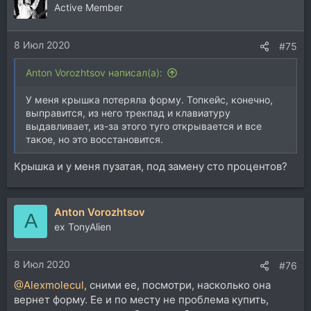
ц
Active Member
и
и
8 Июл 2020
:
#75
Anton Vorozhtsov написал(а):
У меня крышка потеряла форму. Топкейс, конечно,
выправится, из него трекпад и клавиатуру
выдавливает, из-за этого туго открывается и все
такое, но это восстановится.
Крышка и у меня пузатая, под замену сто процентов?
Anton Vorozhtsov
A
ex TonyAlien
8 Июл 2020
#76
@Alexmolecul
, сними ее, посмотри, насколько она
вернет форму. Ее и по месту не проблема купить,