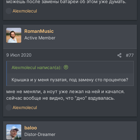
можешь после замены батареи об этом уже думать.
Alexmolecul
Р
е
а
RomanMusic
к
ц
Active Member
и
и
9 Июл 2020
:
#77
Alexmolecul написал(а):
Крышка и у меня пузатая, под замену сто процентов?
мне не меняли, а ноут уже лежал на ней и качался.
сейчас вообще не видно, что "дно" вздувалась.
Alexmolecul
Р
е
а
baloo
к
ц
Distor-Dreamer
и