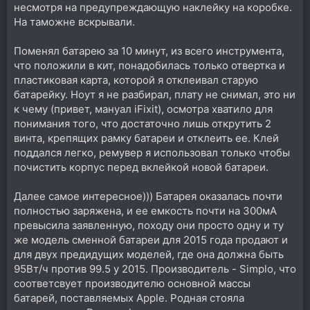
несмотря на предупреждающую наклейку на коробке.
На таможне вскрывали.
Поменял батарею за 10 минут, из всего инструмента,
что положили в кит, понадобилась только отвертка и
пластиковая карта, которой я отклеивал старую
батарейку. Ноут я не разбирал, плату не снимал, это ни
к чему (привет, мануал iFixit), осмотра хватило для
понимания того, что достаточно лишь открутить 2
винта, крепящих рамку батареи и отклеить ее. Клей
поддался легко, ремувер я использовал только чтобы
почистить корпус перед вклейкой новой батареи.
Далее самое интересное))) Батарея оказалась почти
полностью заряжена, и ее емкость почти на 300мА
превысила заявленную, походу они просто одну и ту
же модель сменной батареи для 2015 года продают и
для двух предидущих моделей, где она должна быть
95Вт/ч против 99.5 у 2015. Производитель - Simplo, что
соответсвует производителю основной массы
батарей, поставляемых Apple. Родная стояла