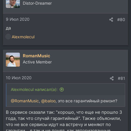
Distor-Dreamer
9 Июл 2020
#80
да
Alexmolecul
Р
е
а
RomanMusic
к
ц
Active Member
и
и
10 Июл 2020
:
#81
Alexmolecul написал(а):
@RomanMusic
,
@baloo
, это все гарантийный ремонт?
В сервисе сказали так: "хорошо, что еще не прошло 3
года, так что случай гарантийный". Также объяснили,
что не все сервисы идут на встречу и меняют по
гарантии... я так и не понял, как авторизованные