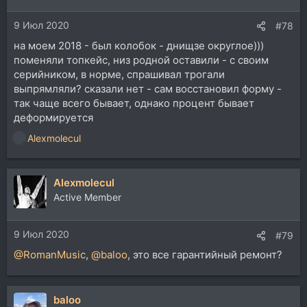
и
9 Июл 2020
:
#78
на моем 2018 - был колобок - днищзе округлое)))
поменяли топкейс, низ родной оставили - с своим
серийником, в норме, спрашивал трогали
выпрямляли? сказали нет - сам восстановил форму -
так чаще всего бывает, однако процент бывает
деформируется
Alexmolecul
Р
е
а
Alexmolecul
к
ц
Active Member
и
и
9 Июл 2020
:
#79
@RomanMusic
,
@baloo
, это все гарантийный ремонт?
baloo