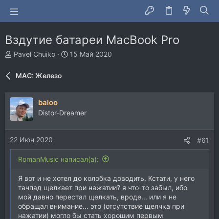
Вздутие батареи MacBook Pro
А
Д
Pavel Chuiko
15 Май 2020
в
а
т
т
MAC: Железо
о
а
р
н
т
а
baloo
е
ч
Distor-Dreamer
м
а
ы
л
а
22 Июн 2020
#61
RomanMusic написал(а):
Я вот и не хотел до колобка доводить. Кстати, у него
тачпад щелкает при нажатии? я что-то забыл, ибо
мой давно перестал щелкать, вроде... или я не
обращал внимание... это (отсутствие щелчка при
нажатии) могло бы стать хорошим первым