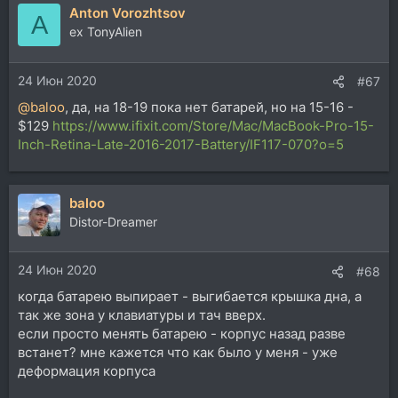
Anton Vorozhtsov
A
ex TonyAlien
24 Июн 2020
#67
@baloo
, да, на 18-19 пока нет батарей, но на 15-16 -
$129
https://www.ifixit.com/Store/Mac/MacBook-Pro-15-
Inch-Retina-Late-2016-2017-Battery/IF117-070?o=5
baloo
Distor-Dreamer
24 Июн 2020
#68
когда батарею выпирает - выгибается крышка дна, а
так же зона у клавиатуры и тач вверх.
если просто менять батарею - корпус назад разве
встанет? мне кажется что как было у меня - уже
деформация корпуса