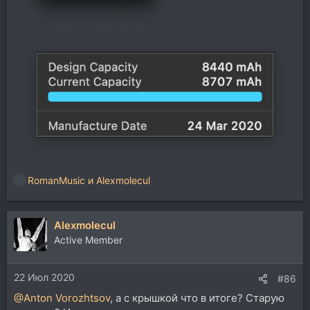
RomanMusic
и
Alexmolecul
Р
е
а
Alexmolecul
к
ц
Active Member
и
и
22 Июл 2020
:
#86
@Anton Vorozhtsov
, а с крышкой что в итоге? Старую