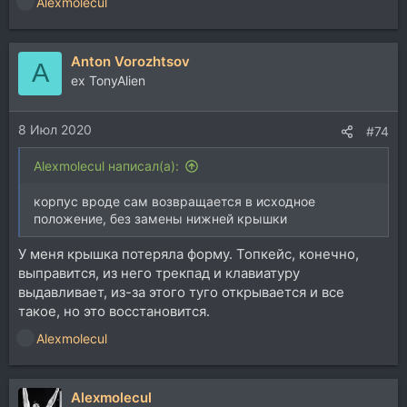
Alexmolecul
Р
е
а
Anton Vorozhtsov
к
A
ц
ex TonyAlien
и
и
8 Июл 2020
:
#74
Alexmolecul написал(а):
корпус вроде сам возвращается в исходное
положение, без замены нижней крышки
У меня крышка потеряла форму. Топкейс, конечно,
выправится, из него трекпад и клавиатуру
выдавливает, из-за этого туго открывается и все
такое, но это восстановится.
Alexmolecul
Р
е
а
Alexmolecul
к