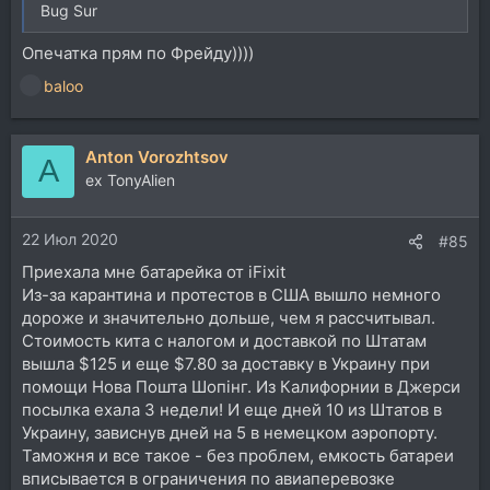
Bug Sur
Опечатка прям по Фрейду))))
baloo
Р
е
а
Anton Vorozhtsov
к
A
ц
ex TonyAlien
и
и
22 Июл 2020
:
#85
Приехала мне батарейка от iFixit
Из-за карантина и протестов в США вышло немного
дороже и значительно дольше, чем я рассчитывал.
Стоимость кита с налогом и доставкой по Штатам
вышла $125 и еще $7.80 за доставку в Украину при
помощи Нова Пошта Шопінг. Из Калифорнии в Джерси
посылка ехала 3 недели! И еще дней 10 из Штатов в
Украину, зависнув дней на 5 в немецком аэропорту.
Таможня и все такое - без проблем, емкость батареи
вписывается в ограничения по авиаперевозке