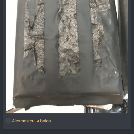
Alexmolecul
и
baloo
Р
е