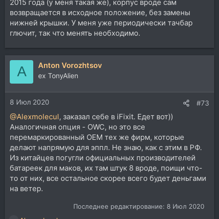
2015 года (у меня такая же), корпус вроде сам
возвращается в исходное положение, без замены
нижней крышки. У меня уже периодически тачбар
глючит, так что менять необходимо.
Anton Vorozhtsov
A
ex TonyAlien
8 Июл 2020
#73
@Alexmolecul
, заказал себе в iFixit. Едет вот))
Аналогичная опция - OWC, но это все
перемаркированный ОЕМ тех же фирм, которые
делают напрямую для эппл. Не знаю, как с этим в РФ.
Из китайцев погугли официальных производителей
батареек для маков, их там штук 8 вроде, поищи что-
то от них, все остальное скорее всего будет деньгами
на ветер.
Последнее редактирование:
8 Июл 2020