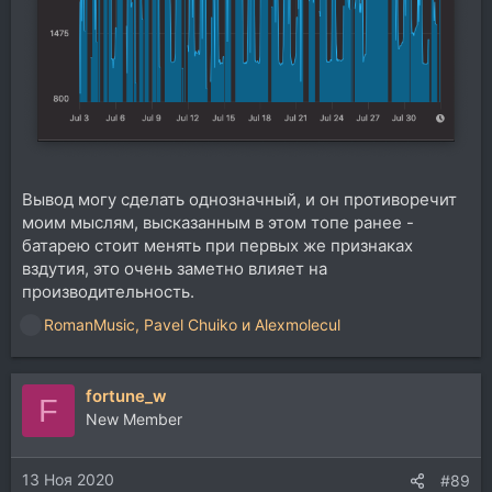
Вывод могу сделать однозначный, и он противоречит
моим мыслям, высказанным в этом топе ранее -
батарею стоит менять при первых же признаках
вздутия, это очень заметно влияет на
производительность.
RomanMusic
,
Pavel Chuiko
и
Alexmolecul
Р
е
а
fortune_w
к
F
ц
New Member
и
и
13 Ноя 2020
:
#89