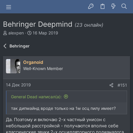
Behringer Deepmind
(23 онлайн)
А
Д
alexpen
16 Мар 2019
в
а
т
т
Behringer
о
а
р
н
т
а
Organoid
е
ч
Well-Known Member
м
а
ы
л
а
14 Дек 2019
#151
General Dead написал(а):
так дипмайнд вроде только на 1м осц пилу имеет?
Да. Поэтому и включаю 2-х частный унисон с
небольшой расстройкой - получаются вполне себе
классические звуки 2-х осцилляторного полианалога