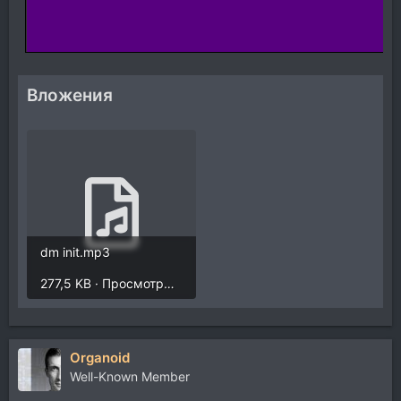
Вложения
dm init.mp3
277,5 KB · Просмотры: 1.361
Organoid
Well-Known Member