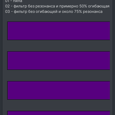
01 - пила
02 - фильтр без резонанса и примерно 50% огибающая
03 - фильтр без огибающей и около 75% резонанса