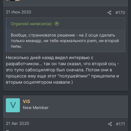
и
и
21 Июн 2020
:
#170
Organoid написал(а):
Вообще, странноватое решение - на 2 осце сделать
только меандр, ни тебе нормального pwm, ни второй
пилы.
Несколько дней назад видел интервью с
разработчиком... так он там сказал, что второй осц -
это тупо сабосцилятор был сначала. Потом они в
процессе ему еще этот "полушейпинг" прицепили и
вторым осцилятором назвали )
ViS
V
New Member
21 Авг 2020
#171