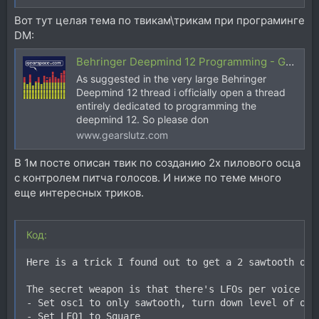
Вот тут целая тема по твикам\трикам при програминге
DM:
Behringer Deepmind 12 Programming - Gearspace
As suggested in the very large Behringer
Deepmind 12 thread i officially open a thread
entirely dedicated to programming the
deepmind 12. So please don
www.gearslutz.com
В 1м посте описан твик по созданию 2х пилового осца
с контролем питча голосов. И ниже по теме много
еще интересных триков.
Код:
Here is a trick I found out to get a 2 sawtooth osc

The secret weapon is that there's LFOs per voice an
- Set osc1 to only sawtooth, turn down level of osc2
- Set LFO1 to Square
