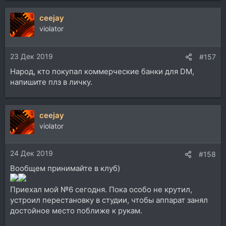
а
ceejay
к
ц
violator
и
и
23 Дек 2019
:
#157
Народ, кто покупал коммерческие банки для DM,
напишите плз в личку.
ceejay
violator
24 Дек 2019
#158
Вообщем принимайте в клуб)
Приехал мой №6 сегодня. Пока особо не крутил,
устроил перестановку в студии, чтобы аппарат занял
достойное место поближе к рукам.