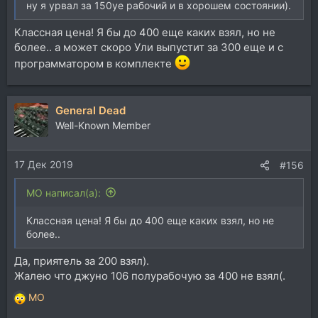
ну я урвал за 150уе рабочий и в хорошем состоянии).
Классная цена! Я бы до 400 еще каких взял, но не
более.. а может скоро Ули выпустит за 300 еще и с
программатором в комплекте
General Dead
Well-Known Member
17 Дек 2019
#156
MO написал(а):
Классная цена! Я бы до 400 еще каких взял, но не
более..
Да, приятель за 200 взял).
Жалею что джуно 106 полурабочую за 400 не взял(.
MO
Р
е