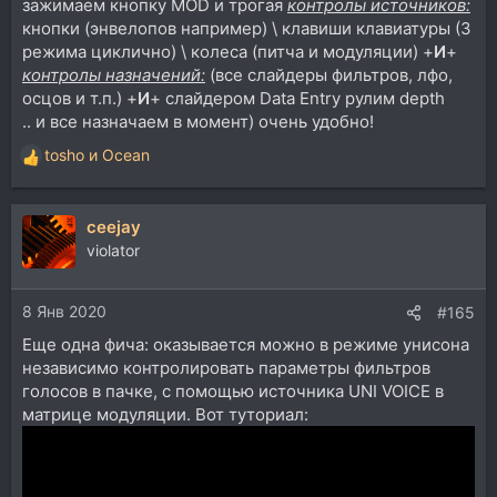
зажимаем кнопку MOD и трогая
контролы источников:
кнопки (энвелопов например) \ клавиши клавиатуры (3
режима циклично) \ колеса (питча и модуляции) +
И
+
контролы назначений:
(все слайдеры фильтров, лфо,
осцов и т.п.) +
И
+ слайдером Data Entry рулим depth
.. и все назначаем в момент) очень удобно!
tosho
и
Ocean
Р
е
а
ceejay
к
ц
violator
и
и
8 Янв 2020
:
#165
Еще одна фича: оказывается можно в режиме унисона
независимо контролировать параметры фильтров
голосов в пачке, с помощью источника UNI VOICE в
матрице модуляции. Вот туториал: