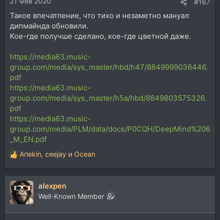
21 Фев 2020
:
#167
Такое впечатление, что тихо и незаметно мануал
дипмайнда обновили.
Koe-где получше сделано, кое-где цветной даже.
https://media63.music-
group.com/media/sys_master/hbd/h47/8849999036446.
pdf
https://media63.music-
group.com/media/sys_master/h5a/hbd/8849803575326.
pdf
https://media63.music-
group.com/media/PLM/data/docs/P0CQH/DeepMind%206
_M_EN.pdf
Arlekin
,
ceejay
и
Ocean
Р
е
а
alexpen
к
ц
Well-Known Member
и
и