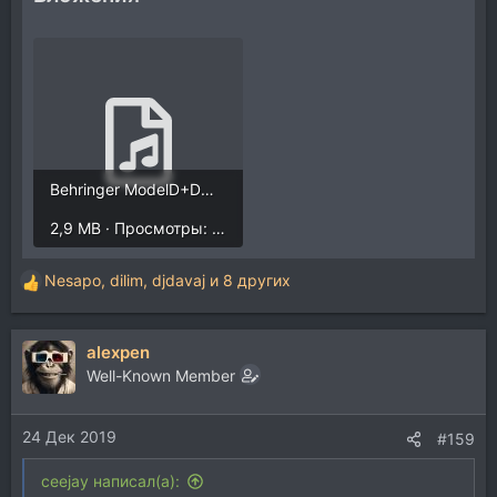
Behringer ModelD+DM6.mp3
2,9 MB · Просмотры: 3.736
Nesapo
,
dilim
,
djdavaj
и 8 других
Р
е
а
alexpen
к
ц
Well-Known Member
и
и
24 Дек 2019
:
#159
ceejay написал(а):