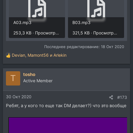
A03.mp3
B03.mp3
253,3 KB · Просмотры: 1.636
321,5 KB · Просмотры: 1.666
Последнее редактирование:
18 Окт 2020
Devian
,
Mamont56
и
Arlekin
Р
е
а
tosho
к
T
ц
Active Member
и
и
30 Окт 2020
:
#173
Ребят, а у кого то еще так DM делает?) что это вообще