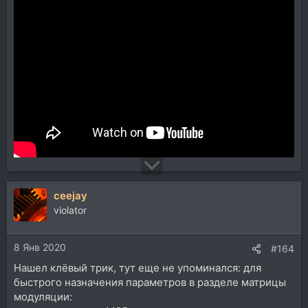
ceejay
violator
8 Янв 2020
#164
Нашел клёвый трик, тут еще не упоминался: для
быстрого назначения параметров в разделе матрицы
модуляции: