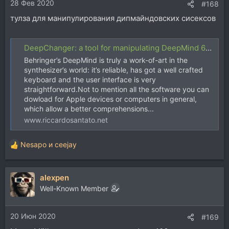
28 Фев 2020
:
#168
тулза для манипулирования дипмайндовских сисексов
DeepChanger: a tool for manipulating DeepMind 6/12/12D SysEx files
Behringer’s DeepMind is truly a work-of-art in the
synthesizer’s world: it’s reliable, has got a well crafted
keyboard and the user interface is very
straightforward.Not to mention all the software you can
dowload for Apple devices or computers in general,
which allow a better comprehensions...
www.riccardosantato.net
Nesapo
и
ceejay
Р
е
а
alexpen
к
ц
Well-Known Member
и
и
20 Июн 2020
:
#169