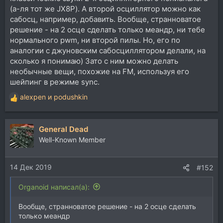
(а-ля тот же JX8P). А второй осциллятор можно как
сабосц, например, добавить. Вообще, странноватое
решение - на 2 осце сделать только меандр, ни тебе
нормального pwm, ни второй пилы. Но, его по
аналогии с джуновским сабосциллятором делали, на
сколько я понимаю) Зато с ним можно делать
необычные вещи, похожие на FM, используя его
шейпинг в режиме sync.
alexpen
и
podushkin
Р
е
а
General Dead
к
ц
Well-Known Member
и
и
14 Дек 2019
:
#152
Organoid написал(а):
Вообще, странноватое решение - на 2 осце сделать
только меандр