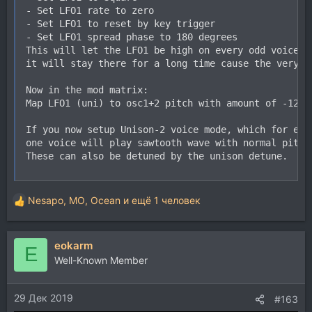
- Set LFO1 rate to zero

- Set LFO1 to reset by key trigger

- Set LFO1 spread phase to 180 degrees

This will let the LFO1 be high on every odd voice an
it will stay there for a long time cause the very lo
Now in the mod matrix:

Map LFO1 (uni) to osc1+2 pitch with amount of -12

If you now setup Unison-2 voice mode, which for eac
one voice will play sawtooth wave with normal pitch
These can also be detuned by the unison detune.
Nesapo
,
MO
,
Ocean
и ещё 1 человек
Р
е
а
eokarm
к
E
ц
Well-Known Member
и
и
29 Дек 2019
:
#163