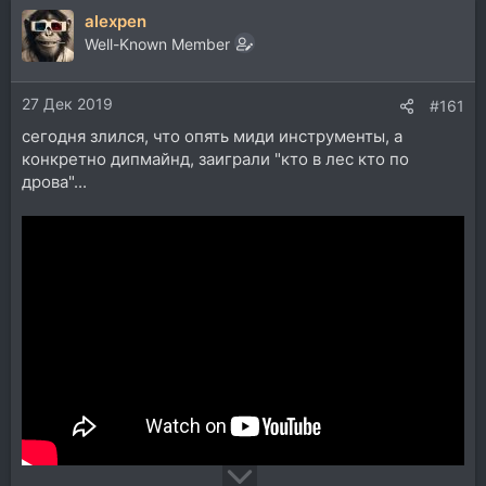
alexpen
Well-Known Member
27 Дек 2019
#161
сегодня злился, что опять миди инструменты, а
конкретно дипмайнд, заиграли "кто в лес кто по
дрова"...