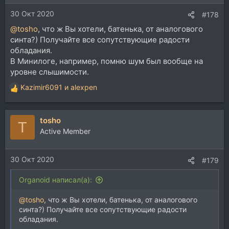
30 Окт 2020
#178
@tosho
, что ж Вы хотели, батенька, от аналогового
синта?) Получайте все сопутствующие радости
обладания.
В Минилоге, например, помню шум был вообще на
уровне слышимости.
Kazimir6091
и
alexpen
Р
е
а
tosho
к
T
ц
Active Member
и
и
30 Окт 2020
:
#179
Organoid написал(а):
@tosho
, что ж Вы хотели, батенька, от аналогового
синта?) Получайте все сопутствующие радости
обладания.