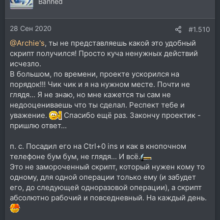
ц
Banned
и
и
28 Сен 2020
:
#1.510
@Archie's
, ты не представляешь какой это удобный
скрипт получился! Просто куча ненужных действий
исчезло.
В большом, по времени, проекте ускорился на
порядок!!! Чик чик и я на нужном месте. Почти не
глядя... Я не знаю, но мне кажется ты сам не
недооцениваешь что ты сделал. Респект тебе и
уважение.
Спасибо ещё раз. Закончу проектик -
пришлю ответ...
п. с. Посадил его на Ctrl+0 ins и как в кнопочном
телефоне бум бум, не глядя... И всё.
Это не замороченный скрипт, который нужен кому то
одному, для одной операции только ему (и забудет
его, до следующей одноразовой операции), а скрипт
абсолютно рабочий и повседневный. На каждый день.