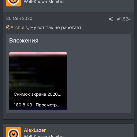
Well-Known Member
30 Сен 2020
#1.524
@Archie's
, Ну вот так не работает
Вложения
Снимок экрана 2020-09-30 в 21.49.03.jpg
180,8 KB · Просмотры: 273
AlexLazer
Well-Known Member