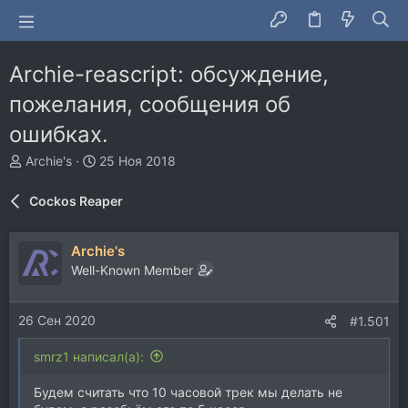
Archie-reascript: обсуждение,
пожелания, сообщения об
ошибках.
А
Д
Archie's
25 Ноя 2018
в
а
т
т
Cockos Reaper
о
а
р
н
т
а
Archie's
е
ч
Well-Known Member
м
а
ы
л
а
26 Сен 2020
#1.501
smrz1 написал(а):
Будем считать что 10 часовой трек мы делать не