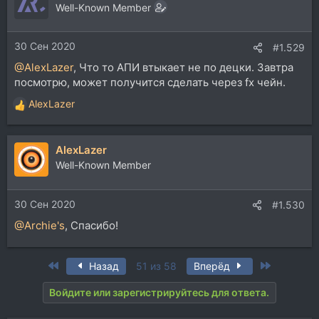
ц
Well-Known Member
и
и
30 Сен 2020
:
#1.529
@AlexLazer
, Что то АПИ втыкает не по децки. Завтра
посмотрю, может получится сделать через fx чейн.
AlexLazer
Р
е
а
AlexLazer
к
ц
Well-Known Member
и
и
30 Сен 2020
:
#1.530
@Archie's
, Спасибо!
First
Last
Назад
51 из 58
Вперёд
Войдите или зарегистрируйтесь для ответа.