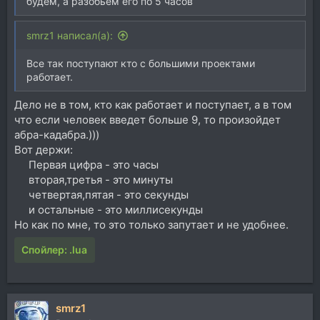
будем, а разобьём его по 5 часов
smrz1 написал(а):
Все так поступают кто с большими проектами
работает.
Дело не в том, кто как работает и поступает, а в том
что если человек введет больше 9, то произойдет
абра-кадабра.)))
Вот держи:
Первая цифра - это часы​
вторая,третья - это минуты​
четвертая,пятая - это секунды​
и остальные - это миллисекунды​
Но как по мне, то это только запутает и не удобнее.
Спойлер:
.lua
smrz1