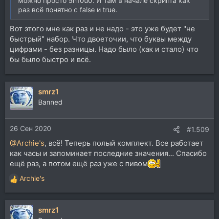
можно просто 5n10u0. И там в начале скрипта как
раз всё понятно с false и true.
Вот этого мне как раз и не надо - это уже будет "не
быстрый" набор. Что двоеточии, что буквы между
цифрами - без разницы. Надо было (как и стало) что
бы было быстро и всё.
smrz1
Banned
26 Сен 2020
#1.509
@Archie's
, всё! Теперь полый комплект. Все работает
как часы и запоминает последние значения... Спасибо
ещё раз, а потом ещё раз уже с пивом
Archie's
Р
е
а
smrz1
к