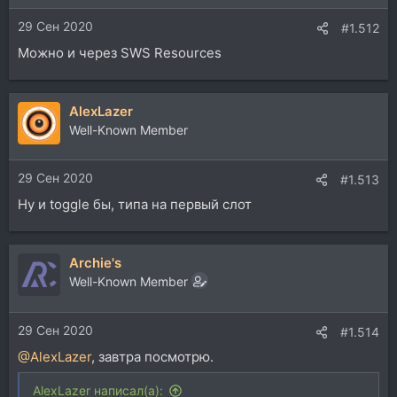
29 Сен 2020
#1.512
Можно и через SWS Resources
AlexLazer
Well-Known Member
29 Сен 2020
#1.513
Ну и toggle бы, типа на первый слот
Archie's
Well-Known Member
29 Сен 2020
#1.514
@AlexLazer
, завтра посмотрю.
AlexLazer написал(а):