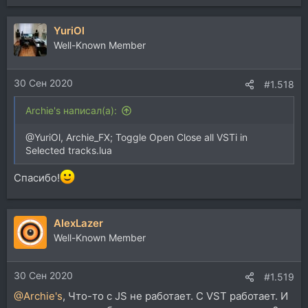
е
а
YuriOl
к
ц
Well-Known Member
и
и
30 Сен 2020
:
#1.518
Archie's написал(а):
@YuriOl, Archie_FX; Toggle Open Close all VSTi in
Selected tracks.lua
Спасибо!
AlexLazer
Well-Known Member
30 Сен 2020
#1.519
@Archie's
, Что-то с JS не работает. С VST работает. И