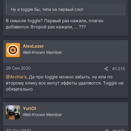
Ну и toggle бы, типа на первый слот
В смысле toggle? Первый раз нажали, плагин
добавился. Второй раз нажали, ... ???
AlexLazer
Well-Known Member
29 Сен 2020
#1.515
@Archie's
, Да про toggle можно забыть. ну или по
второму клику все инпут эффеты удаляются. Toggle не
обязательно
YuriOl
Well-Known Member
30 Сен 2020