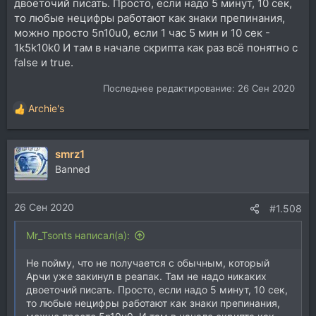
двоеточий писать. Просто, если надо 5 минут, 10 сек,
то любые нецифры работают как знаки препинания,
можно просто 5n10u0, если 1 час 5 мин и 10 сек -
1k5k10k0 И там в начале скрипта как раз всё понятно с
false и true.
Последнее редактирование:
26 Сен 2020
Archie's
Р
е
а
smrz1
к
ц
Banned
и
и
26 Сен 2020
:
#1.508
Mr_Tsonts написал(а):
Не пойму, что не получается с обычным, который
Арчи уже закинул в реапак. Там не надо никаких
двоеточий писать. Просто, если надо 5 минут, 10 сек,
то любые нецифры работают как знаки препинания,