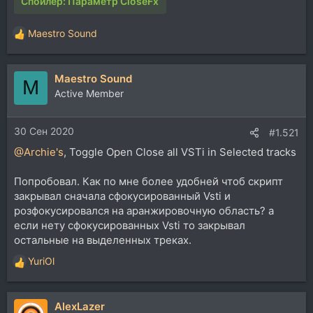
Спойлер:
Параметр CloseFx
Maestro Sound
Р
е
а
Maestro Sound
к
M
ц
Active Member
и
и
30 Сен 2020
:
#1.521
@Archie's
, Toggle Open Close all VSTi in Selected tracks
Попробовал. Как по мне более удобней чтоб скрипт
закрывал сначала сфокусированный Vsti и
розфокусировался на аранжировочную область? а
если нету сфокусированных Vsti то закрывал
остальные на выделенных треках.
YuriOl
Р
е
а
AlexLazer
к