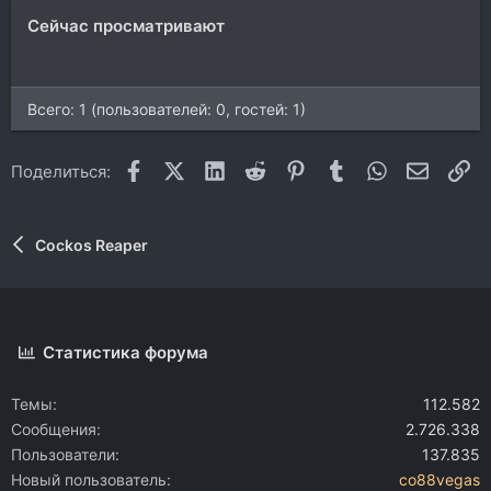
Сейчас просматривают
Всего: 1 (пользователей: 0, гостей: 1)
Facebook
X (Twitter)
LinkedIn
Reddit
Pinterest
Tumblr
WhatsApp
Электр
Сс
Поделиться:
Cockos Reaper
Статистика форума
Темы
112.582
Сообщения
2.726.338
Пользователи
137.835
Новый пользователь
co88vegas