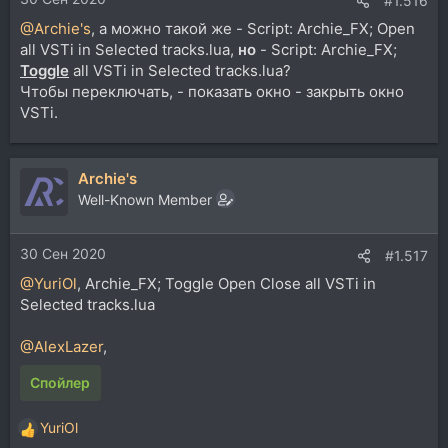
#1.516
@Archie's
, а можно такой же - Script: Archie_FX; Open
all VSTi in Selected tracks.lua,
но
- Script: Archie_FX;
Toggle
all VSTi in Selected tracks.lua?
Чтобы переключать, - показать окно - закрыть окно
VSTi.
Archie's
Well-Known Member
30 Сен 2020
#1.517
@YuriOl
, Archie_FX; Toggle Open Close all VSTi in
Selected tracks.lua
@AlexLazer
,
Спойлер
YuriOl
Р