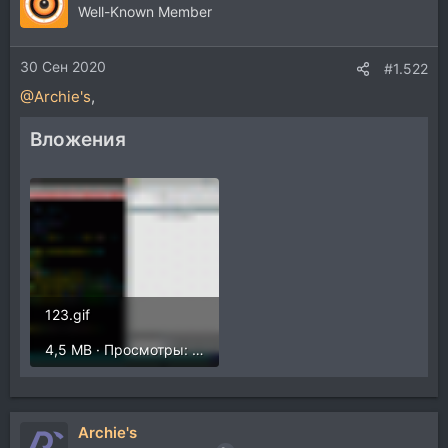
ц
Well-Known Member
и
и
30 Сен 2020
:
#1.522
@Archie's
,
Вложения
123.gif
4,5 MB · Просмотры: 284
Archie's