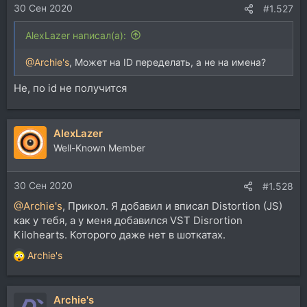
30 Сен 2020
#1.527
AlexLazer написал(а):
@Archie's
, Может на ID переделать, а не на имена?
Не, по id не получится
AlexLazer
Well-Known Member
30 Сен 2020
#1.528
@Archie's
, Прикол. Я добавил и вписал Distortion (JS)
как у тебя, а у меня добавился VST Disrortion
Kilohearts. Которого даже нет в шоткатах.
Archie's
Р
е
а
Archie's
к