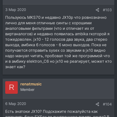
3 Мар 2020
#103
Пользуюсь MKS70 и недавно JX10p что ровнозначно
лично для меня отличные синты с хорошими
аналоговыми фильтрами (что и отличает их от
виртаналогов) и недавно появилась ambika rкоторой я
тожедоволен. jx10 - 12 голосов два звука, два стерео
выхода, амбика 6 голосов - 6 моно выходов. Пока не
получается отправить sysex со звуками в jx10 видно
надо мануал читать, пробовал той же программой что
и в амбику elektron_C6 но jx10 не реагирует, может кто
знает как?
renatmusic
R
Member
6 Мар 2020
#104
Есть знатоки JX10? Подскажите пожалуйста как
загрузить банк SYSex во внутреннюю память синта? В