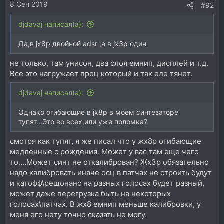
8 Сен 2019
#92
djdavaj написал(а):
Да,в jx8p двойной adsr ,а в jx3p один
не только, там унисон, два слоя емнип, дисплей и т.д.
Все это нагружает проц который и так еле тянет.
djdavaj написал(а):
Однако огибающие в jx8p в моем синтезаторе
тупят...Это во всех,или уже поломка?
смотря как тупят, я же писал что у жх8р огибающие
медленные с рождения. Может у вас там еще чего
то....Может синт не откалиброван? Жх3р обязательно
надо калибровать иначе осц в патчах не строить будут
и катофф\рещонанс на разных голосах будет разный,
может даже перегрузка быть на некоторых
голосах\патчах. В жх8 емнип меньше калибровки, у
меня его нету точно сказать не могу.