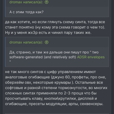
dromax написал(а):
А с этим тогда как?
да как хотите, но если глянуть схему синта, тогда все
станет понятно (ну кому эта схема говорит о чем то).
Ну и у меня жх3р есть и чинил пару таких же.
dromax написал(а):
Да, странно, и там же дальше они пишут про " two
software-generated (and relatively soft)
ADSR envelopes
"
не так много синтов с цифр управлением имеют
аналоговые огибающие (джуно 60, профеты, про оне,
оберхейм овх, некоторые крумары ). Остальные все
софтовые и разной степени тормознутости, во многих
сложных синтах применяли по 2-3 проца что бы
просчитывать клаву, кнопки\крутилки, дисплей и
огибающие, пресеты модуляции, арпы, секвенсеры.