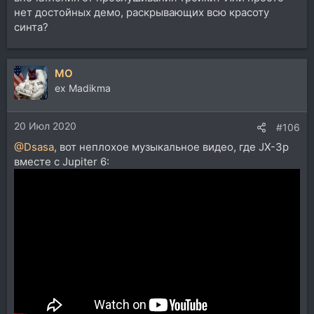
нет достойных демо, раскрывающих всю красоту
синта?
MO
ex Madikma
20 Июл 2020
#106
@Dsasa
, вот неплохое музыкальное видео, где JX-3p
вместе с Jupiter 6: