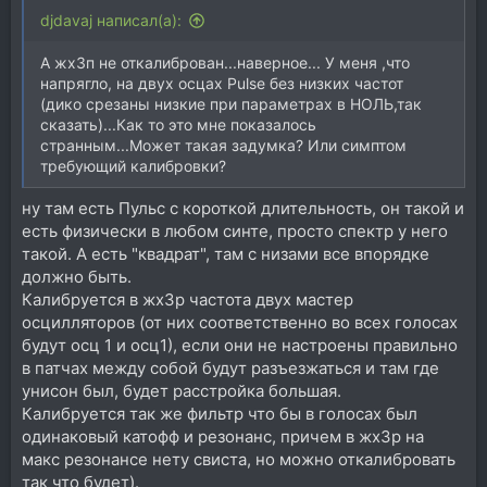
djdavaj написал(а):
А жх3п не откалиброван...навeрное... У меня ,что
напрягло, на двух осцах Pulse без низких частот
(дико срезаны низкие при параметрах в НОЛЬ,так
сказать)...Как то это мне показалось
странным...Может такая задумка? Или симптом
требующий калибровки?
ну там есть Пульс с короткой длительность, он такой и
есть физически в любом синте, просто спектр у него
такой. А есть "квадрат", там с низами все впорядке
должно быть.
Калибруется в жх3р частота двух мастер
осцилляторов (от них соответственно во всех голосах
будут осц 1 и осц1), если они не настроены правильно
в патчах между собой будут разъезжаться и там где
унисон был, будет расстройка большая.
Калибруется так же фильтр что бы в голосах был
одинаковый катофф и резонанс, причем в жх3р на
макс резонансе нету свиста, но можно откалибровать
так что будет).