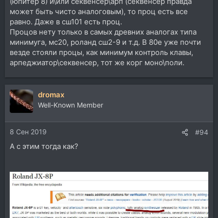
(юпитер 8) и\или секвенсер\арп (секвенсер правда
может быть чисто аналоговым), то проц есть все
равно. Даже в сш101 есть проц.
Процов нету только в самых древних аналогах типа
минимуга, мс20, роланд сш2-9 и т.д. В 80е уже почти
везде стояли процы, как минимум контроль клавы,
арпеджиатор\секвенсер, тот же корг моно\поли.
dromax
Well-Known Member
8 Сен 2019
#94
А с этим тогда как?