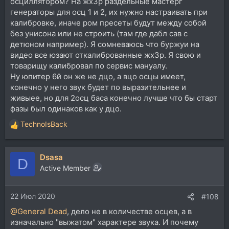
осциллятором? На жх3р раздельные мастерг
генераторы для осц 1 и 2, их нужно настраивать при
калибровке, иначе ром пресеты будут между собой
без унисона или не строить (там где дабл сав с
детюном например). Я сомневаюсь что буржуи на
видео все юзают откалиброванные жх3р. Я свою и
товарищу калибровал по сервис мануалу.
Ну юпитер 6й он же не дцо, а вцо осцы имеет,
конечно у него звук будет по выразительнее и
живыее, но для 2осц баса конечно лучше что бы старт
фазы был одинаков как у дцо.
TechnoIsBack
Р
е
а
Dsasa
к
D
ц
Active Member
и
и
22 Июл 2020
:
#108
@General Dead
, дело не в количестве осцев, а в
изначально "выжатом" характере звука. И почему