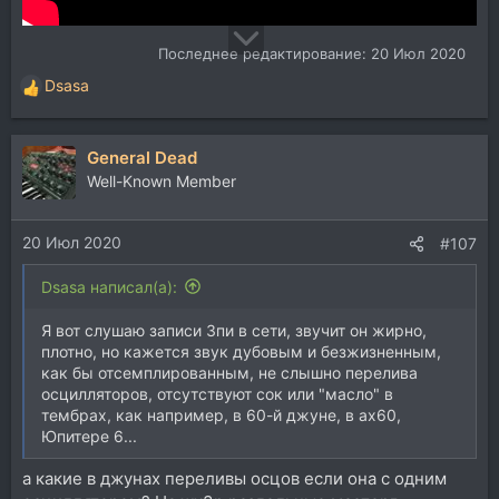
Последнее редактирование:
20 Июл 2020
Dsasa
Р
е
а
General Dead
к
ц
Well-Known Member
и
и
20 Июл 2020
:
#107
Dsasa написал(а):
Я вот слушаю записи 3пи в сети, звучит он жирно,
плотно, но кажется звук дубовым и безжизненным,
как бы отсемплированным, не слышно перелива
осцилляторов, отсутствуют сок или "масло" в
тембрах, как например, в 60-й джуне, в ах60,
Юпитере 6...
а какие в джунах переливы осцов если она с одним