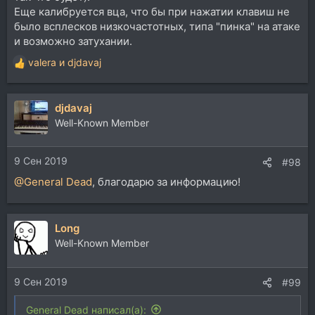
Еще калибруется вца, что бы при нажатии клавиш не
было всплесков низкочастотных, типа "пинка" на атаке
и возможно затухании.
valera
и
djdavaj
Р
е
а
djdavaj
к
ц
Well-Known Member
и
и
9 Сен 2019
:
#98
@General Dead
, благодарю за информацию!
Long
Well-Known Member
9 Сен 2019
#99
General Dead написал(а):