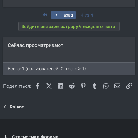
First
Назад
4 из 4
Войдите или зарегистрируйтесь для ответа.
Сейчас просматривают
Всего: 1 (пользователей: 0, гостей: 1)
Facebook
X (Twitter)
LinkedIn
Reddit
Pinterest
Tumblr
WhatsApp
Электр
Сс
Поделиться:
Roland
Статистика форума