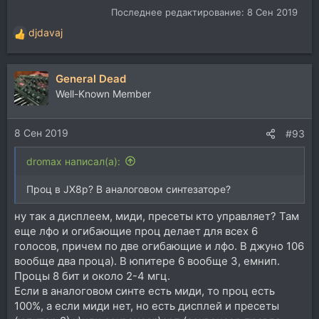
Последнее редактирование:
8 Сен 2019
djdavaj
Р
е
а
General Dead
к
ц
Well-Known Member
и
и
8 Сен 2019
:
#93
dromax написал(а):
Проц в JX8p? В аналоговом синтезаторе?
ну так а дисплеем, миди, пресеты кто управляет? Там
еще лфо и огибающие проц делает для всех 6
голосов, причем по две огибающие и лфо. В джуно 106
вообще два проца). В юпитере 6 вообще 3, емнип.
Процы 8 бит и около 2-4 мгц.
Если в аналоговом синте есть миди, то проц есть
100%, а если миди нет, но есть дисплей и пресеты