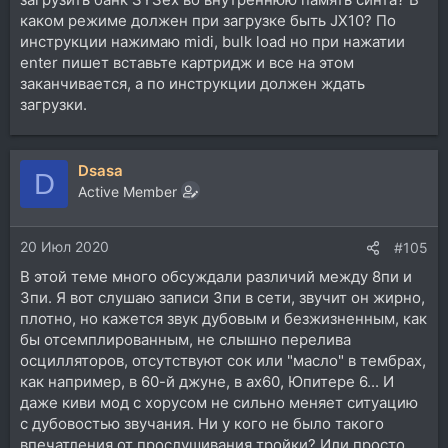
каком режиме должен при загрузке быть JX10? По
инструкции нажимаю midi, bulk load но при нажатии
enter пишет вставьте картридж и все на этом
заканчивается, а по инструкции должен ждать
загрузки.
Dsasa
D
Active Member
20 Июл 2020
#105
В этой теме много обсуждали различий между 8пи и
3пи. Я вот слушаю записи 3пи в сети, звучит он жирно,
плотно, но кажется звук дубовым и безжизненным, как
бы отсемплированным, не слышно перелива
осцилляторов, отсутствуют сок или "масло" в тембрах,
как например, в 60-й джуне, в ах60, Юпитере 6... И
даже киви мод с хорусом не сильно меняет ситуацию
с дубовостью звучания. Ни у кого не было такого
впечатления от прослушивания тройки? Или просто