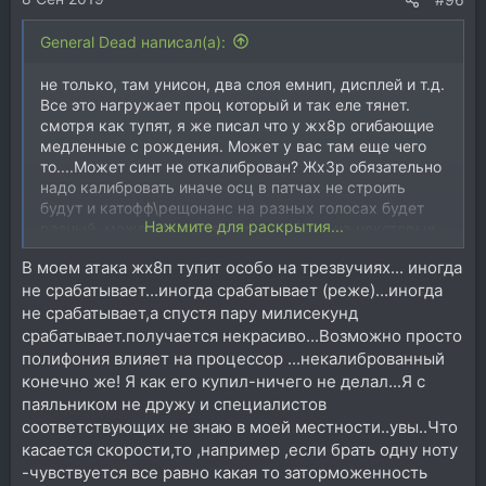
General Dead написал(а):
не только, там унисон, два слоя емнип, дисплей и т.д.
Все это нагружает проц который и так еле тянет.
смотря как тупят, я же писал что у жх8р огибающие
медленные с рождения. Может у вас там еще чего
то....Может синт не откалиброван? Жх3р обязательно
надо калибровать иначе осц в патчах не строить
будут и катофф\рещонанс на разных голосах будет
Нажмите для раскрытия...
разный, может даже перегрузка быть на некоторых
голосах\патчах. В жх8 емнип меньше калибровки, у
В моем атака жх8п тупит особо на трезвучиях... иногда
меня его нету точно сказать не могу.
не срабатывает...иногда срабатывает (реже)...иногда
не срабатывает,а спустя пару милисекунд
срабатывает.получается некрасиво...Возможно просто
полифония влияет на процессор ...некалиброванный
конечно же! Я как его купил-ничего не делал...Я с
паяльником не дружу и специалистов
соответствующих не знаю в моей местности..увы..Что
касается скорости,то ,например ,если брать одну ноту
-чувствуется все равно какая то заторможенность