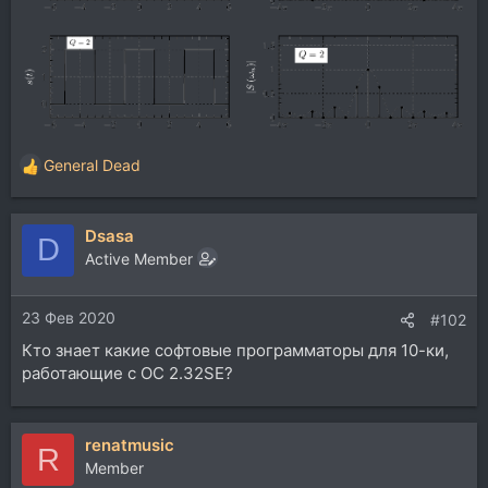
General Dead
Р
е
а
Dsasa
к
D
ц
Active Member
и
и
23 Фев 2020
:
#102
Кто знает какие софтовые программаторы для 10-ки,
работающие с ОС 2.32SE?
renatmusic
R
Member