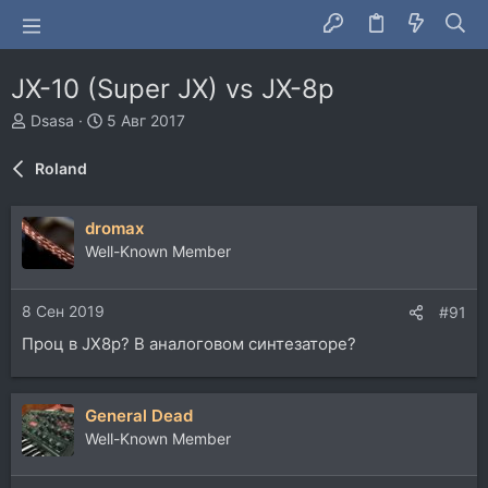
JX-10 (Super JX) vs JX-8p
А
Д
Dsasa
5 Авг 2017
в
а
т
т
Roland
о
а
р
н
т
а
dromax
е
ч
Well-Known Member
м
а
ы
л
а
8 Сен 2019
#91
Проц в JX8p? В аналоговом синтезаторе?
General Dead
Well-Known Member