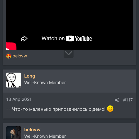
belovw
Р
е
а
Long
к
ц
Well-Known Member
и
и
13 Апр 2021
:
#117
-- Что-то маленько припозднилось с демо!
belovw
Well-Known Member