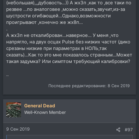
(небольшая),,,дубовость...)) А жх3п ,как то ,все таки по
резвее ...по аналоговее ,можно сказать,звучит,из-за
шустрости огибающей...Однако,возможности
проигрывают ,конечно же жх8п...
.
А жх3п не откалиброван...навeрное... У меня ,что
напрягло, на двух осцах Pulse без низких частот (дико
срезаны низкие при параметрах в НОЛЬ,так
сказать)...Как то это мне показалось странным...Может
такая задумка? Или симптом требующий калибровки?
..
Последнее редактирование:
8 Сен 2019
General Dead
Well-Known Member
9 Сен 2019
#97