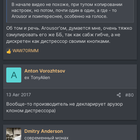
В начале видео не похоже, при тупом копировании
настроек, но потом, почти один в один, а где - то
Arousor и поинтереснее, особенно на голосе.
Об том и речь. Arousor'ом, думается мне, очень тяжко
сэмулировать его же ББ, так как сабж гибче, а не
дискретен как дистрессор своими кнопками.
WAW70RMM
Р
е
а
Anton Vorozhtsov
к
A
ц
ex TonyAlien
и
и
13 Авг 2017
:
#80
Вообще-то производитель не декларирует арузор
клоном дистрессора)
Dmitry Anderson
современный монах