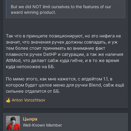
But we did NOT limit ourselves to the features of our
award winning product.
Так что в принципе позиционируют, но это нифига не
значит, что значения ручек должны совпадать, и уж
тем более стоит принимать во внимание факт
плавности ручек DetHP и сатурации, а так же наличия
AttMod, что делает сабж куда гибче, и в то же время
куда непохожее на ББ.
По мимо этого, как мне кажется, с апдейтом 1.1, в
котором будет целое меню для ручки Blend, сабж ещё
сильнее отдалится от ББ.
Anton Vorozhtsov
Р
е
а
Цыхра
к
ц
Well-Known Member
и