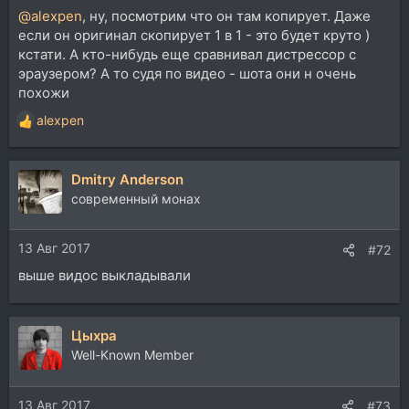
@alexpen
, ну, посмотрим что он там копирует. Даже
если он оригинал скопирует 1 в 1 - это будет круто )
кстати. А кто-нибудь еще сравнивал дистрессор с
эраузером? А то судя по видео - шота они н очень
похожи
alexpen
Р
е
а
Dmitry Anderson
к
ц
современный монах
и
и
13 Авг 2017
:
#72
выше видос выкладывали
Цыхра
Well-Known Member
13 Авг 2017
#73