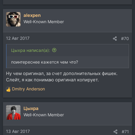
alexpen
Well-Known Member
12 Авг 2017
#70
Цыхра написал(а):
поинтереснее кажется чем что?
Ну чем оригинал, за счет дополнительных фишек.
Слейт, я как понимаю оригинал копирует.
Dmitry Anderson
Р
е
а
Цыхра
к
ц
Well-Known Member
и
и
13 Авг 2017
:
#71