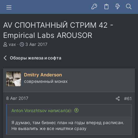
AV СПОНТАННЫЙ СТРИМ 42 -
Empirical Labs AROUSOR
А
Д
vax
3 Авг 2017
в
а
т
т
Обзоры железа и софта
о
а
р
н
т
а
Dmitry Anderson
е
ч
современный монах
м
а
ы
л
а
8 Авг 2017
#61
Anton Vorozhtsov написал(а):
Я думаю, там бизнес план на годы вперед расписан.
Не вывалить же все ништяки сразу