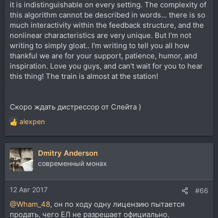
it is indistinguishable on every setting. The complexity of
this algorithm cannot be described in words... there is so
much interactivity within the feedback structure, and the
nonlinear characteristics are very unique. But I'm not
writing to simply gloat.. I'm writing to tell you all how
thankful we are for your support, patience, humor, and
inspiration. Love you guys, and can't wait for you to hear
this thing! The train is almost at the station!
Скоро ждать дистрессор от Слейта )
alexpen
Р
е
а
Dmitry Anderson
к
ц
современный монах
и
и
12 Авг 2017
:
#66
@Wham_48
, он по ходу одну лицензию пытается
продать, чего ЕЛ не разрешает официально.