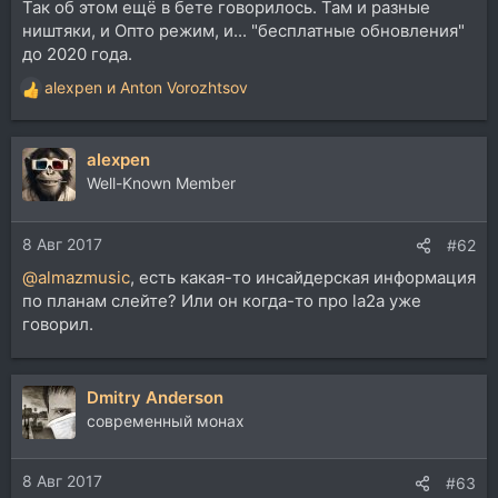
Так об этом ещё в бете говорилось. Там и разные
ништяки, и Опто режим, и... "бесплатные обновления"
до 2020 года.
alexpen
и
Anton Vorozhtsov
Р
е
а
alexpen
к
ц
Well-Known Member
и
и
8 Авг 2017
:
#62
@almazmusic
, есть какая-то инсайдерская информация
по планам слейте? Или он когда-то про la2a уже
говорил.
Dmitry Anderson
современный монах
8 Авг 2017
#63