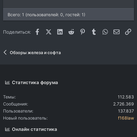
Всего: 1 (пользователей: 0, гостей: 1)
Facebook
X (Twitter)
LinkedIn
Reddit
Pinterest
Tumblr
WhatsApp
Электр
Сс
Поделиться:
Обзоры железа и софта
Статистика форума
Темы
112.583
Сообщения
2.726.369
Пользователи
137.837
Новый пользователь
f168law
Онлайн статистика