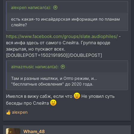
alexpen написал(а):
есть какая-то инсайдерская информация по планам
слейте?
https://www.facebook.com/groups/slate.audiophiles/
-
вся инфа здесь от самого Слейта. Группа вроде
закрытая, но пускают всех.
[DOUBLEPOST=1502191950][/DOUBLEPOST]
almazmusic написал(а):
Там и разные ништяки, и Опто режим, и...
"бесплатные обновления" до 2020 года.
Имелся в вижу сабж, если что
Не уловил суть
беседы про Слейта
alexpen
Р
е
а
Wham_48
к