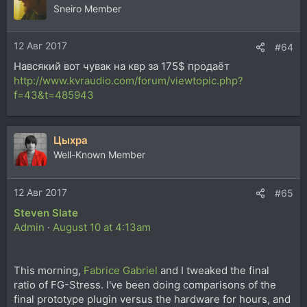
ц
Sneiro Member
и
и
12 Авг 2017
:
#64
Навсякий вот чувак на квр за 175$ продаёт
http://www.kvraudio.com/forum/viewtopic.php?
f=43&t=485943
Цыхра
Well-Known Member
12 Авг 2017
#65
Steven Slate
Admin
·
August 10 at 4:13am
This morning,
Fabrice Gabriel
and I tweaked the final
ratio of FG-Stress. I've been doing comparisons of the
final prototype plugin versus the hardware for hours, and