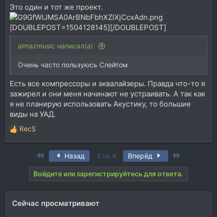
Это один и тот же проект.
[DOUBLEPOST=1504128145][/DOUBLEPOST]
almazmusic написал(а):
Очень часто пользуюсь Слейтом
Есть все компрессоры и эквалайзеры. Правда что-то я
зажирел и они меня начинают не устраивать. А так как
я не планирую использовать Акустику, то большие
виды на УАД.
RecS
Р
е
а
First
Last
Назад
3 из 4
Вперёд
к
ц
Войдите или зарегистрируйтесь для ответа.
и
и
:
Сейчас просматривают