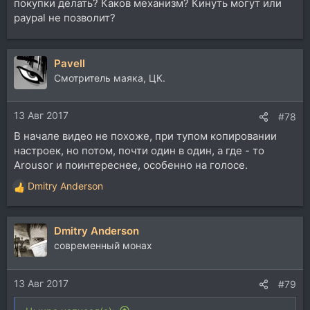
покупки делать? Каков механизм? Кинуть могут или
paypal не позволит?
Pavell
Смотритель маяка, ЦК.
13 Авг 2017
#78
В начале видео не похоже, при тупом копировании
настроек, но потом, почти один в один, а где - то
Arousor и поинтереснее, особенно на голосе.
Dmitry Anderson
Р
е
а
Dmitry Anderson
к
ц
современный монах
и
и
13 Авг 2017
:
#79