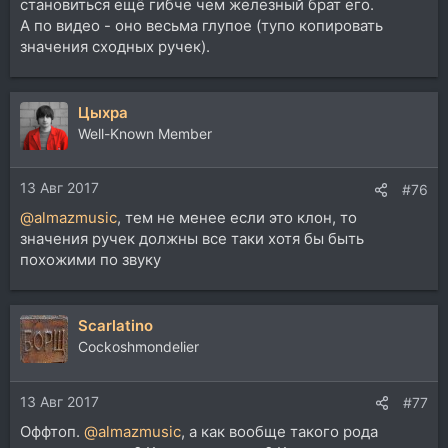
становиться ещё гибче чем железный брат его.
А по видео - оно весьма глупое (тупо копировать
значения сходных ручек).
Цыхра
Well-Known Member
13 Авг 2017
#76
@almazmusic
, тем не менее если это клон, то
значения ручек должны все таки хотя бы быть
похожими по звуку
Scarlatino
Cockoshmondelier
13 Авг 2017
#77
Оффтоп.
@almazmusic
, а как вообще такого рода