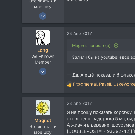
Это опять я и
мое шоу
3 Июн 2007
3.843
4.264
28 Апр 2017
113
Magnet написал(а):
Long
Well-Known
Залили бы на youtube и все в
Member
27 Фев 2008
-- Да. А ещё показали б флак
17.382
Fr@gmental
,
Pavell
,
CakeWorke
15.382
Р
е
113
а
Moscow
28 Апр 2017
к
www.long.ru
ц
Я не прошу показать коробку.
и
оговорено. задержка 5 мс, сид
Magnet
и
А живу я в деревне. шоурумов 
Это опять я и
:
[DOUBLEPOST=1493392742][/D
мое шоу