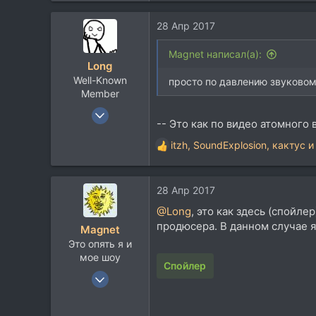
4.264
28 Апр 2017
113
Magnet написал(а):
Long
Well-Known
просто по давлению звуковому
Member
27 Фев 2008
-- Это как по видео атомного 
17.382
itzh
,
SoundExplosion
,
кактус
и
15.382
Р
е
113
а
Moscow
28 Апр 2017
к
www.long.ru
ц
@Long
, это как здесь (спойл
и
продюсера. В данном случае я
Magnet
и
Это опять я и
:
мое шоу
Спойлер
3 Июн 2007
3.843
4.264