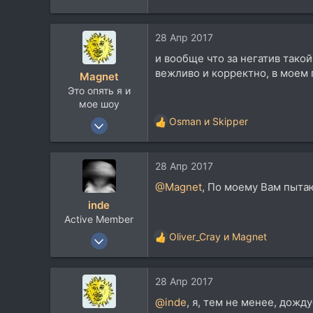
28 Апр 2017
и вообще что за негатив тако
вежливо и корректно, в моем 
Magnet
Это опять я и
мое шоу
3 Июн 2007
Osman
и
Skipper
Р
3.843
е
а
4.264
28 Апр 2017
к
113
ц
@Magnet
, По моему Вам пытаю
и
inde
и
Active Member
:
1 Авг 2011
Oliver_Cray
и
Magnet
Р
206
е
а
56
28 Апр 2017
к
28
ц
@inde
, я, тем не менее, дожд
и
Москва