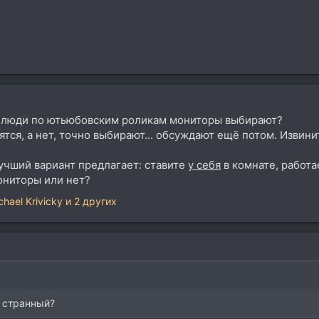
к люди по ютьюбовским роликам мониторы выбирают?
тся, а нет, точно выбирают... обсуждают ещё потом. Извини
учший вариант предлагает: ставите
у себя
в комнате, работа
ониторы или нет?
chael Krivicky
и 2 других
й странный?