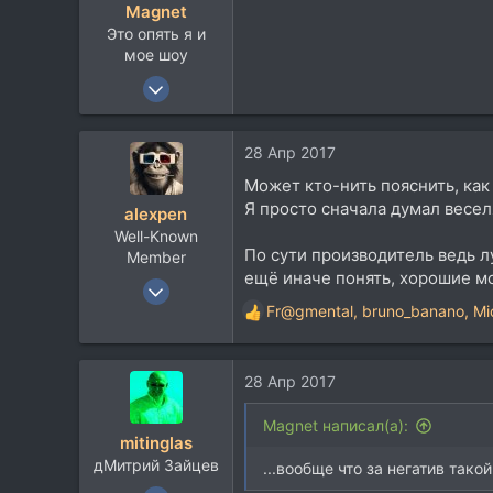
Magnet
и
Это опять я и
:
мое шоу
3 Июн 2007
3.843
4.264
28 Апр 2017
113
Может кто-нить пояснить, ка
Я просто сначала думал веселя
alexpen
Well-Known
По сути производитель ведь л
Member
ещё иначе понять, хорошие м
25 Янв 2014
Fr@gmental
,
bruno_banano
,
Mi
8.741
Р
е
9.142
а
113
28 Апр 2017
к
ц
и
Magnet написал(а):
mitinglas
и
дМитрий Зайцев
:
...вообще что за негатив тако
19 Ноя 2004