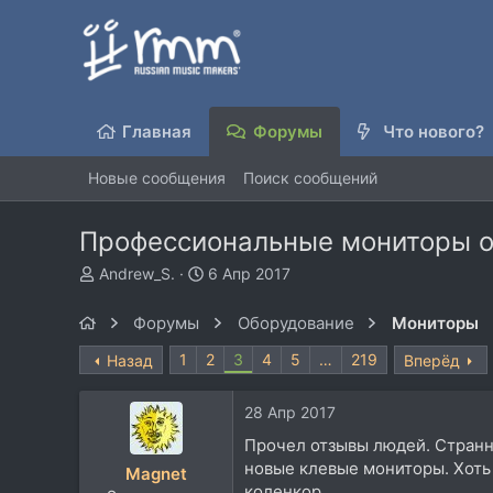
Главная
Форумы
Что нового?
Новые сообщения
Поиск сообщений
Профессиональные мониторы о
А
Д
Andrew_S.
6 Апр 2017
в
а
т
т
Форумы
Оборудование
Мониторы
о
а
р
н
1
2
3
4
5
…
219
Назад
Вперёд
т
а
е
ч
28 Апр 2017
м
а
ы
л
Прочел отзывы людей. Странно
а
новые клевые мониторы. Хоть 
Magnet
коленкор.