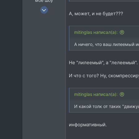
мое шоу
3 Июн 2007
А, может, и не будет???
3.843
4.264
113
mitinglas написал(а):
А ничего, что ваш лилеемый 
Не "лилеемый", а "лелеемый". 
И что с того? Ну, скомпресси
mitinglas написал(а):
И какой толк от таких "движ
информативный.