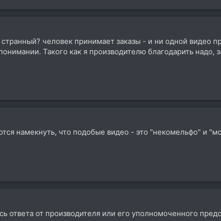
й странный? человек принимает заказы - и ни одной видео п
понимании. Такого как я производителю благодарить надо, 
тся намекнуть, что подобые видео - это "некомельфо" и "мо
усь ответа от производителя или его уполномоченного пред