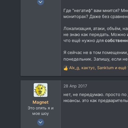
5.438
Где "негатиф" вам мнится? Мн
5.718
мониторах? Даже без сравнени
113
Локализация, атаки, объём, на
55
не знаю как передать. Можно 
мАсква и ея акрестнасти
что ещё нужно для
собственн
mitinglas.livejournal.com
Я сейчас не в том помещении, 
понедельник. Запишу, если н
Alx_g
,
кактус
,
Sanktum
и ещё 
Р
е
а
28 Апр 2017
к
ц
нет, не передумаю. просто по
и
нюансы. это как предваритель
Magnet
и
Это опять я и
:
мое шоу
3 Июн 2007
3.843