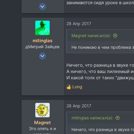
занимаются сидя уроке в школ
3 Июн 2007
3.843
4.264
28 Апр 2017
113
Magnet написал(а):
mitinglas
дМитрий Зайцев
Не понимаю в чем проблема з
19 Ноя 2004
5.438
Ничего, что разница в звуке 
5.718
А ничего, что ваш лилеемый и
113
И какой толк от таких "движу
55
Long
Р
мАсква и ея акрестнасти
е
mitinglas.livejournal.com
а
28 Апр 2017
к
ц
и
mitinglas написал(а):
Magnet
и
Это опять я и
:
Ничего, что разница в звуке 