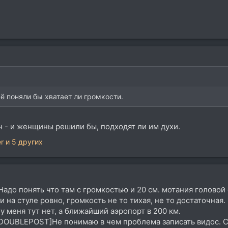
сё поняли бы хватает ли громкости.
он - и женщины решили бы, подходят ли им духи.
r
и 5 других
 Надо понять что там с громкостью и 20 см. мотания голово
и на стуле ровно, громкость не то тихая, не то достаточная.
у меня тут нет, а ближайший аэропорт в 200 км.
OUBLEPOST]Не понимаю в чем проблема записать видос. Се