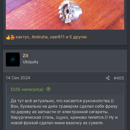
кактус
,
Andruha
,
user811
и 5 других
Р
е
а
Zit
к
ц
Ubiquity
и
и
14 Сен 2024
:
#405
ESSE написал(а):
Да тут всё актуально, что касается рукожопства.))
Вон, буквально на днях гравером сделал себе фрезу
по дереву из запчасти от электронной сигареты.
Хирургическая сталь, сцуко, хреново пилится.)) Ну и
новой фрезой сделал мини вазочку из сувеля.