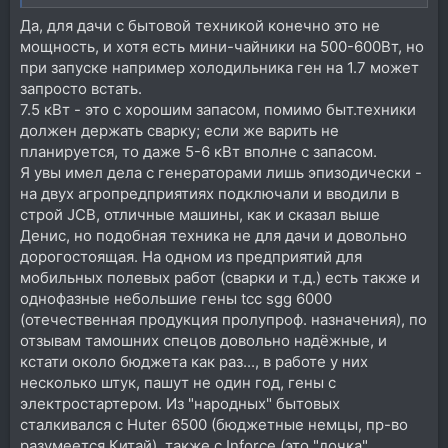
Да, для дачи с бытовой техникой конечно это не
мощность, и хотя есть мини-чайники на 500-600Вт, но
при запуске например холодильника ген на 1.7 может
запросто встать.
7.5 кВт - это с хорошим запасом, помимо быт.техники
должен держать сварку; если же варить не
планируется, то даже 5-6 кВт вполне с запасом.
Я увы имел дела с генераторами лишь эпизодически -
на двух агропредприятиях подключали и вводили в
строй JCB, отличные машины, как и сказал выше
Денис, но подобная техника не для дачи и довольно
дорогостоящая. На одном из предприятий для
мобильных полевых работ (сварки и т.д.) есть также и
однофазные небольшие гены tcc sgg 6000
(отечественная продукция пролупроф. назначения), по
отзывам тамошних спецов довольно надёжные, и
кстати около бюджета как раз..., в работе у них
несколько штук, пашут не один год, гены с
электростартером. Из "народных" бытовых
сталкивался с Huter 6500 (бюджетные немцы, пр-во
разумеется Китай), также с Inforce (это "дочка"