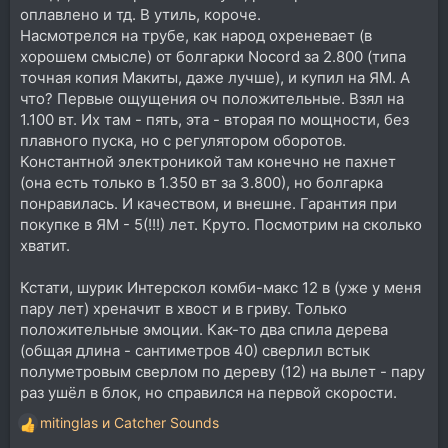
оплавлено и тд. В утиль, короче.
Насмотрелся на трубе, как народ охреневает (в
хорошем смысле) от болгарки Nocord за 2.800 (типа
точная копия Макиты, даже лучше), и купил на ЯМ. А
что? Первые ощущения оч положительные. Взял на
1.100 вт. Их там - пять, эта - вторая по мощности, без
плавного пуска, но с регулятором оборотов.
Константной электроникой там конечно не пахнет
(она есть только в 1.350 вт за 3.800), но болгарка
понравилась. И качеством, и внешне. Гарантия при
покупке в ЯМ - 5(!!!) лет. Круто. Посмотрим на сколько
хватит.
Кстати, шурик Интерскол комби-макс 12 в (уже у меня
пару лет) хреначит в хвост и в гриву. Только
положительные эмоции. Как-то два спила дерева
(общая длина - сантиметров 40) сверлил встык
полуметровым сверлом по дереву (12) на вылет - пару
раз ушёл в блок, но справился на первой скорости.
mitinglas
и
Catcher Sounds
Р