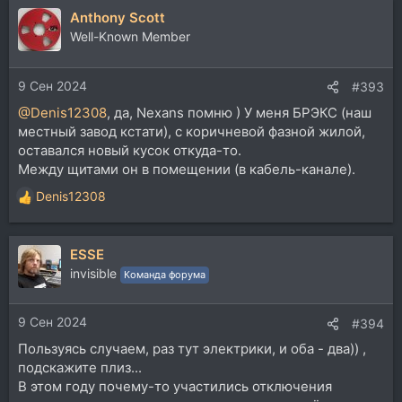
а
Anthony Scott
к
ц
Well-Known Member
и
и
9 Сен 2024
:
#393
@Denis12308
, да, Nexans помню ) У меня БРЭКС (наш
местный завод кстати), с коричневой фазной жилой,
оставался новый кусок откуда-то.
Между щитами он в помещении (в кабель-канале).
Denis12308
Р
е
а
ESSE
к
ц
invisible
Команда форума
и
и
9 Сен 2024
:
#394
Пользуясь случаем, раз тут электрики, и оба - два)) ,
подскажите плиз...
В этом году почему-то участились отключения