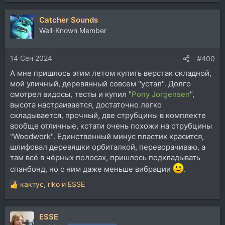
е
а
Catcher Sounds
к
ц
Well-Known Member
и
и
14 Сен 2024
:
#400
А мне пришлось этим летом купить верстак складной,
мой уличный, деревянный совсем "устал". Долго
смотрел видосы, тесты и купил "
Pony Jorgensen
",
высота настраивается, достаточно легко
складывается, прочный, две струбцины в комплекте
вообще отличные, кстати очень похожи на струбцины
"Woodwork". Единственный минус пластик красится,
шлифовал деревяшки орбиталкой, переворачиваю, а
там всё в чёрных полосах, пришлось подкладывать
спанбонд, но с ним даже меньше вибрации
.
кактус
,
riko
и
ESSE
Р
е
а
ESSE
к