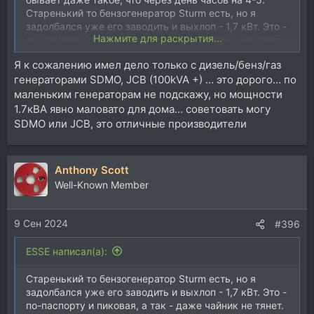
Старенький то бензогенератор Sturm есть, но я
задолбался уже его заводить и выхлоп - 1,7 кВт. Это -
Нажмите для раскрытия...
по-паспорту и пиковая, а так - даже чайник не тянет.
Стоит ли смотреть бензогенераторы, коих на
Я к сожалению имел дело только с дизель/бенз/газ
маркетплейсах немерянно, 7,5 кВт мощности и ценой
генераторами SDMO, JCB (100kVA +) … это дорого… по
около 50К? Больше по мощности и не надо.
маленьким генераторам не подскажу, но мощности
1.7кВА явно маловато для дома… советовать могу
SDMO или JCB, это отличные производители
Anthony Scott
Well-Known Member
9 Сен 2024
#396
ESSE написал(а):
Старенький то бензогенератор Sturm есть, но я
задолбался уже его заводить и выхлоп - 1,7 кВт. Это -
по-паспорту и пиковая, а так - даже чайник не тянет.