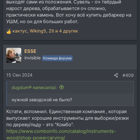
выходят сами из положения. Сувель - оч твёрдый
нарост дерева, обрабатывается оч сложно,
практически камень. Вот хочу всё купить дебаркер на
УШМ, но он для больших работ.
кактус
,
Wiking5
,
Zit
и 4 других
Р
е
а
ESSE
к
ц
invisible
Команда форума
и
и
15 Сен 2024
:
#409
dugdum® написал(а):
нужной заводской не было?
Кстати, вспомнил. Единственная компания , которая
выпускает хорошие инструменты для выборки/резки
по дереву/льду - это "Комбо".
https://www.comboinfo.com/catalog/instruments-
wood/shop-powercarving/