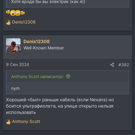
Хотя вроде бы вы электрик (как я))
Denis12308
Р
е
а
Denis12308
к
ц
Well-Known Member
и
и
9 Сен 2024
:
#392
Anthony Scott написал(а):
nym
Хороший «был» раньше кабель (если Nexans) но
боится ультрафиолета, на улице открыто нельзя
использовать
Anthony Scott
Р
е