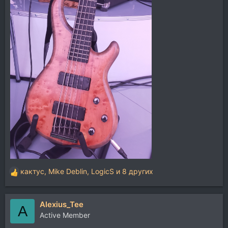
кактус
,
Mike Deblin
,
LogicS
и 8 других
Р
е
а
Alexius_Tee
к
A
ц
Active Member
и