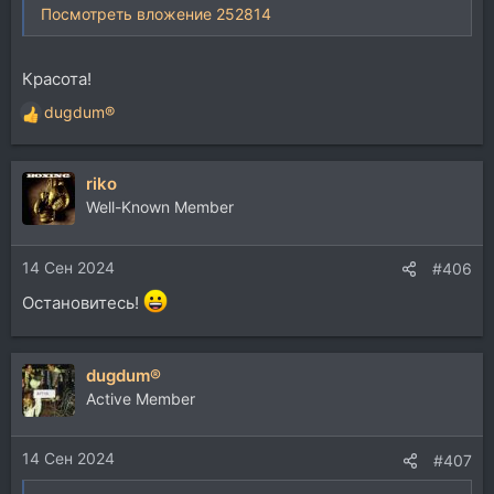
Посмотреть вложение 252814
Красота!
dugdum®
Р
е
а
riko
к
ц
Well-Known Member
и
и
14 Сен 2024
:
#406
Остановитесь!
dugdum®
Active Member
14 Сен 2024
#407