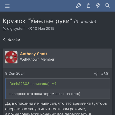
Кружок "Умелые руки"
(3 онлайн)
А
Д
digisystem
10 Ноя 2015
в
а
т
т
Флейм
о
а
р
н
т
а
Anthony Scott
е
ч
Well-Known Member
м
а
ы
л
а
9 Сен 2024
#391
Denis12308 написал(а):
наверное это пока «времянка» на фото)
Да, в описании я и написал, что это времянка ) , чтобы
оперативно запустить в тестовом режиме,
а по-человечески конечно всё пересоберу, в