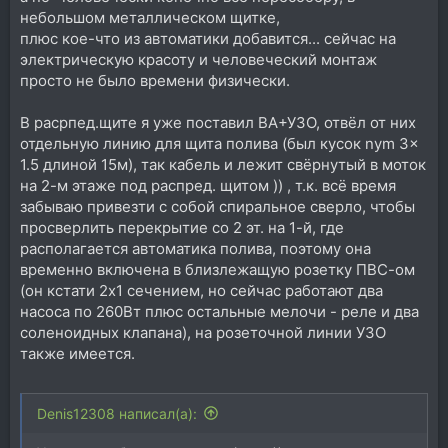
небольшом металлическом щитке,
плюс кое-что из автоматики добавится... сейчас на
электрическую красоту и человеческий монтаж
просто не было времени физически.
В расрпед.щите я уже поставил ВА+УЗО, отвёл от них
отдельную линию для щита полива (был кусок nym 3x
1.5 длиной 15м), так кабель и лежит свёрнутый в моток
на 2-м этаже под распред. щитом )) , т.к. всё время
забываю привезти с собой спиральное сверло, чтобы
просверлить перекрытие со 2 эт. на 1-й, где
располагается автоматика полива, поэтому она
временно включена в близлежащую розетку ПВС-ом
(он кстати 2х1 сечением, но сейчас работают два
насоса по 260Вт плюс остальные мелочи - реле и два
соленоидных клапана), на розеточной линии УЗО
также имеется.
Denis12308 написал(а):