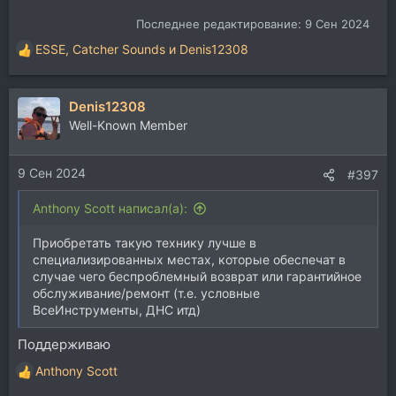
Последнее редактирование:
9 Сен 2024
ESSE
,
Catcher Sounds
и
Denis12308
Р
е
а
Denis12308
к
ц
Well-Known Member
и
и
9 Сен 2024
:
#397
Anthony Scott написал(а):
Приобретать такую технику лучше в
специализированных местах, которые обеспечат в
случае чего беспроблемный возврат или гарантийное
обслуживание/ремонт (т.е. условные
ВсеИнструменты, ДНС итд)
Поддерживаю
Anthony Scott
Р
е