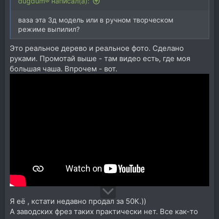
dugdum® написал(а):
ваза эта 3д модель или в ручном творческом
режиме выпилил?
Это реальное дерево и реальное фото. Сделано
руками. Промотай выше - там видео есть, где моя
большая чаша. Впрочем - вот.
Я её , кстати недавно продал за 50К.))
А заводских фрез таких практически нет. Все как-то