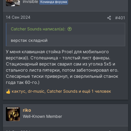
ц
invisible
Команда форума
и
и
14 Сен 2024
:
#401
Catcher Sounds написал(а):
верстак складной
У меня клавишная стойка Proel для мобильного
верстака)). Столешница - толстый лист фанеры.
Стационарный верстак сварил сам из уголка 5х5 и
стального листа пятерки, потом забетонировал его.
Слесарные тиски привернул, и сверлильный станок
года так 60-го.)
кактус
,
dr-music
,
Catcher Sounds
и ещё 1 человек
Р
е
а
riko
к
ц
Well-Known Member
и
и