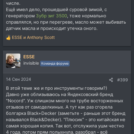
числе.
Ещё имел дело, прошедшей суровой зимой, с
генератором
Зубр зиг 3500
, тоже нормально
справлялся, но при перегреве, масло может выбивать
датчик масла и происходит утечка оного.
ESSE
и
Anthony Scott
Р
е
а
ESSE
к
ц
invisible
Команда форума
и
и
14 Сен 2024
:
#399
В этой теме же и про инструменты говорим?)
Давно уже облизываюсь на Яндексовский бренд
"Nocord". Уж слишком много на трубе восторженных
отзывов от самоделкиных. А тут как раз сгорела
болгарка Black+Decker (заметьте - раньше этот бренд
назывался Black&Decker). "Плюсик" - это китайская не
самая хорошая копия. Так вот, отслужила ушм честно
4 года, потом прям полыхнула, разобрал - всё