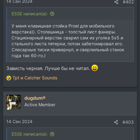
14 Сен 2024
:
#402
ESSE написал(а):
У меня клавишная стойка Proel для мобильного
верстака)). Столешница - толстый лист фанеры.
Стационарный верстак сварил сам из уголка 5х5 и
стального листа пятерки, потом забетонировал его.
Слесарные тиски привернул, и сверлильный станок
года так 60-го.)
Зависть черная. Лучше бы не читал.
Tpt
и
Catcher Sounds
Р
е
а
dugdum®
к
ц
Active Member
и
и
14 Сен 2024
:
#403
ESSE написал(а):