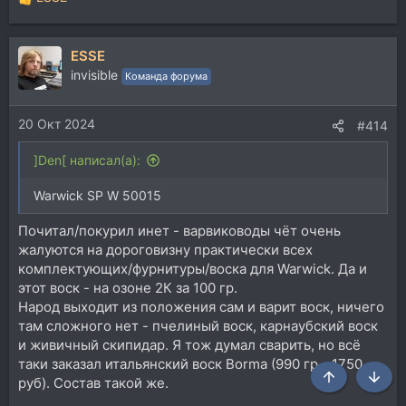
Р
е
а
ESSE
к
ц
invisible
Команда форума
и
и
20 Окт 2024
:
#414
]Den[ написал(а):
Warwick SP W 50015
Почитал/покурил инет - варвиководы чёт очень
жалуются на дороговизну практически всех
комплектующих/фурнитуры/воска для Warwick. Да и
этот воск - на озоне 2К за 100 гр.
Народ выходит из положения сам и варит воск, ничего
там сложного нет - пчелиный воск, карнаубский воск
и живичный скипидар. Я тож думал сварить, но всё
таки заказал итальянский воск Borma (990 гр - 1750
руб). Состав такой же.