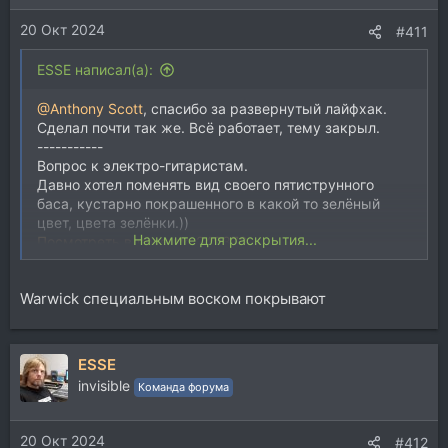
и
20 Окт 2024
:
#411
ESSE написал(а):
@Anthony Scott
, спасибо за развернутый лайфхак.
Сделал почти так же. Всё работает, тему закрыл.
-----------
Вопрос к электро-гитаристам.
Давно хотел поменять вид своего пятиструнного
баса, кустарно покрашенного в какой то зелёный
цвет, цвета зелёнки.))
Нажмите для раскрытия...
Посмотреть вложение 249370
Уже разобрал, снял всю фурнитуру, не спеша и
Warwick специальным воском покрывают
бережно очистил гриндером и шлифовалкой лак и
краску, обнажив красивую деревяху. Сейчас -
долгий процесс шлифовки "под яичко" вручную,
повышая гритность наждачки. Хочу оставить
ESSE
благородную деревяху, не заморачиваясь
invisible
Команда форума
покраской. Но все равно, пропитка и защитный слой
нужен. И чуть заколеровать потемнее.
Нашел тут на одном форуме гитаристов рецепт
20 Окт 2024
#412