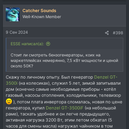
а
Catcher Sounds
к
ц
Well-Known Member
и
и
9 Сен 2024
:
#398
ESSE написал(а):
Стоит ли смотреть бензогенераторы, коих на
маркетплейсах немерянно, 7,5 кВт мощности и ценой
около 50К?
Скажу по личному опыту. Был генератор
Denzel GT-
3500i
(на колесиках), служил 5 лет, зимой запитывали
дом (конечно самые необходимые приборы - котёл
газовый, насосы отопления, холодильники, телевизор
), потом плата инвертора сломалась, новая по цене
генератора, купил
Denzel GT-3500iF
(на небольшой
раме), таскать удобнее и он легче предыдущего,
активная нагрузка 3200 Вт, этим летом обкатал (5
часов для смены масла) нагружал чайником в том