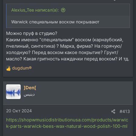
десятилетней давности. Вкратце - сначала тунговое
масло (пару - тройку тонких слоёв с промежуточной
Alexius_Tee написал(а):
сушкой и шлифовкой), затем - датское масло,
которое обладает свойством полимеризации. Тоже
Warwick специальным воском покрывают
пару-тройку слоёв с сушкой и шлифовкой.
Бас используется практически два-три раза в год на
Можно пруф в студию?
живых выступлениях, так, что твердое покрытие в
Каким именно "специальным" воском (карнаубский,
виде полимерного лака для защиты и не нужно в
пчелиный, синтетика) ? Марка, фирма? На горячую/
принципе.
холодную? Перед воском какое покрытие? Грунт/
Может подскажете ещё какие-либо способы
масло? Какая гритность наждачки перед воском? И тд.
пропитки и финишного покрытия электрогитар?
dugdum®
Сейчас много же всего нового. Только не краску/лак.
Р
В домашних условиях это сложно, да и говорил уже
е
выше - хочу деревяху оставить. Там красивое)) Типа
а
узор "кап".
]Den[
к
Теоретиков прошу проходить мимо, хотя советы
ц
دينيس
приветствуются .))
и
и
P. S. Если тема будет нужная и полезная, можно
20 Окт 2024
:
#413
вынести отдельной темой в гитарный раздел.
https://shopwmusicdistributionusa.com/products/warwic
k-parts-warwick-bees-wax-natural-wood-polish-100-ml