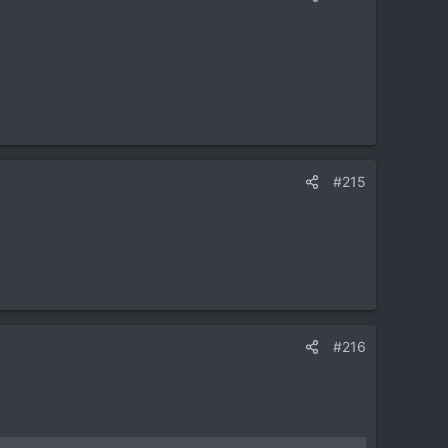
#215
#216