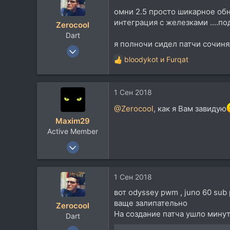
43
омни 2.5 просто шикарное обн
Архангельск
интеграция с железками ....по
Zerocool
Dart
я полночи сидел патчи сочиня
18 Май 2003
bloodykot
и
Furqat
36.518
Р
е
37.767
а
113
1 Сен 2018
к
48
ц
@Zerocool
, как я Вам завидую
и
Belgorod
Maxim29
и
Active Member
:
14 Июл 2013
284
126
1 Сен 2018
43
вот odyssey pwm , juno 60 sub
Архангельск
ваще залипательно
Zerocool
На создание патча ушло минут 5
Dart
18 Май 2003