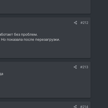
#212
аботает без проблем.
 Но показала после перезагрузки.
#213
да
#214