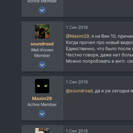
Active Member
14 Июл 2013
284
126
1 Сен 2018
43
@Maxim29
, я на Вин 10, прич
Архангельск
Когда прочел про новый видео
soundroad
Единственно, что было после 
Well-Known
Честно говоря, даже нет больш
Member
Можно попробовать в англ. се
13 Авг 2007
4.360
5.270
1 Сен 2018
113
@soundroad
, да я уж сегодня 
Опять переехал...
Maxim29
Active Member
14 Июл 2013
284
126
1 Сен 2018