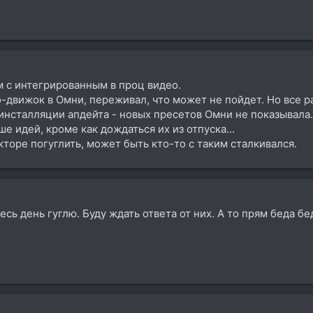
ем с интегрированным в проц видео.
-движок в Омни, переживал, что может не пойдет. Но все р
инсталляции апдейта - новых пресетов Омни не показывала.
е идей, кроме как дождаться их из отпуска...
кторе погуглить, может быть кто-то с таким сталкивался.
весь день гуглю. Буду ждать ответа от них. А то прям беда бе