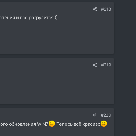
#218
рпения и все разрулится!))
#219
#220
ного обновления WIN7
Теперь всё красиво