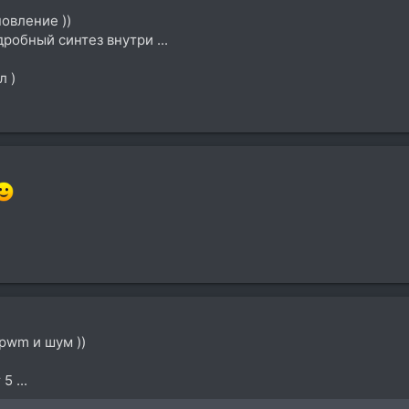
овление ))
дробный синтез внутри ...
л )
 pwm и шум ))
 ...