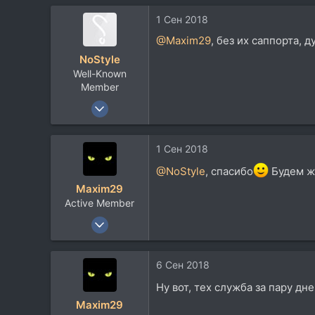
126
1 Сен 2018
43
@Maxim29
, без их саппорта, 
Архангельск
NoStyle
Well-Known
Member
13 Окт 2010
1.534
1.290
1 Сен 2018
113
@NoStyle
, спасибо
Будем жд
Подмосковье
Maxim29
akarenin.com
Active Member
14 Июл 2013
284
126
6 Сен 2018
43
Ну вот, тех служба за пару д
Архангельск
Maxim29