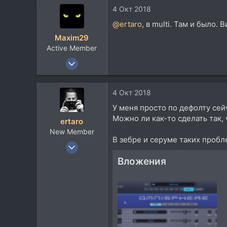
4 Окт 2018
@ertaro
, в multi. Там и было
Maxim29
Active Member
14 Июл 2013
284
126
4 Окт 2018
43
У меня просто по дефолту сейч
Архангельск
Можно ли как-то сделать так, 
ertaro
New Member
В зебре и серуме таких пробл
18 Авг 2012
8
Вложения
0
1