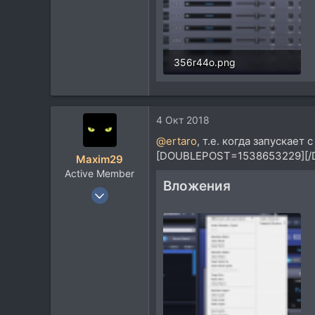
356r44o.png
405,9 KB · Просмотры: 432
4 Окт 2018
@ertaro
, т.е. когда запускает
[DOUBLEPOST=1538653229][/D
Maxim29
Active Member
Вложения
14 Июл 2013
284
126
43
Архангельск