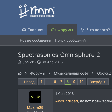
Главная
Форумы
Что нового?
Новые сообщения
Поиск сообщений
Spectrasonics Omnisphere 2
А
Д
SoNick
30 Апр 2015
в
а
т
т
Форумы
Музыкальный софт
Обсужда
о
а
р
н
1
…
6
7
8
9
10
Назад
Вперёд
т
а
е
ч
1 Сен 2018
м
а
ы
л
@soundroad
, да вот прям тол
а
Maxim29