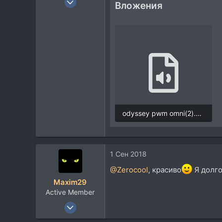
Вложения
36.518
37.767
113
48
Belgorod
odyssey pwm omni(2).wav
9,1 MB · Просмотры: 595
1 Сен 2018
@Zerocool
, красиво
Я долго
Maxim29
Active Member
14 Июл 2013
284