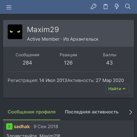
Maxim29
Active Member
·
Из
Архангельск
Сообщения
Реакции
Баллы
284
126
43
Регистрация
14 Июл 2013
Активность
27 Мар 2020
Найти
Сообщения профиля
Последняя активность
Пуб
sadhak
9 Сен 2018
S
Здравствуйте, Maxim29!