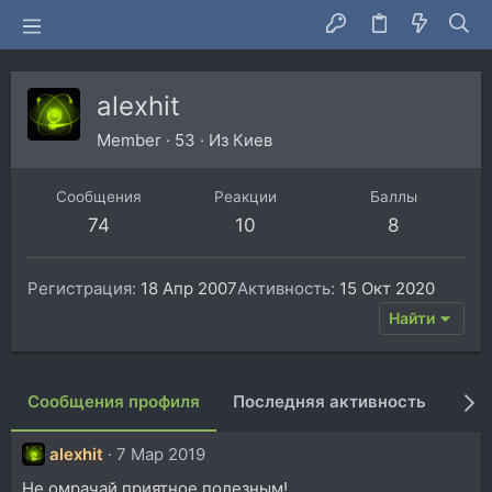
alexhit
Member
·
53
·
Из
Киев
Сообщения
Реакции
Баллы
74
10
8
Регистрация
18 Апр 2007
Активность
15 Окт 2020
Найти
Сообщения профиля
Последняя активность
Пуб
alexhit
7 Мар 2019
Не омрачай приятное полезным!