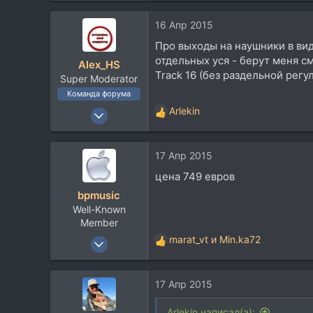
а
83
16 Апр 2015
к
Питер
ц
Про выходы на наушники в видо
www.facebook.com
и
отдельных уся - берут меня с
Alex_HS
и
Track 16 (без раздельной регу
Super Moderator
:
Команда форума
19 Ноя 2002
Arlekin
Р
21.717
е
а
33.735
17 Апр 2015
к
113
ц
цена 749 евров
и
59
bpmusic
и
Москва
Well-Known
:
Member
14 Май 2006
marat_vt
и
Min.ka72
Р
1.027
е
а
603
17 Апр 2015
к
113
ц
и
61
Arlekin написал(а):