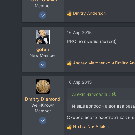
и
Member
:
5 Июн 2011
Dmitry Anderson
Р
55
е
а
40
16 Апр 2015
к
18
ц
PRO не выключается))
и
Минск
gofan
и
band.link
New Member
:
2 Авг 2012
Andrey Marchenko
и
Dmitry An
Р
19
е
а
9
16 Апр 2015
к
3
ц
и
Arlekin написал(а):
Dmitry Diamond
и
Well-Known
:
И ещё вопрос - а вот два раз
Member
Скорее всего работает как и в
13 Сен 2004
1.521
N-shtaiN
и
Arlekin
Р
420
е