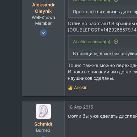
Aleksandr
и
Kiev
Oleynik
:
Просто я б ни в жизнь даже п
Well-Known
Member
Отлично работает! В крайнем 
[DOUBLEPOST=1429268579,14
16 Янв 2007
26.321
Arlekin написал(а):
19.927
В принципе, даже без регулир
113
64
Точно так-же можно переходни
Киев
И пока в описании ни где не 
наушников сделаны.
Arlekin
Р
е
а
18 Апр 2015
к
ц
могли бы уже сделать дисплей
и
Schmidt
и
Burned
: