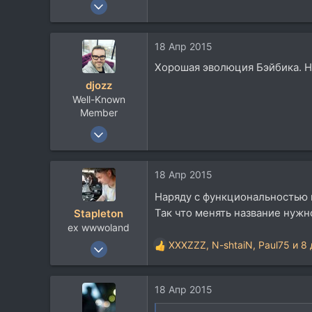
5 Апр 2009
2.616
472
18 Апр 2015
83
Хорошая эволюция Бэйбика. На
djozz
Well-Known
Member
14 Дек 2004
2.401
614
18 Апр 2015
113
Наряду с функциональностью и
Домодедово Московской области
Так что менять название нуж
Stapleton
ex wwwoland
23 Май 2011
XXXZZZ
,
N-shtaiN
,
Paul75
и 8 
Р
2.422
е
а
1.746
18 Апр 2015
к
113
ц