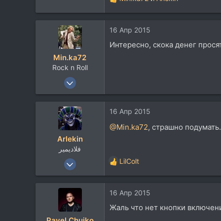
Р
е
а
16 Апр 2015
к
ц
Интересно, скока денег прося
и
Min.ka72
и
Rock n Roll
:
6 Мар 2011
2.653
3.483
16 Апр 2015
113
@Min.ka72
, страшно подумать.
Arlekin
فلاديمير
23 Июн 2008
LilColt
Р
8.746
е
а
13.852
16 Апр 2015
к
113
ц
Жаль что нет кнопки включен
и
rmmedia.ru
Pavel Chuiko