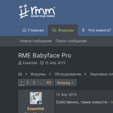
Главная
Форумы
Что нового?
Новые сообщения
Поиск сообщений
RME Babyface Pro
А
Д
Essential
15 Апр 2015
в
а
т
т
Форумы
Оборудование
Звуковые пл
о
а
р
н
1
2
3
…
83
Вперёд
т
а
е
ч
15 Апр 2015
м
а
ы
л
Собственно, такие новости -
h
а
Essential