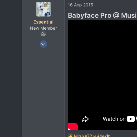
5.304
16 Апр 2015
113
Babyface Pro @ Mus
42
Essential
Запорожье, Украина
New Member
11 Окт 2010
9
7
3
Киев
Min.ka72
и
Arlekin