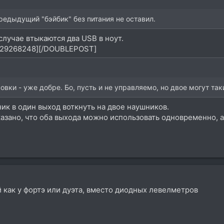
редыдущий "бэйбик" без питания не оставил.
случае втыкаются два USB в ноут.
29268248][/DOUBLEPOST]
овки - уже добре. Бо, пусть и не управляемо, но двое могут так
к в один выход воткнуть на двое наушников.
сказано, что оба выхода можно использовать одновременно, 
 как у фортэ или дуэта, вместо диодных левелметров