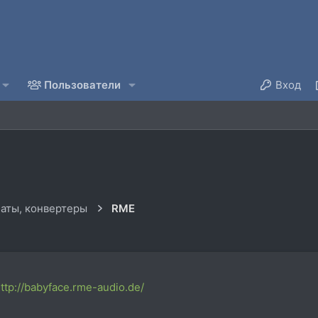
Пользователи
Вход
аты, конвертеры
RME
ttp://babyface.rme-audio.de/