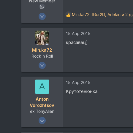
New Member
11 Окт 2010
Min.ka72
,
IGor2D
,
Arlekin
и 2 д
Р
9
е
а
7
15 Апр 2015
к
3
ц
красавец)
и
Киев
Min.ka72
и
Rock n Roll
:
6 Мар 2011
2.653
3.483
15 Апр 2015
A
113
Крутотенюнка!
Anton
Vorozhtsov
ex TonyAlien
3 Мар 2012
7.157