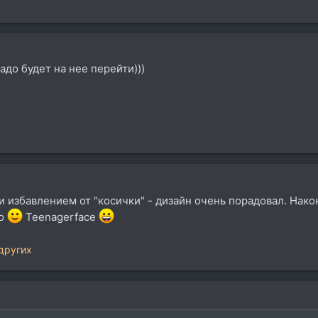
до будет на нее перейти)))
 избавлением от "косички" - дизайн очень порадовал. Нак
но
Teenagerface
других