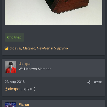
Спойлер
djdavaj
,
Magnet
,
NewGen
и 5 других
Р
е
а
Цыхра
к
ц
Well-Known Member
и
и
23 Апр 2016
:
#290
@alexpen
, круть )
Fisher