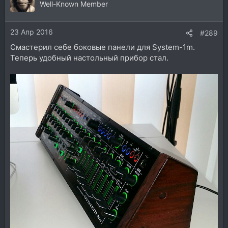
ц
Well-Known Member
и
и
23 Апр 2016
:
#289
Смастерил себе боковые панели для System-1m.
Теперь удобный настольный прибор стал.