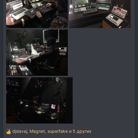
djdavaj
,
Magnet
,
superfake
и 5 других
Р