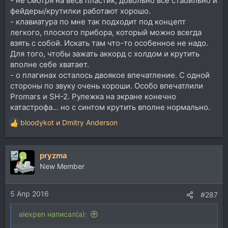
- не смотря на весь пластик, довольно все стабильно и
фейдеры/крутилки работают хорошо.
- клавиатура по мне так подходит под концепт
легкого, плоского прибора, который можно всегда
взять с собой. Искать там чтo-то особенное не надо.
Для того, чтобы зажать аккорд с холдом и крутить
вполне себе хватает.
- о плагинах осталось двоякое впечатление. С одной
стороны по звуку очень хороши. Особо впечатлили
Promars и SH-2. Рулежка на экране конечно
катастрофа... но с синтом крутить вполне нормально.
bloodykot
и
Dmitry Anderson
Р
е
а
pryzma
к
ц
New Member
и
и
5 Апр 2016
:
#287
alexpen написал(а):