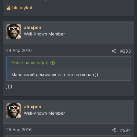
bloodykot
Р
е
а
alexpen
к
ц
Well-Known Member
и
и
24 Апр 2016
:
#293
Fisher написал(а):
Маленький ремиксик на него нахлопал ))
))))
alexpen
Well-Known Member
25 Апр 2016
#294