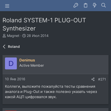
Roland SYSTEM-1 PLUG-OUT
Synthesizer
А
Д
Magnet
28 Июл 2014
в
а
т
т
Roland
о
а
р
н
т
а
Denimus
D
е
ч
Active Member
м
а
ы
л
а
10 Янв 2016
#271
Коллеги, выложите пожалуйста тесты сравнения
аналога и Plug-Out и также полезно указать через
какой АЦП цифровался звук.