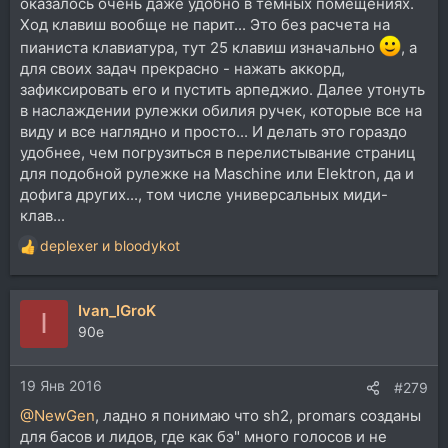
оказалось очень даже удобно в темных помещениях.
Ход клавиш вообще не парит... Это без расчета на
пианиста клавиатура, тут 25 клавиш изначально
, а
для своих задач прекрасно - нажать аккорд,
зафиксировать его и пустить арпеджио. Далее утонуть
в наслаждении рулежки обилия ручек, которые все на
виду и все наглядно и просто... И делать это гораздо
удобнее, чем погрузиться в перелистывание страниц
для подобной рулежке на Maschine или Elektron, да и
дофига других..., том числе универсальных миди-
клав...
deplexer
и
bloodykot
Р
е
а
Ivan_IGroK
к
I
ц
90e
и
и
19 Янв 2016
:
#279
@NewGen
, ладно я понимаю что sh2, promars созданы
для басов и лидов, где как бэ" много голосов и не