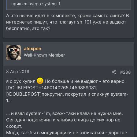
пришел вчера system-1
А что нынче идёт в комплекте, кроме самого синта? В
интернетах пишут, что плагаут sh-101 уже не выдают
бесплатно, это так?
alexpen
Well-Known Member
8 Апр 2016
#288
я с рук купил
Но больше и не выдают - это верно.
[DOUBLEPOST=1460140265,1459859081]
[/DOUBLEPOST]покрутил, покрутил и спихнул system-
1...
... и взял system-1m, всеж-таки клава не нужна мне.
Сегодня подключил и улыбка с лица до сих пор не
сходит.
Мнда, как-бы в модулярщики не записаться - дорогое