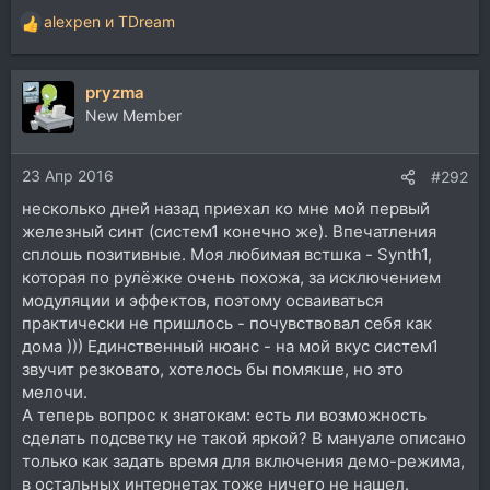
alexpen
и
TDream
Р
е
а
pryzma
к
ц
New Member
и
и
23 Апр 2016
:
#292
несколько дней назад приехал ко мне мой первый
железный синт (систем1 конечно же). Впечатления
сплошь позитивные. Моя любимая встшка - Synth1,
которая по рулёжке очень похожа, за исключением
модуляции и эффектов, поэтому осваиваться
практически не пришлось - почувствовал себя как
дома ))) Единственный нюанс - на мой вкус систем1
звучит резковато, хотелось бы помякше, но это
мелочи.
А теперь вопрос к знатокам: есть ли возможность
сделать подсветку не такой яркой? В мануале описано
только как задать время для включения демо-режима,
в остальных интернетах тоже ничего не нашел.