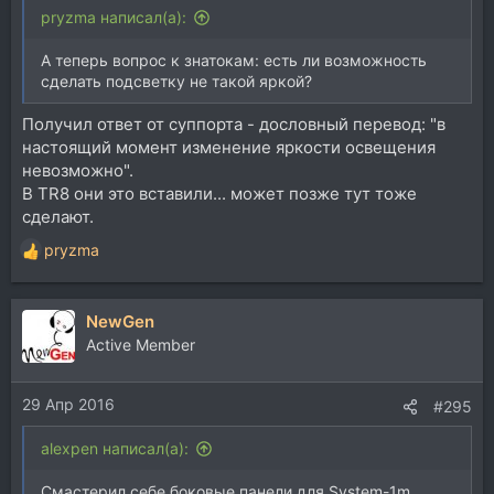
pryzma написал(а):
А теперь вопрос к знатокам: есть ли возможность
сделать подсветку не такой яркой?
Получил ответ от суппорта - дословный перевод: "в
настоящий момент изменение яркости освещения
невозможно".
В TR8 они это вставили... может позже тут тоже
сделают.
pryzma
Р
е
а
NewGen
к
ц
Active Member
и
и
29 Апр 2016
:
#295
alexpen написал(а):
Смастерил себе боковые панели для System-1m.