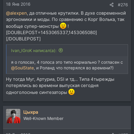
18 Янв 2016
#276
@alexpen
, да отличные крутилки. В духе современной
эргономики и моды. По сравнению с Корг Волька, так
вообще супер-монстры
!
[DOUBLEPOST=1453065337,1453065080]
[/DOUBLEPOST]
Ivan_IGroK написал(а):
я о голосах, 4 голоса это типо нормально ? согласен с
@SoulState
, и Роланд что потерялся во времени?)
Ну тогда Муг, Артуриа, DSI и тд... Типа 4тырежды
потерялись во времени выпуская сегодня
одноголосные синтезаторы
Цыхра
Well-Known Member