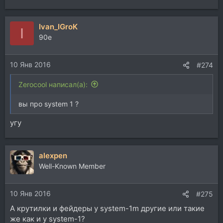
Ivan_IGroK
I
90e
10 Янв 2016
#274
Zerocool написал(а):
вы про system 1 ?
угу
alexpen
Well-Known Member
10 Янв 2016
#275
А крутилки и фейдеры у system-1m другие или такие
же как и у system-1?