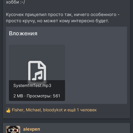
хобби :-/
Кусочек прицепил просто так, ничего особенного -
просто кручу, но может кому интересно будет.
Вложения
System1mTest.mp3
2 MB · Просмотры: 561
Fisher
,
Michael
,
bloodykot
и ещё 1 человек
Р
е
а
alexpen
к