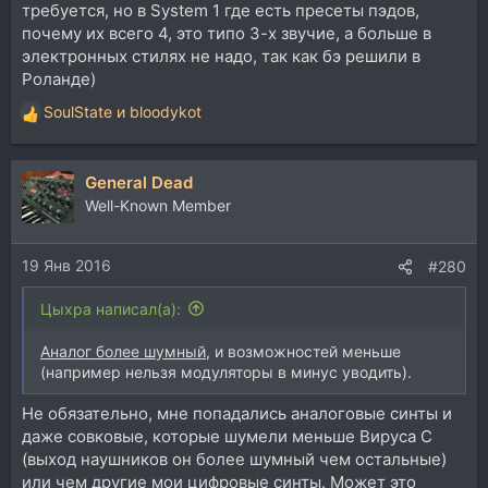
требуется, но в System 1 где есть пресеты пэдов,
почему их всего 4, это типо 3-х звучие, а больше в
электронных стилях не надо, так как бэ решили в
Роланде)
SoulState
и
bloodykot
Р
е
а
General Dead
к
ц
Well-Known Member
и
и
19 Янв 2016
:
#280
Цыхра написал(а):
Аналог более шумный
, и возможностей меньше
(например нельзя модуляторы в минус уводить).
Не обязательно, мне попадались аналоговые синты и
даже совковые, которые шумели меньше Вируса С
(выход наушников он более шумный чем остальные)
или чем другие мои цифровые синты. Может это