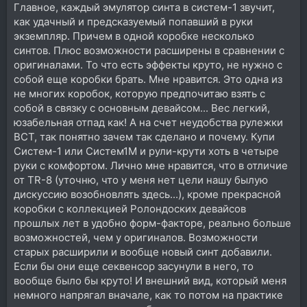
Главное, каждый эмулятор синта в систем-1 звучит,
как удачный и предсказуемый попавший в руки
экземпляр. Причем в одной коробке несколько
синтов. Плюс возможности расширены в сравнении с
оригиналами. То что есть эффекты круто, не нужно с
собой еще коробки брать. Мне нравится. Это одна из
не многих коробок, которую предпочитаю взять с
собой в связку с основным девайсом... Вес легкий,
юзабельная отпад как! А на счет неудобства рулежки
ВСТ, так понятно зачем так сделано и почему. Купи
Систем-1 или Систем1М и рули-крути хоть в четыре
руки с комфортом. Лично мне нравится, что в отличие
от TR-8 (уточню, что у меня нет цели нашу былую
дискуссию возобновлять здесь...), кроме прекрасной
коробки с коллекцией Ролондоских девайсов
прошлых лет в удобно форм-факторе, реально больше
возможностей, чем у оригиналов. Возможности
старых расширили и вообще новый синт добавили.
Если бы они еще секвенсор засунули в него, то
вообще было бы круто! И внешний вид, который меня
немного напрягал вначале, как то потом на практике