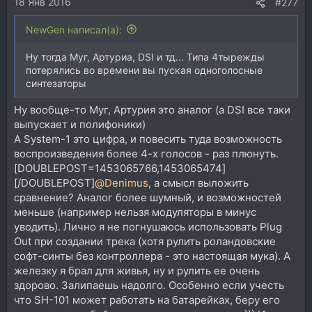
18 Янв 2016
#277
NewGen написал(а):
Ну тогда Муг, Артуриа, DSI и тд... Типа 4тырежды
потерялись во времени вы пуская одноголосные
синтезаторы
Ну вообще-то Муг, Артурия это аналог (а DSI все таки
выпускает и полифоники)
А System-1 это цифра, и повесить туда возможность
воспроизведения более 4-х голосов - раз плюнуть.
[DOUBLEPOST=1453065766,1453065474]
[/DOUBLEPOST]
@Denimus
, а смысл выложить
сравнение? Аналог более шумный, и возможностей
меньше (например нельзя модуляторы в минус
уводить). Лично я не погнушаюсь использовать Plug
Out при создании трека (хотя рулить роландовские
софт-синты без контроллера - это настоящая мука). А
железку я брал для живья, ну и рулить ее очень
здорово. Залипаешь надолго. Особенно если учесть
что SH-101 может работать на батарейках, беру его