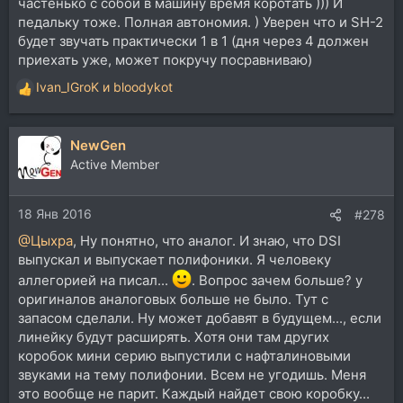
частенько с собой в машину время коротать ))) И
педальку тоже. Полная автономия. ) Уверен что и SH-2
будет звучать практически 1 в 1 (дня через 4 должен
приехать уже, может покручу посравниваю)
Ivan_IGroK
и
bloodykot
Р
е
а
NewGen
к
ц
Active Member
и
и
18 Янв 2016
:
#278
@Цыхра
, Ну понятно, что аналог. И знаю, что DSI
выпускал и выпускает полифоники. Я человеку
аллегорией на писал...
. Вопрос зачем больше? у
оригиналов аналоговых больше не было. Тут с
запасом сделали. Ну может добавят в будущем..., если
линейку будут расширять. Хотя они там других
коробок мини серию выпустили с нафталиновыми
звуками на тему полифонии. Всем не угодишь. Меня
это вообще не парит. Каждый найдет свою коробку...