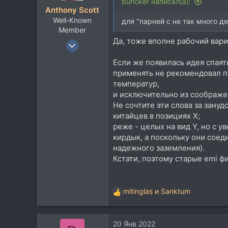
47
и
buncker написал(а):
Anthony Scott
и
МО
Well-Known
:
для "парней с не так много д
Member
Да, тоже вполне рабочий вари
15 Фев 2016
3.007
Если же появилась идея спаят
3.888
применять не рекомендовал п
113
температур,
и исключительно из соображен
47
Не сочтите эти слова за зану
Bryansk
китайцев в позициях X;
www.babkinyvnuki.ru
реже - целых на вид Y, но с 
кирдык, а поскольку они соед
надежного заземления).
Кстати, поэтому старые emi 
mitinglas
и
Sanktum
Р
е
а
20 Янв 2022
к