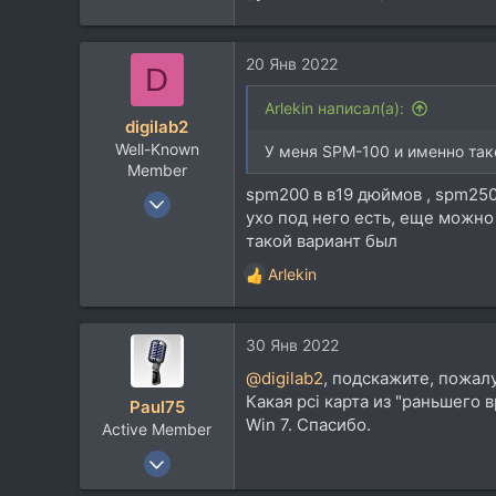
6.481
113
70
20 Янв 2022
D
Москва
Arlekin написал(а):
www.skbprost.ru
digilab2
Well-Known
У меня SPM-100 и именно тако
Member
spm200 в в19 дюймов , spm250
19 Июн 2012
ухо под него есть, еще можно
12.343
такой вариант был
6.481
Arlekin
113
Р
е
70
а
Москва
30 Янв 2022
к
ц
www.skbprost.ru
@digilab2
, подскажите, пожал
и
Какая pci карта из "раньшего в
Paul75
и
Win 7. Спасибо.
Active Member
:
20 Апр 2009
156