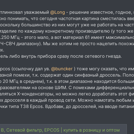
 отлинковал уважаемый
@Long
- решение известное, годное,
жно понимать, что сегодня частотная картина сместилась вв
оскольку большинство из них могут уже не работать на част
изделие по каждому конкретному производителю (у того же F
50 МГц - этого мало, а вот материал 61 имеет максимально
Ч-СВЧ диапазону). Мы же хотим не просто нацепить похожи
х.
бель либо внутрь прибора сразу после сетевого гнезда.
cos (ссылочку дал ув.
@buncker
) тоже могу сказать, что 
зной помехи, т.к. содержат один синфазный дроссель. Поло
до 20 МГц в среднем), т.к. в этом диапазоне находится бол
бразователями на основе ШИМ. С помехами дифференциально
ляться X-конденсаторы, но можно легко доработать этот ф
х дросселя в каждый провод сети. Можно намотать любым
чки типа T38 Epcos. Вдобавк, до дросселей, на вводе питан
0 В, Сетевой фильтр, EPCOS | купить в розницу и оптом