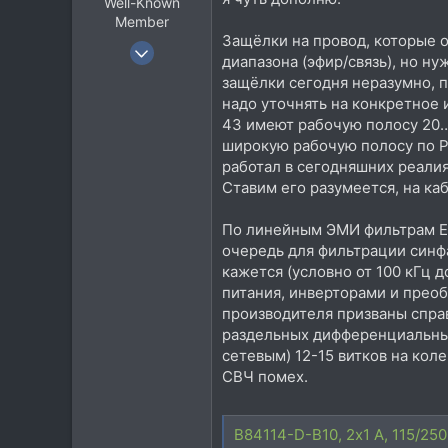
Well-Known
Member
Защёлки на провод, которые
15 Фев 2016
диапазона (эфир/связь), но ну
3.007
защёлки сегодня неразумно, п
3.888
надо уточнять на конкретное 
43 имеют рабочую полосу 20…2
113
широкую рабочую полосу по Р
47
работал в сегодняшних реалия
Bryansk
Ставим его разумеется, на ка
www.babkinyvnuki.ru
По линейным ЭМИ фильтрам Ep
очередь для фильтрации синфа
кажется (условно от 100 кГц 
питания, инверторами и прео
производителя призваны справ
раздельных дифференциальны
сетевым) 12-15 витков на коле
СВЧ помех.
B84114-D-B10, 2х1 A, 115/25