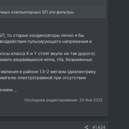
личных компьютерных БП эти фильтры.
БП, то старые конденсаторы лично я бы
 воздействия пульсирующего напряжения и
сы класса X и Y стоят вкупе не так дорого).
емало взорвавшихся wima, rifa, безымянных
тивления в районе 1.5-2 мегаом (диэлектрику
зователю электротравмой при отсутствии
нением …
Последнее редактирование:
20 Янв 2022
#1.624