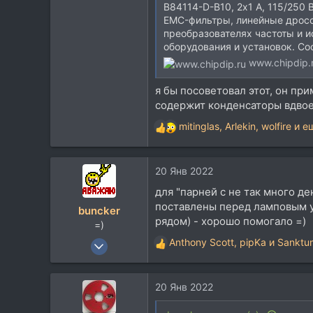
B84114-D-B10, 2х1 A, 115/25
EMC-фильтры, линейные дросс
преобразователях частоты и и
оборудования и установок. Со
www.chipdip.
я бы посоветовал этот, он пр
содержит конденсаторы вдвое
mitinglas
,
Arlekin
,
wolfire
и ещ
Р
е
а
20 Янв 2022
к
ц
для "парней с не так много д
и
поставлены перед ламповым у
buncker
и
рядом) - хорошо помогало =)
=)
:
26 Ноя 2002
Anthony Scott
,
pipKa
и
Sanktu
Р
10.354
е
а
4.821
20 Янв 2022
к
113
ц