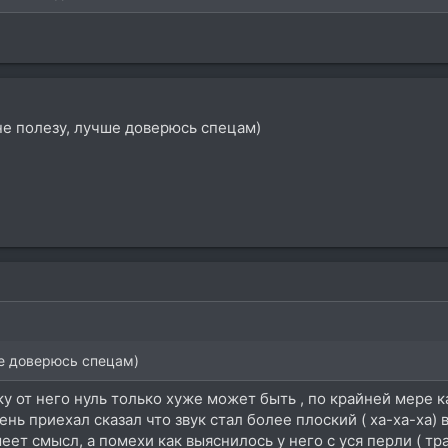
м не полезу, лучше доверюсь спецам)
чше доверюсь спецам)
ку от него нуль только хуже может быть , по крайней мере 
нь приехал сказал что звук стал более плоский ( ха-ха-ха) в
имеет смысл, а помехи как выяснилось у него с уся перли ( т