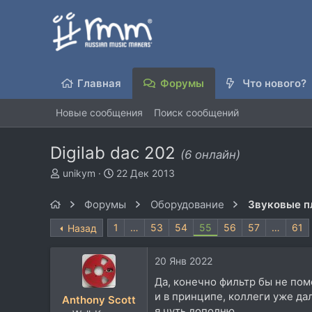
Главная
Форумы
Что нового?
Новые сообщения
Поиск сообщений
Digilab dac 202
(6 онлайн)
А
Д
unikym
22 Дек 2013
в
а
т
т
Форумы
Оборудование
Звуковые п
о
а
р
н
1
…
53
54
55
56
57
…
61
Назад
т
а
е
ч
20 Янв 2022
м
а
ы
л
Да, конечно фильтр бы не пом
а
и в принципе, коллеги уже д
Anthony Scott
я чуть дополню.