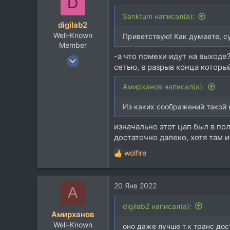
D
ц
и
Sanktum написал(а):
digilab2
и
Well-Known
:
Приветствую! Как думаете, су
Member
-а что помехи идут на выходе
19 Июн 2012
сетью, в разрыв конца которы
12.343
6.481
Aмирханов написал(а):
113
Из каких соображений такой 
70
Москва
изначально этот цап был в пол
достаточно далеко, хотя там 
www.skbprost.ru
wolfire
Р
е
а
20 Янв 2022
к
A
ц
и
digilab2 написал(а):
Aмирханов
и
Well-Known
:
оно даже лучше т.к транс дос