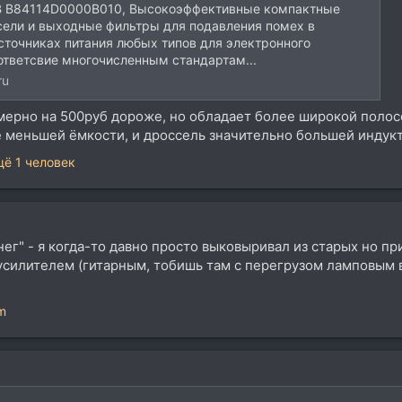
0 В B84114D0000B010, Высокоэффективные компактные
ели и выходные фильтры для подавления помех в
сточниках питания любых типов для электронного
ответсвие многочисленным стандартам...
ru
имерно на 500руб дороже, но обладает более широкой полос
 меньшей ёмкости, и дроссель значительно большей индукт
ё 1 человек
енег" - я когда-то давно просто выковыривал из старых но 
силителем (гитарным, тобишь там с перегрузом ламповым в
m