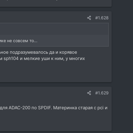
#1.628
ке не совсем то...
ьное подразумевалось да и корявое
 sph104 и мелкие уши к ним, у многих
#1.629
т для ADAC-200 по SPDIF. Материнка старая с pci и