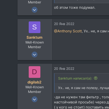
Member
об этом тоже подумал.
7 Июл 2019
2.705
781
20 Янв 2022
S
113
@Anthony Scott
, Ух.. не, я са
45
Sanktum
Well-Known
Member
11 Июн 2014
2.061
1.369
20 Янв 2022
D
113
Самара
Sanktum написал(а):
digilab2
Well-Known
Ух.. не, я сам не полезу, лу
Member
-да не нужен там фильтр , тол
19 Июн 2012
настойчивой просьбе) через де
12.343
( у кого не стоит) поставить 