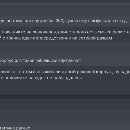
дя по тому, что внутри dac 202, нужен ему emi фильтр на вход
? пока никто не жаловался, единственно есть смысл резисто
й с транса идет непосредственно на сетевой разьем
корпус для такой небольшой внутрянки?
овинке , потом все захотели целый рэковый корпус , ну надо
и в половинке наводок не наблюдалось
таточно далеко