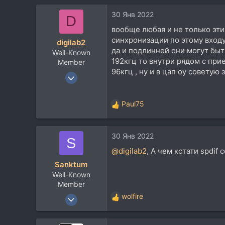
51
30 Янв 2022
D
28
вообще любая и не только эти
Москва и область
синхронизации по этому входу
digilab2
да и подлинней они могут быт
Well-Known
192кгц то внутри рядом с при
Member
96кгц , ну и в цап оу советую
19 Июн 2012
12.343
6.481
Paul75
Р
113
е
70
а
30 Янв 2022
к
S
Москва
ц
@digilab2
, А чем кстати spdif
www.skbprost.ru
и
Sanktum
и
Well-Known
:
Member
11 Июн 2014
wolfire
Р
2.061
е
а
1.369