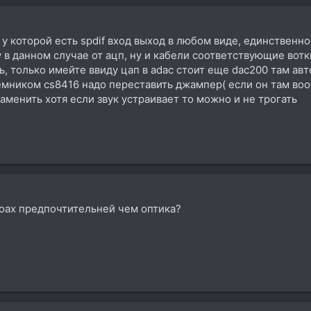
 у которой есть spdif вход выход в любом виде, единственн
 в данном случае от ацп, ну и кабели соответствующие вотк
ь, только имейте ввиду цап в аdac стоит еще dac200 там авт
емником сs8416 надо переставить джампер( если он там воо
 заменить хотя если звук устраивает то можно и не трогать
 coax предпочтительней чем оптика?