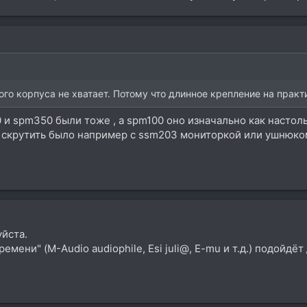
го корпуса не хватает. Потому что длинное крепление на практи
 и spm350 были тоже , а spm100 оно изначально как настол
 скрутить было например с ssm203 мониторкой или ушнюком
уйста.
ремени" (M-Audio audiophile, Esi juli@, E-mu и т.д.) подойдё