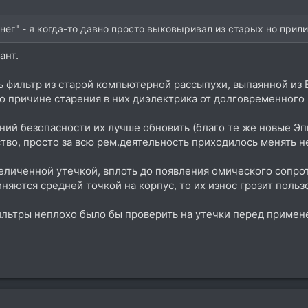
енег" - я когда-то давно просто выковыривал из старых но при
ант.
ь фильтр из старой компьютерной рассыпухи, выпаянной из 
о причине старения в них диэлектрика от долговременного
ий безопасности их лучше обновить (благо те же новые Эпко
дство, просто за всю рем.деятельность приходилось менять н
увеличенной утечкой, вплоть до появления омического сопро
иняются средней точкой на корпус, то их износ грозит поль
фильтры неплохо было бы проверить на утечки перед приме