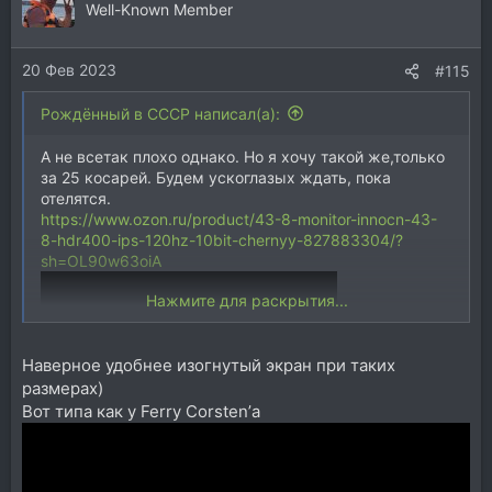
ц
Well-Known Member
и
и
20 Фев 2023
:
#115
Рождённый в СССР написал(а):
А не всетак плохо однако. Но я хочу такой же,только
за 25 косарей. Будем ускоглазых ждать, пока
отелятся.
https://www.ozon.ru/product/43-8-monitor-innocn-43-
8-hdr400-ips-120hz-10bit-chernyy-827883304/?
sh=OL90w63oiA
Нажмите для раскрытия...
Наверное удобнее изогнутый экран при таких
размерах)
Вот типа как у Ferry Corsten’а