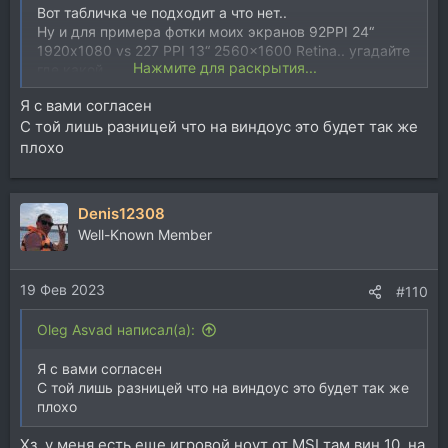
Вот табличка че подходит а что нет..
Ну и для примера фотки моих экранов 92PPI 24“
1920х1080 vs 227 PPI 13“ 2560×1600 Retina.. угадайте
Нажмите для раскрытия...
где какой…
Я с вами согласен
С той лишь разницей что на виндоус это будет так же
плохо
Denis12308
Well-Known Member
19 Фев 2023
#110
Oleg Asvad написал(а):
Я с вами согласен
С той лишь разницей что на виндоус это будет так же
плохо
Хз, у меня есть еще игровой ноут от MSI там вин 10, на