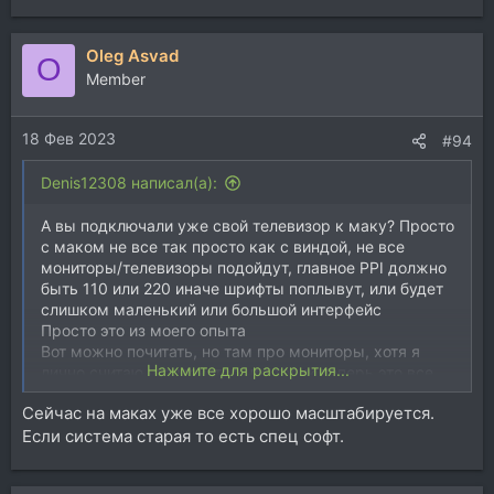
е
а
Oleg Asvad
к
O
ц
Member
и
и
18 Фев 2023
:
#94
Denis12308 написал(а):
А вы подключали уже свой телевизор к маку? Просто
с маком не все так просто как с виндой, не все
мониторы/телевизоры подойдут, главное PPI должно
быть 110 или 220 иначе шрифты поплывут, или будет
слишком маленький или большой интерфейс
Просто это из моего опыта
Вот можно почитать, но там про мониторы, хотя я
Нажмите для раскрытия...
лично считаю что монитор что телик теперь это все
одинаково (про матрицу имею ввиду)
Сейчас на маках уже все хорошо масштабируется.
Как выбрать внешний монитор для MacBook и не пожалеть о покупке
Если система старая то есть спец софт.
Расскажу, почему изображение на
внешнем мониторе MacBook бываем