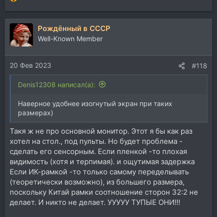
Р
е
а
Рождённый в СССР
к
ц
Well-Known Member
и
и
20 Фев 2023
:
#118
Denis12308 написал(а):
Наверное удобнее изогнутый экран при таких
размерах)
Такя ж не про основной монитор. Этот я бы как раз
хотел на стол., под пульты. Но будет проблема -
сделать его сенсорным. Если пленкой -то плохая
видимость (хотя и терпимая). и ощутимая задержка
Если ИК-рамкой -то только самому переделывать
(теоретически возможно), из большего размера,
поскольку Китай рамки соотношение сторон 32:2 не
делает. И никто не делает. УУУУУ ТУПЫЕ ОНИ!!!