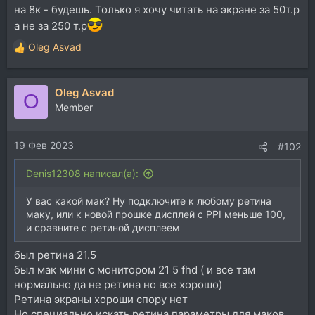
на 8к - будешь. Только я хочу читать на экране за 50т.р
а не за 250 т.р
Oleg Asvad
Р
е
а
Oleg Asvad
к
O
ц
Member
и
и
19 Фев 2023
:
#102
Denis12308 написал(а):
У вас какой мак? Ну подключите к любому ретина
маку, или к новой прошке дисплей с PPI меньше 100,
и сравните с ретиной дисплеем
был ретина 21.5
был мак мини с монитором 21 5 fhd ( и все там
нормально да не ретина но все хорошо)
Ретина экраны хороши спору нет
Но специально искать ретина параметры для маков