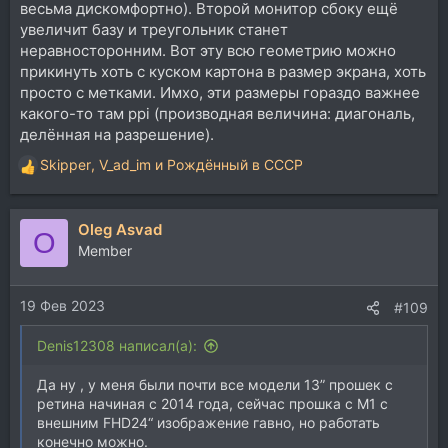
весьма дискомфортно). Второй монитор сбоку ещё
увеличит базу и треугольник станет
неравносторонним. Вот эту всю геометрию можно
прикинуть хоть с куском картона в размер экрана, хоть
просто с метками. Имхо, эти размеры гораздо важнее
какого-то там ppi (производная величина: диагональ,
делённая на разрешение).
Skipper
,
V_ad_im
и
Рождённый в СССР
Р
е
а
Oleg Asvad
к
O
ц
Member
и
и
19 Фев 2023
:
#109
Denis12308 написал(а):
Да ну , у меня были почти все модели 13” прошек с
ретина начиная с 2014 года, сейчас прошка с М1 с
внешним FHD24“ изображение гавно, но работать
конечно можно.