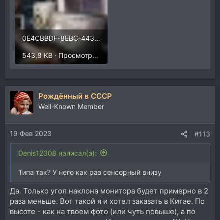
0E4CBBDF-8EBC-4439-8F99-ABB99C013001.jpeg
543,8 KB · Просмотры: 329
Рождённый в СССР
Well-Known Member
19 Фев 2023
#113
Denis12308 написал(а):
Типа так? У него как раз сенсорный внизу
Да. Только угол наклона монитора будет примерно в 2
раза меньше. Вот такой я и хотел заказать в Китае. По
высоте - как на твоем фото (или чуть повыше), а по