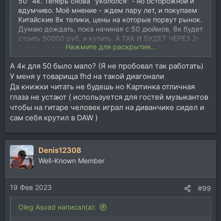
50" 4к. Теперь снова "укололся" - но осторожнои и
вдумчиво. Моё мнение - ждем пару лет, и покупаем
Китайские 8к телики, цены на которые порвут рынок.
Думаю дождать, пока начиная с 50 дюймов, 8к будет
стоить 50000 руб, и купить. А ТАК И БУДЕТ ЧЕРЕЗ 2-
Нажмите для раскрытия...
3 года. И качество там будет отменное. Хотя тем, кто
сидит от монитора не ближе чем 2 метра, можно и
А 4к для 50 было мало? (Я не пробовал так работать)
сейчас брать 4к. Его из китая можно 3а 16000 рублей
У меня у товарища fhd на такой диагонали
вытянуть, с учетом доставки. Но 4к и 8к это небо и
земля.
Да книжки читать не будешь но Картинка отличная
глаза не устают ( используется для гостей музыкантов
чтобы на гитаре человек играл на диванчике сидел и
сам себя крутил в DAW )
Denis12308
Well-Known Member
19 Фев 2023
#99
Oleg Asvad написал(а):