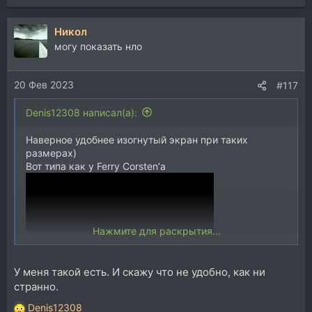
е
а
Никол
к
ц
могу показать нло
и
и
20 Фев 2023
:
#117
Denis12308 написал(а):
Наверное удобнее изогнутый экран при таких
размерах)
Вот типа как у Ferry Corsten’а
Нажмите для раскрытия...
У меня такой есть. И скажу что не удобно, как ни
странно.
Denis12308