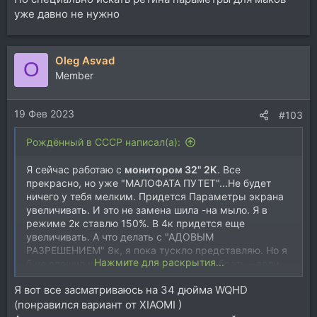
уже давно не нужно
Oleg Asvad
O
Member
19 Фев 2023
#103
Рождённый в СССР написал(а):
Я сейчас работаю с
монитором 32" 2К
. Все
прекрасно, но уже "МАЛОФАТА ПУТЕТ"...Не будет
ничего у тебя мелким. Придется Параметры экрана
увеличивать. И это не замена шила -на мыло. Я в
режиме 2к ставлю 150%. В 4к придется еще
увеличивать. А что делать с "АДОВЫМ
РАЗРЕШЕНИЕМ" 8к, я пока тускло представляю. Но я
Нажмите для раскрытия...
б не спешил на твоем месте. 8к нужно брать - если
телевизор. Хотя хозяин барин.
Я вот все засматриваюсь на 34 дюйма WQHD
(понравился вариант от XIAOMI )