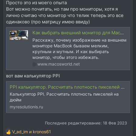
Просто это из моего опыта
Вот можно почитать, но там про мониторы, хотя я
лично считаю что монитор что телик теперь это все
одинаково (про матрицу имею ввиду)
Как выбрать внешний монитор для MacBook и не пожалеть о покупке
Расскажу, почему изображение на внешнем
мониторе MacBook бываем мелким,
крупным и мутным. И как выбирать
монитор, чтобы этого избежать.
www.macosworld.net
вот вам калькулятор PPI
PPI калькулятор. Рассчитать плотность пикселей на дюйм
Калькулятор PPI. Рассчитать плотность пикселей на
дюйм
myresolutionis.ru
Последнее редактирование:
18 Фев 2023
V_ad_im
и
kronos61
Р