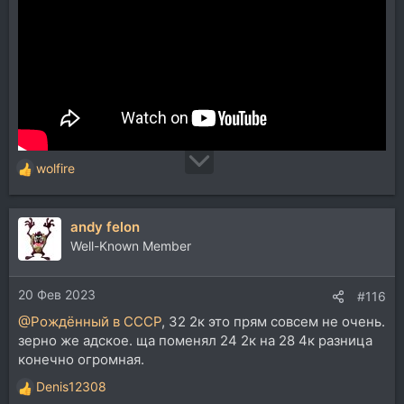
wolfire
Р
е
а
andy felon
к
ц
Well-Known Member
и
и
20 Фев 2023
:
#116
@Рождённый в СССР
, 32 2к это прям совсем не очень.
зерно же адское. ща поменял 24 2к на 28 4к разница
конечно огромная.
Denis12308
Р