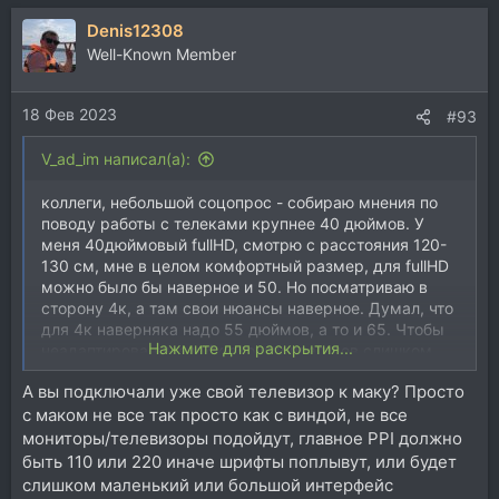
Denis12308
Well-Known Member
18 Фев 2023
#93
V_ad_im написал(а):
коллеги, небольшой соцопрос - собираю мнения по
поводу работы с телеками крупнее 40 дюймов. У
меня 40дюймовый fullHD, смотрю с расстояния 120-
130 см, мне в целом комфортный размер, для fullHD
можно было бы наверное и 50. Но посматриваю в
сторону 4к, а там свои нюансы наверное. Думал, что
для 4к наверняка надо 55 дюймов, а то и 65. Чтобы
Нажмите для раскрытия...
неадаптированные к 4к окошки плагинов слишком
мелкими не оказались. Однако один негативный
А вы подключали уже свой телевизор к маку? Просто
отзыв по поводу 49 дюймов уже есть - слишком
с маком не все так просто как с виндой, не все
широко глазам (но с расстояния 100–110 см). Итак,
какова средняя диагональ телека по больнице?)
мониторы/телевизоры подойдут, главное PPI должно
быть 110 или 220 иначе шрифты поплывут, или будет
слишком маленький или большой интерфейс