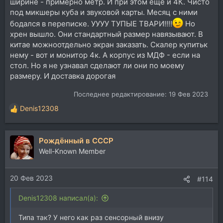
ширине - примерно метр. И при этом еще и 4К. Чисто
под микшеры куба и звуковой карты. Месяц с ними
бодался в переписке. УУУУ ТУПЫЕ ТВАРИ!!!!
Но
хрен вышло. Они стандартный размер навязывают. В
китае можноотдельно экран заказать. Скалер купитьк
нему - вот и монитор 4к. А корпус из МДФ - если на
стол. Но я не узнавал сделают ли они по моему
размеру. И доставка дорогая
Последнее редактирование:
19 Фев 2023
Denis12308
Р
е
а
Рождённый в СССР
к
ц
Well-Known Member
и
и
20 Фев 2023
:
#114
Denis12308 написал(а):
Типа так? У него как раз сенсорный внизу