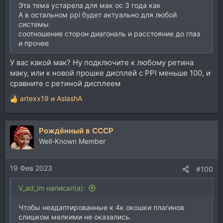
Эта тема устарела для мак ос 3 года как
А в остальном ppi будет актуально для любой
системы
соотношение сторон диагональ и расстояние до глаз
и прочее
У вас какой мак? Ну подключите к любому ретина
маку, или к новой прошке дисплей с PPI меньше 100, и
сравните с ретиной дисплеем
artexx19
и
AslashA
Р
е
а
Рождённый в СССР
к
ц
Well-Known Member
и
и
19 Фев 2023
:
#100
V_ad_im написал(а):
Чтобы неадаптированные к 4к окошки плагинов
слишком мелкими не оказались.