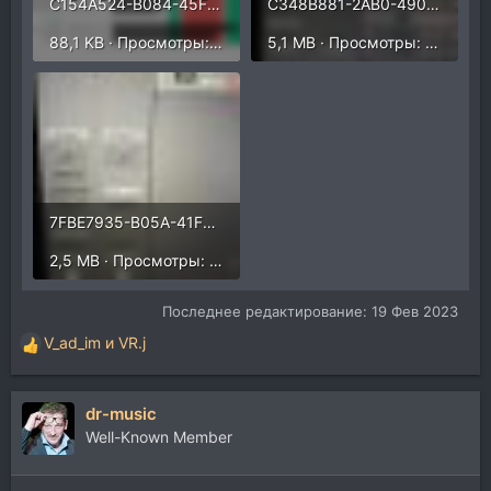
C154A524-B084-45F4-9F5E-61E1617D52C3.png
C348B881-2AB0-490A-BF9E-23D8A0D89A1D.jpeg
88,1 KB · Просмотры: 288
5,1 MB · Просмотры: 304
7FBE7935-B05A-41FC-9F5E-725F99D1622F.jpeg
2,5 MB · Просмотры: 292
Последнее редактирование:
19 Фев 2023
V_ad_im
и
VR.j
Р
е
а
dr-music
к
ц
Well-Known Member
и
и