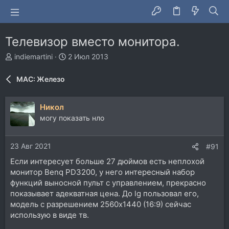
Телевизор вместо монитора.
А
Д
indiemartini
2 Июл 2013
в
а
т
т
MAC: Железо
о
а
р
н
т
а
Никол
е
ч
могу показать нло
м
а
ы
л
а
23 Авг 2021
#91
Если интересует больше 27 дюймов есть неплохой
монитор Benq PD3200, у него интересный набор
функций выносной пульт с управлением, прекрасно
показывает адекватная цена. До lg пользовал его,
модель с разрешением 2560x1440 (16:9) сейчас
использую в виде тв.