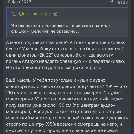
19 Фев 2023
:
#108
V_ad_im написал(а):
Чтобы неадаптированные к 4к окошки плагинов
слишком мелкими не оказались.
А много их, таких плагинов? А года через три сколько
будет? У меня сбоку от основного и ближе стоит ещё
один монитор (2k 22" сенсорный), я туда всю эту
погань старую неадаптированную к 4k перетаскиваю.
Но это приходится делать всё реже и реже.
Ещё мысль. У тебя треугольник «уши с аудио-
мониторами» с какой стороной получается? 49" — это
110 см по горизонтали, только что замерил. С аудио-
мониторами 8", поставленными вплотную к 4k-видео
получается уже около 150 см (по центрам аудио-
мониторов). Если для каких-то целей нужен второй
маленький монитор, то основной всяко лучше держать
строго по центру (95% времени смотришь на него, и
смотреть чуть в сторону почти всё рабочее время