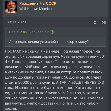
мелким, крупным и мутным. И как
Рождённый в СССР
выбирать монитор, чтобы этого
Well-Known Member
избежать.
www.macosworld.net
18 Фев 2023
#95
вот вам калькулятор PPI
Denis12308 написал(а):
PPI калькулятор. Рассчитать плотность пикселей на дюйм
Калькулятор PPI. Рассчитать плотность пикселей
А вы подключали уже свой телевизор к маку?
на дюйм
myresolutionis.ru
Про МАК не скажу, я на винде. Год назад "подсел на
эту иглу", - вовремя спрыгнул. Чуть не купил телик 50"
4к. Теперь снова "укололся" - но осторожнои и
вдумчиво. Моё мнение - ждем пару лет, и покупаем
Китайские 8к телики, цены на которые порвут рынок.
Думаю дождать, пока начиная с 50 дюймов, 8к будет
стоить 50000 руб, и купить. А ТАК И БУДЕТ ЧЕРЕЗ 2-3
года. И качество там будет отменное. Хотя тем, кто
сидит от монитора не ближе чем 2 метра, можно и
сейчас брать 4к. Его из китая можно 3а 16000 рублей
вытянуть, с учетом доставки. Но 4к и 8к это небо и
земля.