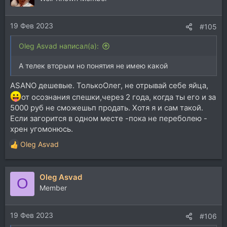
19 Фев 2023
#105
Oleg Asvad написал(а):
А телек вторым но понятия не имею какой
ASANO дешевые. ТолькоОлег, не отрывай себе яйца,
от осознания спешки,через 2 года, когда ты его и за
5000 руб не сможешьп продать. Хотя я и сам такой.
Если загорится в одном месте -пока не переболею -
хрен угомонюсь.
Oleg Asvad
Р
е
а
Oleg Asvad
к
O
ц
Member
и
и
19 Фев 2023
:
#106