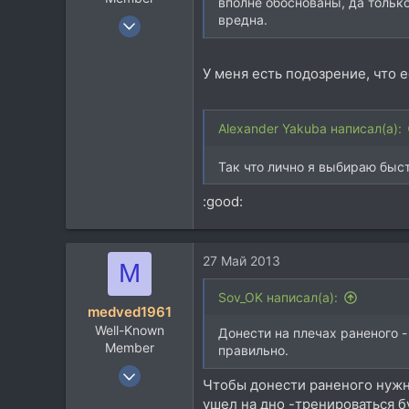
вполне обоснованы, да только
3 Янв 2005
вредна.
693
391
У меня есть подозрение, что 
63
46
Alexander Yakuba написал(а):
Миколаїв
soundcloud.com
Так что лично я выбираю бы
:good:
27 Май 2013
M
Sov_OK написал(а):
medved1961
Well-Known
Донести на плечах раненого 
Member
правильно.
24 Сен 2005
Чтобы донести раненого нужн
2.949
ушел на дно -тренироваться 