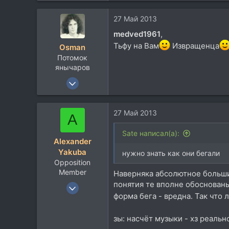
27 Май 2013
medved1961
,
Тьфу на Вам
Извращенца
Osman
Потомок
янычаров
17 Авг 2004
5.229
2.667
27 Май 2013
A
113
68
Sate написал(а):
Alexander
Перекати поле
Yakuba
нужно знать как они бегали
Opposition
Member
Наверняка абсолютное большин
понятия те вполне обоснованы,
31 Мар 2008
форма бега - вредна. Так что
8.993
5.526
зы: насчёт музыки - хз реаль
113