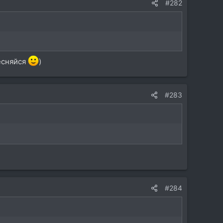
#282
тесняйся
)
#283
#284