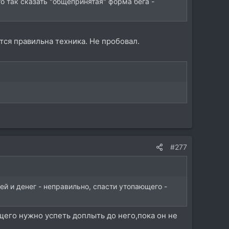
то так сказать "общепринятая" форма бега -
тся правильна техника. Не пробовал.
#277
й и денег - неправильно, спасти утопающего -
его нужно успеть доплыть до него,пока он не