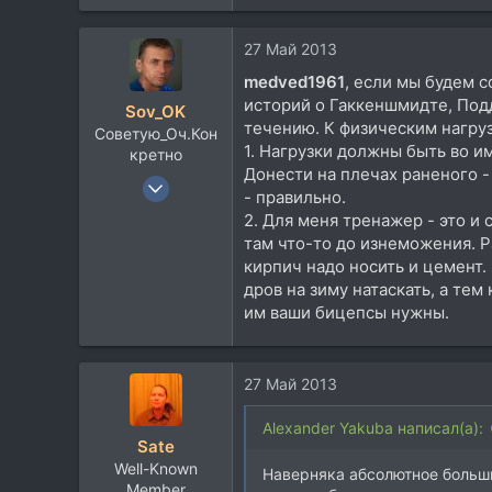
Пенза
vk.com
27 Май 2013
medved1961
, если мы будем 
историй о Гаккеншмидте, Подд
Sov_OK
течению. К физическим нагру
Советую_Оч.Кон
1. Нагрузки должны быть во и
кретно
Донести на плечах раненого -
4 Янв 2007
- правильно.
2.477
2. Для меня тренажер - это и 
1.229
там что-то до изнеможения. Р
кирпич надо носить и цемент.
113
дров на зиму натаскать, а те
59
им ваши бицепсы нужны.
Миргород
music-union.livejournal.com
27 Май 2013
Alexander Yakuba написал(а):
Sate
Well-Known
Наверняка абсолютное больши
Member