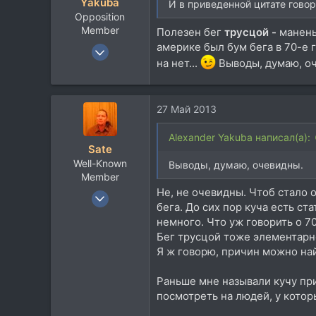
Yakuba
И в приведенной цитате говори
Opposition
Member
Полезен бег
трусцой -
манень
америке был бум бега в 70-е 
31 Мар 2008
на нет...
Выводы, думаю, о
8.993
5.526
113
27 Май 2013
Пенза
Alexander Yakuba написал(а):
vk.com
Sate
Well-Known
Выводы, думаю, очевидны.
Member
Не, не очевидны. Чтоб стало о
3 Янв 2005
бега. До сих пор куча есть ст
693
немного. Что уж говорить о 7
391
Бег трусцой тоже элементарно
63
Я ж говорю, причин можно най
46
Раньше мне называли кучу при
Миколаїв
посмотреть на людей, у котор
soundcloud.com