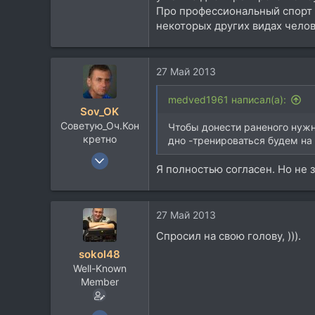
1.534
Про профессиональный спорт с
113
некоторых других видах челов
64
Москва
27 Май 2013
medved1961 написал(а):
Sov_OK
Советую_Оч.Кон
Чтобы донести раненого нужн
кретно
дно -тренироваться будем на
4 Янв 2007
Я полностью согласен. Но не 
2.477
1.229
113
27 Май 2013
59
Спросил на свою голову, ))).
Миргород
sokol48
music-union.livejournal.com
Well-Known
Member
18 Ноя 2011