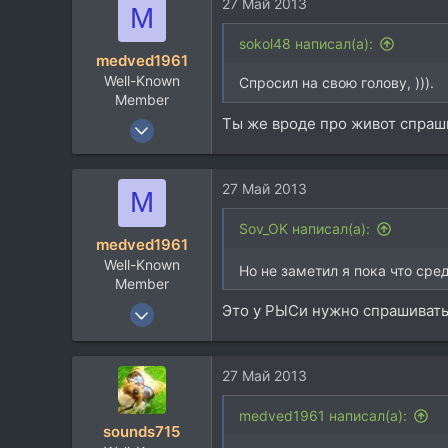
27 Май 2013
M
sokol48 написал(а):
medved1961
Well-Known
Спросил на свою голову, ))).
Member
Ты же вроде про живот спраш
24 Сен 2005
2.949
1.534
27 Май 2013
M
113
64
Sov_OK написал(а):
medved1961
Москва
Well-Known
Но не заметил я пока что ср
Member
24 Сен 2005
Это у РЫСи нужно спрашивать
2.949
1.534
27 Май 2013
113
64
medved1961 написал(а):
sounds715
Москва