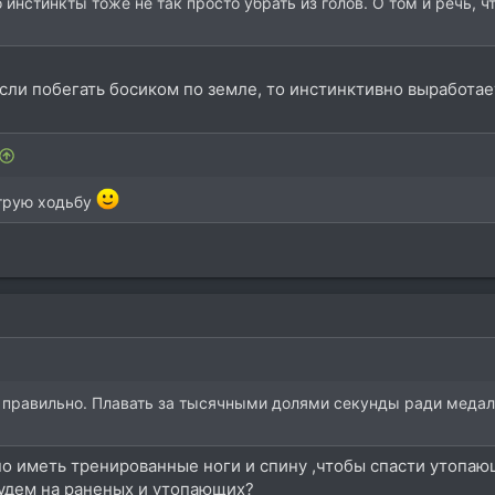
 инстинкты тоже не так просто убрать из голов. О том и речь, ч
если побегать босиком по земле, то инстинктивно выработае
струю ходьбу
- правильно. Плавать за тысячными долями секунды ради медале
о иметь тренированные ноги и спину ,чтобы спасти утопающ
будем на раненых и утопающих?