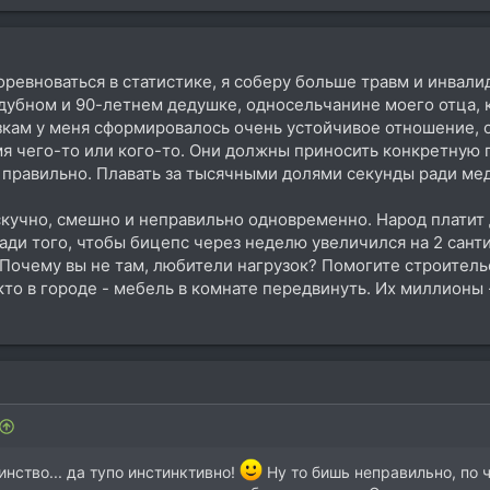
соревноваться в статистике, я соберу больше травм и инвал
убном и 90-летнем дедушке, односельчанине моего отца, к
зкам у меня сформировалось очень устойчивое отношение,
мя чего-то или кого-то. Они должны приносить конкретную 
 правильно. Плавать за тысячными долями секунды ради ме
скучно, смешно и неправильно одновременно. Народ платит д
ади того, чтобы бицепс через неделю увеличился на 2 санти
 Почему вы не там, любители нагрузок? Помогите строитель
м кто в городе - мебель в комнате передвинуть. Их миллион
нство... да тупо инстинктивно!
Ну то бишь неправильно, по ч