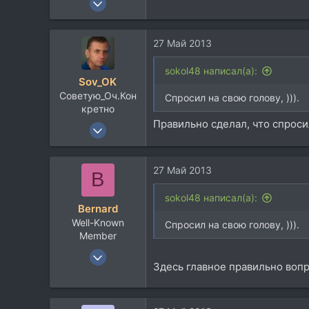
613
331
27 Май 2013
63
50
sokol48 написал(а):
Sov_OK
Липецк
Советую_Оч.Кон
Спросил на свою голову, ))).
vk.com
кретно
Правильно сделал, что спроси
4 Янв 2007
2.477
1.229
27 Май 2013
B
113
59
sokol48 написал(а):
Bernard
Миргород
Well-Known
Спросил на свою голову, ))).
music-union.livejournal.com
Member
12 Июл 2008
Здесь главное правильно вопр
3.167
4.096
113