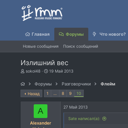
Главная
Форумы
Что нового?
Новые сообщения
Поиск сообщений
Излишний вес
А
Д
sokol48
19 Май 2013
в
а
т
т
Форумы
Разговорчики
Флейм
о
а
р
н
1
…
8
9
10
Назад
т
а
е
ч
27 Май 2013
м
а
A
ы
л
Sate написал(а):
а
Alexander