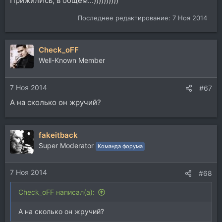
ПрижилИсь, в общем...))))))))))
Последнее редактирование:
7 Ноя 2014
Check_oFF
Well-Known Member
7 Ноя 2014
#67
А на сколько он жручий?
fakeitback
Super Moderator
Команда форума
7 Ноя 2014
#68
Check_oFF написал(а):
А на сколько он жручий?