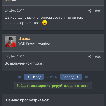
и
и
27 Дек 2014
:
#89
Цыхра
, да, в выключенном состоянии он как
эквалайзер работает
Цыхра
Well-Known Member
27 Дек 2014
#90
Во включенном тоже )
First
Last
Назад
3 из 4
Вперёд
Войдите или зарегистрируйтесь для ответа.
Сейчас просматривают