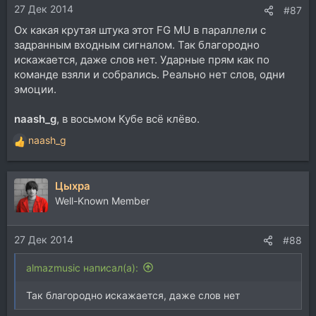
27 Дек 2014
#87
Ох какая крутая штука этот FG MU в параллели с
задранным входным сигналом. Так благородно
искажается, даже слов нет. Ударные прям как по
команде взяли и собрались. Реально нет слов, одни
эмоции.
naash_g
, в восьмом Кубе всё клёво.
naash_g
Р
е
а
Цыхра
к
ц
Well-Known Member
и
и
27 Дек 2014
:
#88
almazmusic написал(а):
Так благородно искажается, даже слов нет