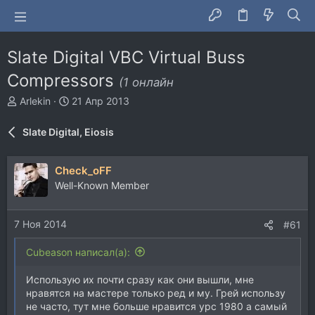
Slate Digital VBC Virtual Buss
Compressors
(1 онлайн
А
Д
Arlekin
21 Апр 2013
в
а
т
т
Slate Digital, Eiosis
о
а
р
н
т
а
Check_oFF
е
ч
Well-Known Member
м
а
ы
л
а
7 Ноя 2014
#61
Cubeason написал(а):
Использую их почти сразу как они вышли, мне
нравятся на мастере только ред и му. Грей использу
не часто, тут мне больше нравится урс 1980 а самый