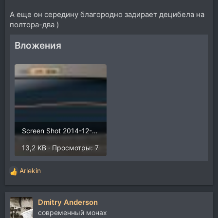
А еще он середину благородно задирает децибела на
полтора-два )
Вложения
Screen Shot 2014-12-27 at 5.57.24 PM.jpg
13,2 KB · Просмотры: 7
Arlekin
Р
е
а
Dmitry Anderson
к
ц
современный монах