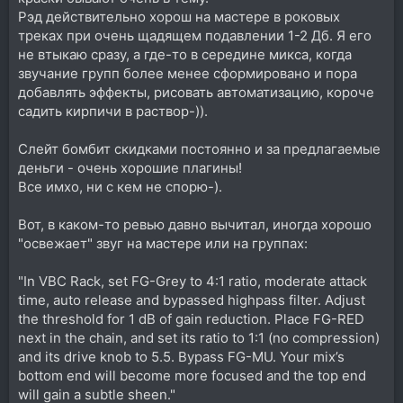
Рэд действительно хорош на мастере в роковых
треках при очень щадящем подавлении 1-2 Дб. Я его
не втыкаю сразу, а где-то в середине микса, когда
звучание групп более менее сформировано и пора
добавлять эффекты, рисовать автоматизацию, короче
садить кирпичи в раствор-)).
Слейт бомбит скидками постоянно и за предлагаемые
деньги - очень хорошие плагины!
Все имхо, ни с кем не спорю-).
Вот, в каком-то ревью давно вычитал, иногда хорошо
"освежает" звуг на мастере или на группах:
"In VBC Rack, set FG-Grey to 4:1 ratio, moderate attack
time, auto release and bypassed highpass filter. Adjust
the threshold for 1 dB of gain reduction. Place FG-RED
next in the chain, and set its ratio to 1:1 (no compression)
and its drive knob to 5.5. Bypass FG-MU. Your mix’s
bottom end will become more focused and the top end
will gain a subtle sheen."