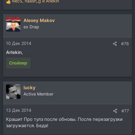
RecS
,
naash_g
и
Arlekin
Р
е
а
Alexey Makov
к
ц
ex Drap
и
и
10 Дек 2014
:
#76
Arlekin
,
Спойлер
lucky
Active Member
13 Дек 2014
#77
Крашит Про тулз после обновы. После перезагрузки
загружается. Беда!