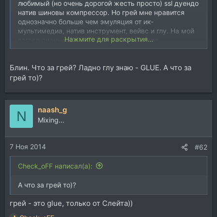
любимый (но очень дорогой жесть просто) ssl дуендо
натив шиновы компрессор. Но грей мне нравится
однозначно больше чем эмуляция от ик-
мультимедиа, натив инструмент, вейвс и глу. На мой
Нажмите для раскрытия...
взгляд очень хорошие компрессоры если
настраивать их и использовать так же как
настраивали и использовали их железные прототипы.
Блин. Что за грей? Ладно глу знаю - GLUE. А что за
грей то)?
naash_g
N
Mixing...
7 Ноя 2014
#62
Check_oFF написал(а):
А что за грей то)?
грей - это glue, только от Слейта))