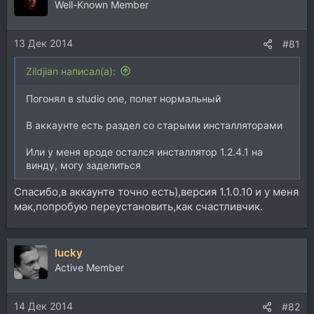
ц
Well-Known Member
и
и
13 Дек 2014
:
#81
Zildjian написал(а):
Погонял в studio one, полет нормальный
В аккаунте есть раздел со старыми инсталляторами
Или у меня вроде остался инсталлятор 1.2.4.1 на
винду, могу заделиться
Спасибо,в аккаунте точно есть),версия 1.1.0.10 и у меня
мак,попробую переустановить,как счастливчик.
lucky
Active Member
14 Дек 2014
#82