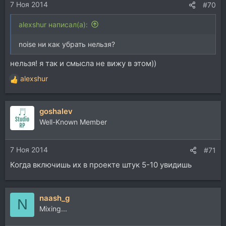
7 Ноя 2014
#70
alexshur написал(а):
noise ни как убрать нельзя?
нельзя! я так и смысла не вижу в этом))
alexshur
Р
е
а
goshalev
к
ц
Well-Known Member
и
и
7 Ноя 2014
:
#71
Когда включишь их в проекте штук 5-10 увидишь
naash_g
N
Mixing...