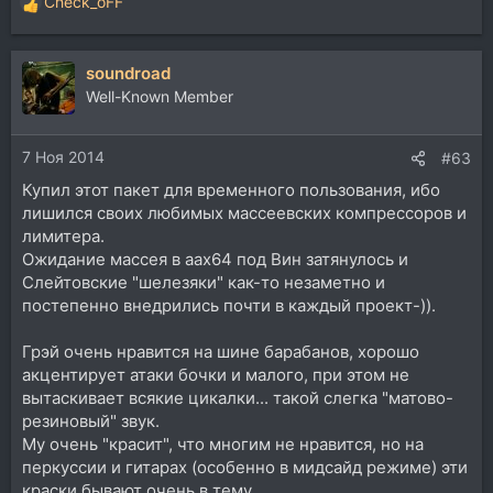
Check_oFF
Р
е
а
soundroad
к
ц
Well-Known Member
и
и
7 Ноя 2014
:
#63
Купил этот пакет для временного пользования, ибо
лишился своих любимых массеевских компрессоров и
лимитера.
Ожидание массея в аах64 под Вин затянулось и
Слейтовские "шелезяки" как-то незаметно и
постепенно внедрились почти в каждый проект-)).
Грэй очень нравится на шине барабанов, хорошо
акцентирует атаки бочки и малого, при этом не
вытаскивает всякие цикалки... такой слегка "матово-
резиновый" звук.
Му очень "красит", что многим не нравится, но на
перкуссии и гитарах (особенно в мидсайд режиме) эти
краски бывают очень в тему.