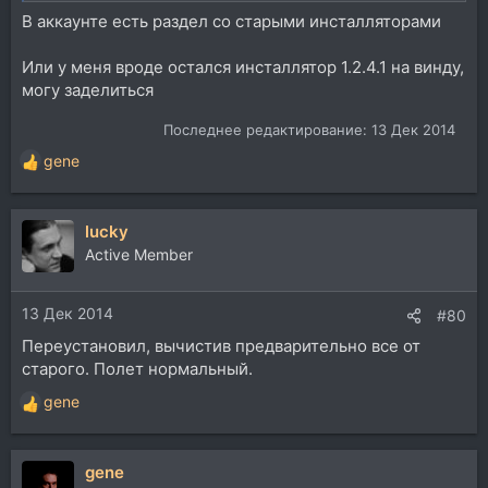
В аккаунте есть раздел со старыми инсталляторами
Или у меня вроде остался инсталлятор 1.2.4.1 на винду,
могу заделиться
Последнее редактирование:
13 Дек 2014
gene
Р
е
а
lucky
к
ц
Active Member
и
и
13 Дек 2014
:
#80
Переустановил, вычистив предварительно все от
старого. Полет нормальный.
gene
Р
е
а
gene
к