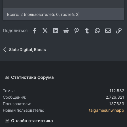
Всего: 2 (пользователей: 0, гостей: 2)
Facebook
X (Twitter)
LinkedIn
Reddit
Pinterest
Tumblr
WhatsApp
Электр
Сс
Поделиться:
Slate Digital, Eiosis
Статистика форума
Темы
112.582
Сообщения
2.726.321
Пользователи
137.833
Новый пользователь
taigamesunwinapp
Онлайн статистика