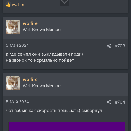
wolfire
Р
е
а
wolfire
к
ц
Well-Known Member
и
и
5 Май 2024
:
#703
а где семпл они выкладывали поди)
на звонок то нормально пойдёт
wolfire
Well-Known Member
5 Май 2024
#704
чет забыл как скорость повышать) выдернул