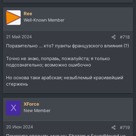
Ree
Well-Known Member
21 Май 2024
#718
Поразительно ... кто? пуанты французского влияния (?)
Точно не знаю, поправь, пожалуйста; я только
подсознательно; возможно ошибочно
Но основа таки арабская; незыблемый красивейший
стержень
XForce
X
New Member
20 Июн 2024
#719
Помогите опознать музыку. Shazam и SoundHound не