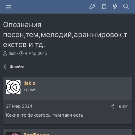
Опознания
песен,тем,мелодий,аранжировок,т
екстов и тд.
А
Д
dist
4 Апр 2013
в
а
т
т
Флейм
о
а
р
н
т
а
ljekio
е
ч
хоныч
м
а
ы
л
а
27 Мар 2024
#691
Какие-то фиксаторы там таки есть
BardBarash