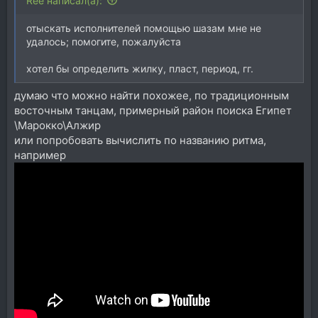
Ree написал(а):
отыскать исполнителей помощью шазам мне не
удалось; помогите, пожалуйста
хотел бы определить жилку, пласт, период, гг.
думаю что можно найти похожее, по традиционным
восточным танцам, примерный район поиска Египет
\Марокко\Алжир
или попробовать вычислить по названию ритма,
например