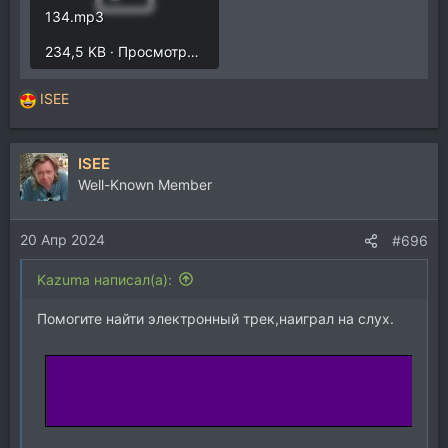
134.mp3
234,5 KB · Просмотры: 2.780
ISEE
Р
е
а
ISEE
к
ц
Well-Known Member
и
и
20 Апр 2024
:
#696
Kazuma написал(а):
Помогите найти электронный трек,наиграл на слух.