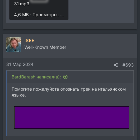
31.mp3
4,6 MB · Просмотры: 3.437
ISEE
Well-Known Member
31 Мар 2024
#693
BardBarash написал(а):
Помогите пожалуйста опознать трек на итальянском
языке.