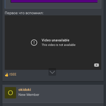
Первое что вспомнил:
ISEE
Р
е
а
okidoki
к
O
ц
New Member
и
и