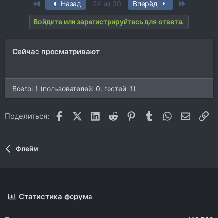
First
Last
Назад
24 из 30
Вперёд
к
ц
Войдите или зарегистрируйтесь для ответа.
и
и
:
Сейчас просматривают
Всего: 1 (пользователей: 0, гостей: 1)
Facebook
X (Twitter)
LinkedIn
Reddit
Pinterest
Tumblr
WhatsApp
Электр
Сс
Поделиться:
Флейм
Статистика форума