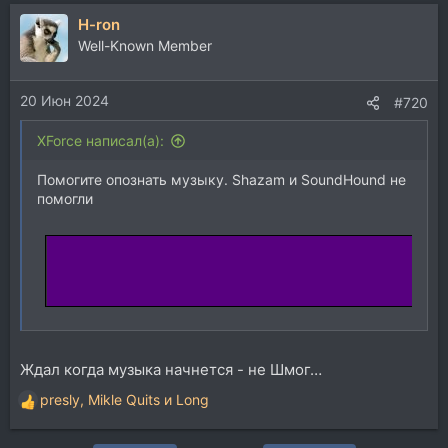
H-ron
Well-Known Member
20 Июн 2024
#720
XForce написал(а):
Помогите опознать музыку. Shazam и SoundHound не
помогли
Ждал когда музыка начнется - не Шмог…
presly
,
Mikle Quits
и
Long
Р
е
а