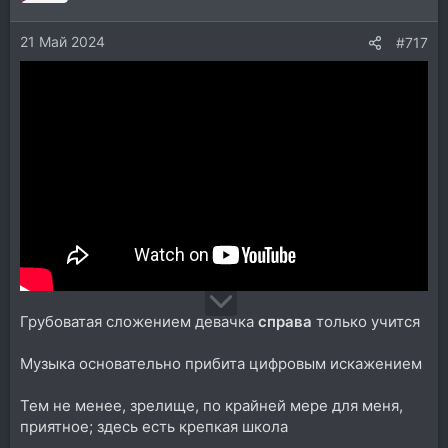
21 Май 2024
#717
Грубоватая сложением девачка
справа
только учится
Музыка основательно прибита цифровым искажением
Тем не менее, зрелище, по крайней мере для меня,
приятное; здесь есть крепкая школа