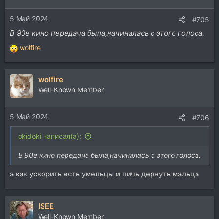
и
и
5 Май 2024
:
#705
В 90е кино передача была,начиналась с этого голоса.
wolfire
Р
е
а
wolfire
к
ц
Well-Known Member
и
и
5 Май 2024
:
#706
okidoki написал(а):
В 90е кино передача была,начиналась с этого голоса.
а как ускорить есть умельцы и пичь дернуть мальца
ISEE
Well-Known Member