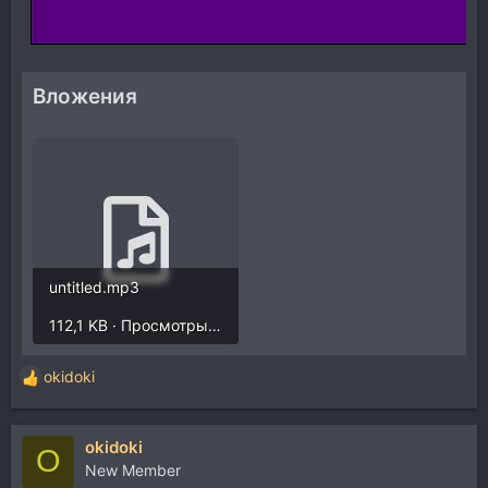
Вложения
untitled.mp3
112,1 KB · Просмотры: 912
okidoki
Р
е
а
okidoki
к
O
ц
New Member