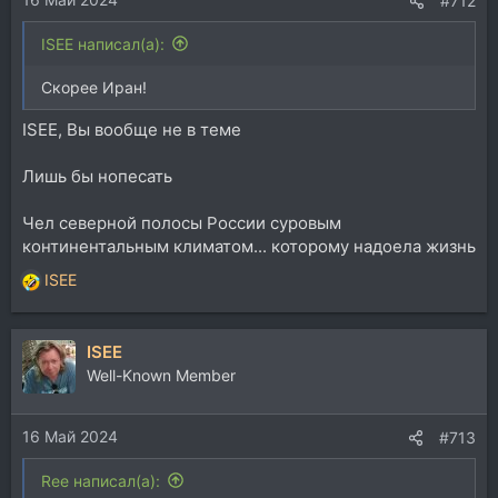
#712
ISEE написал(а):
Скорее Иран!
ISEE, Вы вообще не в теме
Лишь бы нопесать
Чел северной полосы России суровым
континентальным климатом... которому надоела жизнь
ISEE
Р
е
а
ISEE
к
ц
Well-Known Member
и
и
16 Май 2024
:
#713
Ree написал(а):