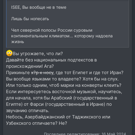
ISEE, Вы вообще не в теме
Лишь бы нопесать
Чел северной полосы России суровым
континентальным климатом... которому надоела
жизнь
Вы угрожаете, что ли?
Давайте без национальных подтекстов в
происхождении! Ага?
Прикиньте
х?р к носу
, где тот Египет и где тот Иран?
Вы вообще языками то владеете? Хотя бы на слух.
Или только одним, чтоб марки на конверты клеить?
Если интересуетесь восточной музыкой, научитесь,
для начала, хотя бы Арабский (государственный в
Египте) от Фарси (государственный в Иране) по
звучанию отличать.
Небось, Азербайджанский от Таджикского или
Узбекского отличаете? Не?
Последнее редактирование:
16 Май 2024