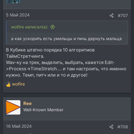
5 Май 2024
#707
wolfire написал(а):
а как ускорить есть умельцы и пичь дернуть мальца
B Кубике штатно порядка 10 алгоритмов
ТаймСтретчинга.
Wav-ку на трек, выделить, выбрать, кажется Edit-
>Process->TimeStretch.... и там настроить, что именно
нужно. Темп, питч или и то и другое!
wolfire
Р
е
а
Ree
к
ц
Well-Known Member
и
и
16 Май 2024
:
#708