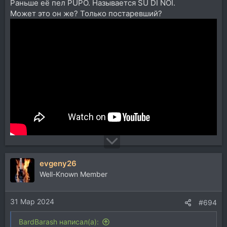
Раньше её пел PUPO. Называется SU DI NOI.
Может это он же? Только постаревший?
evgeny26
Well-Known Member
31 Мар 2024
#694
BardBarash написал(а):