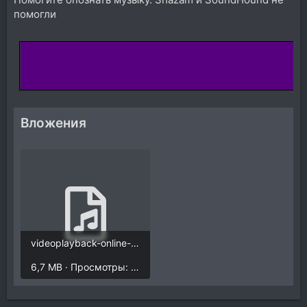
помогли
Вложения
videoplayback-online-audio-convertercom_a2RjOyZV.mp3
6,7 MB · Просмотры: 1.310