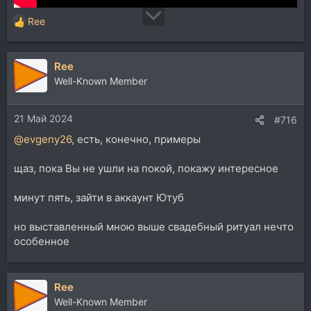
Ree
Р
е
а
Ree
к
ц
Well-Known Member
и
и
21 Май 2024
:
#716
@evgeny26
, есть, конечно, примеры
щаз, пока Вы не ушли на покой, покажу интересное
минут пять, зайти в аккаунт Ютуб
но выставленный мною выше свадебный ритуал нечто
особенное
Ree
Well-Known Member