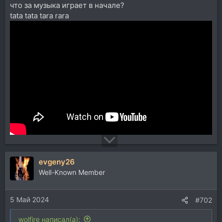
что за музыка играет в начале?
tata tata tara rara
evgeny26
Well-Known Member
5 Май 2024
#702
wolfire написал(а):