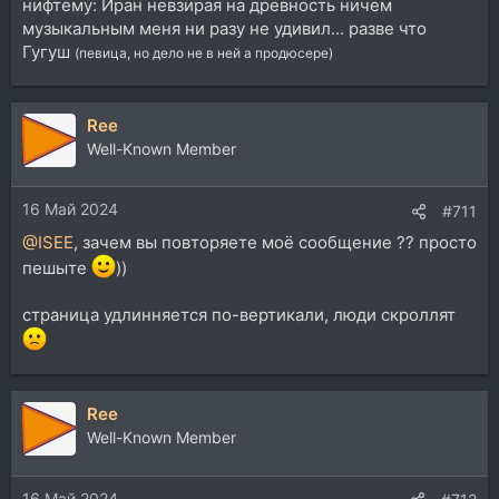
нифтему: Иран невзирая на древность ничем
музыкальным меня ни разу не удивил... разве что
Гугуш
(певица, но дело не в ней а продюсере)
Ree
Well-Known Member
16 Май 2024
#711
@ISEE
, зачем вы повторяете моё сообщение ?? просто
пешыте
))
страница удлинняется по-вертикали, люди скроллят
Ree
Well-Known Member
16 Май 2024