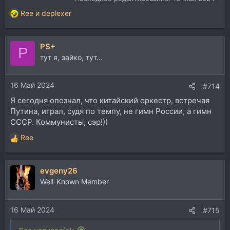
Ree
и
deplexer
Р
е
а
PS+
к
P
ц
тут я, зайко, тут...
и
и
16 Май 2024
:
#714
Я сегодня опознал, что китайский оркестр, встречая
Путина, играл, судя по темпу, не гимн России, а гимн
СССР. Коммунисты, сэр!))
Ree
Р
е
а
evgeny26
к
ц
Well-Known Member
и
и
16 Май 2024
:
#715