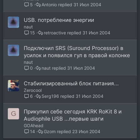
Antonio
31 Июл 2004
5
USB. потребление энергии
naut
retroactive
31 Июл 2004
15
Подключил SRS (Suround Processor) в
усилок и появился гул в правой колонке
naut
naut
31 Июл 2004
0
Стабилизированный блок питания...
Zerocool
Serg196
31 Июл 2004
6
Прикупил себе сегодня KRK RoKit 8 и
G
Audiophile USB ...первые шаги
GOAhead
Gzom
23 Июл 2004
14