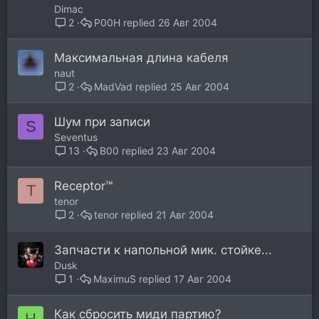
Dimac
P00H
26 Авг 2004
2
Maксимальная длина кабеля
naut
MadVad
25 Авг 2004
2
Шум при записи
S
Seventus
B00
23 Авг 2004
13
Receptor™
T
tenor
tenor
21 Авг 2004
2
Запчасти к напольной мик. стойке...
Dusk
MaximuS
17 Авг 2004
1
Как сбросить миди партию?
Н