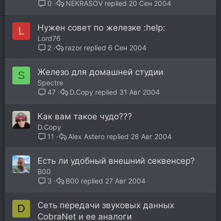
NEKRASOV
20 Сен 2004
0
Нужен совет по железке :help:
L
Lord76
razor
6 Сен 2004
2
Железо для домашней студии
S
Spectre
D.Copy
31 Авг 2004
47
Как вам такое чудо???
D.Copy
Alex Astero
28 Авг 2004
11
Есть ли удобный внешний секвенсер?
B00
B00
27 Авг 2004
3
Сеть передачи звуковых данных
D
CobraNet и ее аналоги