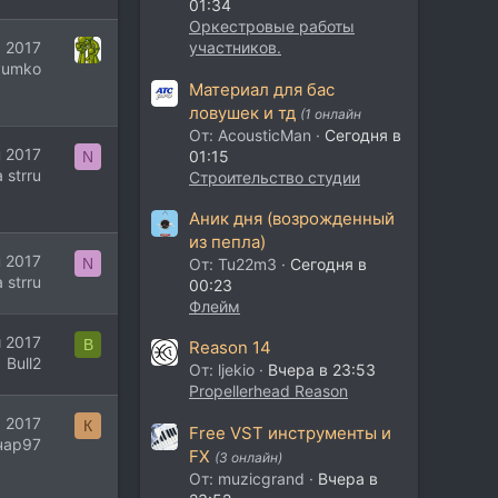
01:34
Оркестровые работы
 2017
участников.
yumko
Материал для бас
ловушек и тд
(1 онлайн
От: AcousticMan
Сегодня в
 2017
01:15
N
a strru
Строительство студии
Аник дня (возрожденный
из пепла)
 2017
N
От: Tu22m3
Сегодня в
a strru
00:23
Флейм
 2017
B
Reason 14
Bull2
От: ljekio
Вчера в 23:53
Propellerhead Reason
 2017
К
Free VST инструменты и
чар97
FX
(3 онлайн)
От: muzicgrand
Вчера в