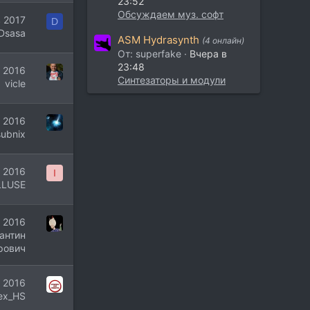
23:52
Обсуждаем муз. софт
 2017
D
Dsasa
ASM Hydrasynth
(4 онлайн)
От: superfake
Вчера в
23:48
 2016
Синтезаторы и модули
vicle
г 2016
subnix
 2016
I
LLUSE
 2016
антин
рович
 2016
ex_HS