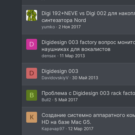
Digi 192+NEVE vs Digi 002 для нако
синтезатора Nord
yumko
2 Ноя 2017
Digidesign 003 factory вопрос монит
D
наушниках для вокалистов
densax
11 Мар 2013
Digidesign 003
D
DavidovskiyV
30 Май 2013
Проблема с Digidesign 003 rack facto
B
Bull2
5 Май 2017
Создание системно аппаратного ком
К
HD на базе Mac G5.
Карачар97
12 Мар 2017