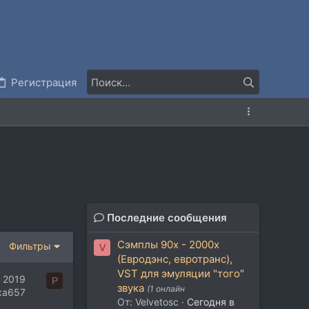
Регистрация
Последние сообщения
Сэмплы 90х - 2000х
Фильтры
V
(Евродэнс, евротранс),
VST для эмуляции "того"
 2019
P
звука
(1 онлайн
xa657
От: Velvetosc
Сегодня в