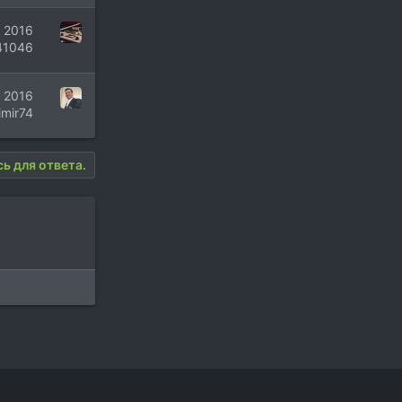
 2016
41046
 2016
imir74
ь для ответа.