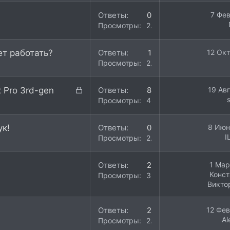
Ответы
0
7 Фев
Просмотры
2K
ет работать?
Ответы
1
12 Окт
Просмотры
2K
З
 Pro 3rd-gen
Ответы
8
19 Ав
а
Просмотры
4K
к
р
ук!
Ответы
0
8 Июн
ы
I
Просмотры
2K
т
а
Ответы
2
1 Мар
Конст
Просмотры
3K
Викто
Ответы
2
12 Фев
Al
Просмотры
2K