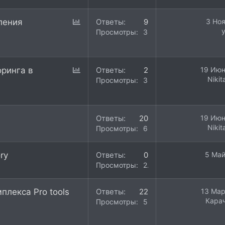
О
пления
Ответы
9
3 Ноя
п
Просмотры
3K
р
о
с
О
оринга в
Ответы
2
19 Июн
Nikit
п
Просмотры
3K
р
о
с
Ответы
20
19 Июн
Nikit
Просмотры
6K
ry
Ответы
0
5 Май
Просмотры
2K
плекса Pro tools
Ответы
22
13 Мар
Кара
Просмотры
5K