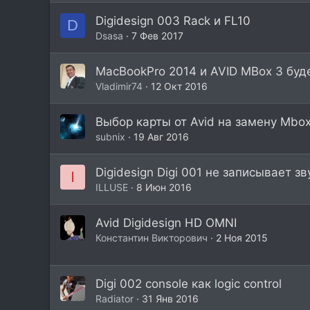
Digidesign 003 Rack и FL10
D
Dsasa
7 Фев 2017
MacBookPro 2014 и AVID MBox 3 буд
Vladimir74
12 Окт 2016
Выбор карты от Avid на замену Mbox
subnix
19 Авг 2016
Digidesign Digi 001 не записывает зв
I
ILLUSE
8 Июн 2016
Avid Digidesign HD OMNI
Константин Викторович
2 Ноя 2015
Digi 002 console как logic control
Radiator
31 Янв 2016