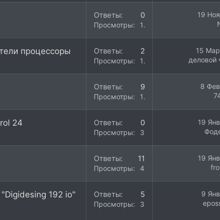
Ответы
0
19 Ноя
Просмотры
14K
атели процессоры
Ответы
2
15 Мар
деловой 
Просмотры
13K
Ответы
9
8 Фев
7
Просмотры
12K
rol 24
Ответы
0
19 Янв
Фод
Просмотры
3K
Ответы
11
19 Янв
fr
Просмотры
4K
Digidesing 192 io"
Ответы
5
9 Янв
epos
Просмотры
3K