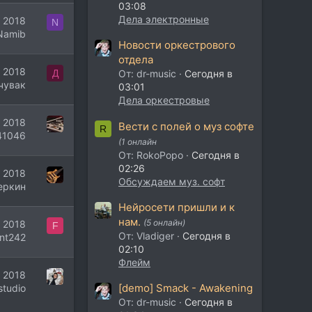
03:08
Дела электронные
 2018
N
Namib
Новости оркестрового
отдела
 2018
Д
От: dr-music
Сегодня в
чувак
03:01
Дела оркестровые
 2018
Вести с полей о муз софте
R
41046
(1 онлайн
От: RokoPopo
Сегодня в
02:26
 2018
Обсуждаем муз. софт
еркин
Нейросети пришли и к
нам.
(5 онлайн)
 2018
F
От: Vladiger
Сегодня в
ont242
02:10
Флейм
 2018
[demo] Smack - Awakening
studio
От: dr-music
Сегодня в