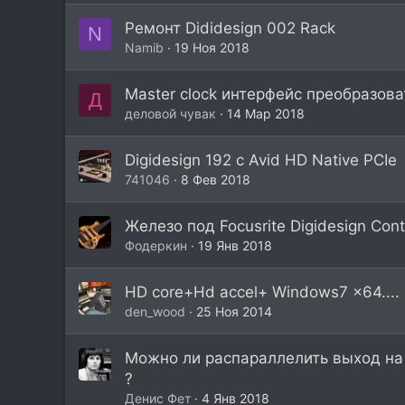
Ремонт Dididesign 002 Rack
N
Namib
19 Ноя 2018
Master clock интерфейс преобразов
Д
деловой чувак
14 Мар 2018
Digidesign 192 c Avid HD Native PCIe
741046
8 Фев 2018
Железо под Focusrite Digidesign Cont
Фодеркин
19 Янв 2018
HD core+Hd accel+ Windows7 x64....
den_wood
25 Ноя 2014
Можно ли распараллелить выход на "
?
Денис Фет
4 Янв 2018