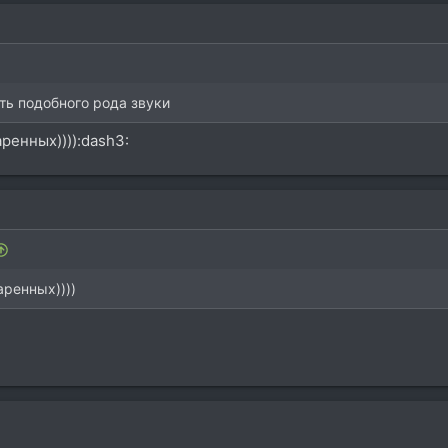
ть подобного рода звуки
ренных)))):dash3:
аренных))))