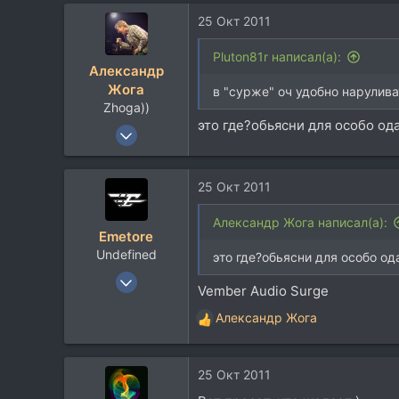
а
25 Окт 2011
к
ц
и
Pluton81r написал(а):
Александр
и
Жога
:
в "сурже" оч удобно нарулива
Zhoga))
это где?обьясни для особо ода
21 Фев 2008
2.589
622
25 Окт 2011
113
45
Александр Жога написал(а):
Emetore
МО Дмитров
Undefined
это где?обьясни для особо од
9 Авг 2006
Vember Audio Surge
546
Александр Жога
139
Р
е
43
а
42
25 Окт 2011
к
.
ц