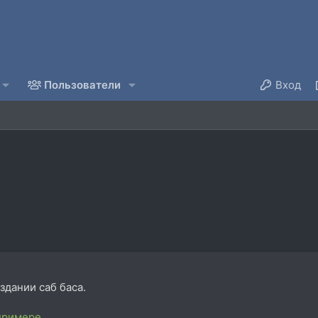
Пользователи
Вход
дании саб баса.
примере
.