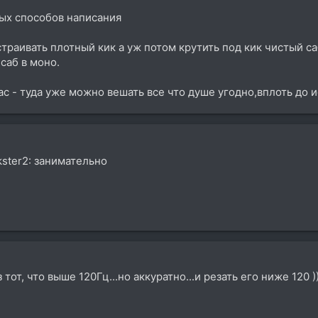
ных способов написания
траивать плотный кик а уж потом крутить под кик чистый саб
саб в моно.
ас - туда уже можно вешать все что душе угодно,вплоть до
kster2: занимательно
аз тот, что выше 120Гц...но аккуратно...и резать его ниже 120