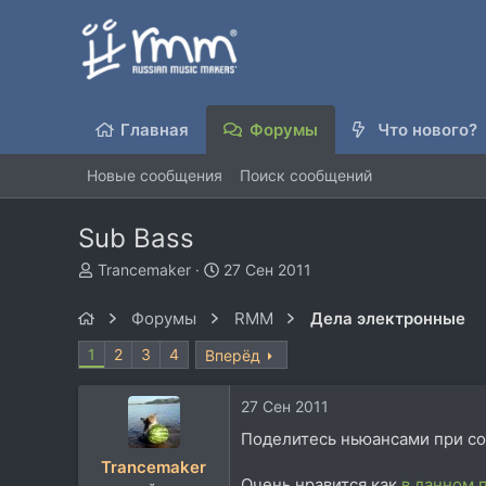
Главная
Форумы
Что нового?
Новые сообщения
Поиск сообщений
Sub Bass
А
Д
Trancemaker
27 Сен 2011
в
а
т
т
Форумы
RMM
Дела электронные
о
а
р
н
1
2
3
4
Вперёд
т
а
е
ч
27 Сен 2011
м
а
ы
л
Поделитесь ньюансами при соз
а
Trancemaker
Очень нравится как
в данном 