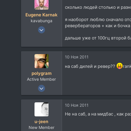
43
сколько людей столько и раз
Eugene Karnak
я наоборот люблю сначало отс
kavabunga
ревербераторов + как и бочка 
21 Фев 2010
73
дальше уже от 100гц второй б
22
8
10 Ноя 2011
36
Ukraine , Kiev
на саб дилей и ревер??
ran
polygram
www.facebook.com
Active Member
19 Июн 2009
486
132
10 Ноя 2011
43
Не на саб, а на мидбас , как р
u-jeen
New Member