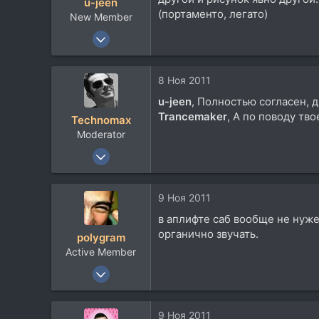
u-jeen
и
(портаменто, легато)
New Member
:
8 Дек 2009
20
2
8 Ноя 2011
0
u-jeen
, Полностью согласен, д
Konigsberg
Trancemaker
, А по поводу тв
Technomax
Moderator
26 Дек 2002
3.092
724
9 Ноя 2011
113
в аплифте саб вообще не нуже
Питер
органично звучать.
polygram
forums.somethingawful.com
Active Member
19 Июн 2009
486
132
9 Ноя 2011