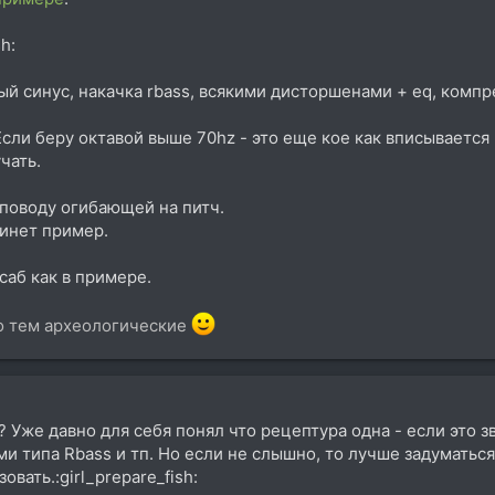
h:
й синус, накачка rbass, всякими дисторшенами + eq, компр
Если беру октавой выше 70hz - это еще кое как вписывается 
чать.
 поводу огибающей на питч.
кинет пример.
аб как в примере.
во тем археологические
Уже давно для себя понял что рецептура одна - если это зв
и типа Rbass и тп. Но если не слышно, то лучше задуматься
овать.:girl_prepare_fish: