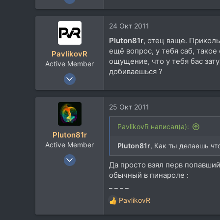
1.750
641
24 Окт 2011
113
Pluton81r
, отец ваще. Прикол
Москва
ещё вопрос, у тебя саб, такое
PavlikovR
ощущение, что у тебя бас зату
Active Member
добиваешься ?
9 Апр 2011
307
67
25 Окт 2011
28
N. Novgorod
PavlikovR написал(а):
Pluton81r
bit.ly
Active Member
Pluton81r
, Как ты делаешь чт
7 Апр 2008
Да просто взял перв попавшийс
394
обычный в пинароле :
144
_ _ _ _
43
PavlikovR
Р
е