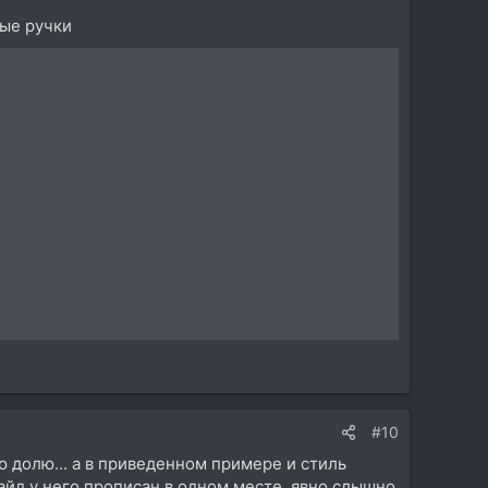
рые ручки
#10
ую долю... а в приведенном примере и стиль
лайд у него прописан в одном месте, явно слышно