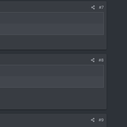
#7
#8
#9