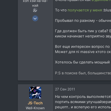
хоп хэй на-на-
нэй
То что
получается у меня
:blus
8 Окт 2009
Пробывал по разному - обычны
139
26
Где должен быть пик у саба? 
киком начинает неприятно зву
28
Украина
Вот еще интересен вопрос по
Может для ni massive ктото с
Хотелось бы сделать мощный с
P.S в поиске был, большинст
27 Сен 2011
На чем контроль выполняется? 
портить всякими улучшайзерам
JS-Tech
рецепт.. и вслепую его использ
Well-Known