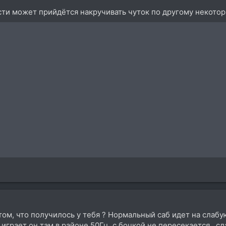
сти может прийдётся накручивать чуток по другому некото
 том, что получилось у тебя ? Нормальный саб идет на слаб
.играет он там в районе 50Гц, с бочкой не пересекается...с