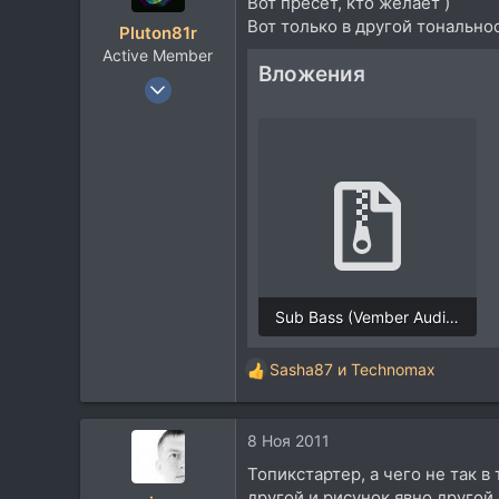
Вот пресет, кто желает )
и
Посетить сайт
Вот только в другой тонально
Pluton81r
и
Active Member
:
Вложения
7 Апр 2008
394
144
43
Sub Bass (Vember Audio Surge).rar
2,3 KB · Просмотры: 156
Sasha87
и
Technomax
Р
е
а
8 Ноя 2011
к
ц
Топикстартер, а чего не так в
и
другой и рисунок явно другой.