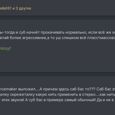
ella161
и 3 других
ы-тогда и суб начнёт прокачивать нормально, если всё же х
делай более агрессивнее,а то уш слишком всё пласстмассово
hihzyf
emaker выложил....А причем здесь саб бас то??? Саб бас это
лку скрежеталку какую нить применить в стерео....как нить 
 этих звуков! А суб бас в примере самый обычный! Да и не в н