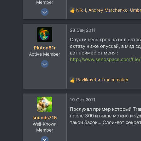
Member
23 Апр 2008
Nik_i
,
Andrey Marchenko
,
Umbr
Р
2.092
е
а
1.707
28 Сен 2011
к
113
ц
Опусти весь трек на пол октав
и
Russia
октаву ниже опускай, а мид с
Pluton81r
и
вот пример от меня :
Active Member
:
http://www.sendspace.com/file/
7 Апр 2008
394
144
PavlikovR
и
Trancemaker
Р
43
е
а
19 Окт 2011
к
ц
Послухал пример который Tranc
и
после 300 и выше можно и зуде
sounds715
и
такой басок....Слои-вот секрет
Well-Known
:
Member
30 Сен 2011