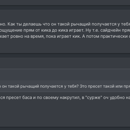
ьно. Как ты делаешь что он такой рычащий получается у теб
 ощущение прям от кика до кика играет. Ну т.е. сайдчейн п
хает ровно на время, пока играет кик. А потом практически с
о он такой рычащий получается у тебя? Это пресет такой или п
я пресет баса и по своему накрутил, в "сурже" оч удобно н