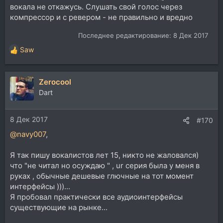
вокала не откажусь. Слушать свой голос через
компрессор и с ревером - не правильно и вредно
Последнее редактирование:
8 Дек 2017
Saw
Р
е
а
Zerocool
к
ц
Dart
и
и
8 Дек 2017
:
#170
@navy007
,
Я так пишу вокалистов лет 15, никто не жаловался)
что "не читал но осуждаю " , ur серия была у меня в
руках , обычные дешевые глючные на тот момент
интерфейсы )))...
Я пробовал практически все аудиоинтерфейсы
существующие на рынке...