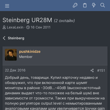
Steinberg UR28M
(2 онлайн)
А
Д
LexaLexin
16 Сен 2011
в
а
т
т
Steinberg
о
а
р
н
т
а
pushkinidze
е
ч
Member
м
а
ы
л
а
22 Дек 2016
#151
Добрый день, товарищи. Купил карточку недавно и
обнаружил, что при включенной карте шумят
мониторы в районе -30dB...-40dB (высокочастотный
динамик выдает что-то похожее на белый шум) вне
зависимости от громкости. Также при выкрученном на
полную регуляторе output level с немьютированными
аналоговыми каналами шум увеличивается (ручки gain