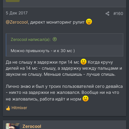
5 Дек 2017
#160
@Zerocool
, директ мониторинг рулит
Zerocool написал(а):
Можно привыкнуть - и к 30 мс )
Да не слышу я задержки при 14 мс
Когда кручу
дилей на 14 мс - слышу, а задержку между пальцами и
звуком не слышу. Меньше слышишь - лучше спишь.
Лично знаю и был у троих пользователей сего девайса
- никто на задержки не жаловался. Вообще ни на что
не жаловались, работа идёт и норм
Hitmixer
Р
е
а
Zerocool
к