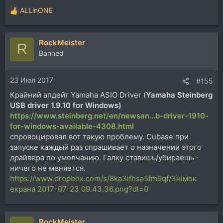
ALLinONE
Р
е
а
RockMeister
к
R
ц
Banned
и
и
23 Июл 2017
:
#155
Крайний апдейт Yamaha ASIO Driver (
Yamaha Steinberg
USB driver 1.9.10 for Windows)
https://www.steinberg.net/en/newsan...b-driver-1910-
for-windows-available-4308.html
спровоцировал вот такую проблему. Cubase при
запуске каждый раз спрашивает о назначении этого
драйвера по умолчанию. Галку ставишь/убираешь -
ничего не меняется.
https://www.dropbox.com/s/8ka3ifhsa5fm9qf/Знімок
екрана 2017-07-23 09.43.36.png?dl=0
RockMeister