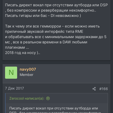
Писать директ вокал при отсутствии аутборда или DSP
, без компрессии и реверберации некомфортно..
Писать гитары или бас - DI невозможно )
Так к чему эти все гемморрои - если можно иметь
приличный звуковой интерфейс типа RME
и обрабатывать все с минимальными задержками до 5
мс , все в реальном времени в DAW любыми
плагинами ...
2018 год на носу )..
navy007
N
Member
7 Дек 2017
#166
Zerocool написал(а):
Писать директ вокал при отсутствии аутборда или
DSP , без компрессии и реверберации некомфортно..