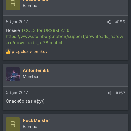
R
Banned
5 Дек 2017
#156
Новые
TOOLS for UR28M 2.1.6
https://www.steinberg.net/en/support/downloads_hardw
are/downloads_ur28m.html
progulca
и
penkov
Р
е
а
Antontem88
к
ц
Member
и
и
5 Дек 2017
:
#157
Спасибо за инфу))
RockMeister
R
Banned