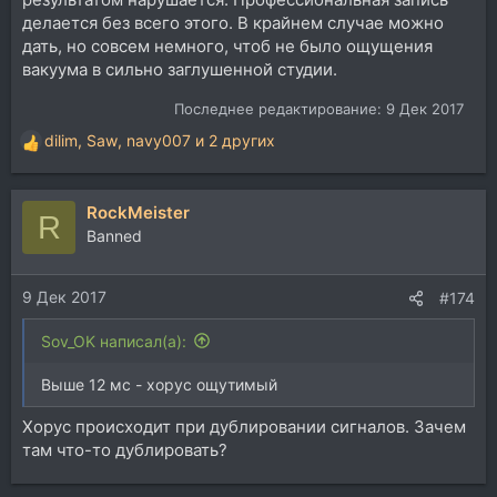
делается без всего этого. В крайнем случае можно
дать, но совсем немного, чтоб не было ощущения
вакуума в сильно заглушенной студии.
Последнее редактирование:
9 Дек 2017
dilim
,
Saw
,
navy007
и 2 других
Р
е
а
RockMeister
к
R
ц
Banned
и
и
9 Дек 2017
:
#174
Sov_OK написал(а):
Выше 12 мс - хорус ощутимый
Хорус происходит при дублировании сигналов. Зачем
там что-то дублировать?