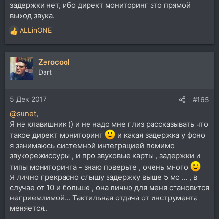
задержки нет, ибо директ мониторинг это прямой
выход звука.
ALLinONE
Р
е
а
Zerocool
к
ц
Dart
и
и
5 Дек 2017
:
#165
@sunet
,
Я не клавишник )) и не надо мне плиз рассказывать что
такое директ мониторинг
и какая задержка у фоно
я занимаюсь системной интеграцией помимо
звукорежиссуры , и про звуковые карты , задержки и
типы мониторинга - знаю поверьте , очень много
Я лично прекрасно слышу задержку выше 5 мс ... , в
случае от 10 и больше , она лично для меня становится
неприемлимой... Тактильная отдача от инструмента
меняется..