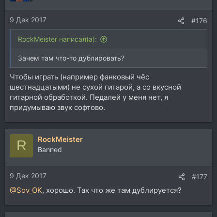
и
и
9 Дек 2017
:
#176
RockMeister написал(а):
Зачем там что-то дублировать?
Чтобы играть (например фанковый чёс
шестнадцатыми) не сухой гитарой, а со вкусной
гитарной обработкой. Педалей у меня нет, я
придумываю звук софтово.
RockMeister
R
Banned
9 Дек 2017
#177
@Sov_OK
, хорошо. Так что же там дублируется?