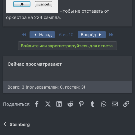
Чтобы не отставать от
оркестра на 224 сэмпла.
First
Last
Назад
6 из 10
Вперёд
Войдите или зарегистрируйтесь для ответа.
Сейчас просматривают
Всего: 3 (пользователей: 0, гостей: 3)
Facebook
X (Twitter)
LinkedIn
Reddit
Pinterest
Tumblr
WhatsApp
Электр
Сс
Поделиться:
Steinberg