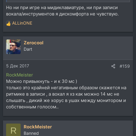
Но ни при игре на мидиклавиатуре, ни при записи
вокала/инструментов я дискомфорта не чувствую.
ALLinONE
Р
е
а
Zerocool
к
ц
Dart
и
и
5 Дек 2017
:
#159
RockMeister
Можно привыкнуть - и к 30 мс )
только это крайней негативным образом скажется на
ритмике в записи , а вокал я хз как можно 14 мс не
слышать , дикий же хорус в ушах между монитором и
собственным голосом..
RockMeister
R
Banned