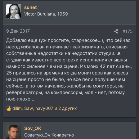
sunet
Victor Buruiana, 1959
9 Дек 2017
#175
Добавлю еще (уж простите, старческое...), что сейчас
народ избалован и начинает капризничать, списывая
собственные недостатки на недостатки студии...в
студии как известно все огрехи исполнения слышны
намного сильнее чем на сцене. Из моих 42 лет сцены,
25 пришлись на времена когда мониторов как класса
на сцене просто не было, но все пели получше чем
сейчас...а потом начались жалобы на мониторы, на
ревербераторы, на компрессоры, мол - нет, потому
пою плохо...
dilim
,
Saw
,
navy007
и 2 других
Р
е
а
Sov_OK
к
ц
Советую_Оч.Конкретно