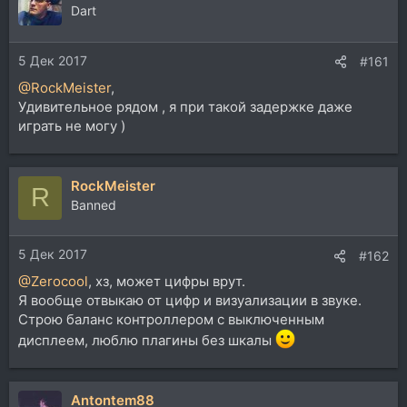
ц
Dart
и
и
5 Дек 2017
:
#161
@RockMeister
,
Удивительное рядом , я при такой задержке даже
играть не могу )
RockMeister
R
Banned
5 Дек 2017
#162
@Zerocool
, хз, может цифры врут.
Я вообще отвыкаю от цифр и визуализации в звуке.
Строю баланс контроллером с выключенным
дисплеем, люблю плагины без шкалы
Antontem88