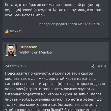
Кстати, кто обратил внимание - основной регулятор
ведь цифровой (энкодер). Когда её крутишь, в output
level меняются цифры.
Последнее редактирование:
13 Окт 2013
alexxst
Р
е
а
Cubeason
к
ц
Well-Known Member
и
и
24 Окт 2013
:
#114
Подскажите пожалуйста, я могу вот этой картой
сделать так: в дсп микшере этой карты на канал с
гитарай навесить гитарные эффекты (которые недавно
появились) играть и записывать слушая звук этих
гитарных эффектов но, чтобы в кубейзе записывался
чистый необработанный сигнал (то есть я эффект дсп
только дла мониторинга как бы использовать хочу
чтобы задержка нулевая была)? Я так например с