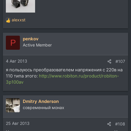
alexxst
Р
е
а
penkov
к
P
ц
Active Member
и
и
4 Авг 2013
:
#107
я пользуюсь преобразователем напряжения с 220в на
110 типа этого:
http://www.robiton.ru/product/robiton-
3p100av
Dmitry Anderson
современный монах
25 Авг 2013
#108