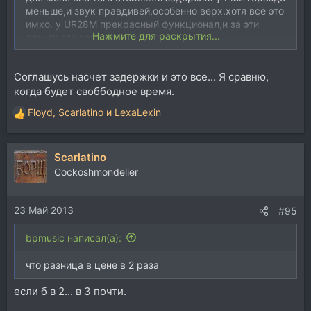
меньше,и звук правдивей,особенно верх.хотя всё это
имхо. у UR28M прекрасный функционал,и за эти
Нажмите для раскрытия...
деньги эта карта реально самое оно......
Соглашусь насчет задержки и это все... Я сравню,
когда будет своббодное время.
Floyd
,
Scarlatino
и
LexaLexin
Р
е
а
Scarlatino
к
ц
Cockoshmondelier
и
и
23 Май 2013
:
#95
bpmusic написал(а):
что разница в цене в 2 раза
если б в 2... в 3 почти.