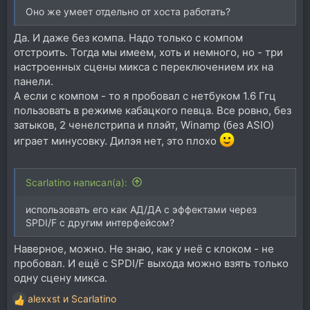
Оно же умеет отдельно от хоста работать?
Да. И даже без компа. Надо только с компом
отстроить. Тогда мы имеем, хоть и немного, но - три
настроенных сцены микса с переключением их на
панели.
А если с компом - то я пробовал с нетбуком 1.6 Ггц
пользовать в режиме кабацкого певца. Все ровно, без
затыков, 2 ченелстрипа и плэйт, Winamp (без ASIO)
играет минусовку. Дилэя нет, это плохо
Scarlatino написал(а):
использовать его как АД/ДА с эффектами через
SPDI/F с другим интерфейсом?
Наверное, можно. Не знаю, как у неё с клоком - не
пробовал. И ещё с SPDI/F выхода можно взять только
одну сцену микса.
alexxst
и
Scarlatino
Р