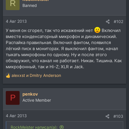
R
Banned
4 Авг 2013
#102
У меня он сгорел, так что искажений нет
Включил
вместе конденсаторный микрофон и динамический.
Распайка правильная. Включил фантом, появился
лёгкий писк в мониторах. Я выключил фантом, начал
тыкать микрофоны по одному. Ну и после этого
обнаружил, что канал не работает. Никак. Тишина. Как
микрофонный, так и Hi-Z; XLR и Jack.
alexxst
и
Dmitry Anderson
Р
е
а
penkov
к
P
ц
Active Member
и
и
4 Авг 2013
:
#103
RockMeister написал(а):