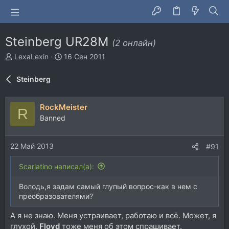
Steinberg UR28M
(2 онлайн)
А
Д
LexaLexin
16 Сен 2011
в
а
т
т
Steinberg
о
а
р
н
т
а
RockMeister
R
е
ч
Banned
м
а
ы
л
а
22 Май 2013
#91
Scarlatino написал(а):
Володь,я задам самый глупый вопрос-как в нем с
преобразователями?
А я не знаю. Меня устраивает, работаю и всё. Может, я
глухой.
Floyd
тоже меня об этом спрашивает.