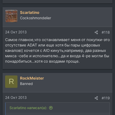
е
а
Scarlatino
к
ц
Cockoshmondelier
и
и
24 Окт 2013
:
#118
Самое главное,что останавливает меня от покупки-это
отсутствие ADAT или еще хотя бы пары цифровых
каналов(( хочется с AIO кинуть,например, два разных
микса -себе и исполнителю...да и входа 4-ре могли бы
понадобиться...хотя со входами проще.
RockMeister
R
Banned
24 Окт 2013
#119
Scarlatino написал(а):