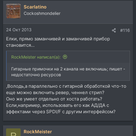
а
Scarlatino
к
ц
Cockoshmondelier
и
и
24 Окт 2013
:
#116
Елки, прямо заманчивей и заманчивей прибор
становится...
RockMeister написал(а):
Гитарные примочки на 2 канала не включишь; пишет -
недостаточно ресурсов
,Володь,а параллельно с гитарной обработкой что-то
еще можно включить ревер, ченнел стрип?
Оно же умеет отдельно от хоста работать?
Если,например, использовать его как АД/ДА с
эффектами через SPDI/F с другим интерфейсом?
RockMeister
R