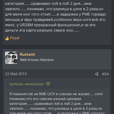
категория.......сравнивал лоб в лоб 2 дня....мне
хватило.......понимаю ,что разница в цене в 2 раза,но
для меня оно того стоит......и задержка у РМЕ гораздо
меньше,и звук правдивей,особенно верх.хотя всё это
имхо. у UR28M прекрасный функционал,и за эти
деньги эта карта реально самое оно......
Floyd
Р
е
а
Rustami
к
ц
Well-Known Member
и
и
22 Май 2013
:
#94
bpmusic написал(а):
Я поменял её на RME UCX и совсем не жалею.....хотя
понимаю,что это совсем разная ценовая
категория.......сравнивал лоб в лоб 2 дня....мне
хватило.......понимаю ,что разница в цене в 2 раза,но
для меня оно того стоит......и задержка у РМЕ гораздо