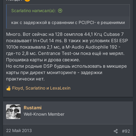
Scarlatino написал(а):
как с задержкой в сравнении с PCI/PCI- e решениями
Много. Вот сейчас на 128 семплов 44,1 Кгц Cubase 7
показывает In+Out 14 ms. В таких же условиях ESI ESP
1010e показывала 2,1 мс, а M-Audio Audiophile 192 -
где-то 2,8 мс. Centrance Test-ом пока ещё не мерял.
Прошивка карты и дрова свежие.
Но если родные DSP будешь использовать в микшере
карты при директ мониторинге - задержки
практически нет.
Floyd
,
Scarlatino
и
LexaLexin
Р
е
а
Rustami
к
ц
Well-Known Member
и
и
22 Май 2013
:
#92