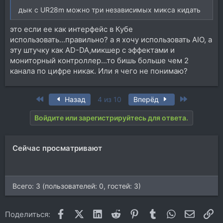
дык с UR28m можно три независимых микса кидать
это если ее как интерфейс в Кубе
использовать...правильно? а я хочу использовать AIO, а
эту штучку как AD-DA,микшер с эффектами и
мониторный контроллер...то бишь больше чем 2
канала по цифре никак. Или я чего не понимаю?
First
Last
Назад
4 из 10
Вперёд
Войдите или зарегистрируйтесь для ответа.
Сейчас просматривают
Всего: 3 (пользователей: 0, гостей: 3)
Facebook
X (Twitter)
LinkedIn
Reddit
Pinterest
Tumblr
WhatsApp
Электр
Сс
Поделиться: