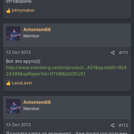
отговорили.
johnymaker
Р
е
а
Antontem88
к
ц
Member
и
и
13 Окт 2013
:
#111
Вот это круто)))
http://www.steinberg.net/en/product...AS1&spJobID=924
24385&spReportId=OTI0MjQzODUS1
LexaLexin
Р
е
а
Antontem88
к
ц
Member
и
и
13 Окт 2013
:
#112
Да кстати карта не драндулет... Уже почти год пользую