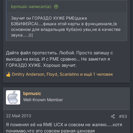
bpmusic написал(а):
Звучит он ГОРАЗДО ХУЖЕ РМЕ(даже
БЭБИФЕЙСА)....фишка этой карты в функционале,(в
основном для владельцев Куба)но увы,не в качестве
звука.....(((
Дайте файл протестить. Любой. Просто запишу с
выхода на вход. И с РМЕ сравню... Не заметил я
ГОРАЗДО ХУЖЕ. Хорошо звучит.
Dmitry Anderson
,
Floyd
,
Scarlatino
и ещё 1 человек
Р
е
а
bpmusic
к
ц
Well-Known Member
и
и
22 Май 2013
:
#93
Я поменял её на RME UCX и совсем не жалею.....хотя
понимаю,что это совсем разная ценовая