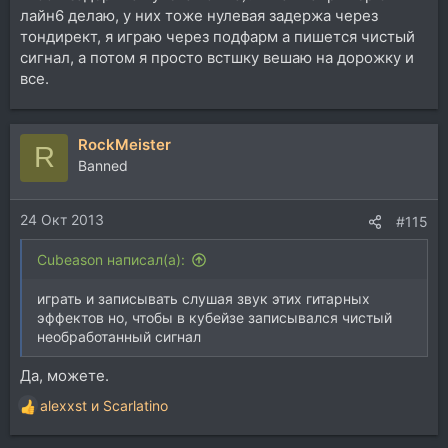
лайн6 делаю, у них тоже нулевая задержа через
тондирект, я играю через подфарм а пишется чистый
сигнал, а потом я просто встшку вешаю на дорожку и
все.
RockMeister
R
Banned
24 Окт 2013
#115
Cubeason написал(а):
играть и записывать слушая звук этих гитарных
эффектов но, чтобы в кубейзе записывался чистый
необработанный сигнал
Да, можете.
alexxst
и
Scarlatino
Р
е