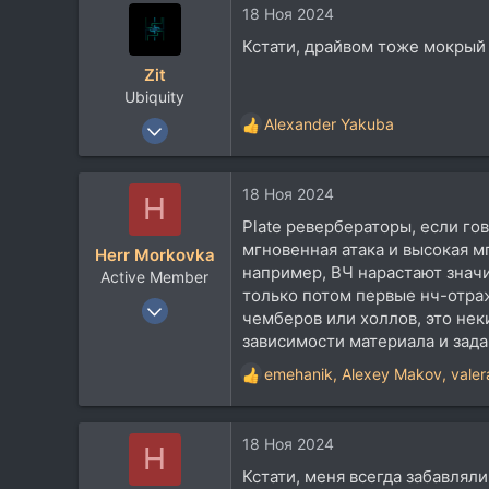
18 Ноя 2024
113
Кстати, драйвом тоже мокрый
52
Zit
Москва
Ubiquity
18 Май 2005
Alexander Yakuba
Р
6.629
е
а
5.738
18 Ноя 2024
к
H
113
ц
Plate ревербераторы, если го
и
52
мгновенная атака и высокая м
Herr Morkovka
и
Москва
например, ВЧ нарастают знач
Active Member
:
только потом первые нч-отраж
18 Ноя 2018
чемберов или холлов, это нек
192
зависимости материала и зада
143
emehanik
,
Alexey Makov
,
valer
Р
43
е
а
18 Ноя 2024
к
H
ц
Кстати, меня всегда забавляли 
и