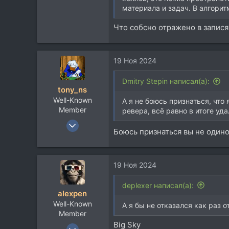
8.932
материала и задач. В алгори
113
Что собсно отражено в запис
19 Ноя 2024
Dmitry Stepin написал(а):
tony_ns
Well-Known
А я не боюсь признаться, что
Member
ревера, всё равно в итоге уд
10 Мар 2004
Боюсь признаться вы не один
4.380
1.290
113
19 Ноя 2024
42
deplexer написал(а):
Moscow (Rus)
alexpen
Well-Known
А я бы не отказался как раз 
Member
Big Sky
25 Янв 2014