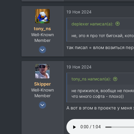
19 Ноя 2024
deplexer написал(а):
tony_ns
Well-Known
не, это я про тот бигскай, ко
Member
так писал = влом возиться пе
10 Мар 2004
4.380
1.290
19 Ноя 2024
113
42
tony_ns написал(а):
Skipper
Moscow (Rus)
Well-Known
не прижился, вообще не понял
Member
что много софта - плохо))
16 Авг 2012
А вот в этом в проекте у меня
2.150
3.360
113
Sydney