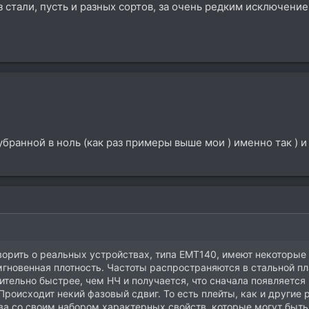
з стали, пусть и разных сортов, за очень редким исключение
й убранной в ноль (как раз примеры выше мои ) именно так ) 
оворить о реальных устройствах, типа EMT140, имеют некоторы
гновенная плотность. Частоты распространяются в стальной пла
ительно быстрее, чем НЧ и получается, что сначала появляетс
Происходит некий фазовый сдвиг. То есть плейты, как и другие
тва со своим набором характерных свойств, которые могут быт