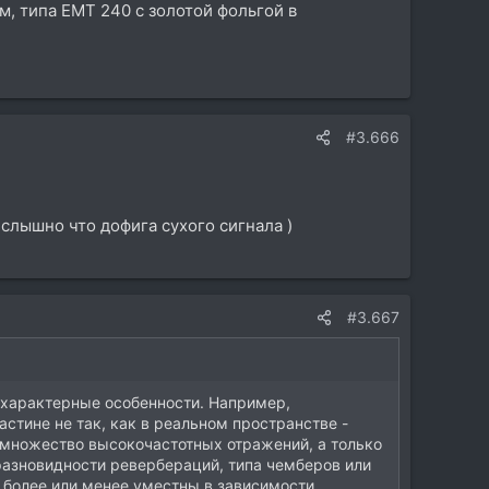
м, типа EMT 240 с золотой фольгой в
#3.666
и слышно что дофига сухого сигнала )
#3.667
е характерные особенности. Например,
стине не так, как в реальном пространстве -
я множество высокочастотных отражений, а только
 разновидности ревербераций, типа чемберов или
ь более или менее уместны в зависимости