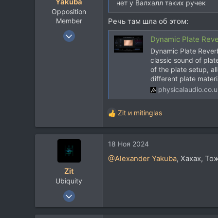
Yakuba
нет у Валхалл таких ручек
Opposition
Member
Речь там шла об этом:
31 Мар 2008
Dynamic Plate Reve
8.993
Dynamic Plate Reverb 
5.526
classic sound of plat
of the plate setup, al
113
different plate materi
Пенза
physicalaudio.co.
vk.com
Zit
и
mitinglas
Р
е
а
18 Ноя 2024
к
ц
@Alexander Yakuba
, Хахах, То
и
Zit
и
Ubiquity
:
18 Май 2005
6.629
5.738