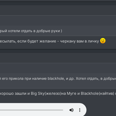
торый хотели отдать в добрые руки )
ресылать, если будет желание - черкану вам в личку
 его прикола при наличие blackhole, и др. Хотел отдать, в добр
 хорошо зашли и Big Sky(железо)на Муге и Blackhole(нэйтив) 