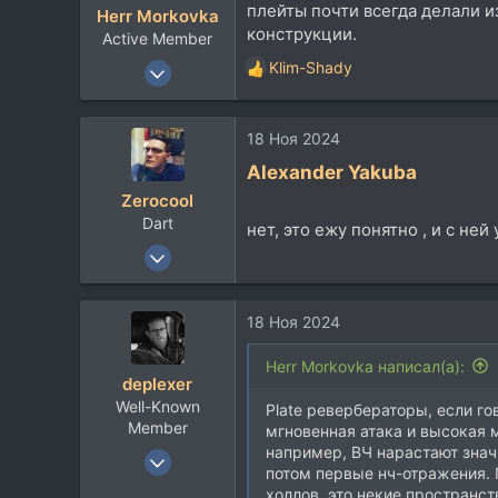
плейты почти всегда делали и
Herr Morkovka
и
конструкции.
Active Member
:
18 Ноя 2018
Klim-Shady
Р
192
е
а
143
18 Ноя 2024
к
43
ц
Alexander Yakuba
и
Zerocool
и
Dart
:
нет, это ежу понятно , и с не
18 Май 2003
36.518
37.767
18 Ноя 2024
113
48
Herr Morkovka написал(а):
deplexer
Belgorod
Well-Known
Plate ревербераторы, если г
Member
мгновенная атака и высокая м
например, ВЧ нарастают знач
9 Янв 2012
потом первые нч-отражения. 
12.017
холлов, это некие пространс