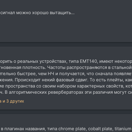
 сигнал можно хорошо вытащить...
ворить о реальных устройствах, типа EMT140, имеют некот
гновенная плотность. Частоты распространяются в стальной 
ительно быстрее, чем НЧ и получается, что сначала появля
ения. Происходит некий фазовый сдвиг. То есть плейты, ка
ие пространства со своим набором характерных свойств, к
ч. В алгоритмических ревербераторах эти различия могут с
a
и 3 других
в плагинах названия, типа chrome plate, cobalt plate, titaniu