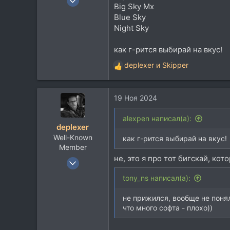
Big Sky Mx
8.739
Blue Sky
9.142
Night Sky
113
как г-рится выбирай на вкус!
deplexer
и
Skipper
Р
е
а
19 Ноя 2024
к
ц
и
alexpen написал(а):
deplexer
и
Well-Known
:
как г-рится выбирай на вкус!
Member
не, это я про тот бигскай, кот
9 Янв 2012
12.017
tony_ns написал(а):
8.932
не прижился, вообще не понял
113
что много софта - плохо))