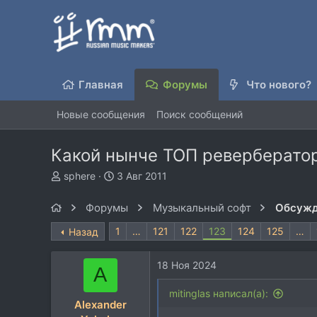
Главная
Форумы
Что нового?
Новые сообщения
Поиск сообщений
Какой нынче ТОП реверберато
А
Д
sphere
3 Авг 2011
в
а
т
т
Форумы
Музыкальный софт
Обсужд
о
а
р
н
1
…
121
122
123
124
125
…
Назад
т
а
е
ч
18 Ноя 2024
м
а
A
ы
л
mitinglas написал(а):
а
Alexander