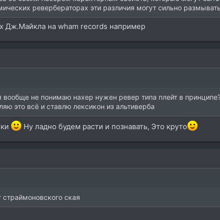
тмических ревербераторах эти различия могут сильно размывать
ях Дж.Майкла на wham records например
 я вообще не понимаю нахер нужен ревер типа плейт в принципе
аляю это всё и ставлю лексикон из альтиверба
оки
Ну ладно будем расти и познавать, Это круто
от страймоновского ская