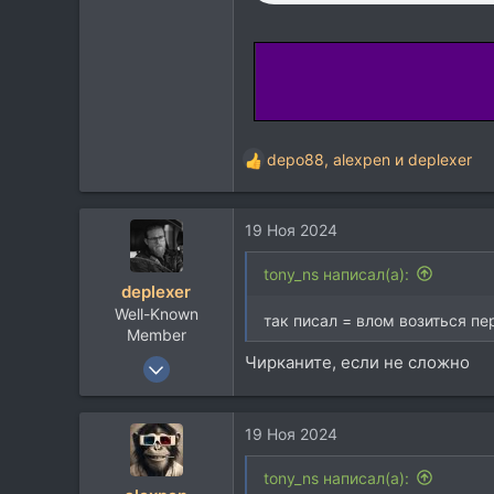
www.nautilusaustralia.com.au
depo88
,
alexpen
и
deplexer
Р
е
а
19 Ноя 2024
к
ц
и
tony_ns написал(а):
deplexer
и
Well-Known
:
так писал = влом возиться пе
Member
Чирканите, если не сложно
9 Янв 2012
12.017
8.932
19 Ноя 2024
113
tony_ns написал(а):