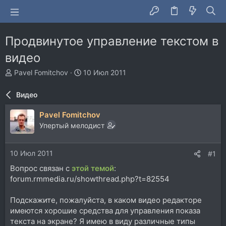
Продвинутое управление текстом в
видео
А
Д
Pavel Fomitchov
10 Июл 2011
в
а
т
т
Видео
о
а
р
н
Pavel Fomitchov
т
а
Упертый мелодист
е
ч
м
а
ы
л
10 Июл 2011
#1
а
Вопрос связан с
этой темой
:
forum.rmmedia.ru/showthread.php?t=82554
Подскажите, пожалуйста, в каком видео редакторе
имеются хорошие средства для управления показа
текста на экране? Я имею в виду различные типы