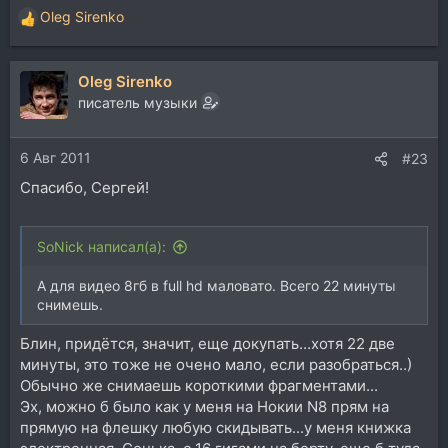
Oleg Sirenko
Р
е
а
Oleg Sirenko
к
ц
писатель музыки
и
и
6 Авг 2011
:
#23
Спасибо, Сергей!
SoNick написал(а):
А для видео 8гб в full hd маловато. Всего 22 минуты
снимешь.
Блин, придётся, значит, еще докупать...хотя 22 две
минуты, это тоже не очено мало, если разобраться..)
Обычно же снимаешь короткими фрагментами...
Эх, можно б было как у меня на Нокии N8 прям на
прямую на флешку любую скидывать...у меня книжка