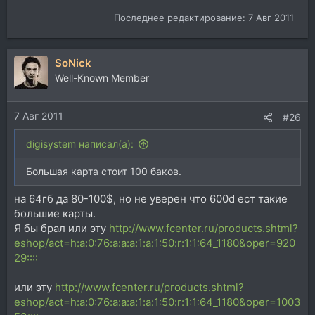
Последнее редактирование:
7 Авг 2011
SoNick
Well-Known Member
7 Авг 2011
#26
digisystem написал(а):
Большая карта стоит 100 баков.
на 64гб да 80-100$, но не уверен что 600d ест такие
большие карты.
Я бы брал или эту
http://www.fcenter.ru/products.shtml?
eshop/act=h:a:0:76:a:a:a:1:a:1:50:r:1:1:64_1180&oper=920
29::::
или эту
http://www.fcenter.ru/products.shtml?
eshop/act=h:a:0:76:a:a:a:1:a:1:50:r:1:1:64_1180&oper=1003