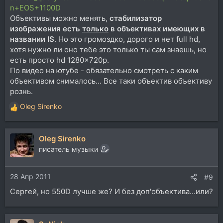
n+EOS+1100D
Объективы можно менять,
стабилизатор
изображения есть
только
в объективах имеющих в
названии IS
. Но это громоздко, дорого и нет full hd,
хотя нужно ли оно тебе это только ты сам знаешь, но
есть просто hd 1280x720p.
По видео на ютубе - обязательно смотреть с каким
объективом снималось... Все таки объектив объективу
рознь.
Oleg Sirenko
Р
е
а
Oleg Sirenko
к
ц
писатель музыки
и
и
28 Апр 2011
:
#9
Сергей, но 550D лучше же? И без доп'объектива...или?