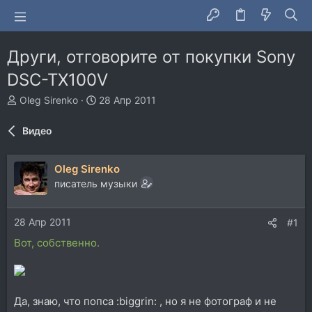
Други, отговорите от покупки Sony
DSC-TX100V
А
Д
Oleg Sirenko
28 Апр 2011
в
а
т
т
Видео
о
а
р
н
т
а
Oleg Sirenko
е
ч
писатель музыки
м
а
ы
л
а
28 Апр 2011
#1
Вот, собственно.
Да, знаю, что попса :biggrin: , но я не фотограф и не