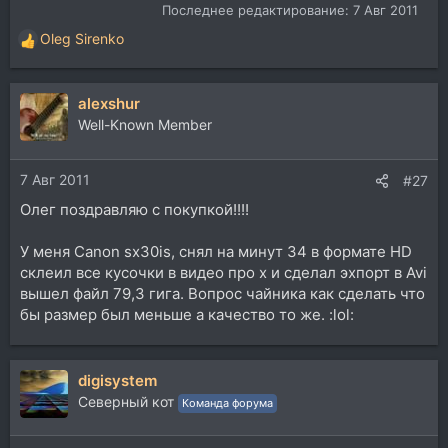
Последнее редактирование:
7 Авг 2011
Oleg Sirenko
Р
е
а
alexshur
к
ц
Well-Known Member
и
и
7 Авг 2011
:
#27
Олег поздравляю с покупкой!!!!
У меня Canon sx30is, снял на минут 34 в формате HD
склеил все кусочки в видео про х и сделал эхпорт в Avi
вышел файл 79,3 гига. Вопрос чайника как сделать что
бы размер был меньше а качество то же. :lol:
digisystem
Северный кот
Команда форума