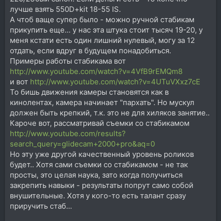
лучше взять 550D+kit 18-55 IS.
А чтоб ваще супер было - можно ручной стабикам
прикупить еще... у нас эта штука стоит тысяч 19-20, у
меня кстати есть один лишний нулевый, могу за 12
отдать, если вдруг в будущем понадобиться.
Примеры работы стабикама вот
http://www.youtube.com/watch?v=4VfB9rEMQm8
и вот
http://www.youtube.com/watch?v=4UTuVXxz7cE
То бишь движения камеры становятся как в
кинолентах, камера начинает "пархать". Но мускул
должен быть крепкий, т.к. это не для хиляков занятие..
Кароче вот, рассматривай съемки со стабикамом
http://www.youtube.com/results?
search_query=glidecam+2000+pro&aq=0
Но эту уже другой качественный уровень роликов
будет.. Хотя сами съемки со стабикамом - не так
просты, это целая наука, зато когда получиться
закрепить навыки - результаты попрут само собой
внушительные. Хотя у кого-то есть талант сразу
приручить стаб...