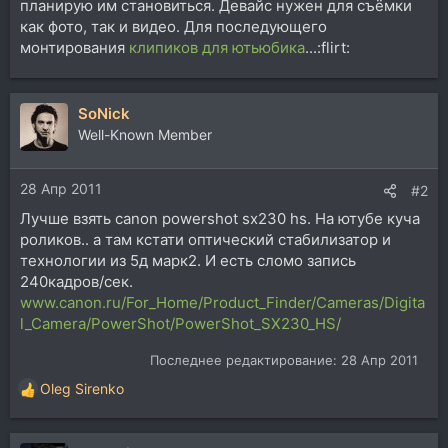
планирую им становиться. Девайс нужен для съёмки
как фото, так и видео. Для последующего
монтирования
клипиков для ютьюбика
...:flirt:
SoNick
Well-Known Member
28 Апр 2011
#2
Лучше взять canon powershot sx230 hs. На ютубе куча
роликов.. а там кстати оптический стабилизатор и
технологии из 5д марк2. И есть сломо запись
240кадров/сек.
www.canon.ru/For_Home/Product_Finder/Cameras/Digita
l_Camera/PowerShot/PowerShot_SX230_HS/
Последнее редактирование:
28 Апр 2011
Oleg Sirenko
Р
е
а