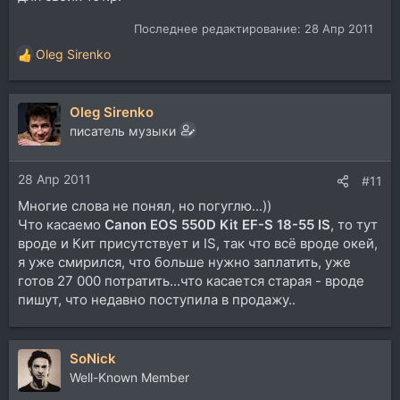
Последнее редактирование:
28 Апр 2011
Oleg Sirenko
Р
е
а
Oleg Sirenko
к
ц
писатель музыки
и
и
28 Апр 2011
:
#11
Многие слова не понял, но погуглю...))
Что касаемо
Canon EOS 550D Kit EF-S 18-55 IS
, то тут
вроде и Кит присутствует и IS, так что всё вроде окей,
я уже смирился, что больше нужно заплатить, уже
готов 27 000 потратить...что касается старая - вроде
пишут, что недавно поступила в продажу..
SoNick
Well-Known Member