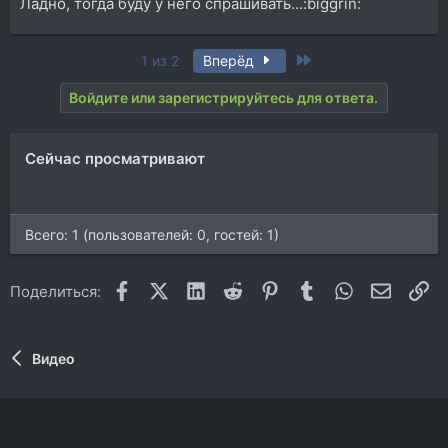
Ладно, тогда буду у него спрашивать...:biggrin:
Last
1 из 2
Вперёд
Войдите или зарегистрируйтесь для ответа.
Сейчас просматривают
Всего: 1 (пользователей: 0, гостей: 1)
Facebook
X (Twitter)
LinkedIn
Reddit
Pinterest
Tumblr
WhatsApp
Электр
Сс
Поделиться:
Видео