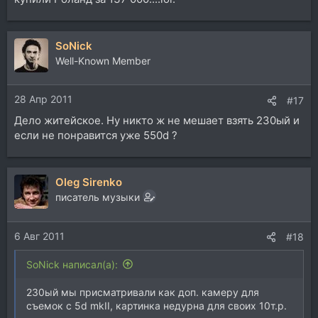
SoNick
Well-Known Member
28 Апр 2011
#17
Дело житейское. Ну никто ж не мешает взять 230ый и
если не понравится уже 550d ?
Oleg Sirenko
писатель музыки
6 Авг 2011
#18
SoNick написал(а):
230ый мы присматривали как доп. камеру для
съемок с 5d mkII, картинка недурна для своих 10т.р.