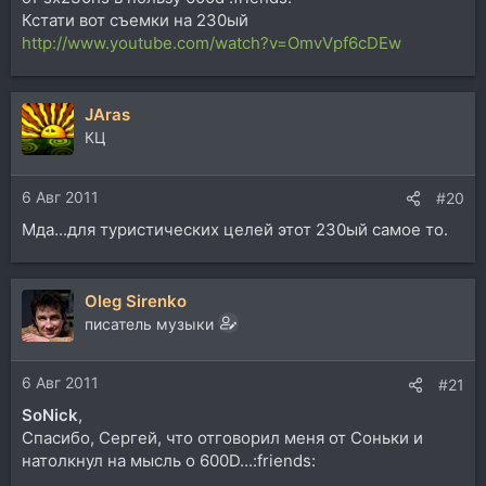
Кстати вот съемки на 230ый
http://www.youtube.com/watch?v=OmvVpf6cDEw
JAras
КЦ
6 Авг 2011
#20
Мда...для туристических целей этот 230ый самое то.
Oleg Sirenko
писатель музыки
6 Авг 2011
#21
SoNick
,
Спасибо, Сергей, что отговорил меня от Соньки и
натолкнул на мысль о 600D...:friends: