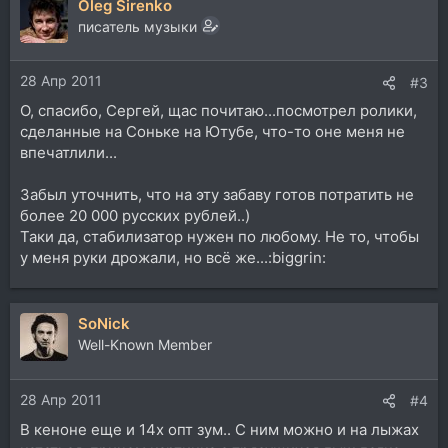
Oleg Sirenko
к
ц
писатель музыки
и
и
28 Апр 2011
:
#3
О, спасибо, Сергей, щас почитаю...посмотрел ролики,
сделанные на Соньке на Ютубе, что-то оне меня не
впечатлили...
Забыл уточнить, что на эту забаву готов потратить не
более 20 000 русских рублей..)
Таки да, стабилизатор нужен по любому. Не то, чтобы
у меня руки дрожали, но всё же...:biggrin:
SoNick
Well-Known Member
28 Апр 2011
#4
В кеноне еще и 14х опт зум.. С ним можно и на лыжах