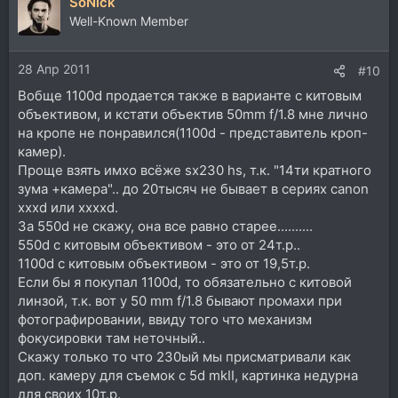
SoNick
Well-Known Member
28 Апр 2011
#10
Вобще 1100d продается также в варианте с китовым
объективом, и кстати объектив 50mm f/1.8 мне лично
на кропе не понравился(1100d - представитель кроп-
камер).
Проще взять имхо всёже sx230 hs, т.к. "14ти кратного
зума +камера".. до 20тысяч не бывает в сериях canon
xxxd или xxxxd.
За 550d не скажу, она все равно старее..........
550d с китовым объективом - это от 24т.р..
1100d с китовым объективом - это от 19,5т.р.
Если бы я покупал 1100d, то обязательно с китовой
линзой, т.к. вот у 50 mm f/1.8 бывают промахи при
фотографировании, ввиду того что механизм
фокусировки там неточный..
Скажу только то что 230ый мы присматривали как
доп. камеру для съемок с 5d mkII, картинка недурна
для своих 10т.р.