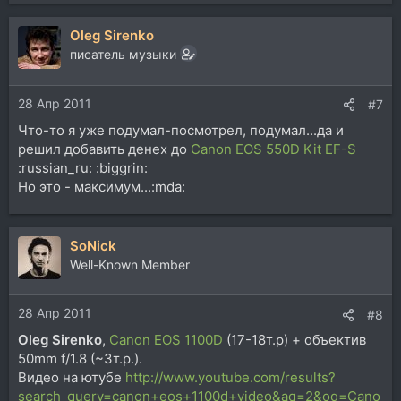
Oleg Sirenko
писатель музыки
28 Апр 2011
#7
Что-то я уже подумал-посмотрел, подумал...да и
решил добавить денех до
Canon EOS 550D Kit EF-S
:russian_ru: :biggrin:
Но это - максимум...:mda:
SoNick
Well-Known Member
28 Апр 2011
#8
Oleg Sirenko
,
Canon EOS 1100D
(17-18т.р) + объектив
50mm f/1.8 (~3т.р.).
Видео на ютубе
http://www.youtube.com/results?
search_query=canon+eos+1100d+video&aq=2&oq=Cano