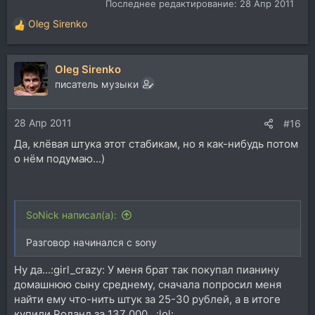
Последнее редактирование:
28 Апр 2011
Oleg Sirenko
Р
е
а
Oleg Sirenko
к
ц
писатель музыки
и
и
28 Апр 2011
:
#16
Да, клёвая штука этот стабикам, но я как-нибудь потом
о нём подумаю...)
SoNick написал(а):
Разговор начинался с sony
Ну да...:girl_crazy: У меня брат так покупал пианину
домашнюю сыну среднему, сначала попросил меня
найти ему что-нить штук за 25-30 рублей, а в итоге
купили Роланд за 137 000...:lol: