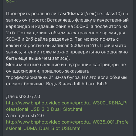
53::::
Проверить реально ли там 10мбайт/сек(т.е. class10) на
запись оч просто: Вставляешь флешку в качественный
кардридер и кидаешь файл на 500мб, а после этого на
2 гб. Потом делишь объем на затраченное время для
500мб и 2гб файла раздельно. Так можно понять с
какой скоростью он записал 500мб и 2гб. Причем это
запись, чтение тоже можно проверить(но оно должно
быть еще выше чем запись).
Меня местные внешние и внутренние картридеры не
оч вдохновили, пришлось заказывать
"профессиональный" из-за бугра. НУ это если объемы
съемок большие. Ведь 3 часа full hd это 64гб.
Для usb3.0 /2.0
http://www.bhphotovideo.com/c/produ...W300URBNA_Pr
ofessional_USB_3_0_Dual_Slot.html
А это для usb 2.0
http://www.bhphotovideo.com/c/produ...W035_001_Profe
ssional_UDMA_Dual_Slot_USB.html