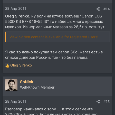
28 Апр 2011
#14
Oleg Sirenko
, ну если на ютубе вобъеш "Canon EOS
550D Kit EF-S 18-55 IS" то найдешь много красивых
мувиков. Из нормальных магазов за 28,5т.р. есть тут
View hidden content is available for registered users!
Я как-то давно покупал там canon 30d, магаз есть в
списке дилеров России. Так что без палева.
Oleg Sirenko
Р
е
а
SoNick
к
ц
Well-Known Member
и
и
28 Апр 2011
:
#15
Разговор начинался с sony .... в этом сегменте -
220/230ый canon. Если деньги есть - то конечно