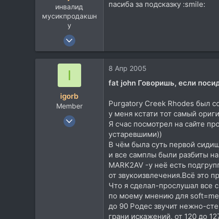
пасиба за подсказку :smile:
инвалид
мусикпродакшн
у
12 Мар 2005
3.110
1.677
8 Апр 2005
I
113
fat john Говоришь, если поси
54
igorb
Беларусь
Purgatory Creek Rhodes был с
Member
Посетить сайт
у меня кстати тот самый ориги
14 Янв 2005
Я счас посмотрел на сайте пр
70
устаревшими))
19
В чём была суть первой сидиш
и все самплы были разбиты на
8
MARK2AV -у неё есть подгруппы
от звукоизвлечения.Всё это п
Что я сделал-прослушал все 
по моему мнению для soft=med
до 90 Родес звучит нежно-стек
грани искажений, от 120 до 1