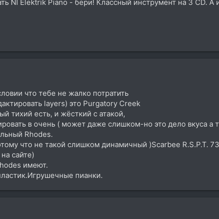
ь NI Elektrik Piano - бери! Классный инструмент на 3 CD. А
ловии что тебе не жалко потратить
актировать layers) это Purgatory Creek
ый тихий есть, и жёсткий с атакой,
ровать в очень ( может даже слишком-но это дело вкуса а 
льный Rhodes.
отому что не такой слишком динамичный )Scarbee R.S.P.T. 
на сайте)
Rhodes имеют.
 пластик.Игрушечные пианки.