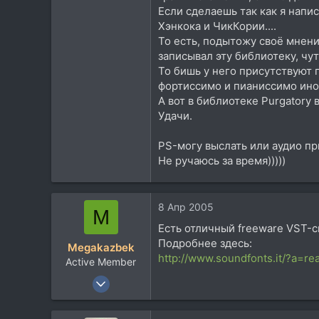
Если сделаешь так как я напи
Хэнкока и ЧикКории....
То есть, подытожу своё мнени
записывал эту библиотеку, чу
То бишь у него присутствуют 
фортиссимо и пианиссимо ино
А вот в библиотеке Purgatory 
Удачи.
PS-могу выслать или аудио пр
Не ручаюсь за время)))))
8 Апр 2005
M
Есть отличный freeware VST-с
Подробнее здесь:
Megakazbek
http://www.soundfonts.it/?a=r
Active Member
14 Дек 2004
719
93