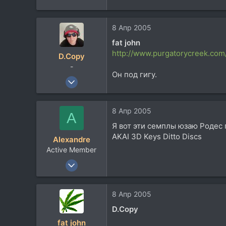
8 Апр 2005
fat john
http://www.purgatorycreek.com
D.Copy
-
Он под гигу.
7 Апр 2004
4.862
135
8 Апр 2005
A
63
Я вот эти семплы юзаю Родес 
52
AKAI 3D Keys Ditto Discs
Alexandre
Lviv, Ukraine, Ukraine
Active Member
3 Ноя 2004
1.547
12
8 Апр 2005
38
D.Copy
fat john