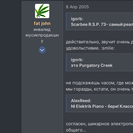
135
8 Апр 2005
63
52
igorb:
fat john
Scarbee R.S.P. 73- самый ре
Lviv, Ukraine, Ukraine
инвалид
мусикпродакшн
у
действительно, звучит очень 
12 Мар 2005
удовольстивие. :smile:
3.110
igorb:
1.677
это Purgatory Creek
113
54
не подскажешь часом, где мож
Беларусь
мы горазды, кстати, он очень
Посетить сайт
AlexReed:
NI Elektrik Piano - бери! Кла
согласен, шикарное электропи
общего...