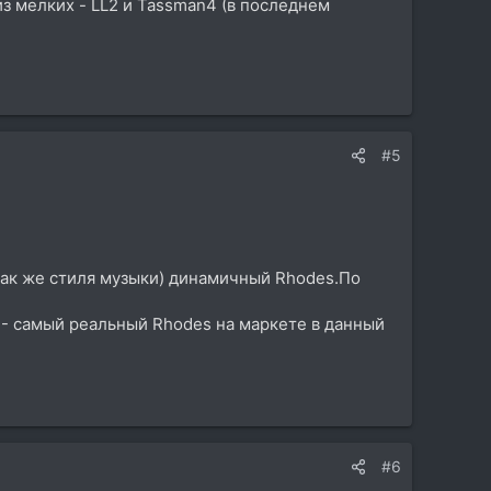
 из мелких - LL2 и Tassman4 (в последнем
#5
так же стиля музыки) динамичный Rhodes.По
73- самый реальный Rhodes на маркете в данный
#6