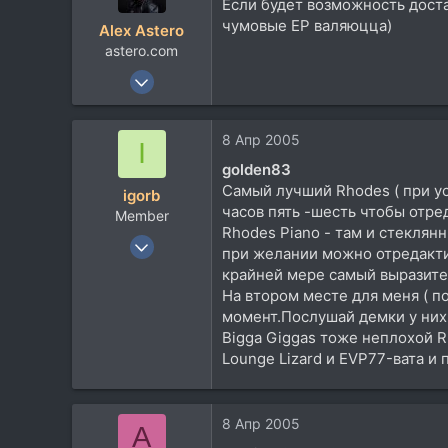
Если будет возможность достат
чумовые EP валяюцца)
Alex Astero
astero.com
9 Июн 2004
4.279
385
8 Апр 2005
I
83
golden83
Moscow
Самый лучший Rhodes ( при ус
igorb
www.astero.com
часов пять -шесть чтобы отред
Member
Rhodes Piano - там и стеклянн
14 Янв 2005
при желании можно отредакти
70
крайней мере самый выразите
19
На втором месте для меня ( п
момент.Послушай демки у них 
8
Bigga Giggas тоже неплохой 
Lounge Lizard и EVP77-вата и
8 Апр 2005
A