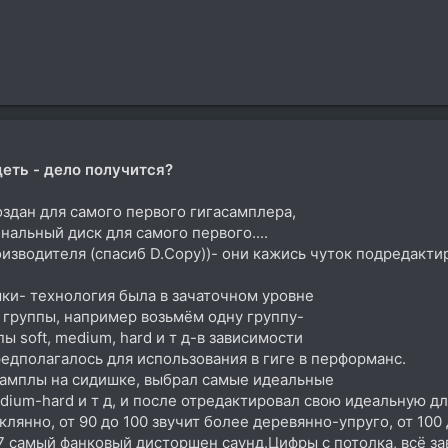
деть - дело получится?
оздан для самого первого гигасамплера,
нальный диск для самого первого....
оизводителя (спасиб D.Copy))- они кажись чуток подредакти
ки- технология была в зачаточном уровне
 группы, например возьмём одну группу-
 soft, medium, hard и т д-в зависимости
редполагалось для использования в гиге в перформанс.
самплы на сидишке, выбрал самые идеальные
ium-hard и т д, и после отредактировал свою идеальную для
лянно, от 90 до 100 звучит более деревянно-упруго, от 100 до
27 самый фанковый дисторшен саунд.Цифры с потолка, всё за