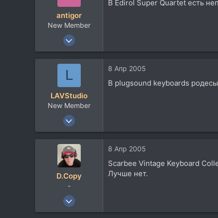
В Edirol Super Quartet есть н
antigor
New Member
21 Фев 2005
376
5
8 Апр 2005
L
0
В plugsound keyboards родесы
48
LAVStudio
New Member
17 Июл 2004
213
5
8 Апр 2005
0
Scarbee Vintage Keyboard Coll
Лучше нет.
D.Copy
-
7 Апр 2004
4.862