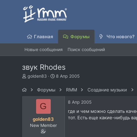
Главная
Форумы
Что нового?
Новые сообщения
Поиск сообщений
звук Rhodes
А
Д
golden83
8 Апр 2005
в
а
т
т
Форумы
RMM
Создание музыки
о
а
р
н
8 Апр 2005
G
т
а
е
ч
где и чем можно сделать каче
м
а
тот. Есть еще какие-нибудь в
golden83
ы
л
New Member
а