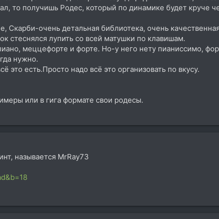
сал, то получишь Родес, который по динамике будет круче ч
е, Скарби-очень детальная библиотека, очень качественная
ток стеснялся лупить со всей матушки по клавишам.
пиано, меццефорте и форте. Но-у него нету пианиссимо, фор
гда нужно.
всё это есть.Просто надо всё это организовать по вкусу.
имеры или в гига формате свои родесы.
инт, называется MrRay73
ead&b=18