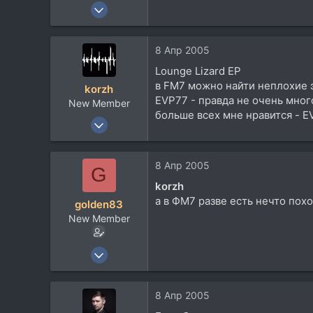
16 Дек 2004
230
0
8 Апр 2005
0
Lounge Lizard EP
в FM7 можно найти неплохие 
korzh
EVP77 - правда не очень мног
New Member
больше всех мне нравится - EV
17 Сен 2004
186
8
8 Апр 2005
G
0
korzh
а в ФМ7 разве есть нечто пох
golden83
New Member
16 Дек 2004
230
0
8 Апр 2005
0