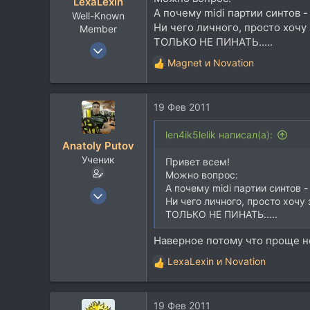
LexaLexin
А почему midi партии синтов - 
Well-Known
Ни чего личного, просто хочу з
Member
ТОЛЬКО НЕ ПИНАТЬ.....
23 Окт 2007
Magnet
и
Novation
1.586
Р
е
925
а
113
19 Фев 2011
к
44
ц
и
len4ik5lelik написал(а):
г. Новочеркасск
Anatoly Putov
и
Ученик
:
Привет всем!
Можно вопрос:
А почему midi партии синтов - 
24 Май 2009
Ни чего личного, просто хочу з
264
ТОЛЬКО НЕ ПИНАТЬ.....
49
Наверное потому что проще н
28
LexaLexin
и
Novation
42
Р
е
Тольятти, Russia
а
19 Фев 2011
к