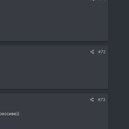
#72
#73
рессиве))