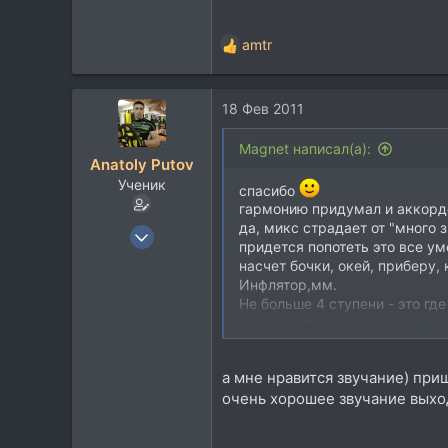
amtr
Р
е
а
18 Фев 2011
к
ц
и
Magnet написал(а):
Anatoly Putov
и
Ученик
:
спасибо
гармонию придумал и аккордо
да, микс страдает от "много 
24 Май 2009
придется попотеть это все ум
264
насчет бочки, окей, приберу,
49
Инфлятор,мм.
Не больше 4 ступени - это гд
28
я по совету полисквашер заюза
42
было L316
Тольятти, Russia
подергать.
а мне нравится звучание) при
amtr спасибо за отеческую по
очень хорошее звучание выхо
как забороть бухтение, чтоб 