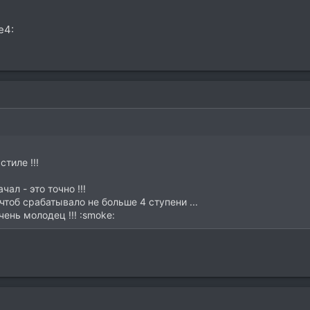
e4:
стиле !!!
ал - это точно !!!
чтоб срабатывало не больше 4 ступени ...
чень молодец !!! :smoke: