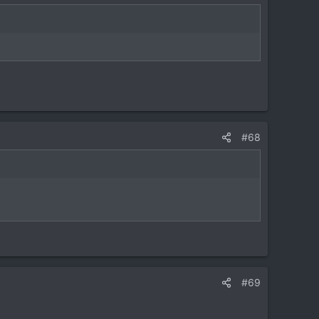
#68
#69