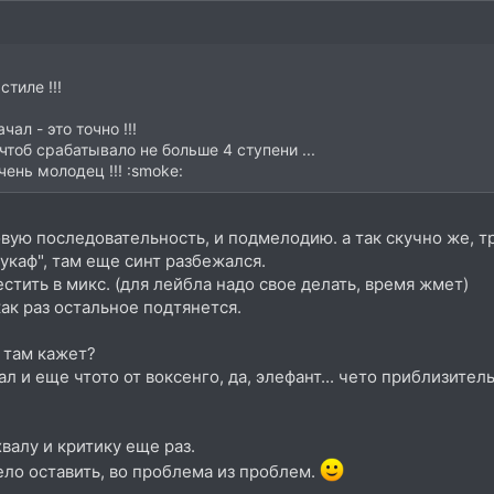
стиле !!!
ал - это точно !!!
чтоб срабатывало не больше 4 ступени ...
чень молодец !!! :smoke:
ую последовательность, и подмелодию. а так скучно же, тр
вукаф", там еще синт разбежался.
стить в микс. (для лейбла надо свое делать, время жмет)
как раз остальное подтянется.
е там кажет?
л и еще чтото от воксенго, да, элефант... чето приблизитель
валу и критику еще раз.
тело оставить, во проблема из проблем.