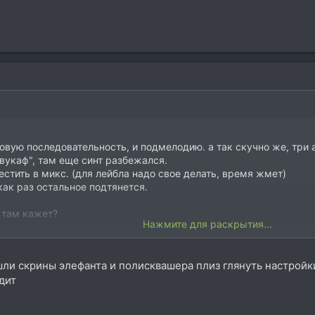
вую последовательность, и подмелодию. а так скучно же, три 
звукаф", там еще синт разбежался.
естить в микс. (для лейбла надо свое делать, время жмет)
 как раз остальное подтянется.
е там кажет?
Нажмите для раскрытия...
л и еще чтото от воксенго, да, элефант... чето приблизительно 
шли скрины элефанта и полисквашера плиз глянуть настройки 
хвалу и критику еще раз.
дит
тело оставить, во проблема из проблем.