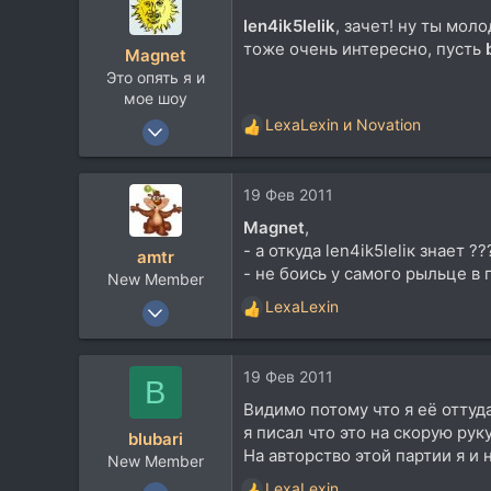
ц
len4ik5lelik
, зачет! ну ты мол
и
тоже очень интересно, пусть
Magnet
и
Это опять я и
:
мое шоу
3 Июн 2007
LexaLexin
и
Novation
Р
3.843
е
а
4.264
19 Фев 2011
к
113
ц
Magnet
,
и
- а откуда len4ik5leliк знает ??
amtr
и
- не боись у самого рыльце в пу
New Member
:
31 Окт 2009
LexaLexin
Р
641
е
а
151
19 Фев 2011
к
B
0
ц
Видимо потому что я её оттуда
United States
и
я писал что это на скорую рук
blubari
и
На авторство этой партии я и 
New Member
:
5 Окт 2010
LexaLexin