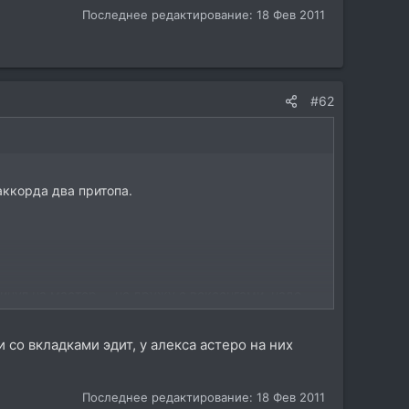
Последнее редактирование:
18 Фев 2011
#62
аккорда два притопа.
кинул на мастер, ...не дружу с воксенгами, надо
со вкладками эдит, у алекса астеро на них
Последнее редактирование:
18 Фев 2011