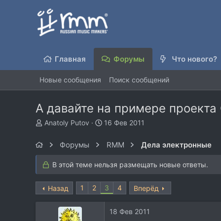
Главная
Форумы
Что нового?
Новые сообщения
Поиск сообщений
А давайте на примере проекта
А
Д
Anatoly Putov
16 Фев 2011
в
а
т
т
Форумы
RMM
Дела электронные
о
а
р
н
В этой теме нельзя размещать новые ответы.
т
а
е
ч
м
1
2
а
3
4
Назад
Вперёд
ы
л
а
18 Фев 2011