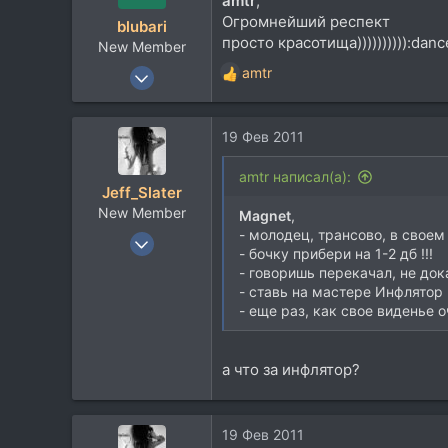
amtr
,
Огромнейший респект
blubari
просто красотища)))))))))):danc
New Member
5 Окт 2010
amtr
Р
46
е
а
8
19 Фев 2011
к
0
ц
и
amtr написал(а):
Jeff_Slater
и
New Member
:
Magnet
,
- молодец, трансово, в своем 
14 Апр 2010
- бочку прибери на 1-2 дб !!!
51
- говоришь перекачал, не докач
21
- ставь на мастере Инфлятор 
- еще раз, как свое виденье о
0
а что за инфлятор?
19 Фев 2011