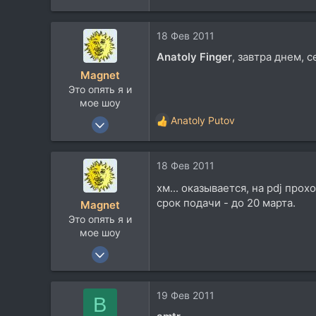
18 Фев 2011
Anatoly Finger
, завтра днем, 
Magnet
Это опять я и
мое шоу
3 Июн 2007
Anatoly Putov
Р
3.843
е
а
4.264
18 Фев 2011
к
113
ц
хм... оказывается, на pdj про
и
срок подачи - до 20 марта.
Magnet
и
Это опять я и
:
мое шоу
3 Июн 2007
3.843
4.264
19 Фев 2011
B
113