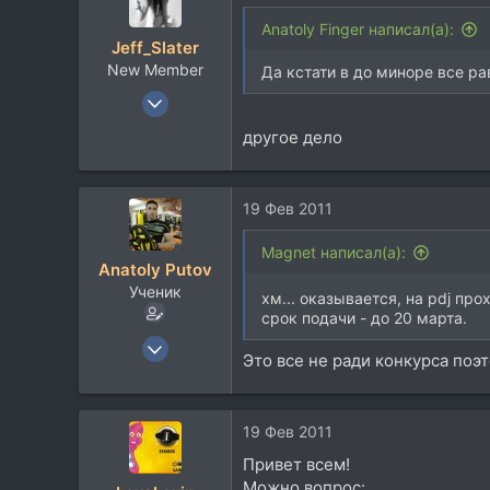
Anatoly Finger написал(а):
Jeff_Slater
New Member
Да кстати в до миноре все ра
14 Апр 2010
51
другое дело
21
0
19 Фев 2011
Magnet написал(а):
Anatoly Putov
Ученик
хм... оказывается, на pdj пр
срок подачи - до 20 марта.
24 Май 2009
Это все не ради конкурса поэт
264
49
28
19 Фев 2011
42
Привет всем!
Тольятти, Russia
Можно вопрос: