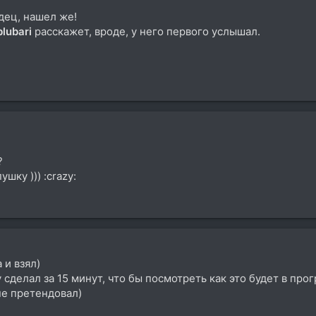
одец, нашел же!
blubari
расскажет, вроде, у него первого услышал.
?
шку ))) :crazy:
 и взял)
у сделал за 15 минут, что бы посмотреть как это будет в прог
не претендовал)