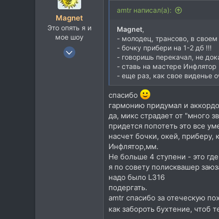
amtr написал(а):
Magnet
Это опять я и
Magnet
,
мое шоу
- молодец, трансово, в своем 
- бочку прибери на 1-2 дб !!!
3 Июн 2007
- говоришь перекачал, не докач
3.843
- ставь на мастере Инфлятор 
4.264
- еще раз, как свое виденье о
113
спасибо
гармонию придумал и аккордов
да, микс страдает от "много з
придется попотеть это все уме
насчет бочки, окей, приберу, 
Инфлятор,мм.
Не больше 4 ступени - это гд
я по совету полисквашер заюза
надо было L316
подергать.
amtr спасибо за отеческую пох
как забороть бухтение, чтоб 