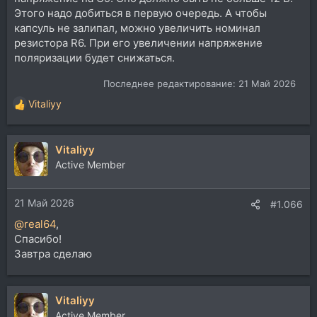
Этого надо добиться в первую очередь. А чтобы
капсуль не залипал, можно увеличить номинал
резистора R6. При его увеличении напряжение
поляризации будет снижаться.
Последнее редактирование:
21 Май 2026
Vitaliyy
Р
е
а
Vitaliyy
к
ц
Active Member
и
и
21 Май 2026
:
#1.066
@real64
,
Спасибо!
Завтра сделаю
Vitaliyy
Active Member