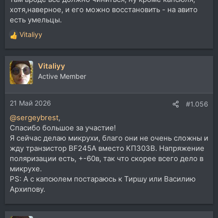
хотя,наверное, и его можно восстановить - на авито
есть умельцы.
Vitaliyy
Р
е
а
Vitaliyy
к
ц
Active Member
и
и
21 Май 2026
:
#1.056
@sergeybrest
,
Спасибо большое за участие!
Я сейчас делаю микрухи, благо они не очень сложны и
жду транзистор BF245A вместо КП303В. Напряжение
поляризации есть, +-60в, так что скорее всего дело в
микрухе.
PS: А с капсюлем постараюсь к Тиршу или Василию
Архипову.