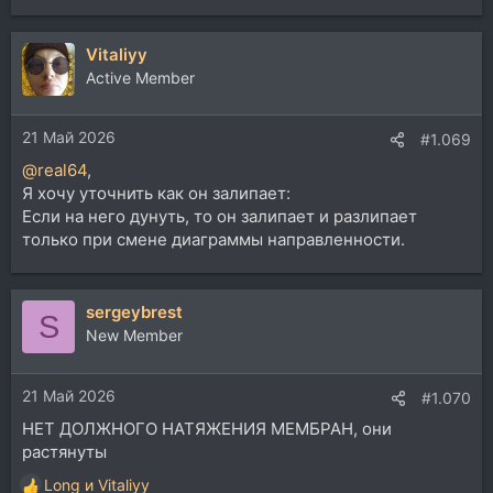
е
а
Vitaliyy
к
ц
Active Member
и
и
21 Май 2026
:
#1.069
@real64
,
Я хочу уточнить как он залипает:
Если на него дунуть, то он залипает и разлипает
только при смене диаграммы направленности.
sergeybrest
S
New Member
21 Май 2026
#1.070
НЕТ ДОЛЖНОГО НАТЯЖЕНИЯ МЕМБРАН, они
растянуты
Long
и
Vitaliyy