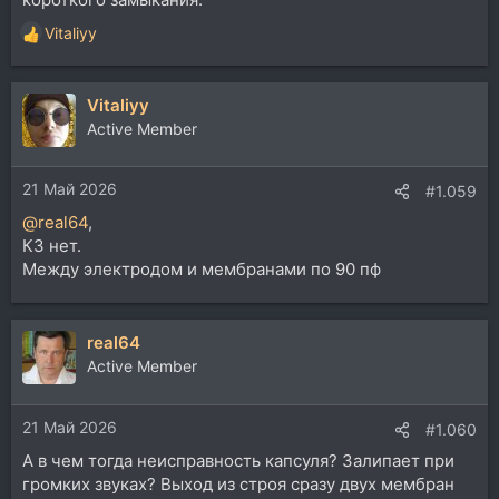
Vitaliyy
Р
е
а
Vitaliyy
к
ц
Active Member
и
и
21 Май 2026
:
#1.059
@real64
,
КЗ нет.
Между электродом и мембранами по 90 пф
real64
Active Member
21 Май 2026
#1.060
А в чем тогда неисправность капсуля? Залипает при
громких звуках? Выход из строя сразу двух мембран