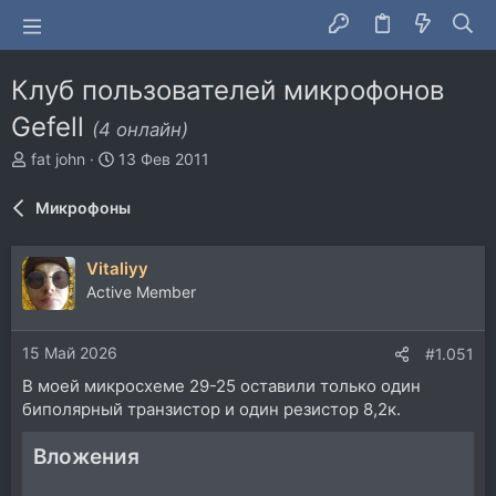
Клуб пользователей микрофонов
Gefell
(4 онлайн)
А
Д
fat john
13 Фев 2011
в
а
т
т
Микрофоны
о
а
р
н
т
а
Vitaliyy
е
ч
Active Member
м
а
ы
л
а
15 Май 2026
#1.051
В моей микросхеме 29-25 оставили только один
биполярный транзистор и один резистор 8,2к.
Вложения