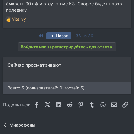
ёмкость 90 пФ и отсутствие КЗ. Скорее будет плохо
полевику
Vitaliyy
Р
е
а
First
Назад
36 из 36
к
ц
Войдите или зарегистрируйтесь для ответа.
и
и
:
Сейчас просматривают
Всего: 5 (пользователей: 0, гостей: 5)
Facebook
X (Twitter)
LinkedIn
Reddit
Pinterest
Tumblr
WhatsApp
Электр
Сс
Поделиться:
Микрофоны