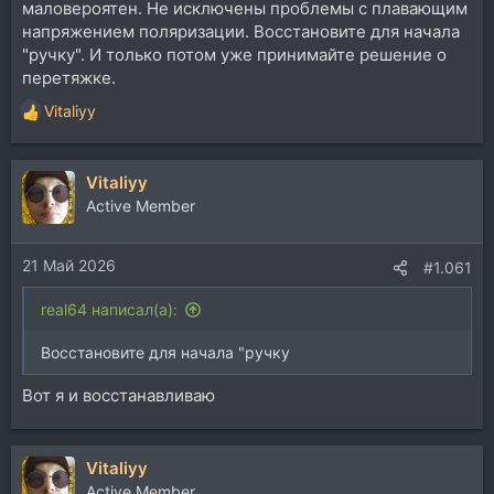
маловероятен. Не исключены проблемы с плавающим
напряжением поляризации. Восстановите для начала
"ручку". И только потом уже принимайте решение о
перетяжке.
Vitaliyy
Р
е
а
Vitaliyy
к
ц
Active Member
и
и
21 Май 2026
:
#1.061
real64 написал(а):
Восстановите для начала "ручку
Вот я и восстанавливаю
Vitaliyy
Active Member