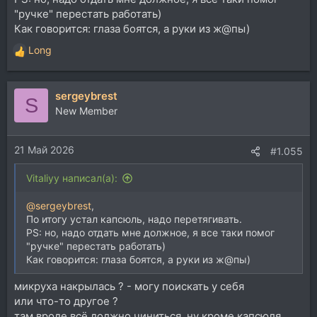
"ручке" перестать работать)
Как говорится: глаза боятся, а руки из ж@пы)
Long
Р
е
а
sergeybrest
к
S
ц
New Member
и
и
21 Май 2026
:
#1.055
Vitaliyy написал(а):
@sergeybrest
,
По итогу устал капсюль, надо перетягивать.
PS: но, надо отдать мне должное, я все таки помог
"ручке" перестать работать)
Как говорится: глаза боятся, а руки из ж@пы)
микруха накрылась ? - могу поискать у себя
или что-то другое ?
там вроде всё должно чиниться, ну кроме капсюля,