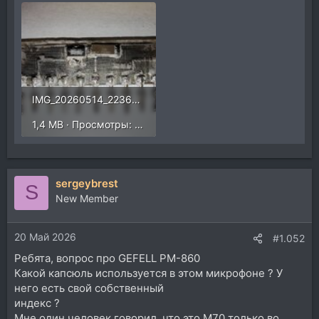
IMG_20260514_223635_edit_452044771328389.jpg
1,4 MB · Просмотры: 54
sergeybrest
S
New Member
20 Май 2026
#1.052
Ребята, вопрос про GEFELL PM-860
Какой капсюль используется в этом микрофоне ? У
него есть свой собственный
индекс ?
Мне один человек говорил, что это М70 только во