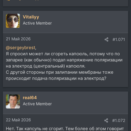
Р
е
а
Vitaliyy
к
ц
Active Member
и
и
21 Май 2026
:
#1.071
@sergeybrest
,
Я спросил может ли сгореть капсюль, потому что по
запарке (как обычно) подал напряжение поляризации
на электрод (центральный) капсюля.
С другой стороны при залипании мембраны тоже
происходит подача поляризации на электрод?
real64
Active Member
22 Май 2026
#1.072
Нет. Так капсуль не сгорит. Тем более об этом говорит