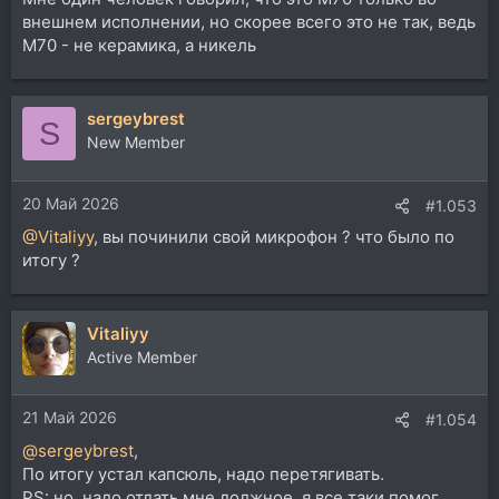
внешнем исполнении, но скорее всего это не так, ведь
М70 - не керамика, а никель
sergeybrest
S
New Member
20 Май 2026
#1.053
@Vitaliyy
, вы починили свой микрофон ? что было по
итогу ?
Vitaliyy
Active Member
21 Май 2026
#1.054
@sergeybrest
,
По итогу устал капсюль, надо перетягивать.
PS: но, надо отдать мне должное, я все таки помог