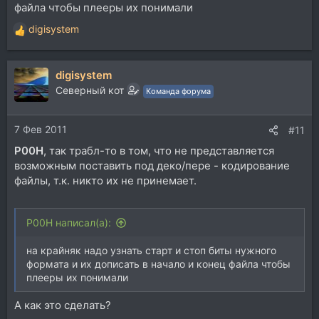
файла чтобы плееры их понимали
digisystem
Р
е
а
digisystem
к
ц
Северный кот
Команда форума
и
и
7 Фев 2011
:
#11
P00H
, так трабл-то в том, что не представляется
возможным поставить под деко/пере - кодирование
файлы, т.к. никто их не принемает.
P00H написал(а):
на крайняк надо узнать старт и стоп биты нужного
формата и их дописать в начало и конец файла чтобы
плееры их понимали
А как это сделать?