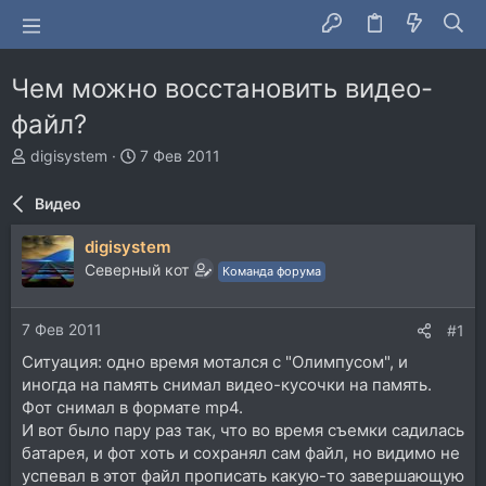
Чем можно восстановить видео-
файл?
А
Д
digisystem
7 Фев 2011
в
а
т
т
Видео
о
а
р
н
digisystem
т
а
Северный кот
Команда форума
е
ч
м
а
ы
л
7 Фев 2011
#1
а
Ситуация: одно время мотался с "Олимпусом", и
иногда на память снимал видео-кусочки на память.
Фот снимал в формате mp4.
И вот было пару раз так, что во время съемки садилась
батарея, и фот хоть и сохранял сам файл, но видимо не
успевал в этот файл прописать какую-то завершающую