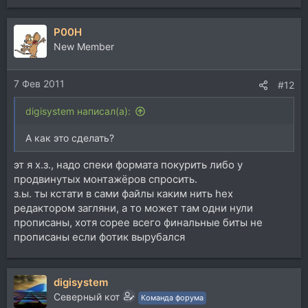
P00H
New Member
7 Фев 2011
#12
digisystem написал(а):
А как это сделать?
эт я х.з., надо спеки формата покурить либо у
продвинутых монтажёров спросить.
з.ы. ты кстати в сами файлы каким нить hex
редактором загляни, а то может там одни нули
прописаны, хотя сорее всего финальные биты не
прописаны если фотик вырубался
digisystem
Северный кот
Команда форума