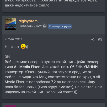
а VLC не пробовал проигрывать? он вроде все жрет,
даже недокачаное файло.
digisystem
Северный кот
Команда форума
7 Фев 2011
#5
Не жрет
))
ЗЫ
Вобщем мне наверно нужен какой-нить файл-фиксер
типа
All Media Fixer
. Или какой-нить
ОЧЕНЬ УМНЫЙ
конвертер. (Очень умный, потому что средние это
файло не видят как Mov, соответственно не жрут, а All
Media Fixer, я попробовал 7,2 он не справился. Ищу
пока более новый (типа вдруг сможет), но в остальном
надеюсь на какой-нить хороший совет ))))