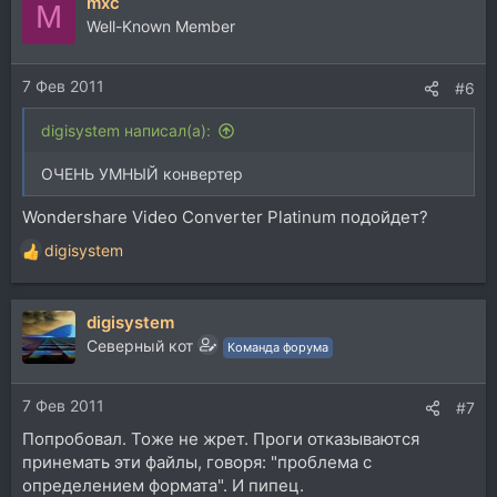
mxc
M
Well-Known Member
7 Фев 2011
#6
digisystem написал(а):
ОЧЕНЬ УМНЫЙ конвертер
Wondershare Video Converter Platinum подойдет?
digisystem
Р
е
а
digisystem
к
ц
Северный кот
Команда форума
и
и
7 Фев 2011
:
#7
Попробовал. Тоже не жрет. Проги отказываются
принемать эти файлы, говоря: "проблема с
определением формата". И пипец.