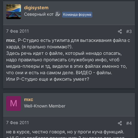
digisystem
Северный кот
Команда форума
7 Фев 2011
#3
mxc
, Р-Студио есть утилита для вытаскивания файла с
харда, (я прально понимаю?).
Здесь речь идет о файле, который ненадо спасать,
надо правильно прописать служебную инфо, чтоб
медиа-плееры и тд, видели в этих файлах именно то,
что они и есть на самом деле. ВИДЕО - файлы.
Или Р-Студио еще и фиксить умеет?
mxc
M
Well-Known Member
7 Фев 2011
#4
не в курсе, честно говоря, но у проги куча функций.