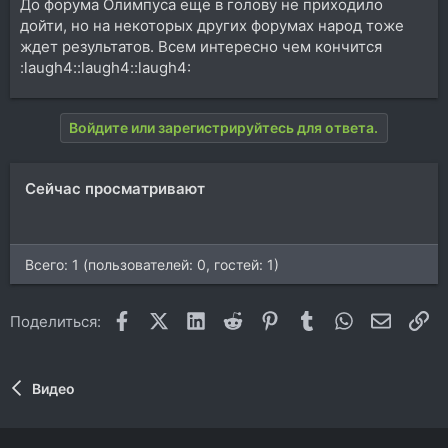
До форума Олимпуса еще в голову не приходило
дойти, но на некоторых других форумах народ тоже
ждет результатов. Всем интересно чем кончится
:laugh4::laugh4::laugh4:
Войдите или зарегистрируйтесь для ответа.
Сейчас просматривают
Всего: 1 (пользователей: 0, гостей: 1)
Facebook
X (Twitter)
LinkedIn
Reddit
Pinterest
Tumblr
WhatsApp
Электр
Сс
Поделиться:
Видео