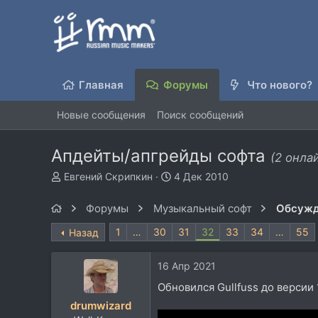
Главная
Форумы
Что нового?
Новые сообщения
Поиск сообщений
Апдейты/апгрейды софта
(2 онла
А
Д
Евгений Скрипкин
4 Дек 2010
в
а
т
т
Форумы
Музыкальный софт
Обсужд
о
а
р
н
1
…
30
31
32
33
34
…
55
Назад
т
а
е
ч
16 Апр 2021
м
а
ы
л
Обновился Gullfuss до версии 1
а
drumwizard