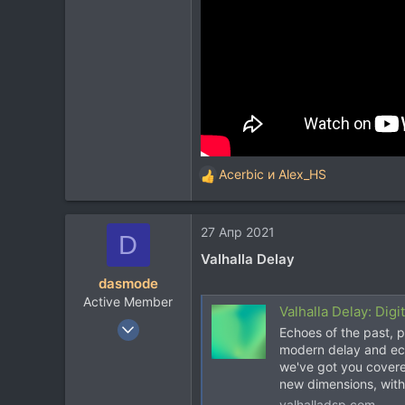
Acerbic
и
Alex_HS
Р
е
а
27 Апр 2021
к
D
ц
Valhalla Delay
и
dasmode
и
Active Member
:
Valhalla Delay: Dig
24 Окт 2020
Echoes of the past, p
126
modern delay and echo
we've got you covere
172
new dimensions, with
43
valhalladsp.com