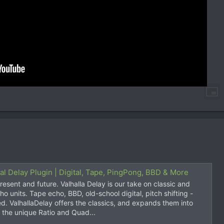
ital Delay Plugin | Digital, Tape, PingPong, BBD & More
resent and future. Valhalla Delay is our take on classic and
 units. Tape echo, BBD, old-school digital, pitch shifting -
d. ValhallaDelay offers the classics, and expands them into
 the unique Ratio and Quad...