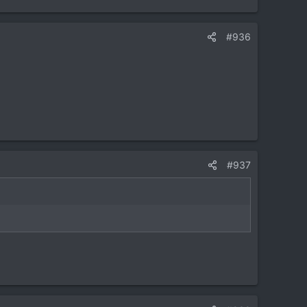
#936
#937