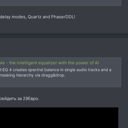
delay modes, Quartz and PhaserDDL!
e - the intelligent equalizer with the power of AI
:EQ 4 creates spectral balance in single audio tracks and a
nmasking hierarchy via dragg&drop.
ейдить за 29Евро.