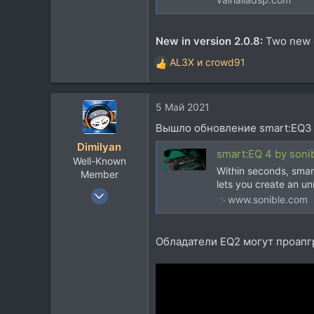
New in version 2.0.8:
Two new 
AL3X
и
crowd91
Р
е
а
5 Май 2021
к
ц
Вышло обновление smart:EQ3
и
Dimilyan
и
smart:EQ 4 by sonibl
Well-Known
:
Within seconds, smart
Member
lets you create an u
23 Янв 2008
www.sonible.com
990
595
Обладатели EQ2 могут проапгр
93
40
Владивосток