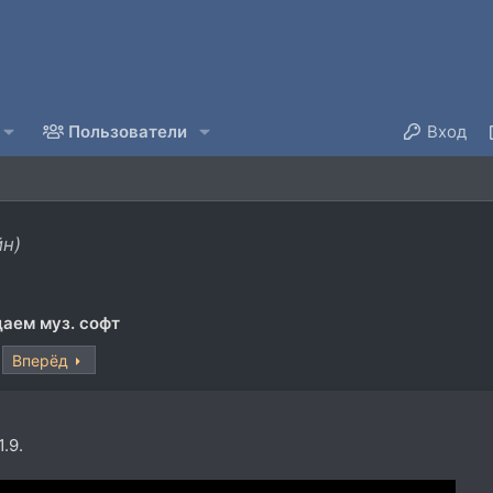
Пользователи
Вход
йн)
аем муз. софт
Вперёд
.9.