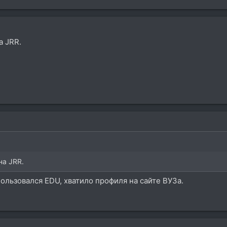
а JRR.
на JRR.
пользовался EDU, хватило профиля на сайте ВУЗа.