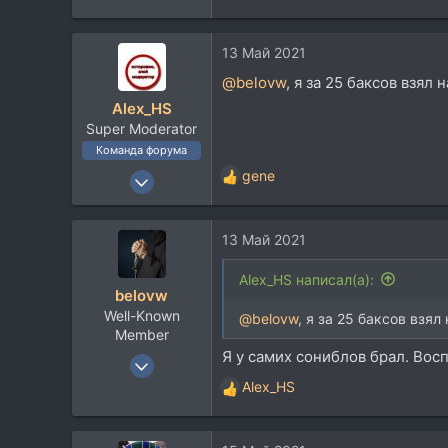
113
е
52
а
13 Май 2021
к
RK Almaty
ц
@belovw
, я за 25 баксов взял н
boosty.to
и
Alex_HS
и
Super Moderator
:
Команда форума
19 Ноя 2002
gene
Р
21.717
е
а
33.736
13 Май 2021
к
113
ц
и
59
Alex_HS написал(а):
belovw
и
Москва
Well-Known
:
@belovw
, я за 25 баксов взял 
Member
Я у самих сониблов брал. Вос
22 Апр 2009
10.266
Alex_HS
Р
9.608
е
а
113