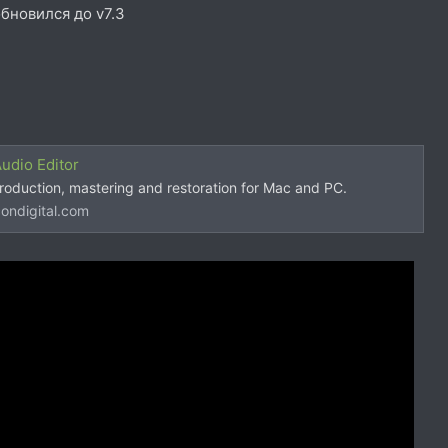
обновился до v7.3
Audio Editor
production, mastering and restoration for Mac and PC.
ondigital.com