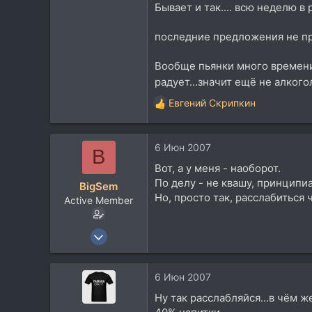
1.637
Бывает и так.... всю неделю в
113
последние предложения не про
58
EU
Вообще пьянки много времени 
радует...значит ещё не алкого
Евгений Скрипкин
Р
е
а
6 Июн 2007
к
B
ц
Вот, а у меня - наоборот.
и
По делу - не квашу, принципи
BigSem
и
Но, просто так, расслабиться чт
Active Member
:
25 Ноя 2005
1.074
2
6 Июн 2007
38
Ну так расслабляйся...в чём 
51