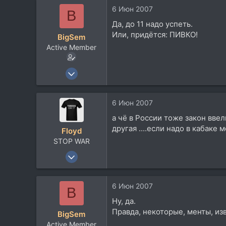
1.637
6 Июн 2007
B
113
Да, до 11 надо успеть.
58
Или, придётся: ПИВКО!
BigSem
EU
Active Member
25 Ноя 2005
1.074
2
6 Июн 2007
38
а чё в России тоже закон ввел
51
другая ....если надо в кабаке 
Floyd
Санкт-Петербург
STOP WAR
Посетить сайт
28 Сен 2005
4.932
1.637
6 Июн 2007
B
113
Ну, да.
58
Правда, некоторые, менты, изв
BigSem
EU
Active Member