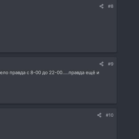
#8
#9
ло правда с 8-00 до 22-00.....правда ещё и
#10