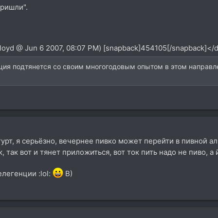
ришли".
Floyd @ Jun 6 2007, 08:07 PM) [snapback]454105[/snapback]</
ция подтянется со своим многогодовым опытом в этом направлен
урт, я серьёзно, вечернее пивко может перейти в пивной ал
к, так вот и тянет приложиться, вот ток пить надо не пиво, 
легенции :lol:
B)