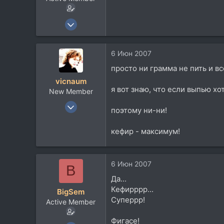
25 Ноя 2005
1.074
2
6 Июн 2007
38
просто ни грамма не пить и вс
51
vicnaum
Санкт-Петербург
я вот знаю, что если выпью хот
New Member
Посетить сайт
28 Апр 2005
поэтому ни-ни!
741
17
кефир - максимум!
0
40
6 Июн 2007
B
Беларусь, Гродно
Да...
www.naumik.com
Кефирррр...
BigSem
Суперрр!
Active Member
Фигасе!