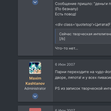
25 Ноя 2005
Сообщение пришло: "деньги п
1.074
(По безналу)
2
Есть повод!
38
<div class='quotetop'>Цитата(
51
Санкт-Петербург
Cейчас творческая интелиген
[/b]
Посетить сайт
Что-то нет...
6 Июн 2007
Парни переходите на чудо-йог
дворе, ляпота! и у всех пиваси
Maxim
Kashtanov
PS из записок творческой инте
Administrator
8 Июл 2003
971
297
6 Июн 2007