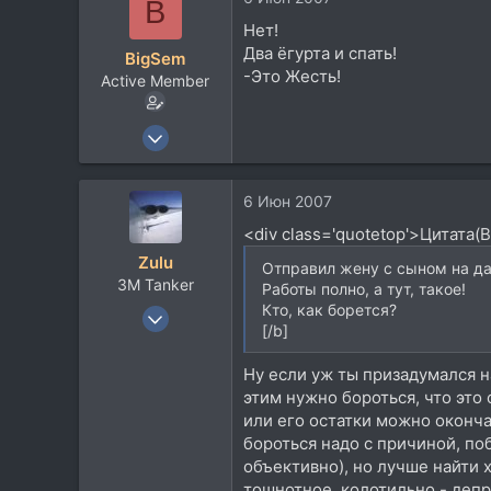
B
63
Нет!
43
Два ёгурта и спать!
BigSem
РФ, Моска, северо-запад
-Это Жесть!
Active Member
25 Ноя 2005
1.074
2
6 Июн 2007
38
<div class='quotetop'>Цитата(
51
Zulu
Отправил жену с сыном на да
Санкт-Петербург
3М Tanker
Работы полно, а тут, такое!
Посетить сайт
Кто, как борется?
27 Янв 2005
[/b]
3.064
369
Ну если уж ты призадумался на
83
этим нужно бороться, что это
или его остатки можно оконча
53
бороться надо с причиной, по
UKKK/UKKT/UKBB
объективно), но лучше найти х
musicland.com.ua
тошнотное, колотильно - депр