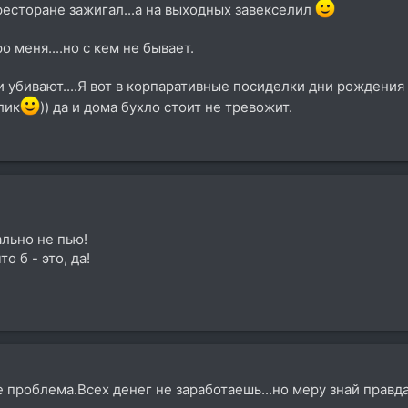
 ресторане зажигал...а на выходных завекселил
 меня....но с кем не бывает.
убивают....Я вот в корпаративные посиделки дни рождения 
лик
)) да и дома бухло стоит не тревожит.
ально не пью!
о б - это, да!
же проблема.Всех денег не заработаешь...но меру знай прав