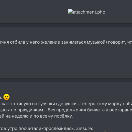
ечня отбила у него желание заниматься музыкой) говорит, ч
и.
как то тянуло на гулянки+девушки...теперь кому морду набит
ных по праздинкам....без продолжения банкета в ресторане..
лей на неделю и по всему посёлку.
гое утро посчитали-прослезились. :unsure: