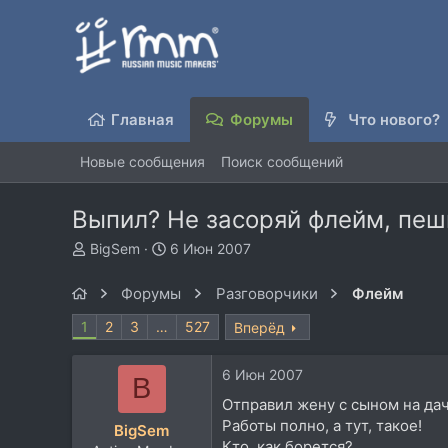
Главная
Форумы
Что нового?
Новые сообщения
Поиск сообщений
Выпил? Не засоряй флейм, пеш
А
Д
BigSem
6 Июн 2007
в
а
т
т
Форумы
Разговорчики
Флейм
о
а
р
н
1
2
3
…
527
Вперёд
т
а
е
ч
6 Июн 2007
м
а
B
ы
л
Отправил жену с сыном на дач
а
Работы полно, а тут, такое!
BigSem
Кто, как борется?