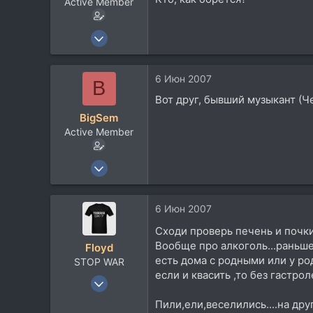
Active Member
25 Ноя 2005
1.074
2
6 Июн 2007
B
38
Вот друг, бывший музыкант (Ч
51
BigSem
Санкт-Петербург
Active Member
Посетить сайт
25 Ноя 2005
1.074
2
6 Июн 2007
38
Сходи проверь печень и почк
51
Вообще про алкоголь...раньше 
Floyd
Санкт-Петербург
есть дома с родными или у род
STOP WAR
Посетить сайт
если и квасить ,то без гастро
28 Сен 2005
4.932
Пили,ели,веселились....на дру