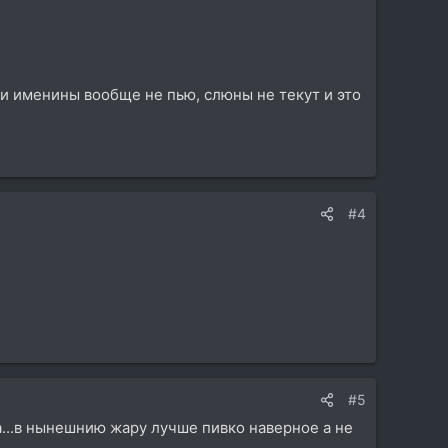
и именины вообще не пью, слюны не текут и это
#4
#5
да...в нынешнию жару лучше пивко наверное а не