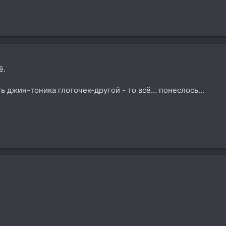
ё.
ь джин-тоника глоточек-другой - то всё... понеслось...