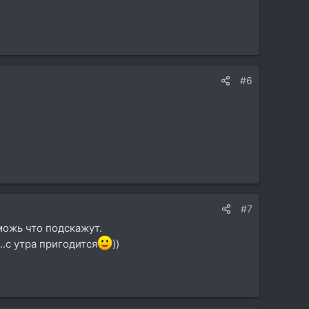
#6
#7
можь что подскажут.
..с утра пригодится
))