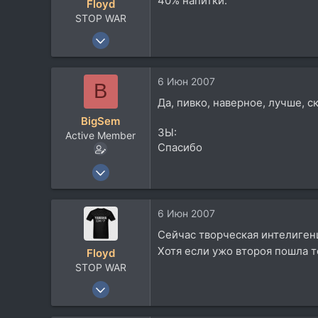
40% напитки.
Floyd
Санкт-Петербург
STOP WAR
Посетить сайт
28 Сен 2005
4.932
1.637
6 Июн 2007
B
113
Да, пивко, наверное, лучше, с
58
BigSem
EU
ЗЫ:
Active Member
Спасибо
25 Ноя 2005
1.074
2
6 Июн 2007
38
Cейчас творческая интелиген
51
Хотя если ужо второя пошла то 
Floyd
Санкт-Петербург
STOP WAR
Посетить сайт
28 Сен 2005
4.932