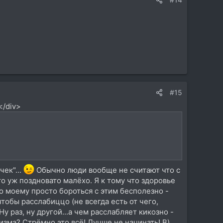
#15
</div>
чек"...
Обычно люди вообще не считают что с
о уж поздновато малёхо. Я к тому что здоровье
По моему просто бороться с этим бесполезно -
тобы расслабиццо (не всегда есть от чего,
у раз, ну другой...а чем расслабляет кикозно -
зма? Стрёмно это всё! Лучше не начинать! B)