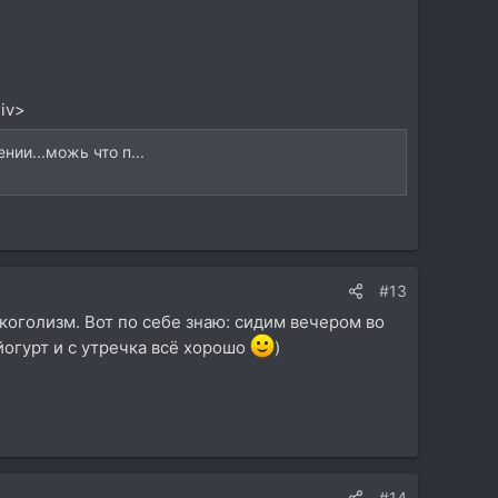
div>
ии...можь что п...
#13
коголизм. Вот по себе знаю: сидим вечером во
а йогурт и с утречка всё хорошо
)
#14