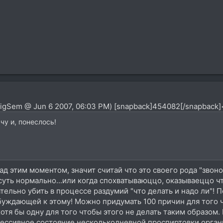
BigSem @ Jun 6 2007, 06:03 PM) [snapback]454082[/snapback]
чу и, понеслось!
д этим моментом, значит считай что это своего рода "звоно
 суть нормально...или когда спохватываюццо, оказываеццо чт
тельно убить в процессе раздумий "что делать и надо ли"! 
буждающей к этому! Можно придумать 100 причин для того ч
отя бы одну для того чтобы этого не делать таким образом. Н
ессивное состояние несколькодневной проспиртовки органи