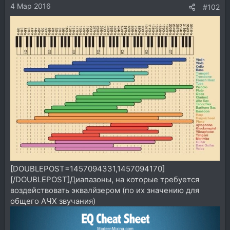
4 Мар 2016
:
#102
[DOUBLEPOST=1457094331,1457094170]
[/DOUBLEPOST]Диапазоны, на которые требуется
воздействовать эквалйзером (по их значению для
общего АЧХ звучания)