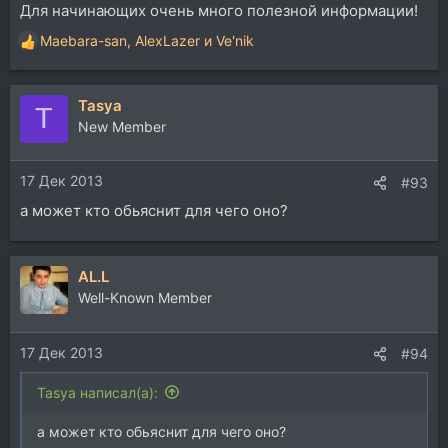
Для начинающих очень много полезной информации!
Maebara-san
,
AlexLazer
и
Ve'nik
Р
е
а
Tasya
к
T
ц
New Member
и
и
17 Дек 2013
:
#93
а может кто обьяснит для чего оно?
AL.L
Well-Known Member
17 Дек 2013
#94
Tasya написал(а):
а может кто обьяснит для чего оно?