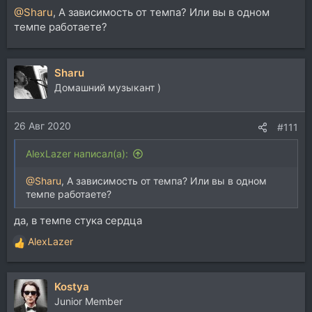
@Sharu
, А зависимость от темпа? Или вы в одном
темпе работаете?
Sharu
Домашний музыкант )
26 Авг 2020
#111
AlexLazer написал(а):
@Sharu
, А зависимость от темпа? Или вы в одном
темпе работаете?
да, в темпе стука сердца
AlexLazer
Р
е
а
Kostya
к
ц
Junior Member