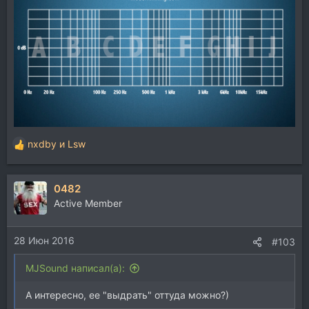
nxdby
и
Lsw
Р
е
а
0482
к
ц
Active Member
и
и
28 Июн 2016
:
#103
MJSound написал(а):
А интересно, ее "выдрать" оттуда можно?)