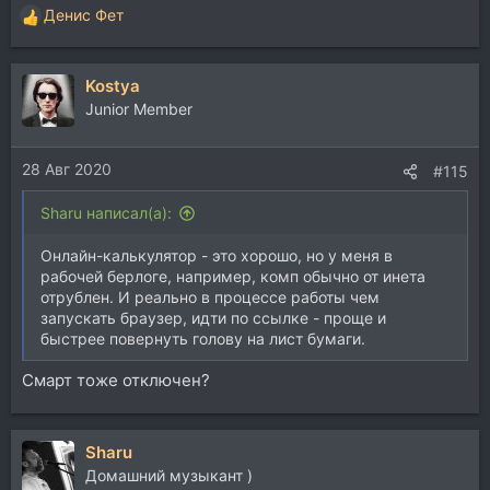
Денис Фет
Р
е
а
Kostya
к
ц
Junior Member
и
и
28 Авг 2020
:
#115
Sharu написал(а):
Онлайн-калькулятор - это хорошо, но у меня в
рабочей берлоге, например, комп обычно от инета
отрублен. И реально в процессе работы чем
запускать браузер, идти по ссылке - проще и
быстрее повернуть голову на лист бумаги.
Смарт тоже отключен?
Sharu
Домашний музыкант )