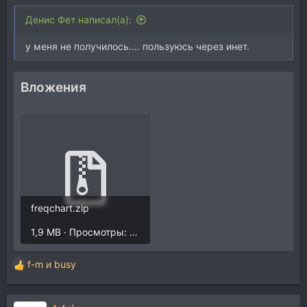
Денис Фет написал(а):
у меня не получилось.... пользуюсь через инет.
Вложения
freqchart.zip
1,9 MB · Просмотры: 623
f-m
и
busy
Р
е
а