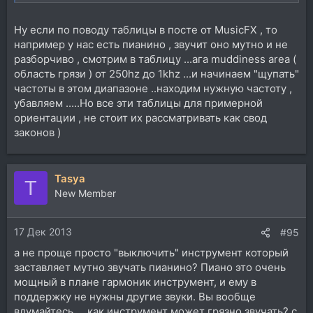
Ну если по поводу таблицы в посте от MusicFX , то
например у нас есть пианино , звучит оно мутно и не
разборчиво , смотрим в таблицу ...ага muddiness area (
область грязи ) от 250hz до 1khz ...и начинаем "щупать"
частоты в этом диапазоне ..находим нужную частоту ,
убавляем .....Но все эти таблицы для примерной
ориентации , не стоит их рассматривать как свод
законов )
Tasya
T
New Member
17 Дек 2013
#95
а не проще просто "выключить" инструмент который
заставляет мутно звучать пианино? Пиано это очень
мощный в плане гармоник инструмент, и ему в
поддержку не нужны другие звуки. Вы вообще
вдумайтесь.... как инструмент может грязно звучать? с