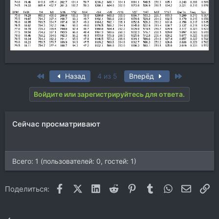
First
Last
Назад
4 из 5
Вперёд
Войдите или зарегистрируйтесь для ответа.
Сейчас просматривают
Всего: 1 (пользователей: 0, гостей: 1)
Facebook
X (Twitter)
LinkedIn
Reddit
Pinterest
Tumblr
WhatsApp
Электр
Сс
Поделиться: