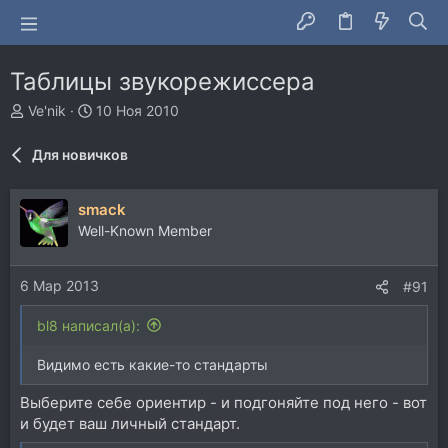
Таблицы звукорежиссера
А
Д
Ve'nik
10 Ноя 2010
в
а
т
т
Для новичков
о
а
р
н
т
а
smack
е
ч
Well-Known Member
м
а
ы
л
а
6 Мар 2013
#91
bl8 написал(а):
Видимо есть какие-то стандарты
Выберите себе ориентир - и подгоняйте под него - вот
и будет ваш личный стандарт.