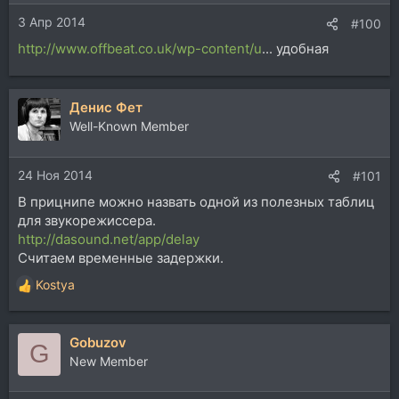
и
3 Апр 2014
:
#100
http://www.offbeat.co.uk/wp-content/u
... удобная
Денис Фет
Well-Known Member
24 Ноя 2014
#101
В прицнипе можно назвать одной из полезных таблиц
для звукорежиссера.
http://dasound.net/app/delay
Считаем временные задержки.
Kostya
Р
е
а
Gobuzov
к
G
ц
New Member
и
и