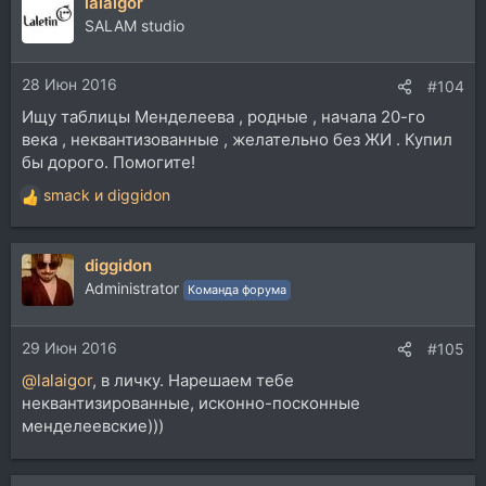
lalaigor
к
ц
SALAM studio
и
и
28 Июн 2016
:
#104
Ищу таблицы Менделеева , родные , начала 20-го
века , неквантизованные , желательно без ЖИ . Купил
бы дорого. Помогите!
smack
и
diggidon
Р
е
а
diggidon
к
ц
Administrator
Команда форума
и
и
29 Июн 2016
:
#105
@lalaigor
, в личку. Нарешаем тебе
неквантизированные, исконно-посконные
менделеевские)))