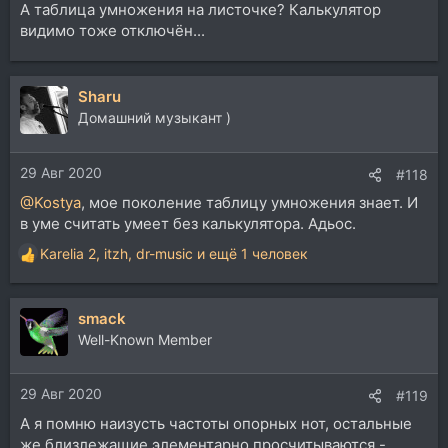
А таблица умножения на листочке? Калькулятор
видимо тоже отключён...
Sharu
Домашний музыкант )
29 Авг 2020
#118
@Kostya
, мое поколение таблицу умножения знает. И
в уме считать умеет без калькулятора. Адьос.
Karelia 2
,
itzh
,
dr-music
и ещё 1 человек
Р
е
а
smack
к
ц
Well-Known Member
и
и
29 Авг 2020
:
#119
А я помню наизусть частоты опорных нот, остальные
же близлежащие элементарно просчитываются -