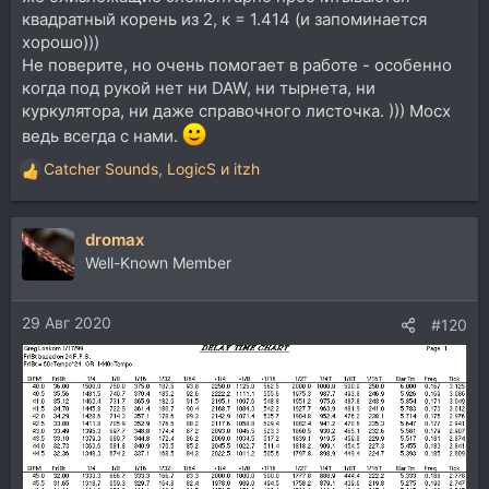
квадратный корень из 2, к = 1.414 (и запоминается
хорошо)))
Не поверите, но очень помогает в работе - особенно
когда под рукой нет ни DAW, ни тырнета, ни
куркулятора, ни даже справочного листочка. ))) Мосх
ведь всегда с нами.
Catcher Sounds
,
LogicS
и
itzh
Р
е
а
dromax
к
ц
Well-Known Member
и
и
29 Авг 2020
:
#120