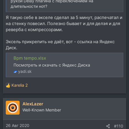
рукой Delay плагина с переключением на
длительности нот?
Я такую себе в экселе сделал за 5 минут, распечатал и
на стенку повесил. Полезно бывает и для делэя и для
реверба с компрессорами.
Эксель прикрепить не даёт, вот - ссылка на Яндекс
Диск.
Bpm tempo.xlsx
Посмотреть и скачать с Яндекс Диска
yadi.sk
Karelia 2
Р
е
а
AlexLazer
к
ц
Well-Known Member
и
и
26 Авг 2020
:
#110