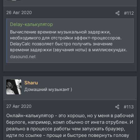
и
и
26 Авг 2020
:
#112
Delay-калькулятор
Вычисление времени музыкальной задержки,
необходимого для отстройки эффект-процессоров.
DelayCalc позволяет быстро получить значение
времени задержки (звучания ноты) в миллисекундах.
dasound.net
Sharu
Домашний музыкант )
27 Авг 2020
#113
Онлайн-калькулятор - это хорошо, но у меня в рабочей
берлоге, например, комп обычно от инета отрублен. И
реально в процессе работы чем запускать браузер,
идти по ссылке - проще и быстрее повернуть голову