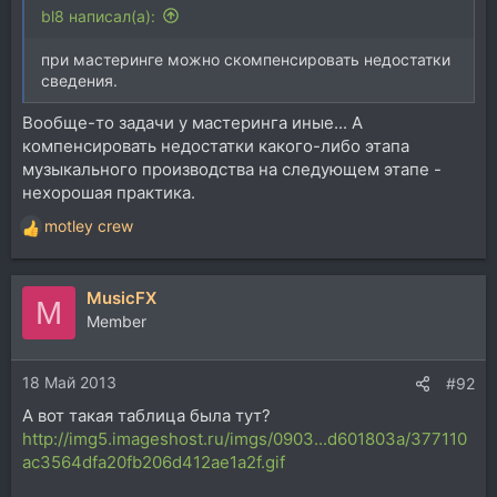
bl8 написал(а):
при мастеринге можно скомпенсировать недостатки
сведения.
Вообще-то задачи у мастеринга иные... А
компенсировать недостатки какого-либо этапа
музыкального производства на следующем этапе -
нехорошая практика.
motley crew
Р
е
а
MusicFX
к
M
ц
Member
и
и
18 Май 2013
:
#92
А вот такая таблица была тут?
http://img5.imageshost.ru/imgs/0903...d601803a/377110
ac3564dfa20fb206d412ae1a2f.gif