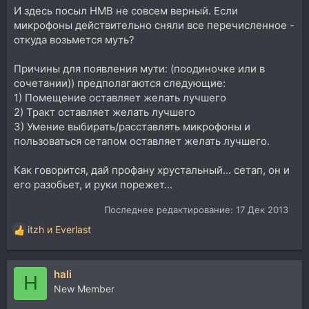
И здесь посыл НМВ не совсем верный. Если
микрофоны действительно сняли все перечисленное -
откуда возьмется муть?
Причины для появления мути: (поодиночке или в
сочетании)) предполагаются следующие:
1) Помещение оставляет желать лучшего
2) Тракт оставляет желать лучшего
3) Умение выбирать/расставлять микрофоны и
пользоваться сетапом оставляет желать лучшего.
Как говорится, дай профану хрустальный... сетап, он и
его разобьет, и руки порежет...
Последнее редактирование:
17 Дек 2013
itzh
и
Everlast
Р
е
а
hali
к
H
ц
New Member
и