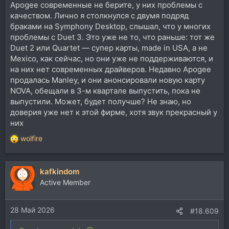
Apogee современные не берите, у них проблемы с
качеством. Лично я столкнулся с двумя подряд
браками на Symphony Desktop, слышал, что у многих
проблемы с Duet 3. Это уже не то, что раньше: тот же
Duet 2 или Quartet — супер карты, made in USA, а не
Mexico, как сейчас, но они уже не поддерживаются, и
на них нет современных драйверов. Недавно Apogee
продалась Manley, и они анонсировали новую карту
NOVA, обещали в 3-м квартале выпустить, пока не
выпустили. Может, будет получше? Не знаю, но
доверия уже нет к этой фирме, хотя звук прекрасный у
них
wolfire
Р
е
а
kafkindom
к
ц
Active Member
и
и
28 Май 2026
:
#18.609