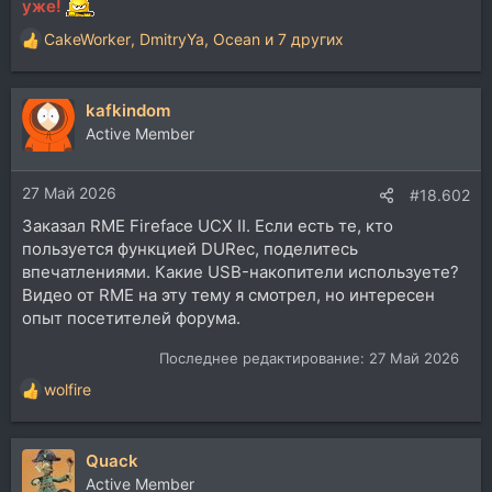
уже!
CakeWorker
,
DmitryYa
,
Ocean
и 7 других
Р
е
а
kafkindom
к
ц
Active Member
и
и
27 Май 2026
:
#18.602
Заказал RME Fireface UCX II. Если есть те, кто
пользуется функцией DURec, поделитесь
впечатлениями. Какие USB-накопители используете?
Видео от RME на эту тему я смотрел, но интересен
опыт посетителей форума.
Последнее редактирование:
27 Май 2026
wolfire
Р
е
а
Quack
к
ц
Active Member