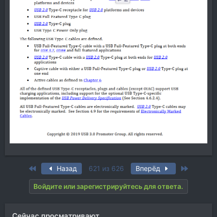
First
Last
Назад
621 из 626
Вперёд
Войдите или зарегистрируйтесь для ответа.
Сейчас просматривают