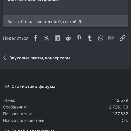
Всего: 9 (пользователей: 0, гостей: 9)
Facebook
X (Twitter)
LinkedIn
Reddit
Pinterest
Tumblr
WhatsApp
Электр
Сс
Поделиться:
Звуковые платы, конвертеры
Статистика форума
Темы
112.579
Сообщения
2.726.193
Пользователи
137.832
Новый пользователь
Dirk