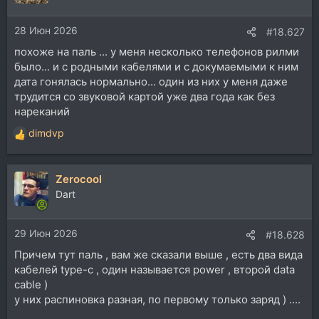
и
и
28 Июн 2026
:
#18.627
похоже на паль ... у меня несколько телефонов рилми
было... и с родными кабелями и с докумаемыми к ним
дата гонялась нормально... один из них у меня даже
трудится со звуковой картой уже два года как без
нареканий
dimdvp
Р
е
а
Zerocool
к
ц
Dart
и
и
29 Июн 2026
:
#18.628
Причем тут паль , вам же сказали выше , есть два вида
кабелей type-c , один называется power , второй data
cable )
у них распиновка разная, по первому только заряд ) ....