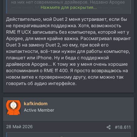
на них нет современных драйверов. Недавно Apogee
Нажмите для раскрытия...
продалась Manley, и они анонсировали новую карту
NOVA, обещали в 3-м квартале выпустить, пока не
Действительно, мой Duet 2 меня устраивает, если бы
выпустили. Может, будет получше? Не знаю, но
не прекратившаяся поддержка. Хотя, возможность
доверия уже нет к этой фирме, хотя звук прекрасный
у них
RME ff UCX записывать без компьютера, которой нет у
Аpogee, для меня крайне важна. Рассматривал вариант
Duet 3 на замену Duet 2, но ему, при всей его
компактности, всё-таки нужен для работы компьютер,
планшет или iPhone. Ну и беда с поддержкой
драйверов Apogee… К тому же у меня очень хорошие
воспоминания о RME ff 400. Я просто возвращаюсь на
новом витке к проверенному другу, если можно так
говорить об аудио интерфейсе.
kafkindom
Active Member
28 Май 2026
#18.611