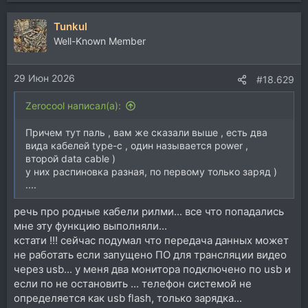
Tunkul
Well-Known Member
29 Июн 2026
#18.629
Zerocool написал(а):
Причем тут паль , вам же сказали выше , есть два
вида кабелей type-c , один называется power ,
второй data cable )
у них распиновка разная, по первому только заряд )
....
речь про родные кабели рилми... все что попадались
мне эту функцию выполняли...
кстати !!! сейчас подумал что передача данных может
не работать если запущено ПО для трансляции видео
через usb... у меня два монитора подключено по usb и
если по не остановить ... телефон системой не
определяется как usb flash, только зарядка...