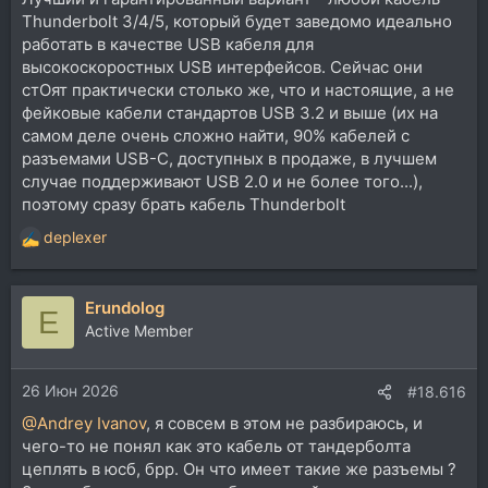
Thunderbolt 3/4/5, который будет заведомо идеально
работать в качестве USB кабеля для
высокоскоростных USB интерфейсов. Сейчас они
стОят практически столько же, что и настоящие, а не
фейковые кабели стандартов USB 3.2 и выше (их на
самом деле очень сложно найти, 90% кабелей с
разъемами USB-C, доступных в продаже, в лучшем
случае поддерживают USB 2.0 и не более того...),
поэтому сразу брать кабель Thunderbolt
deplexer
Р
е
а
Erundolog
к
E
ц
Active Member
и
и
26 Июн 2026
:
#18.616
@Andrey Ivanov
, я совсем в этом не разбираюсь, и
чего-то не понял как это кабель от тандерболта
цеплять в юсб, брр. Он что имеет такие же разъемы ?