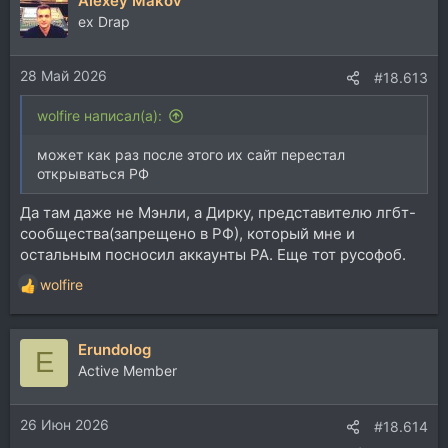
Alexey Makov
ex Drap
28 Май 2026
#18.613
wolfire написал(а):
может как раз после этого их сайт перестал
открываться РФ
Да там даже не Мэнли, а Дирку, представителю лгбт-
сообщества(запрещено в РФ), который мне и
остальным посносил аккаунты РА. Еще тот русофоб.
wolfire
Р
е
а
Erundolog
к
E
ц
Active Member
и
и
26 Июн 2026
:
#18.614