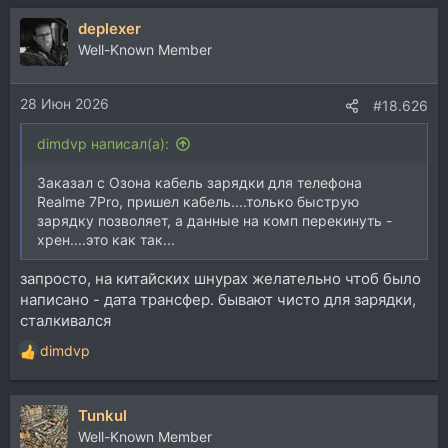
deplexer
Well-Known Member
28 Июн 2026
#18.626
dimdvp написал(а):
Заказал с Озона кабель зарядки для телефона
Realme 7Pro, пришел кабель....только быструю
зарядку позволяет, а данные на комп перекинуть -
хрен....это как так...
запросто, на китайских шнурах желательно чтоб было
написано - дата трансфер. бывают чисто для зарядки,
сталкивался
dimdvp
Р
е
а
Tunkul
к
ц
Well-Known Member