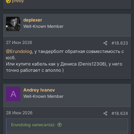
presly
Р
е
а
deplexer
к
ц
Well-Known Member
и
и
27 Июн 2026
:
#18.623
@Erundolog
, у тандерболт обратная совместимость с
юсб.
Или купите кабель как у Дениса (Denis12308), у него
точно работает с аполло )
Andrey Ivanov
A
Well-Known Member
28 Июн 2026
#18.624
Erundolog написал(а):