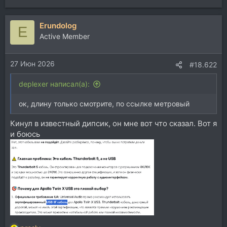
е
а
Erundolog
к
E
ц
Active Member
и
и
27 Июн 2026
:
#18.622
deplexer написал(а):
ок, длину только смотрите, по ссылке метровый
Кинул в известный дипсик, он мне вот что сказал. Вот я
и боюсь