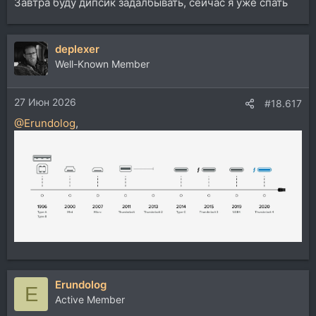
Завтра буду дипсик задалбывать, сейчас я уже спать
deplexer
Well-Known Member
27 Июн 2026
#18.617
@Erundolog
,
Erundolog
E
Active Member