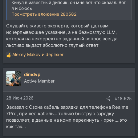
Кинул в известный дипсик, он мне вот что сказал. Вот
я и боюсь
Посмотреть вложение 280582
Слушайте живого эксперта, который дал вам
исчерпывающее указание, а не безмозглую LLM,
которая на некорректно заданный вопрос всегда
льстиво выдаст абсолютно глупый ответ
Alexey Makov
и
deplexer
Р
е
а
dimdvp
к
ц
Active Member
и
и
28 Июн 2026
:
#18.625
Заказал с Озона кабель зарядки для телефона Realme
7Pro, пришел кабель....только быструю зарядку
позволяет, а данные на комп перекинуть - хрен....это
как так...