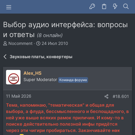
Выбор аудио интерфейса: вопросы
и ответы
(8 онлайн)
А
Д
Nocomment
24 Июл 2010
в
а
т
т
Звуковые платы, конвертеры
о
а
р
н
т
а
Alex_HS
е
ч
Super Moderator
Команда форума
м
а
ы
л
а
11 Май 2026
#18.601
Тема, напоминаю, "тематическая" и общая для
выбора, а флуда, бессмысленного и беспощадного, в
ней уже выше всяких рамок приличия. И кому-то в
поиске действительно полезной инфы придётся
через эти чигири пробираться. Заканчивайте
нах