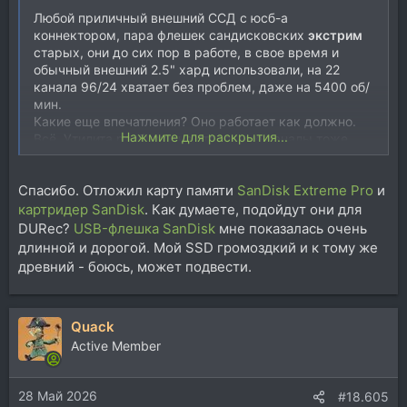
Любой приличный внешний ССД с юсб-а
коннектором, пара флешек сандисковских
экстрим
старых, они до сих пор в работе, в свое время и
обычный внешний 2.5" хард использовали, на 22
канала 96/24 хватает без проблем, даже на 5400 об/
мин.
Какие еще впечатления? Оно работает как должно.
Нажмите для раскрытия...
Всё. Утилита разбивки на отдельные каналы тоже
работает.
Больше от этой функции ничего не надо.
Cпасибо. Отложил карту памяти
SanDisk Extreme Pro
и
картридер SanDisk
. Как думаете, подойдут они для
DURec?
USB-флешка SanDisk
мне показалась очень
длинной и дорогой. Мой SSD громоздкий и к тому же
древний - боюсь, может подвести.
Quack
Active Member
28 Май 2026
#18.605