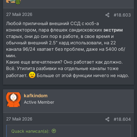
и
и
27 Май 2026
:
#18.603
Любой приличный внешний ССД с юсб-а
коннектором, пара флешек сандисковских
экстрим
старых, они до сих пор в работе, в свое время и
обычный внешний 2.5" хард использовали, на 22
канала 96/24 хватает без проблем, даже на 5400 об/
мин.
Какие еще впечатления? Оно работает как должно.
Всё. Утилита разбивки на отдельные каналы тоже
работает.
Больше от этой функции ничего не надо.
kafkindom
Active Member
27 Май 2026
#18.604
Quack написал(а):