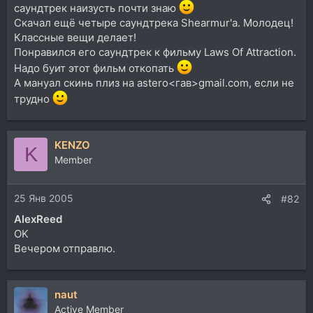
саундтрек наизусть почти знаю
Скачал ещё четыре саундтрека Shearmur'а. Молодец!
Классные вещи делает!
Понравился его саундтрек к фильму Laws Of Attraction.
Надо буит этот фильм откопать
А мануал скинь плиз на astero<гав>gmail.com, если не
трудно
KENZO
K
Member
25 Янв 2005
#82
AlexReed
OK
Вечером отправлю.
naut
Active Member