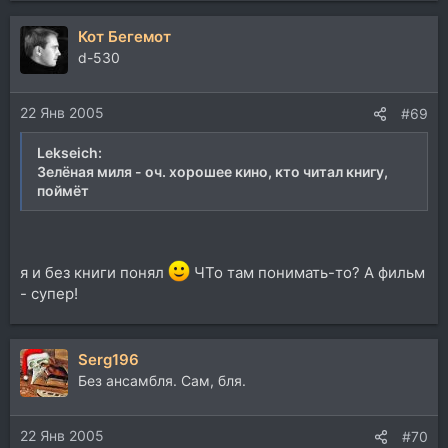
Кот Бегемот
d-530
22 Янв 2005
#69
Lekseich:
Зелёная миля - оч. хорошее кино, кто читал книгу,
поймёт
я и без книги понял
ЧТо там понимать-то? А фильм
- супер!
Serg196
Без ансамбля. Сам, бля.
22 Янв 2005
#70