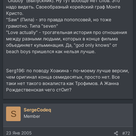
"Oldboy" (Выпускник). Ну тут вообще нет слов. Это
надо видеть. Своеобразный корейский граф Монте
Кристо.
"Saw" (Пила) - это правда попопсовей, но тоже
грамотно. Типа "seven"
"Love actually" - трогательная история про отношения
между разными людьми, которых в конце фильма
объединяет кульминация. Да, "god only knows" от
beach boys пришелся как нельзя лучше.
Serg196: по поводу Хоакина - по-моему лучше версии,
чем оригинал конца семидесятых, просто нет. Все
таки нет такого вокалиста как Трофимов. А Жанна
Рождественская чего стОит?
SergeCodeq
S
Member
23 Янв 2005
#72