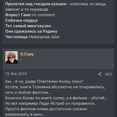
Пролетая над гнездом кукшки
- классика, но мощь
зависит и то перевода
Форест Гамп
no comment
Собачье сердце
Тот самый мюнгхаузен
Они сражались за Родину
Чистилище
Невзорова. Шок
D.Copy
-
19 Янв 2005
#62
Хм... А че, разве Пластелин Колец плох?
Кстати, книги Толкиена абсолютно не понравились,
хоть и люблю фентези...
Конечно Конан по книге супер, а в фильме - убогий...
Но вот например Леди-Ястреб оч понравился...
Просто фентези клево достаточно сложно
реализовать в кино...