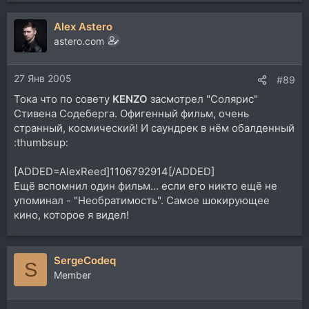
Alex Astero
astero.com
27 Янв 2005
#89
Тока что по совету
KENZO
засмотрел "Солярис"
Стивена Содеберга. Офигенный фильм, очень
странный, космический! И саундрек в нём обалденный
:thumbsup:
[ADDED=AlexReed]1106792914[/ADDED]
Ещё вспомнил один фильм... если его никто ещё не
упоминал - "Необратимость". Самое шокирующее
кино, которое я видел!
SergeCodeq
S
Member