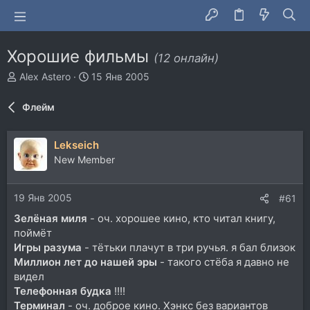
Хорошие фильмы
(12 онлайн)
А
Д
Alex Astero
15 Янв 2005
в
а
т
т
Флейм
о
а
р
н
т
а
Lekseich
е
ч
New Member
м
а
ы
л
а
19 Янв 2005
#61
Зелёная миля
- оч. хорошее кино, кто читал книгу,
поймёт
Игры разума
- тётьки плачут в три ручья. я бал близок
Миллион лет до нашей эры
- такого стёба я давно не
видел
Телефонная будка
!!!!
Терминал
- оч. доброе кино. Хэнкс без вариантов