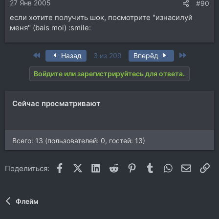
27 Янв 2005
#90
если хотите получить шок, посмотрите "изнасилуй
меня" (bais moi) :smile:
First
Last
Назад
3 из 209
Вперёд
Войдите или зарегистрируйтесь для ответа.
Сейчас просматривают
Всего: 13 (пользователей: 0, гостей: 13)
Facebook
X (Twitter)
LinkedIn
Reddit
Pinterest
Tumblr
WhatsApp
Электр
Сс
Поделиться:
Флейм