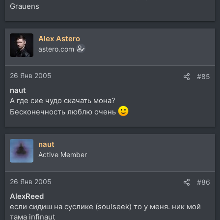
Grauens
Alex Astero
astero.com
26 Янв 2005
#85
naut
А где сие чудо скачать мона?
Бесконечность люблю очень
naut
Active Member
26 Янв 2005
#86
AlexReed
если сидиш на суслике (soulseek) то у меня. ник мой
тама infinaut