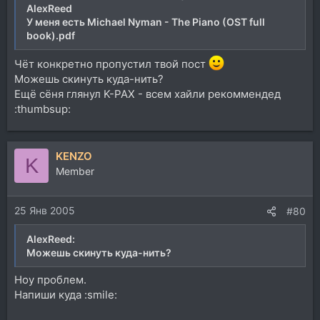
AlexReed
У меня есть Michael Nyman - The Piano (OST full
book).pdf
Чёт конкретно пропустил твой пост
Можешь скинуть куда-нить?
Ещё сёня глянул K-PAX - всем хайли рекоммендед
:thumbsup:
KENZO
K
Member
25 Янв 2005
#80
AlexReed:
Можешь скинуть куда-нить?
Ноу проблем.
Напиши куда :smile: