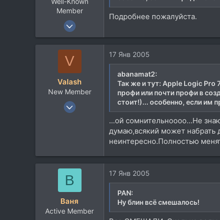
Well-Known
Member
Подробнее пожалуйста.
19 Фев 2003
3.263
341
17 Янв 2005
V
83
50
abanamat2:
Valash
Так же и тут: Apple Logic P
New Member
профи или почти профи в соз
стоит!)... особенно, если им
26 Окт 2004
1.168
...ой сомнительноооо...Не зна
6
думаю,всякий может набрать 
неинтересно.Полностью меня
0
55
17 Янв 2005
В
PAN:
Ваня
Ну блин всё смешалось!
Active Member