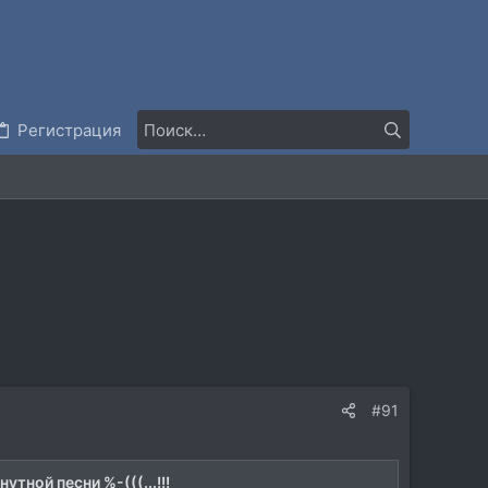
Регистрация
#91
тной песни %-(((...!!!