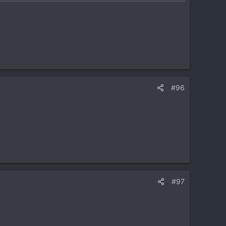
#96
#97