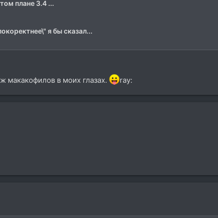
ом плане 3.4 ...
"покоректнее\" я бы сказал...
ж макакофилов в моих глазах.
ray: