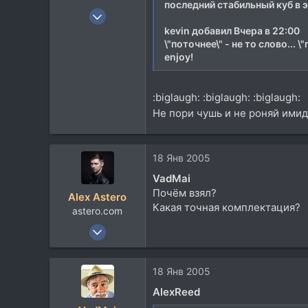
последний стабильный куб в эт
19 Фев 2003
3.263
kevin добавил Вчера в 22:00
\"поточнее\" - не то слово... \
341
enjoy!
83
50
:biglaugh: :biglaugh: :biglaugh:
Не пори чушь и не роняй имид
18 Янв 2005
VadMai
Почём взял?
Alex Astero
Какая точная комплектация?
astero.com
9 Июн 2004
4.279
385
18 Янв 2005
83
AlexReed
Moscow