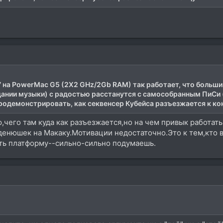
ro 7 на PowerMac G5 (2X2 GHz/2Gb RAM) так работает, что боль
дании музыки) с радостью расстанутся с самособранным ПиСи 
 продемонстрировать, как секвенсер Кубейса разъезжается к конц
ю,чего там куда как разъезжается,но на чем привык работать
денюшек на Макаку.Мотивации недостаточно.Это к тем,кто 
ть платформу--сильно-сильно подумаешь.