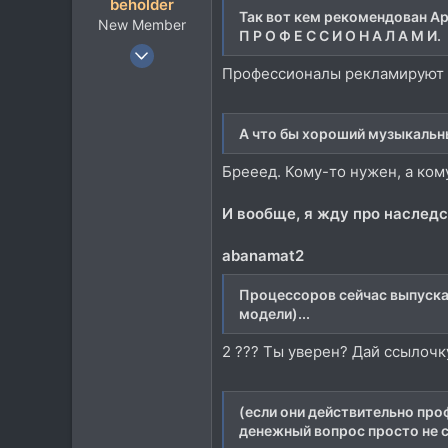
beholder
Так вот кем рекомендован App
New Member
П Р О Ф Е С С И О Н А Л А М И.
2 Окт 2003
Профессионалы рекламируют 
192
0
0
А что бы хороший музыкальн
Брееед. Кому-то нужен, а ком
И вообще, я жду про наследс
abanamat2
Процессоров сейчас выпускае
модели)...
2 ??? Ты уверен? Дай ссылочку
(если они действительно про
денежный вопрос просто не 