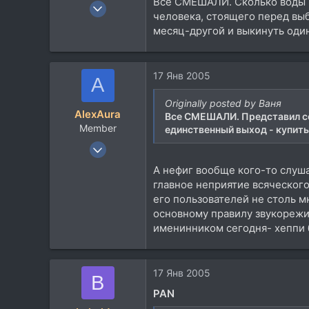
Все СМЕШАЛИ. Сколько воды на
28 Апр 2003
человека, стоящего перед выб
679
месяц-другой и выкинуть один 
184
43
48
17 Янв 2005
A
Houston, USA
Originally posted by Ваня
AlexAura
Все СМЕШАЛИ. Представил се
Member
единственный выход - купить
29 Июл 2004
161
А нефиг вообще кого-то слуша
0
главное неприятие всяческог
16
его пользователей не столь м
основному правилу звукорежис
www
именинником сегодня- хеппи бё
17 Янв 2005
B
PAN