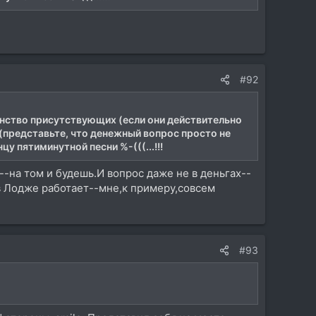
#92
шинство присутствующих (если они действительно
(представьте, что денежный вопрос просто не
у пятиминутной песни %-(((...!!!
--на том и будешь.И вопрос даже не в деньгах--
в Лодже работает--мне,к примеру,совсем
#93