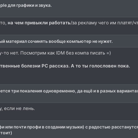
le для графики и звука.
то,
на чем привыкли работать
/за рекламу чего им платят/
ый материал сочинять вообще компьютер не нужет.
у-то нет. Посмотрим как IDМ без компа писать =)
твенные болезни PC рассказ. А то ты голословен пока.
тся три покаления одновременно, да ещё и в разных варианта
, если не лень.
фи или почти профи в создании музыки) с радостью расстанутс
стоит)