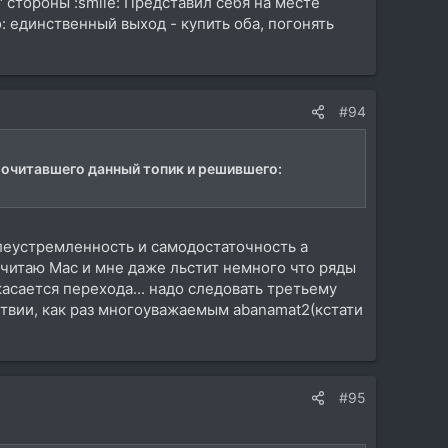
 стороны :smile: Представил себя на месте
 единственный выход - купить оба, погонять
#94
рочитавшего данный топик и решившего:
у
елеустремленность и самодостаточность а
читаю Mac и мне даже льстит немного что ряды
асается перехода... надо следовать третьему
ствии, как раз многоуважаемым abanamat2(кстати
#95