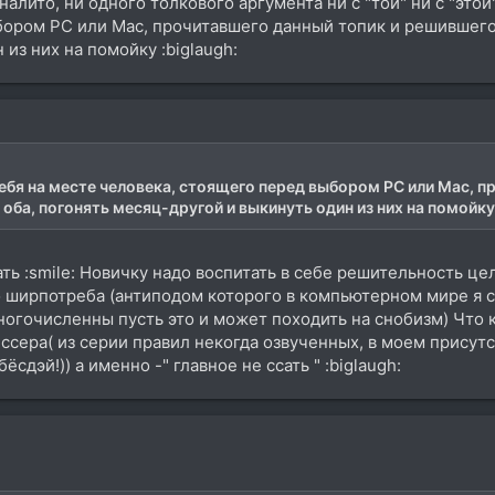
лито, ни одного толкового аргумента ни с "той" ни с "этой"
ором PC или Mac, прочитавшего данный топик и решившего:
из них на помойку :biglaugh:
бя на месте человека, стоящего перед выбором PC или Mac, п
 оба, погонять месяц-другой и выкинуть один из них на помойк
ть :smile: Новичку надо воспитать в себе решительность ц
о ширпотреба (антиподом которого в компьютерном мире я с
ногочисленны пусть это и может походить на снобизм) Что к
сера( из серии правил некогда озвученных, в моем присут
сдэй!)) а именно -" главное не ссать " :biglaugh: