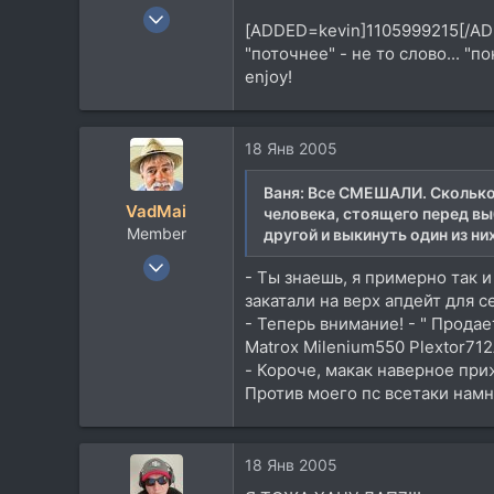
4 Окт 2004
[ADDED=kevin]1105999215[/A
727
"поточнее" - не то слово... "по
59
enjoy!
28
46
18 Янв 2005
Ваня:
Все СМЕШАЛИ. Сколько во
VadMai
человека, стоящего перед вы
Member
другой и выкинуть один из ни
15 Апр 2004
- Tы знаешь, я примерно так и
735
закатали на верх апдейт для с
19
- Теперь внимание! - " Прод
18
Matrox Milenium550 Plextor712A
- Короче, макак наверное приж
55
Против моего пс всетаки намн
Germany, Singen
Посетить сайт
18 Янв 2005