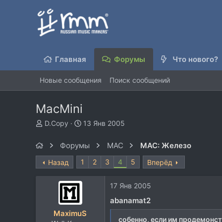
Главная
Форумы
Что нового?
Новые сообщения
Поиск сообщений
MacMini
А
Д
D.Copy
13 Янв 2005
в
а
т
т
Форумы
MAC
MAC: Железо
о
а
р
н
1
2
3
4
5
Назад
Вперёд
т
а
е
ч
17 Янв 2005
м
а
ы
л
abanamat2
а
MaximuS
собенно, если им продемонстр