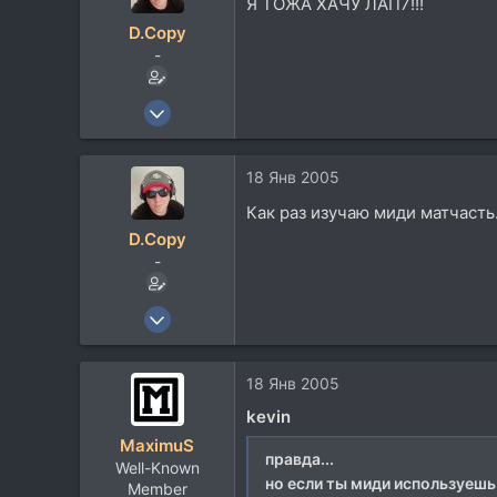
Я ТОЖА ХАЧУ ЛАП7!!!
D.Copy
-
7 Апр 2004
4.862
135
18 Янв 2005
63
Как раз изучаю миди матчасть.
52
D.Copy
Lviv, Ukraine, Ukraine
-
7 Апр 2004
4.862
135
18 Янв 2005
63
kevin
52
MaximuS
Lviv, Ukraine, Ukraine
правда...
Well-Known
но если ты миди используешь н
Member