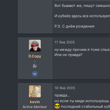
Вот бывают же, пишут смешно
И кубейз здесь все использую
P.S. C днём рождения
17 Янв 2005
ну между прочим я тоже слыха
Или не правда?
D.Copy
-
7 Апр 2004
4.862
135
18 Янв 2005
63
правда...
52
но если ты миди используешь не
kevin
Lviv, Ukraine, Ukraine
последний стабильный куб в
Active Member