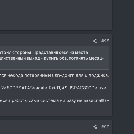
#98
"этой\" стороны Представил себя на месте
инственный выход - купить оба, погонять месяц-
шелся некода потерянный usb-донгл для 6 лоджика,
 + 2x80GBSATASeagate(Raid1)ASUSP4C800Deluxe
сяц работы сама система ни разу не зависла!!!) -
#99