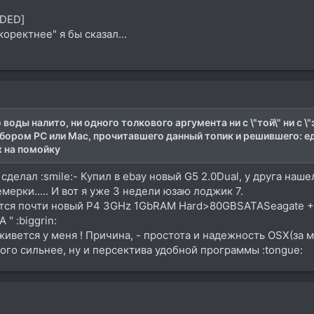
DDED]
коректнее" я бы сказал...
ды налито, ни одного толкового аргумента ни с \"той\" ни с \
бором PC или Mac, прочитавшего данный топик и решившего: ед
х на помойку
 сделал :smile:- Купил в ebay новый G5 2.0Dual, у друга на
емерки..... И вот я уже 3 недели юзаю лоджик 7.
ается почти новый Р4 3GHz 1GbRAM Hard>80GBSATASeagate
 " :biggrin:
ивется у меня ! Причина, - простота и надежность OSX(за ме
ого сильнее, ну и персектива удобной программы :tongue: