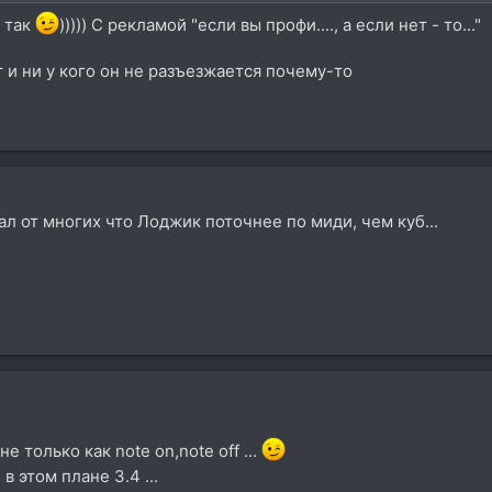
 так
))))) C рекламой "если вы профи...., а если нет - то..."
т и ни у кого он не разъезжается почему-то
л от многих что Лоджик поточнее по миди, чем куб...
 только как note on,note off ...
 этом плане 3.4 ...