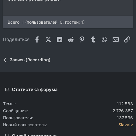
Всего: 1 (пользователей: 0, гостей: 1)
Facebook
X (Twitter)
LinkedIn
Reddit
Pinterest
Tumblr
WhatsApp
Электр
Сс
Поделиться:
Запись (Recording)
Статистика форума
Темы
112.583
Сообщения
2.726.387
Пользователи
137.836
Новый пользователь
SlavaIv
Онлайн статистика