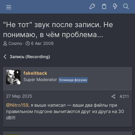
"Не тот" звук после записи. Не
понимаю, в чём проблема...
А
Д
Cosmo
6 Авг 2009
в
а
т
т
Запись (Recording)
о
а
р
н
т
а
fakeitback
е
ч
Super Moderator
Команда форума
м
а
ы
л
а
27 Мар 2025
#211
@Nitro159
, я выше написал — ваши два файлы при
правильном подгоне вычитаются друг из друга на 30
dB!!!