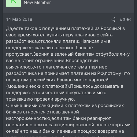
New Member
14 Мар 2018
#396
Да,есть такое с получением платежей из России.Я в
свое время хотел купить пару плагинов с сайта
разработчика,отклоняли платеж.Написал им в
поддержку-сказали возможно банк не
пропускает.Звонил в зеленый банк,там отфутболили-у
вас не стоит ограничение.Впоследствии
выяснилось,что платежная система-партнер
разработчика не принимает платежи из РФ,потому что
по картам российских банков много чарджей
(мошеннических платежей).Пришлось доказывать в
поддержке,что я честный покупатель,и мою
транзакцию провели вручную.
С нынешними санкциями к платежам из российских
банков относятся с повышенной
настороженностью,если там банки реагируют
оперативно при несанкционированной оплате картами
онлайн,то наши банки ленивые,процесс вовзрата на