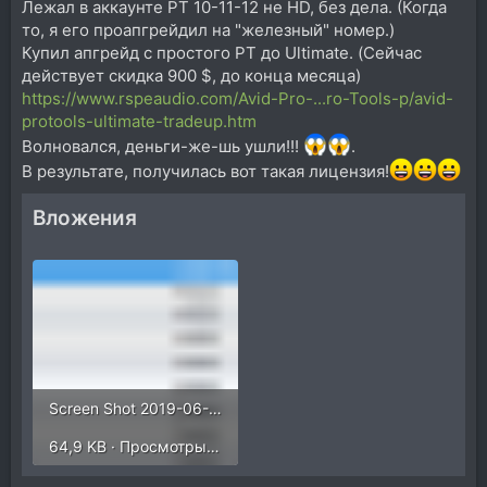
Лежал в аккаунте PT 10-11-12 не HD, без дела. (Когда
то, я его проапгрейдил на "железный" номер.)
Купил апгрейд с простого PT до Ultimate. (Сейчас
действует скидка 900 $, до конца месяца)
https://www.rspeaudio.com/Avid-Pro-...ro-Tools-p/avid-
protools-ultimate-tradeup.htm
Волновался, деньги-же-шь ушли!!!
.
В результате, получилась вот такая лицензия!
Вложения
Screen Shot 2019-06-04 at 00.31.30.png
64,9 KB · Просмотры: 574