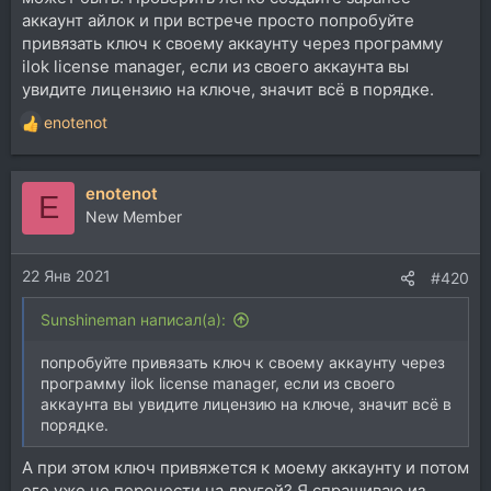
аккаунт айлок и при встрече просто попробуйте
привязать ключ к своему аккаунту через программу
ilok license manager, если из своего аккаунта вы
увидите лицензию на ключе, значит всё в порядке.
enotenot
Р
е
а
enotenot
к
E
ц
New Member
и
и
22 Янв 2021
:
#420
Sunshineman написал(а):
попробуйте привязать ключ к своему аккаунту через
программу ilok license manager, если из своего
аккаунта вы увидите лицензию на ключе, значит всё в
порядке.
А при этом ключ привяжется к моему аккаунту и потом
его уже не перенести на другой? Я спрашиваю из