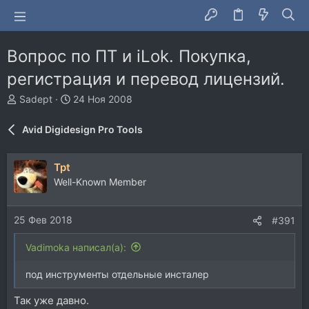
Вопрос по ПТ и iLok. Покупка,
регистрация и перевод лицензий.
А
Д
Sadept
24 Ноя 2008
в
а
т
т
Avid Digidesign Pro Tools
о
а
р
н
т
а
Tpt
е
ч
Well-Known Member
м
а
ы
л
а
25 Фев 2018
#391
Vadimoka написал(а):
под инструменты отдельные инсталер
Так уже давно.