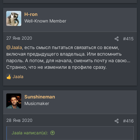
H-ron
Well-Known Member
27 Янв 2020
#415
@Jaala
, есть смысл пытаться связаться со всеми,
включая предыдущего владельца. Или вспомнить
пароль. А потом, для начала, сменить почту на свою...
Странно, что не изменили в профиле сразу.
Jaala
Р
е
а
Sunshineman
к
ц
Musicmaker
и
и
28 Янв 2020
:
#416
Jaala написал(а):