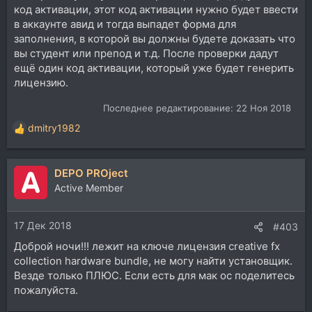
код активации, этот код активации нужно будет ввести
в аккаунте авид и тогда выпадет форма для
заполнения, в которой вы должны будете доказать что
вы студент или препод и т.д. После проверки дадут
ещё один код активации, который уже будет генерить
лицензию.
Последнее редактирование:
22 Ноя 2018
dmitry1982
Р
е
а
DEPO PROject
к
ц
Active Member
и
и
17 Дек 2018
:
#403
Доброй ночи!!! лежит на ключе лицензия creative fx
collection hardware bundle, не могу найти установщик.
Везде только ПЛЮС. Если есть для мак ос поделитесь
пожалуйста.