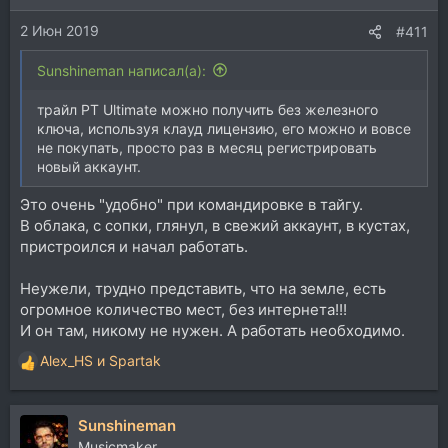
2 Июн 2019
#411
Sunshineman написал(а):
трайл PT Ultimate можно получить без железного
ключа, используя клауд лицензию, его можно и вовсе
не покупать, просто раз в месяц регистрировать
новый аккаунт.
Это очень "удобно" при командировке в тайгу.
В облака, с сопки, глянул, в свежий аккаунт, в кустах,
пристроился и начал работать.
Неужели, трудно представить, что на земле, есть
огромное количество мест, без интернета!!!
И он там, никому не нужен. А работать необходимо.
Alex_HS
и
Spartak
Р
е
а
Sunshineman
к
ц
Musicmaker