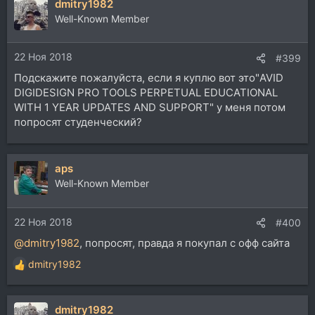
dmitry1982
к
ц
Well-Known Member
и
и
22 Ноя 2018
:
#399
Подскажите пожалуйста, если я куплю вот это"
AVID
DIGIDESIGN PRO TOOLS PERPETUAL EDUCATIONAL
WITH 1 YEAR UPDATES AND SUPPORT" у меня потом
попросят студенческий?
aps
Well-Known Member
22 Ноя 2018
#400
@dmitry1982
, попросят, правда я покупал с офф сайта
dmitry1982
Р
е
а
dmitry1982
к