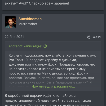
аккаунт Avid? Спасибо всем заранее!
Sunshineman
Musicmaker
22 Янв 2021
#419
enotenot написал(а):
Коллеги, подскажите, пожалуйста. Хочу купить с рук
Pro Tools 10, продают коробку с дисками,
документами и ключом iLock. Продавец говорит, что
не регистрировал и не привязывал программу,
просто поставил на Мак с диска, воткнул iLock и
работал. Возможно ли такое, как это проверить при
покупке и какие могут быть "подводные камни". Я
Нажмите для раскрытия...
буду ставить на Windows. Смогу ли я
зарегистрировать её на свой аккаунт Avid? Спасибо
В коробочной версии идёт ключ айлок с
всем заранее!
предустановленной лицензией, то есть да, такое
может быть. Проверить легко создайте заранее