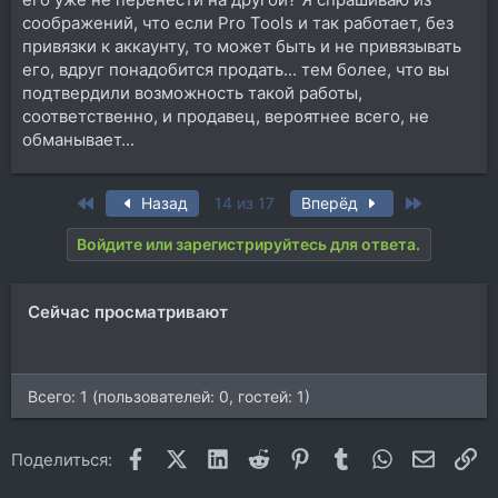
соображений, что если Pro Tools и так работает, без
привязки к аккаунту, то может быть и не привязывать
его, вдруг понадобится продать... тем более, что вы
подтвердили возможность такой работы,
соответственно, и продавец, вероятнее всего, не
обманывает...
First
Last
Назад
14 из 17
Вперёд
Войдите или зарегистрируйтесь для ответа.
Сейчас просматривают
Всего: 1 (пользователей: 0, гостей: 1)
Facebook
X (Twitter)
LinkedIn
Reddit
Pinterest
Tumblr
WhatsApp
Электр
Сс
Поделиться: