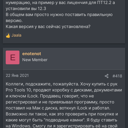
нумерацию, на пример у вас лиценчия для ПТ12.2 а
установили вы 12.3
В общем вам просто нужно поставить правильную
версию.
Какая версия у вас сейчас установлена?
Jaala
Р
е
а
enotenot
к
E
ц
New Member
и
и
22 Янв 2021
:
#418
Коллеги, подскажите, пожалуйста. Хочу купить с рук
Pro Tools 10, продают коробку с дисками, документами
и ключом iLock. Продавец говорит, что не
регистрировал и не привязывал программу, просто
поставил на Мак с диска, воткнул iLock и работал.
Возможно ли такое, как это проверить при покупке и
какие могут быть "подводные камни". Я буду ставить
на Windows. Смогу ли я зарегистрировать её на свой