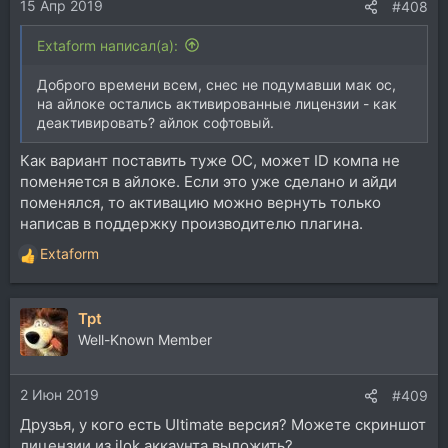
15 Апр 2019
#408
Extaform написал(а):
Доброго времени всем, снес не подумавши мак ос,
на айлоке остались активированные лицензии - как
деактивировать? айлок софтовый.
Как вариант поставить туже ОС, может ID компа не
поменяется в айлоке. Если это уже сделано и айди
поменялся, то активацию можно вернуть только
написав в поддержку производителю плагина.
Extaform
Р
е
а
Tpt
к
ц
Well-Known Member
и
и
2 Июн 2019
:
#409
Друзья, у кого есть Ultimate версия? Можете скриншот
лицензии из ilok аккаунта выложить?