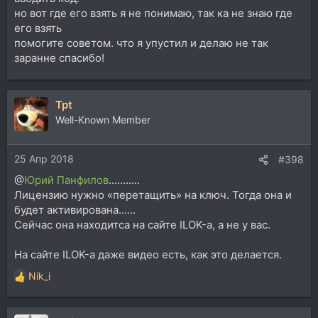
но вот где его взять я не понимаю, так ка не знаю где
его взять
помогите советом. что я упустил и делаю не так
заранне спасибо!
Tpt
Well-Known Member
25 Апр 2018
#398
@
Юрий Панфилов
...........
Лицензию нужно «перетащить» на ключ. Тогда она и
будет активирована......
Сейчас она находитса на сайте ILOK-а, а не у вас.
На сайте ILOK-а даже видео есть, как это делается.
Nik_i
Р
е
а