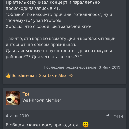
Приятель озвучивал концерт и параллельно
происходила запись в PT.
"Облако", по какой-то причине, "отвалилось", ну и
"почему-то" упал Protools.
Хорошо, что с собой, был запасной ключ.
Так-что, эта вера во всемогущий и всеобъемлющий
интернет, не совсем правильная.
Да и зачем кому-то нужно знать, где я нахожусь и
работаю??? Для чего эта слежка???
Последнее редактирование:
3 Июн 2019
Sunshineman
,
Spartak
и
Alex_HS
Р
е
а
Tpt
к
ц
Well-Known Member
и
и
4 Июн 2019
:
#414
В общем, может кому пригодится....