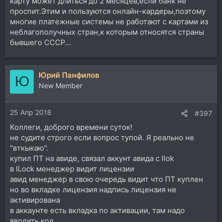
карту может длиться до 2 месяцев,если банк не
проспит.Этим и пользуются онлайн-кардеры,поэтому
многие платежные системы не работают с картами из
неблагополучных стран,к которым относятся страны
бывшего СССР...
Юрий Панфилов
Ю
New Member
25 Апр 2018
#397
Коллеги, доброго времени суток!
не судите строго если вопрос тупой. Я реально не
"вткыкаю".
купил ПТ на авиде, связал аккунт авида с Ilok
в ILock менеджер видит лицензии
авид менеджер в свою очередь видит что ПТ куплен
но во вкладке лицензия надпись лицензия не
активирована
в аккаунте есть вкладка по активации, там надо
вводить код.