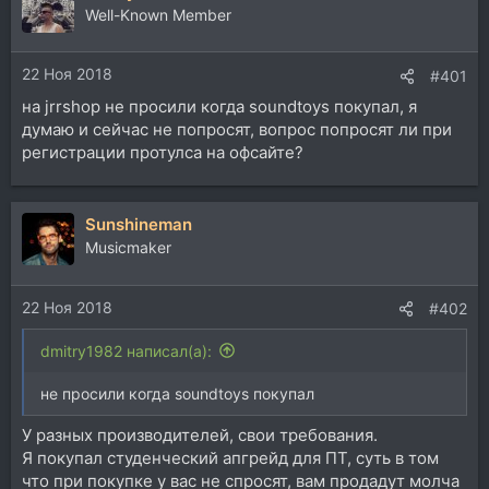
ц
Well-Known Member
и
и
22 Ноя 2018
:
#401
на jrrshop не просили когда soundtoys покупал, я
думаю и сейчас не попросят, вопрос попросят ли при
регистрации протулса на офсайте?
Sunshineman
Musicmaker
22 Ноя 2018
#402
dmitry1982 написал(а):
не просили когда soundtoys покупал
У разных производителей, свои требования.
Я покупал студенческий апгрейд для ПТ, суть в том
что при покупке у вас не спросят, вам продадут молча