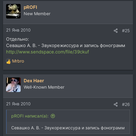
а
pROFI
к
ц
New Member
и
и
21 Янв 2010
:
#25
Отдельно:
Севашко А. В. - Звукорежиссура и запись фонограмм
http://www.sendspace.com/file/39ckuf
Mrbro
Р
е
а
Dex Haer
к
ц
Well-Known Member
и
и
21 Янв 2010
:
#26
pROFI написал(а):
Севашко А. В. - Звукорежиссура и запись фонограмм