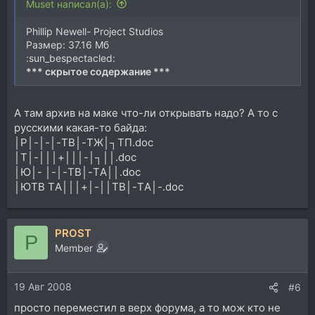
Muset написал(а):
Phillip Newell- Project Studios
Размер: 37.16 Мб
:sun_bespectacled:
*** скрытое содержание ***
А там архив на маке что-ли открывать надо? А то с
русскими какая-то байда:
│Р│-│-│-TВ│-TЖ│┐TП.doc
│Т│-│││+│││-│┐││.doc
│Ю│- │-│-TВ│-TА││.doc
│ЮTВ TА│││+│-││TВ│-TА│-.doc
PROST
P
Member
19 Авг 2008
#6
просто переместил в верх форума, а то мож кто не