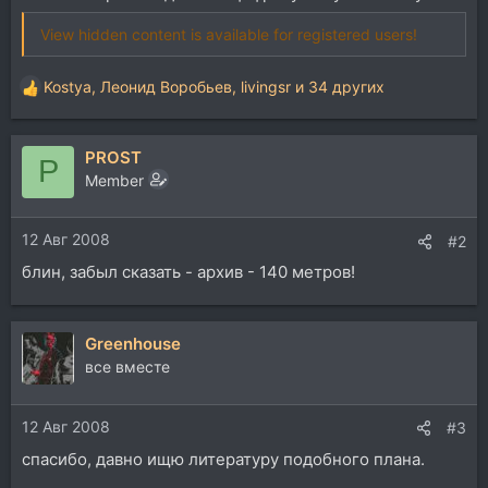
View hidden content is available for registered users!
Kostya
,
Леонид Воробьев
,
livingsr
и 34 других
Р
е
а
PROST
к
P
ц
Member
и
и
12 Авг 2008
:
#2
блин, забыл сказать - архив - 140 метров!
Greenhouse
все вместе
12 Авг 2008
#3
спасибо, давно ищю литературу подобного плана.