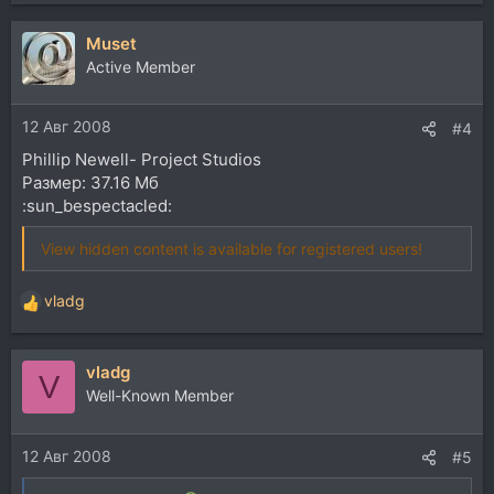
Muset
Active Member
12 Авг 2008
#4
Phillip Newell- Project Studios
Размер: 37.16 Мб
:sun_bespectacled:
View hidden content is available for registered users!
vladg
Р
е
а
vladg
к
V
ц
Well-Known Member
и
и
12 Авг 2008
:
#5