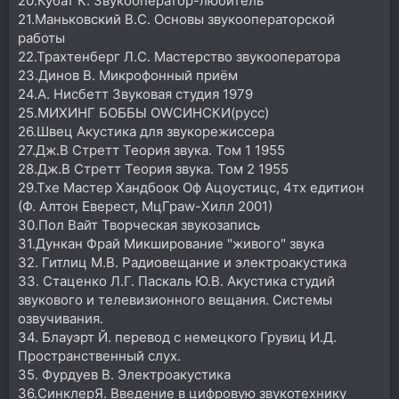
20.Кубат К. Звукооператор-любитель
21.Маньковский В.С. Основы звукооператорской
работы
22.Трахтенберг Л.С. Мастерство звукооператора
23.Динов В. Микрофонный приём
24.А. Нисбетт Звуковая студия 1979
25.МИХИНГ БОББЫ ОWСИНСКИ(русс)
26.Швец Акустика для звукорежиссера
27.Дж.В Стретт Теория звука. Том 1 1955
28.Дж.В Стретт Теория звука. Том 2 1955
29.Тхе Мастер Хандбоок Оф Ацоустицс, 4тх едитион
(Ф. Алтон Еверест, МцГраw-Хилл 2001)
30.Пол Вайт Творческая звукозапись
31.Дункан Фрай Микширование "живого" звука
32. Гитлиц М.В. Радиовещание и электроакустика
33. Стаценко Л.Г. Паскаль Ю.В. Акустика студий
звукового и телевизионного вещания. Системы
озвучивания.
34. Блауэрт Й. перевод с немецкого Грувиц И.Д.
Пространственный слух.
35. Фурдуев В. Электроакустика
36.СинклерЯ. Введение в цифровую звукотехнику