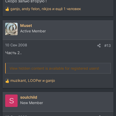
Скоро залью вторую !
ganjo
,
andy felon
,
nikjos
и ещё 1 человек
Р
е
а
Muset
к
ц
Active Member
и
и
10 Сен 2008
:
#13
Часть 2..
View hidden content is available for registered users!
muzikant
,
LOOPer
и
ganjo
Р
е
а
soulchild
к
S
ц
New Member
и
и