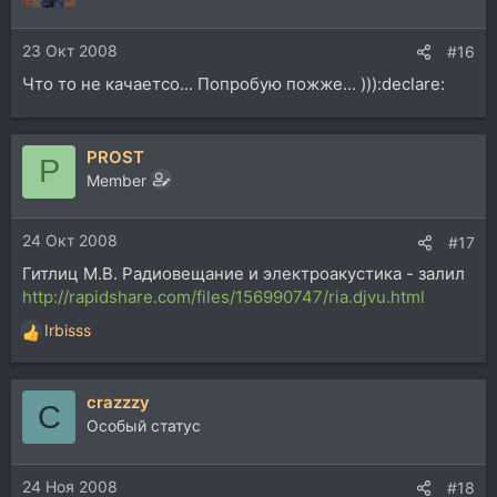
23 Окт 2008
#16
Что то не качаетсо... Попробую пожже... ))):declare:
PROST
P
Member
24 Окт 2008
#17
Гитлиц М.В. Радиовещание и электроакустика - залил
http://rapidshare.com/files/156990747/ria.djvu.html
Irbisss
Р
е
а
crazzzy
к
C
ц
Особый статус
и
и
24 Ноя 2008
:
#18