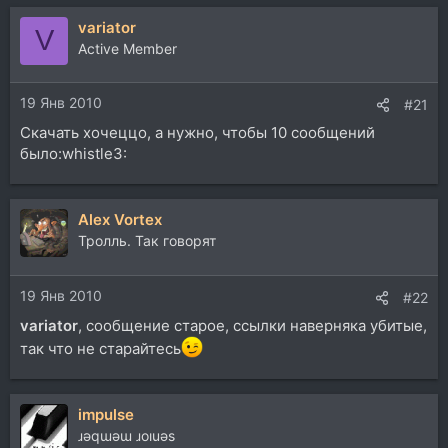
variator
V
Active Member
19 Янв 2010
#21
Скачать хочеццо, а нужно, чтобы 10 сообщений
было:whistle3:
Alex Vortex
Тролль. Так говорят
19 Янв 2010
#22
variator
, сообщение старое, ссылки наверняка убитые,
так что не старайтесь
impulse
ɹǝqɯǝɯ ɹoıuǝs