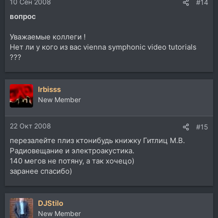
10 Сен 2008
:
#14
вопрос
Уважаемые коллеги !
Нет ли у кого из вас vienna symphonic video tutorials
???
Irbisss
New Member
22 Окт 2008
#15
перезалейте плиз ктонибудь книжку Гитлиц М.В.
Радиовещание и электроакустика.
140 мегов не потяну, а так хочецо)
заранее спасибо)
DJStilo
New Member