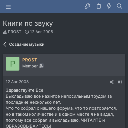
Книги по звуку
А
Д
PROST
12 Авг 2008
в
а
т
т
Создание музыки
о
а
р
н
т
а
PROST
P
е
ч
Member
м
а
ы
л
а
12 Авг 2008
#1
Здравствуйте Все!
Выкладываю все нажитое непосильным трудом за
последние несколько лет.
Что то собрал с нашего форума, что то повторяется,
но в таком количестве и в одном месте я не видел,
поэтому все собрал и выкладываю. ЧИТАЙТЕ и
ОБРАЗОВЫВАЙТЕСЬ!