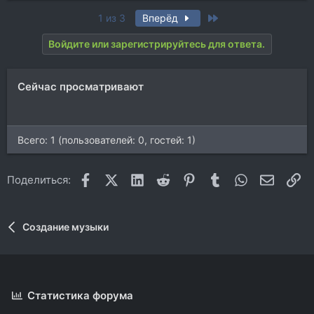
Last
1 из 3
Вперёд
Войдите или зарегистрируйтесь для ответа.
Сейчас просматривают
Всего: 1 (пользователей: 0, гостей: 1)
Facebook
X (Twitter)
LinkedIn
Reddit
Pinterest
Tumblr
WhatsApp
Электр
Сс
Поделиться:
Создание музыки
Статистика форума