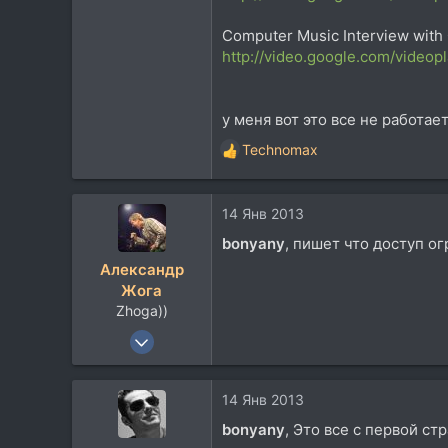
Computer Music Interview with 
http://video.google.com/vide
у меня вот это все не работает.
Technomax
Р
е
а
14 Янв 2013
к
ц
bonyany
, пишет что доступ ог
и
Александр
и
Жога
:
Zhoga))
21 Фев 2008
2.589
622
14 Янв 2013
113
bonyany
, Это все с первой ст
45