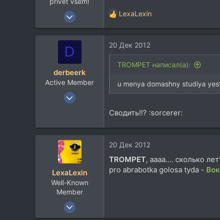
privet vsem!
17 Дек 2012
LexaLexin
Р
1
е
а
1
20 Дек 2012
к
D
0
ц
и
TROMPET написал(а):
derbeerk
и
Active Member
:
u menya domashny studiya yest
6 Мар 2008
149
Сводить!!? :sorcerer:
42
28
20 Дек 2012
TROMPET
, аааа.... сколько лет
pro abrabotka golosa tyda -
Вок
LexaLexin
Well-Known
Member
23 Окт 2007
1.586