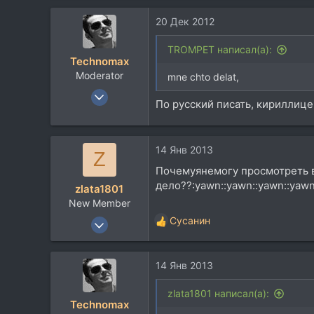
925
20 Дек 2012
113
44
TROMPET написал(а):
Technomax
г. Новочеркасск
Moderator
mne chto delat,
26 Дек 2002
По русский писать, кириллицей
3.092
724
113
14 Янв 2013
Z
Питер
Почемуянемогу просмотреть в
forums.somethingawful.com
дело??:yawn::yawn::yawn::yawn
zlata1801
New Member
15 Дек 2012
Сусанин
Р
1
е
а
1
14 Янв 2013
к
0
ц
и
zlata1801 написал(а):
Technomax
и