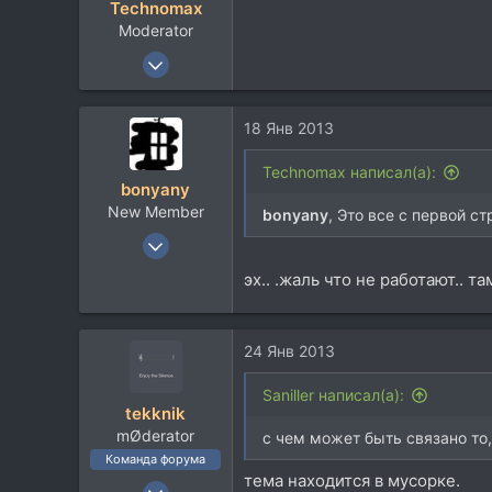
Technomax
МО Дмитров
Moderator
26 Дек 2002
3.092
724
18 Янв 2013
113
Питер
Technomax написал(а):
bonyany
forums.somethingawful.com
New Member
bonyany
, Это все с первой с
29 Ноя 2011
110
эх.. .жаль что не работают.. 
14
0
24 Янв 2013
Saniller написал(а):
tekknik
mØderator
с чем может быть связано то,
Команда форума
тема находится в мусорке.
8 Июн 2006