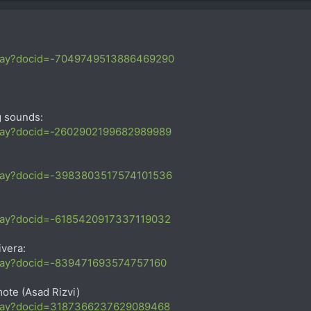
oplay?docid=-7049749513886469290
g sounds:
oplay?docid=-2602902199682989989
oplay?docid=-3983803517574101536
oplay?docid=-6185420917337119032
ivera:
oplay?docid=-839471693574757160
ote (Asad Rizvi)
oplay?docid=3187366237629089468