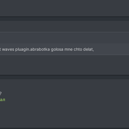
 waves pluagin.abrabotka golosa mne chto delat,
?
ал