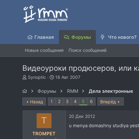
Главная
Форумы
Что нового?
Новые сообщения
Поиск сообщений
Видеоуроки продюсеров, или ка
А
Д
Synoptic
18 Авг 2007
в
а
т
т
Форумы
RMM
Дела электронные
о
а
р
н
1
2
3
4
5
6
Назад
Вперёд
т
а
е
ч
20 Дек 2012
м
а
T
ы
л
u menya domashny studiya yest 
а
TROMPET