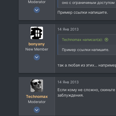
Moderator
:
оно с ограничиным доступом
26 Дек 2002
Пример ссылки напишите.
3.092
724
113
14 Янв 2013
Питер
Technomax написал(а):
forums.somethingawful.com
bonyany
New Member
Пример ссылки напишите.
29 Ноя 2011
110
так а любая из этих... наприме
14
0
14 Янв 2013
Если кому не сложно, скиньте 
заблуждения.
Technomax
Moderator
26 Дек 2002
3.092