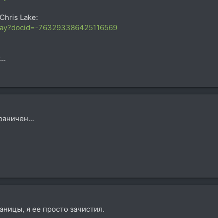
Chris Lake:
oplay?docid=-763293386425116569
..
раничен...
раницы, я ее просто зачистил.