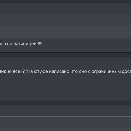
 а не латиницей !!!!
идио все???На ютуюе написано что оно с ограничиным досту
: