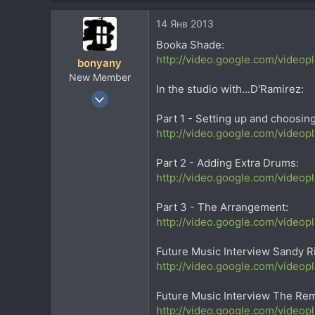
724
14 Янв 2013
113
Booka Shade:
Питер
http://video.google.com/vide
bonyany
forums.somethingawful.com
New Member
In the studio with...D'Ramirez:
29 Ноя 2011
110
Part 1 - Setting up and choosin
14
http://video.google.com/vide
0
Part 2 - Adding Extra Drums:
http://video.google.com/vide
Part 3 - The Arrangement:
http://video.google.com/vide
Future Music Interview Sandy R
http://video.google.com/vide
Future Music Interview The Rem
http://video.google.com/vide