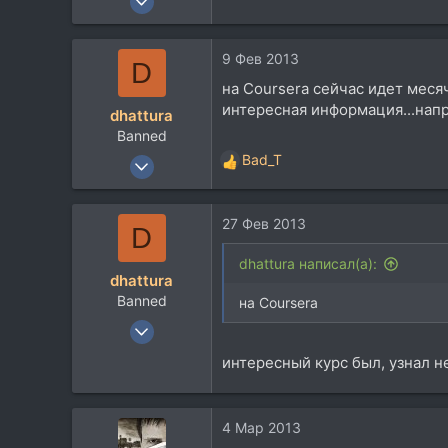
1.197
1.409
9 Фев 2013
D
113
на Coursera сейчас идет месяч
42
интересная информация...нап
dhattura
Barcelona
Banned
16 Янв 2012
Bad_T
Р
253
е
а
32
27 Фев 2013
к
D
0
ц
и
dhattura написал(а):
dhattura
и
Banned
:
на Coursera
16 Янв 2012
253
интересный курс был, узнал н
32
0
4 Мар 2013