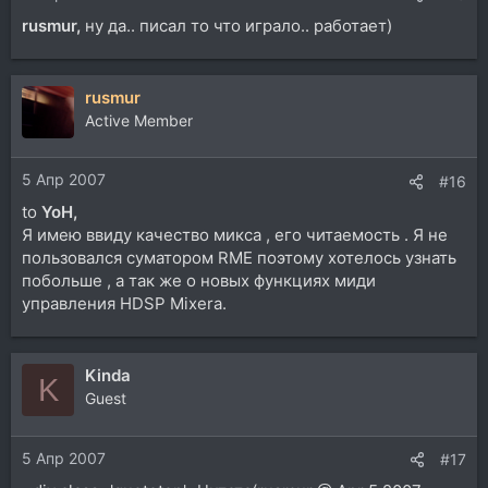
rusmur,
ну да.. писал то что играло.. работает)
rusmur
Active Member
5 Апр 2007
#16
to
YoH,
Я имею ввиду качество микса , его читаемость . Я не
пользовался суматором RME поэтому хотелось узнать
побольше , а так же о новых функциях миди
управления HDSP Mixera.
Kinda
K
Guest
5 Апр 2007
#17