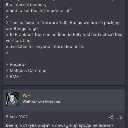
the internal memory
> and to set the link mode to 'off'.
>
> This is fixed in firmware 1.60. But as we are all packing
our things to go
> to Frankfurt there is no time to fully test and upload this
version. It is
> available for anyone interested here:
>
> Regards
> Matthias Carstens
> RME
YoH
Well-Known Member
5 Апр 2007
#5
kevin,
а откуда инфа? в newsgroup вроде не видел)