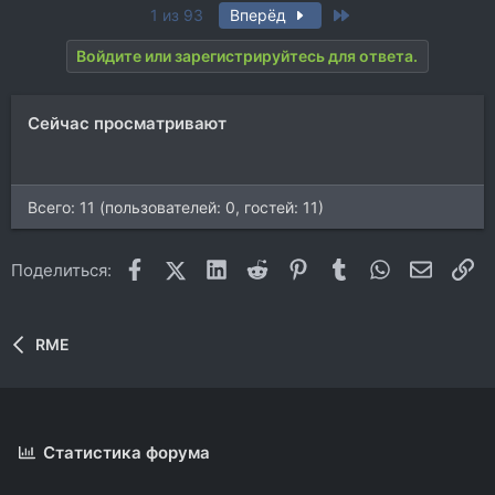
Last
1 из 93
Вперёд
Войдите или зарегистрируйтесь для ответа.
Сейчас просматривают
Всего: 11 (пользователей: 0, гостей: 11)
Facebook
X (Twitter)
LinkedIn
Reddit
Pinterest
Tumblr
WhatsApp
Электр
Сс
Поделиться:
RME
Статистика форума