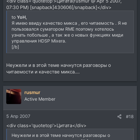
<div class='quotetop'>Цитата(rusmur @ Apr 5 2007,
07:30 PM) [snapback]430606[/snapback]</div>
to
YoH,
Я имею ввиду качество микса , его читаемость . Я не
пользовался суматором RME поэтому хотелось
узнать побольше , а так же о новых функциях миди
управления HDSP Mixera.
[/b]
Неужели и в этой теме начнутся разговоры о
читаемости и качестве микса....
rusmur
Active Member
5 Апр 2007
#18
<div class='quotetop'>Цитата</div>
Неужели и в этой теме начнутся разговоры о