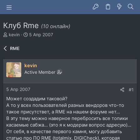
Клуб Rme
(10 онлайн)
А
Д
kevin
5 Апр 2007
в
а
т
т
RME
о
а
р
н
т
а
kevin
е
ч
Active Member
м
а
ы
л
а
5 Апр 2007
#1
Может создадим таковой?
А то у всех пользователей разных вендоров что-то
такое присутствет, а RME на нашем форуме нет...
В эту тему можно наверное перебросить все топики
касаемые сабжа... (это я к модерам вопрос адресую)...
От себя, в качестве первого камня, могу добавить
статью про ПО RME (totalmix, DIGICheck), которая