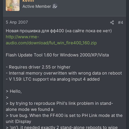
kevin
Active Member
5 Апр 2007
#4
Новая прошивка для фф400 (на сайте пока ее нет)
http://www.rme-
audio.com/download/fut_win_fire400_160.zip
Flash Update Tool 1.60 for Windows 2000/XP/Vista
- Requires driver 2.55 or higher
- Internal memory overwritten with wrong data on reboot
- V 1.59: LTC support via analog input 4 added
> Hello,
>
> by trying to reproduce Phil's link problem in stand-
alone mode we found a
> true bug. When the FF400 is set to PH Link mode at the
unit (Display
> 'on'), it needed exactly 2 stand-alone reboots to wipe