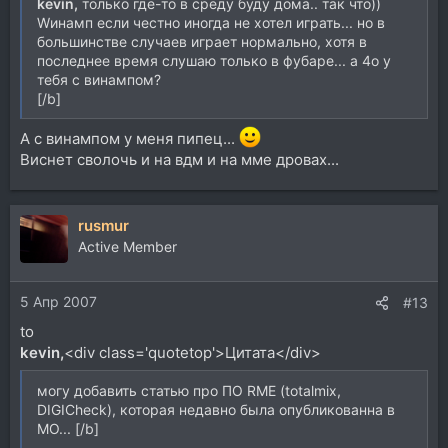
kevin,
только где-то в среду буду дома.. так что))
Wинамп если честно иногда не хотел играть... но в
большинстве случаев играет нормально, хотя в
последнее время слушаю только в фубаре... а 4о у
тебя с винампом?
[/b]
А с винампом у меня пипец...
Виснет сволочь и на вдм и на мме дровах...
rusmur
Active Member
5 Апр 2007
#13
to
kevin,
<div class='quotetop'>Цитата</div>
могу добавить статью про ПО RME (totalmix,
DIGICheck), которая недавно была опубликованна в
МО... [/b]