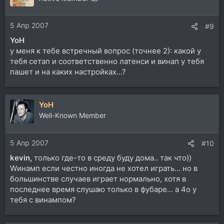
5 Апр 2007
#9
YoH
у меня к тебе встречный вопрос (точнее 2): какой у
тебя сетап и соответственно латенси и винап у тебя
пашет и на каких настройках...?
YoH
Well-Known Member
5 Апр 2007
#10
kevin,
только где-то в среду буду дома.. так что))
Wинамп если честно иногда не хотел играть... но в
большинстве случаев играет нормально, хотя в
последнее время слушаю только в фубаре... а 4о у
тебя с винампом?