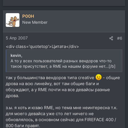
P00H
New Member
5 Апр 2007
#6
<div class='quotetop'>Цитата</div>
kevin,
А то у всех пользователей разных вендоров что-то
такое присутствет, а RME на нашем форуме нет...[/b]
так у большинства вендоров типа creative
- общие
дрова на всю линейку, вот там общие баги и
обсуждают, а у RME почти на все девайсы разные
дрова.
з.ы. я хоть и юзаю RME, но тема мне неинтересна т.к.
для моего девайса уже сто лет ничего не
обновлялось, в основном сейчас для FIREFACE 400 /
800 баги правят.