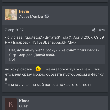
kevin
Active Member
7 Апр 2007
#26
<div class='quotetop'>Цитата(Kinda @ Apr 6 2007, 09:59
PM) [snapback]431028[/snapback]</div>
Нет, ну почему же? Обоснуй и не будет флеймовости.
Я пример дал. Давай свой.
[/b]
не хочу, отстань
... меня зароют тут живьем... так
что меня сразу можно обозвать пустобрехом и фтопку
B) ...
Ты мне лучше на мой вопрос по частоте ответь.
Kinda
K
Guest