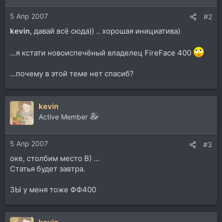
и
5 Апр 2007
:
#2
kevin,
давай всё сюда)) .. хорошая инициатива)
...я кстати новоиспечёный владелец FireFace 400
...почему в этой теме нет спасиб?
kevin
Active Member
5 Апр 2007
#3
оке, столбим место B) ...
Статья будет завтра.
ЗЫ у меня тоже ФФ400