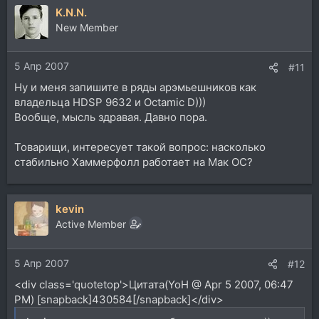
K.N.N.
New Member
5 Апр 2007
#11
Ну и меня запишите в ряды арэмьешников как
владельца HDSP 9632 и Octamic D)))
Вообще, мысль здравая. Давно пора.
Товарищи, интересует такой вопрос: насколько
стабильно Хаммерфолл работает на Мак ОС?
kevin
Active Member
5 Апр 2007
#12
<div class='quotetop'>Цитата(YoH @ Apr 5 2007, 06:47
PM) [snapback]430584[/snapback]</div>