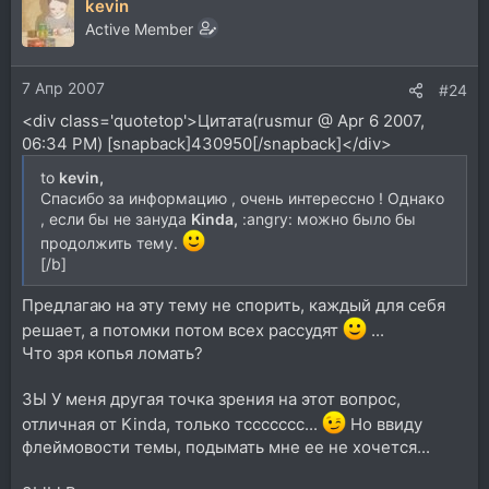
kevin
Active Member
7 Апр 2007
#24
<div class='quotetop'>Цитата(rusmur @ Apr 6 2007,
06:34 PM) [snapback]430950[/snapback]</div>
to
kevin,
Спасибо за информацию , очень интерессно ! Однако
, если бы не зануда
Kinda,
:angry: можно было бы
продолжить тему.
[/b]
Предлагаю на эту тему не спорить, каждый для себя
решает, а потомки потом всех рассудят
...
Что зря копья ломать?
ЗЫ У меня другая точка зрения на этот вопрос,
отличная от Kinda, только тссссссс...
Но ввиду
флеймовости темы, подымать мне ее не хочется...