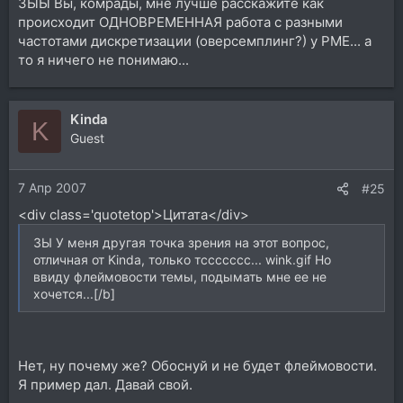
ЗЫЫ Вы, комрады, мне лучше расскажите как
происходит ОДНОВРЕМЕННАЯ работа с разными
частотами дискретизации (оверсемплинг?) у РМЕ... а
то я ничего не понимаю...
Kinda
K
Guest
7 Апр 2007
#25
<div class='quotetop'>Цитата</div>
ЗЫ У меня другая точка зрения на этот вопрос,
отличная от Kinda, только тссссссс... wink.gif Но
ввиду флеймовости темы, подымать мне ее не
хочется...[/b]
Нет, ну почему же? Обоснуй и не будет флеймовости.
Я пример дал. Давай свой.