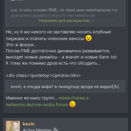
з.ы. я хоть и юзаю RME, но тема мне неинтересна т.к.
для моего девайса уже сто лет ничего не
Нажмите для раскрытия...
обновлялось, в основном сейчас для FIREFACE 400 /
800 баги правят. [/b]
Не, ну я же никого не заставляю носить клубные
пиджаки и платить членские взносы
Это ж форум...
Потом РМЕ достаточно динамично развивается,
выходят новые девайсы - а значит и новые баги :lol:
К тому же помимо дров есть что обсудить...
<div class='quotetop'>Цитата</div>
kevin, а откуда инфа? в newsgroup вроде не видел[/b]
Именно из ньюс групп...
news://news.x-
networks.de/rme-audio.forum
kevin
Active Member