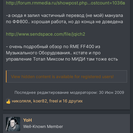
http://forum.rmmedia.ru/showpost.php...ostcount=1036в
-а сюда я залил частичный перевод (не мой) мануала
по ФФ800.. хорошая работа, но до конца не доведена
http://www.sendspace.com/file/jqich2
- очень подробный обзор по RME FF400 из
Музыкального Оборудования.. кстате и про
управление Тотал Миксом по МИДИ там тоже есть
View hidden content is available for registered users!
Последнее редактирование модератором:
30 Июн 2009
николяля
,
koer82
,
freel
и 16 других
Р
е
а
YoH
к
ц
Well-Known Member
и