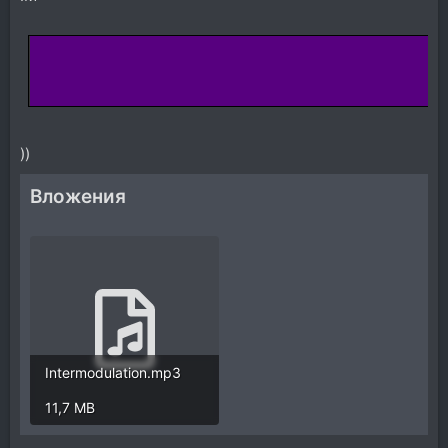
))
Вложения
Intermodulation.mp3
11,7 MB