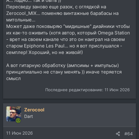
А... ладно... так и быть ))
Пересведу заново еще разок, с оглядкой на
Zerocool_MIX... поменяю винтажные барабасы на
митольные...
Может даже поковыряю "мидишные" диайники чтобы
их как-то оживить (хотя автор, который Omega Station
- врет на своем канале что это он наиграл на своем
старом Epiphone Les Paul... но я вот прислушался -
семплер! Хороший, но не живой!)
А вот гитарную обработку (ампсимы + импульсы)
принципиально не стану менять )) иначе теряется
смысл
Последнее редактирование:
11 Июн 2026
Zerocool
Dart
11 Июн 2026
#64