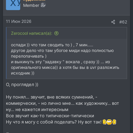
Member
11 Июн 2026
#62
Zerocool написал(а):
оспади )) что там сводить то ) , 7 мин.....
другое дело что там убогое миди надо полностью
перелопачивать )
и выкинуть эту "задавку " вокала , сразу )) ... из
оригинального микса)) а хотя бы вы в uvr разложить
исходник ))
О, проглядел ))
Ну понял... звучит, вне всяких сумнений, -
коммерчески, - но лично мне... как художнику... вот
ну... не кажется интересным
Все звучит как-то типически-типически
Ну что я могу с собой поделать? Ну вот так!