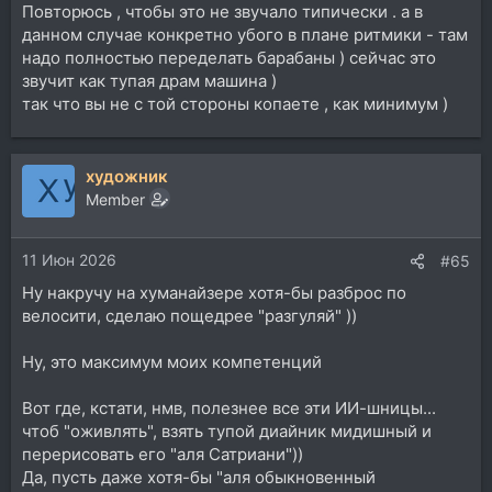
Повторюсь , чтобы это не звучало типически . а в
данном случае конкретно убого в плане ритмики - там
надо полностью переделать барабаны ) сейчас это
звучит как тупая драм машина )
так что вы не с той стороны копаете , как минимум )
художник
Member
11 Июн 2026
#65
Ну накручу на хуманайзере хотя-бы разброс по
велосити, сделаю пощедрее "разгуляй" ))
Ну, это максимум моих компетенций
Вот где, кстати, нмв, полезнее все эти ИИ-шницы...
чтоб "оживлять", взять тупой диайник мидишный и
перерисовать его "аля Сатриани"))
Да, пусть даже хотя-бы "аля обыкновенный