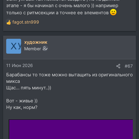
этапе - я бы начинал с очень малого )) например
только с ритмсекции а точнее ее элементов
fagot.stn999
Р
е
а
художник
к
ц
Member
и
и
11 Июн 2026
:
#67
Барабансы то тоже можно вытащить из оригинального
микса
Щас... пять минут..))
Вот - живье ))
Ну как, норм?