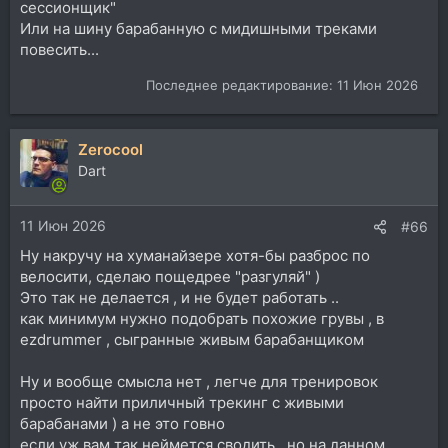
сессионщик"
Или на шину барабанную с мидишными треками
повесить...
Последнее редактирование:
11 Июн 2026
Zerocool
Dart
11 Июн 2026
#66
Ну накручу на хуманайзере хотя-бы разброс по
велосити, сделаю пощедрее "разгуляй" )
Это так не делается , и не будет работать ..
как минимум нужно подобрать похожие грувы , в
ezdrummer , сыгранные живым барабанщиком
Ну и вообще смысла нет , легче для тренировок
просто найти приличный трекинг с живыми
барабанами ) а не это говно
если уж вам так неймется сводить , но на данном