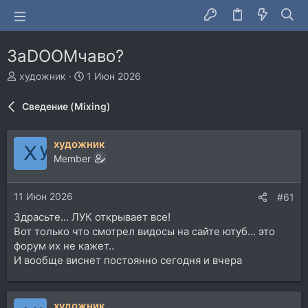
ЗаDOOMчаво?
А
Д
художник
1 Июн 2026
в
а
т
т
Сведение (Mixing)
о
а
р
н
т
а
художник
е
ч
Member
м
а
ы
л
а
11 Июн 2026
#61
Здрасьте... ЛУК открывает все!
Вот только что смотрел видосы на сайте ютуб... это
форум их не кажет..
И вообще виснет постоянно сегодня и вчера
художник