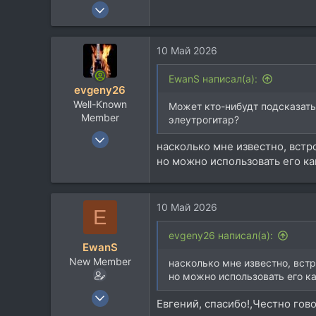
10 Май 2026
2
0
10 Май 2026
1
41
EwanS написал(а):
evgeny26
Well-Known
Может кто-нибудт подсказать
Member
элеутрогитар?
9 Мар 2006
насколько мне известно, встр
2.409
но можно использовать его как
3.058
113
10 Май 2026
E
evgeny26 написал(а):
EwanS
New Member
насколько мне известно, вст
но можно использовать его как
10 Май 2026
Евгений, спасибо!,Честно гов
2