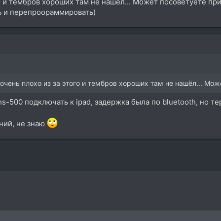
го и тембров хороших там не нашёл... Может посоветуете пр
ь и перепроораммировать)
 очень плохо из за этого и тембров хороших там не нашёл... М
hs-500 подключать к ipad, задержка была по bluetooth, но 
ний, не знаю