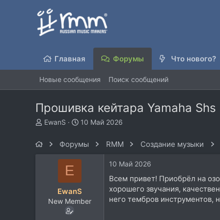
Главная
Форумы
Что нового?
Новые сообщения
Поиск сообщений
Прошивка кейтара Yamaha Shs
А
Д
EwanS
10 Май 2026
в
а
т
т
Форумы
RMM
Создание музыки
о
а
р
н
10 Май 2026
E
т
а
е
ч
Всем привет! Приобрёл на озо
м
а
хорошего звучания, качествен
EwanS
ы
л
него тембров инструментов, 
New Member
а