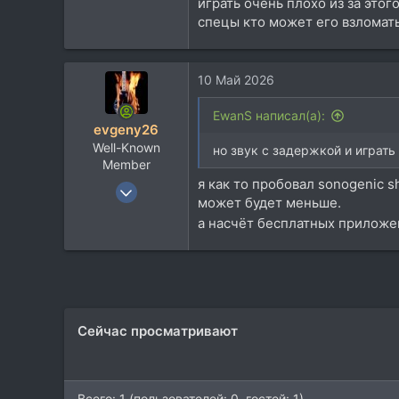
играть очень плохо из за это
0
спецы кто может его взломат
1
41
10 Май 2026
EwanS написал(а):
evgeny26
Well-Known
но звук с задержкой и играть
Member
я как то пробовал sonogenic s
9 Мар 2006
может будет меньше.
2.409
а насчёт бесплатных приложе
3.058
113
Сейчас просматривают
Всего: 1 (пользователей: 0, гостей: 1)