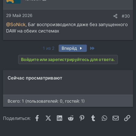
и
и
29 Май 2026
:
#30
@SoNick
, Баг воспроизводился даже без запущенного
DAW на обеих системах
Last
1 из 2
Вперёд
Войдите или зарегистрируйтесь для ответа.
Сейчас просматривают
Всего: 1 (пользователей: 0, гостей: 1)
Facebook
X (Twitter)
LinkedIn
Reddit
Pinterest
Tumblr
WhatsApp
Электр
Сс
Поделиться: