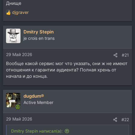
Днище
djgraver
Р
е
а
Dmitry Stepin
к
ц
je crois en trans
и
и
29 Май 2026
:
#21
Вообще какой сервис мог что указать, они ж не имеют
отношения к гарантии аудиента? Полная хрень от
начала и до конца.
dugdum®
Active Member
29 Май 2026
#22
Dmitry Stepin написал(а):