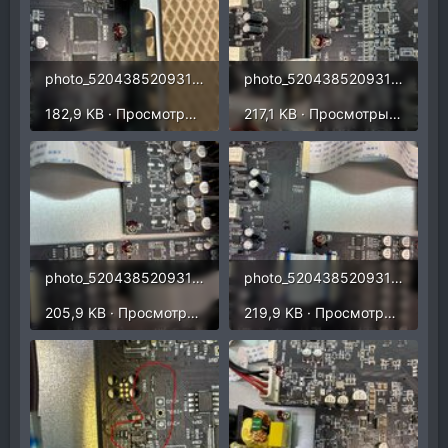
photo_5204385209313334106_y.jpg
photo_5204385209313334105_y.jpg
182,9 KB · Просмотры: 93
217,1 KB · Просмотры: 81
photo_5204385209313334104_y.jpg
photo_5204385209313334103_y.jpg
205,9 KB · Просмотры: 98
219,9 KB · Просмотры: 97