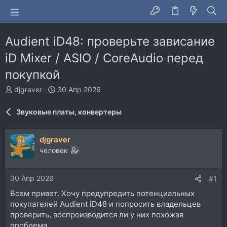
Audient iD48: проверьте зависание
iD Mixer / ASIO / CoreAudio перед
покупкой
А
Д
djgraver
30 Апр 2026
в
а
т
т
Звуковые платы, конвертеры
о
а
р
н
т
а
djgraver
е
ч
человек
м
а
ы
л
а
30 Апр 2026
#1
Всем привет. Хочу предупредить потенциальных
покупателей Audient iD48 и попросить владельцев
проверить, воспроизводится ли у них похожая
проблема.