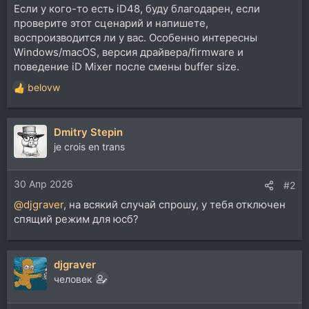
Если у кого-то есть iD48, буду благодарен, если
проверите этот сценарий и напишете,
воспроизводится ли у вас. Особенно интересны
Windows/macOS, версия драйвера/firmware и
поведение iD Mixer после смены buffer size.
belovw
Р
е
а
Dmitry Stepin
к
ц
je crois en trans
и
и
30 Апр 2026
:
#2
@djgraver
, на всякий случай спрошу, у тебя отключен
спящий режим для юсб?
djgraver
человек