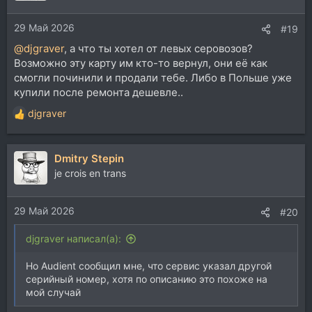
29 Май 2026
#19
@djgraver
, а что ты хотел от левых серовозов?
Возможно эту карту им кто-то вернул, они её как
смогли починили и продали тебе. Либо в Польше уже
купили после ремонта дешевле..
djgraver
Р
е
а
Dmitry Stepin
к
ц
je crois en trans
и
и
29 Май 2026
:
#20
djgraver написал(а):
Но Audient сообщил мне, что сервис указал другой
серийный номер, хотя по описанию это похоже на
мой случай