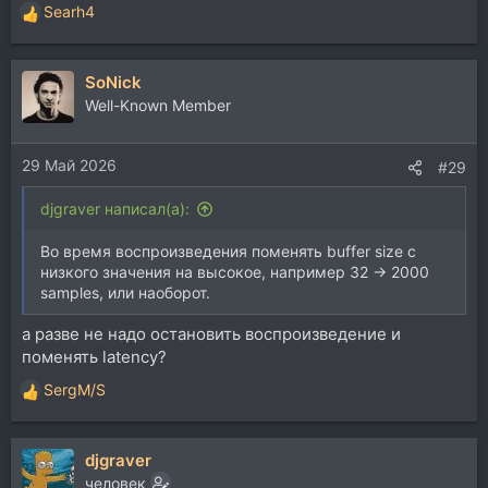
Searh4
Р
е
а
SoNick
к
ц
Well-Known Member
и
и
29 Май 2026
:
#29
djgraver написал(а):
Во время воспроизведения поменять buffer size с
низкого значения на высокое, например 32 → 2000
samples, или наоборот.
а разве не надо остановить воспроизведение и
поменять latency?
SergM/S
Р
е
а
djgraver
к
ц
человек