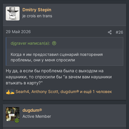
Dmitry Stepin
je crois en trans
29 Май 2026
#26
djgraver написал(а):
Когда я им предоставил сценарий повторения
проблемы, они у меня спросили
Ну да, а если бы проблема была с выходом на
наушники, то спросили бы "а зачем вам наушники
втыкать в карту?"
Searh4
,
Anthony Scott
,
dugdum®
и ещё 1 человек
Р
е
а
dugdum®
к
ц
Active Member
и
и