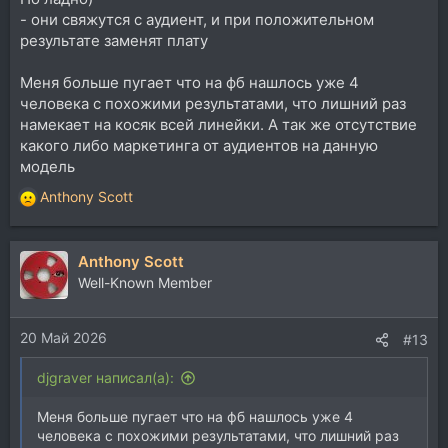
- они свяжутся с аудиент, и при положительном
результате заменят плату
Меня больше пугает что на фб нашлось уже 4
человека с похожими результатами, что лишний раз
намекает на косяк всей линейки. А так же отсутствие
какого либо маркетинга от аудиентов на данную
модель
Anthony Scott
Р
е
а
Anthony Scott
к
ц
Well-Known Member
и
и
20 Май 2026
:
#13
djgraver написал(а):
Меня больше пугает что на фб нашлось уже 4
человека с похожими результатами, что лишний раз