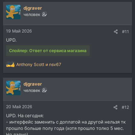
djgraver
человек
19 Май 2026
#11
UPD.
Спойлер:
Ответ от сервиса магазина
Anthony Scott
и
nsv67
Р
е
а
djgraver
к
ц
человек
и
и
20 Май 2026
:
#12
UPD. На сегодня:
- интерфейс заменить с доплатой на другой нельзя тк
прошло больше полу года (хотя прошло толко 5 мес.
Но ладно)