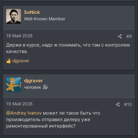
е
а
SoNick
к
ц
Well-Known Member
и
и
19 Май 2026
:
#9
Держи в курсе, надо ж понимать, что там с контролем
качества.
djgraver
Р
е
а
djgraver
к
ц
человек
и
и
19 Май 2026
:
#10
@Andrey Ivanov
может ли такое быть что
производитель отправил дилеру уже
ремонтированный интерфейс?