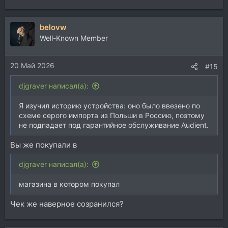
е
а
belovw
к
ц
Well-Known Member
и
и
20 Май 2026
:
#15
djgraver написал(а):
Я изучил историю устройства: оно было ввезено по
схеме серого импорта из Польши в Россию, поэтому
не подпадает под гарантийное обслуживание Audient.
Вы же покупали в
djgraver написал(а):
магазина в котором покупал
Чек же наверное созранился?