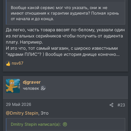
Вообще какой сервис мог что указать, они ж не
имеют отношения к гарантии аудиента? Полная хрень
от начала и до конца.
Да легко, часть товара ввозят по-белому, указали один
из легальных серийников чтобы получить от аудиента
плату. Например.
И это что, тот самый магазин, с широко известными
"ядрами ПЛИС"? ) Вообще история днище конечно...
nsv67
Р
е
а
djgraver
к
ц
человек
и
и
29 Май 2026
:
#23
@Dmitry Stepin
, Это
Dmitry Stepin написал(а):