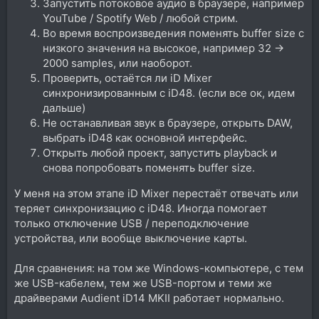
Запустить потоковое аудио в браузере, например
YouTube / Spotify Web / любой стрим.
Во время воспроизведения поменять buffer size с
низкого значения на высокое, например 32 →
2000 samples, или наоборот.
Проверить, остаётся ли iD Mixer
синхронизированным с iD48. (если все ок, идем
дальше)
Не останавливая звук в браузере, открыть DAW,
выбрать iD48 как основной интерфейс.
Открыть любой проект, запустить playback и
снова попробовать поменять buffer size.
У меня на этом этапе iD Mixer перестаёт отвечать или
теряет синхронизацию с iD48. Иногда помогает
только отключение USB / переподключение
устройства, или вообще выключение карты.
Для сравнения: на том же Windows-компьютере, с тем
же USB-кабелем, тем же USB-портом и теми же
драйверами Audient iD14 MKII работает нормально.