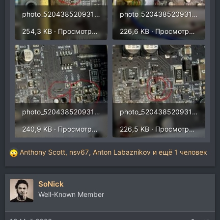
photo_5204385209313334101_y.jpg
photo_5204385209313334102_y.jpg
254,3 KB · Просмотры: 91
226,6 KB · Просмотры: 98
photo_5204385209313334100_y.jpg
photo_5204385209313334099_y.jpg
240,9 KB · Просмотры: 85
226,5 KB · Просмотры: 96
Anthony Scott
,
nsv67
,
Anton Labaznikov
и ещё 1 человек
Р
е
а
SoNick
к
ц
Well-Known Member
и
и