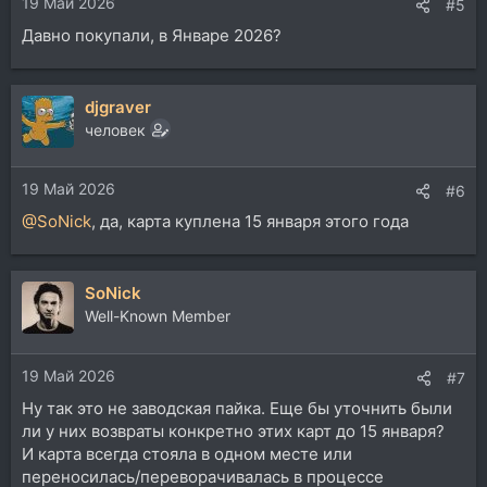
19 Май 2026
:
#5
Давно покупали, в Январе 2026?
djgraver
человек
19 Май 2026
#6
@SoNick
, да, карта куплена 15 января этого года
SoNick
Well-Known Member
19 Май 2026
#7
Ну так это не заводская пайка. Еще бы уточнить были
ли у них возвраты конкретно этих карт до 15 января?
И карта всегда стояла в одном месте или
переносилась/переворачивалась в процессе