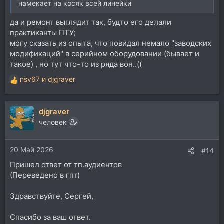
намекает на косяк всей линейки
да и ремонт выглядит так, будто его делали
практиканты ПТУ;
могу сказать из опыта, что повидал немало "заводских
модификаций" в серийном оборудовании (бывает и
такое) , но тут что-то из ряда вон..((
nsv67
и
djgraver
Р
е
а
djgraver
к
ц
человек
и
и
20 Май 2026
:
#14
Пришел ответ от тп.аудиентов
(Переведено в гпт)
Здравствуйте, Сергей,
Спасибо за ваш ответ.