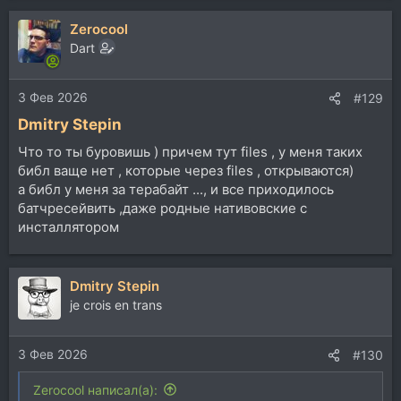
Zerocool
Dart
3 Фев 2026
#129
Dmitry Stepin
Что то ты буровишь ) причем тут files , у меня таких
библ ваще нет , которые через files , открываются)
а библ у меня за терабайт ..., и все приходилось
батчресейвить ,даже родные нативовские с
инсталлятором
Dmitry Stepin
je crois en trans
3 Фев 2026
#130
Zerocool написал(а):