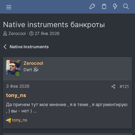
Native instruments банкроты
А
Д
Zerocool
27 Янв 2026
в
а
т
т
Native Instruments
о
а
р
н
т
а
Zerocool
е
ч
Dart
м
а
ы
л
а
3 Фев 2026
#121
tony_ns
Да причем тут мое мнение , я в теме , я аргументирую
, ) вы - нет ) ...
tony_ns
Р
е
а