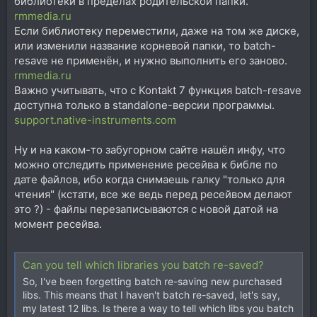
библиотеки в пределах родительской папки.
rmmedia.ru
Если библиотеку переместили, даже на том же диске,
или изменили название корневой папки, то batch-
resave не применён, и нужно выполнить его заново.
rmmedia.ru
Важно учитывать, что с Kontakt 7 функция batch-resave
доступна только в standalone-версии программы.
support.native-instruments.com
Ну и на каком-то забугорном сайте нашёл инфу, что
можно отследить применение ресейва к библе по
дате файлов, ибо когда снимаешь галку "только для
чтения" (кстати, все же ведь перед ресейвом делают
это ?) - файлы перезаписываются с новой датой на
момент ресейва.
Can you tell which libraries you batch re-saved?
So, I've been forgetting batch re-saving new purchased
libs. This means that I haven't batch re-saved, let's say,
my latest 12 libs. Is there a way to tell which libs you batch