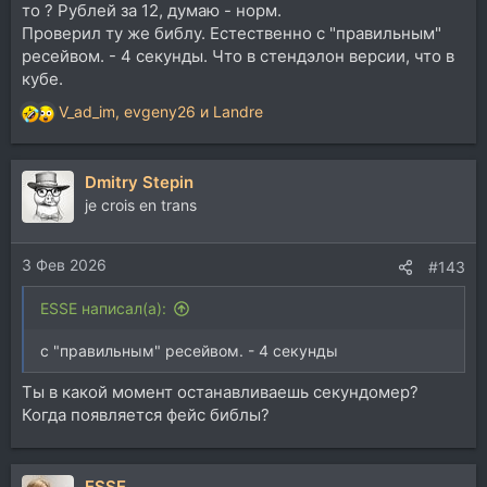
то ? Рублей за 12, думаю - норм.
Проверил ту же библу. Естественно с "правильным"
ресейвом. - 4 секунды. Что в стендэлон версии, что в
кубе.
V_ad_im
,
evgeny26
и
Landre
Р
е
а
Dmitry Stepin
к
ц
je crois en trans
и
и
3 Фев 2026
:
#143
ESSE написал(а):
с "правильным" ресейвом. - 4 секунды
Ты в какой момент останавливаешь секундомер?
Когда появляется фейс библы?
ESSE