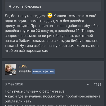
Что то ты буровишь
Да, бес попутал видимо
Коллект семплз это ещё
одна стадия, кроме тех двух, что без рисейва
присутствуют. Проверил на session guitarist ruby - без
рисейва грузится 20 секунд, с рисейвом 12. Теперь
вопрос - а возможно ли рисейв сделать для целой
папки с библиотеками, а не в каждую библу отдельно
тыкать? Ну типа выбрал папку и оставил комп на ночь,
чтоб он всё порешал сам.
ESSE
invisible
Команда форума
3 Фев 2026
#131
Пользуясь случаем о batch-resave.
А как и где визуально посмотреть, пробатчресейвлена
библа или нет?