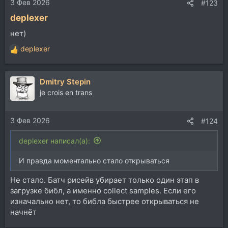
3 Фев 2026
#123
deplexer
нет)
deplexer
Р
е
а
Dmitry Stepin
к
ц
je crois en trans
и
и
3 Фев 2026
:
#124
deplexer написал(а):
И правда моментально стало открываться
Не стало. Батч рисейв убирает только один этап в
загрузке библ, а именно collect samples. Если его
изначально нет, то библа быстрее открываться не
начнёт