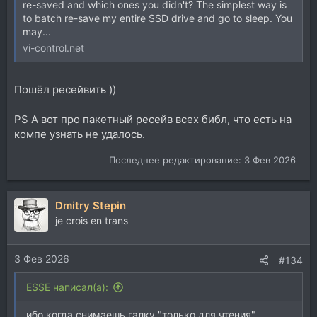
re-saved and which ones you didn't? The simplest way is
to batch re-save my entire SSD drive and go to sleep. You
may...
vi-control.net
Пошёл ресейвить ))
PS А вот про пакетный ресейв всех библ, что есть на
компе узнать не удалось.
Последнее редактирование:
3 Фев 2026
Dmitry Stepin
je crois en trans
3 Фев 2026
#134
ESSE написал(а):
ибо когда снимаешь галку "только для чтения"