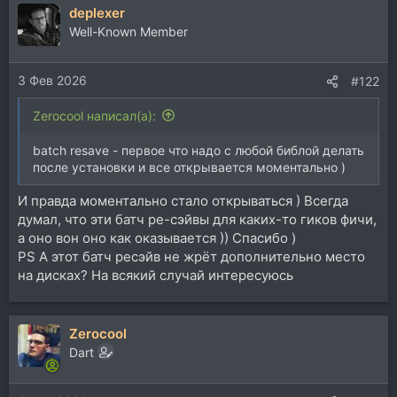
deplexer
к
ц
Well-Known Member
и
и
3 Фев 2026
:
#122
Zerocool написал(а):
batch resave - первое что надо с любой библой делать
после установки и все открывается моментально )
И правда моментально стало открываться ) Всегда
думал, что эти батч ре-сэйвы для каких-то гиков фичи,
а оно вон оно как оказывается )) Спасибо )
PS А этот батч ресэйв не жрёт дополнительно место
на дисках? На всякий случай интересуюсь
Zerocool
Dart