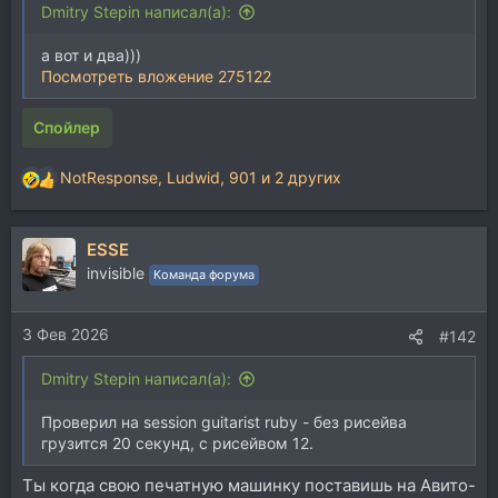
Dmitry Stepin написал(а):
а вот и два)))
Посмотреть вложение 275122
Спойлер
NotResponse
,
Ludwid
,
901
и 2 других
Р
е
а
ESSE
к
ц
invisible
Команда форума
и
и
3 Фев 2026
:
#142
Dmitry Stepin написал(а):
Проверил на session guitarist ruby - без рисейва
грузится 20 секунд, с рисейвом 12.
Ты когда свою печатную машинку поставишь на Авито-