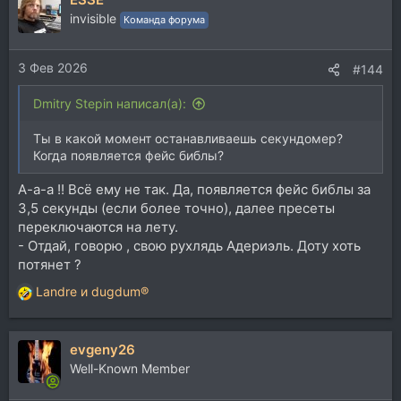
invisible
Команда форума
3 Фев 2026
#144
Dmitry Stepin написал(а):
Ты в какой момент останавливаешь секундомер?
Когда появляется фейс библы?
А-а-а !! Всё ему не так. Да, появляется фейс библы за
3,5 секунды (если более точно), далее пресеты
переключаются на лету.
- Отдай, говорю , свою рухлядь Адериэль. Доту хоть
потянет ?
Landre
и
dugdum®
Р
е
а
evgeny26
к
ц
Well-Known Member
и
и