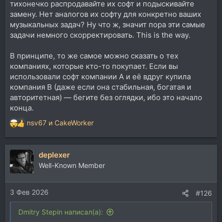
тихонечко распродавайте их софт и подыскивайте
замену. Нет аналогов их софту для конкретно ваших
музыкальных задач? Ну что ж, значит пора эти самые
задачи немного скорректировать. This is the way.
В принципе, то же самое можно сказать о тех
компаниях, которые кто-то покупает. Если вы
использовали софт компании A и её вдруг купила
компания B (даже если она стабильная, богатая и
авторитетная) — бегите без оглядки, ибо это начало
конца.
nsv67
и
CakeWorker
Р
е
а
deplexer
к
ц
Well-Known Member
и
и
3 Фев 2026
:
#126
Dmitry Stepin написал(а):