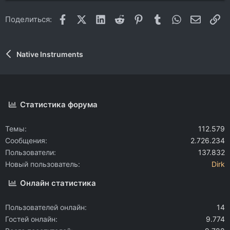
Facebook
X (Twitter)
LinkedIn
Reddit
Pinterest
Tumblr
WhatsApp
Электр
Сс
Поделиться:
Native Instruments
Статистика форума
Темы
112.579
Сообщения
2.726.234
Пользователи
137.832
Новый пользователь
Dirk
Онлайн статистика
Пользователей онлайн
14
Гостей онлайн
9.774