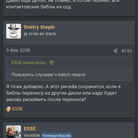
Давно ещё делал, не помню, а потом перенёс все
контактовские библы на ссд.
Dmitry Stepin
je crois en trans
3 Фев 2026
#132
ESSE написал(а):
Пользуясь случаем о batch-resave
Я тоже добавлю. А этот рисейв сохранится, если я
библы перенесу на другие диски или надо будет
заново рисейвить после переноса?
ESSE
Р
е
а
ESSE
к
ц
invisible
Команда форума