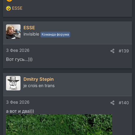
ESSE
Р
е
а
ESSE
к
ц
invisible
Команда форума
и
и
3 Фев 2026
:
#139
Вот гусь...)))
Dmitry Stepin
je crois en trans
3 Фев 2026
#140
а вот и два)))