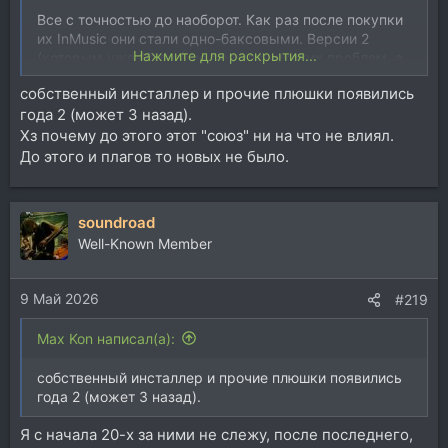
Все с точностью до наоборот. Как раз после покупки
их InMusic они стали одно-баксовыми. Версии 2
Нажмите для раскрытия...
(которым уже 10 лет) не решили никаких проблем, а
скорее привнесли еще больше. Именно со второй
собственный инсталлер и прочие плюшки появились
версии Трансфузер начал терять контент в проектах
года 2 (может 3 назад).
и превратился в лютую головную боль.
Повторюсь, что пишу на основе личного,
Хз почему до этого этот "союз" ни на что не влиял.
многолетнего
опыта. Кантора целиком и полностью
До этого и плагов то новых не было.
утратила мое личное доверие и интерес. В
современном, перенасыщенном софтом, мире,
ждать десятилетиями пока кто-то поправит косяки..
soundroad
тупо жизни не хватит)).
Well-Known Member
9 Май 2026
#219
Max Kon написал(а):
собственный инсталлер и прочие плюшки появились
года 2 (может 3 назад).
Я с начала 20-х за ними не слежу, после последнего,