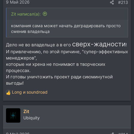
9 Май 2026
#213
Zit написал(а):
компания сама может начать деградировать просто
сменив владельца
сверх-жадности
Дело не во владельце а в его
!
И привлечению, по этой причине, "супер-эффективных
менеджеров",
которые ни хрена не понимают в творческих
процессах.
И готовы уничтожить проект ради сиюминутной
выгоды!
Long
и
soundroad
Р
е
а
Zit
к
ц
Ubiquity
и
и