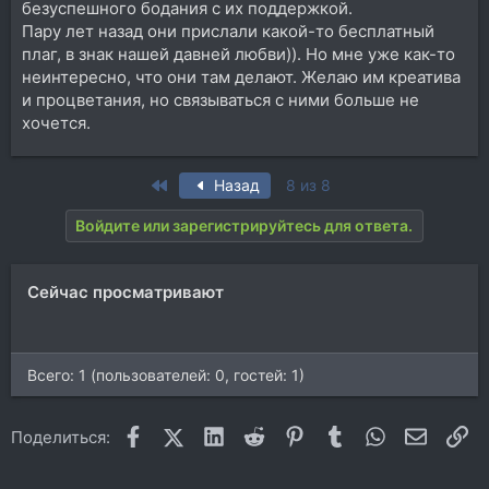
безуспешного бодания с их поддержкой.
Пару лет назад они прислали какой-то бесплатный
плаг, в знак нашей давней любви)). Но мне уже как-то
неинтересно, что они там делают. Желаю им креатива
и процветания, но связываться с ними больше не
хочется.
First
Назад
8 из 8
Войдите или зарегистрируйтесь для ответа.
Сейчас просматривают
Всего: 1 (пользователей: 0, гостей: 1)
Facebook
X (Twitter)
LinkedIn
Reddit
Pinterest
Tumblr
WhatsApp
Электр
Сс
Поделиться: