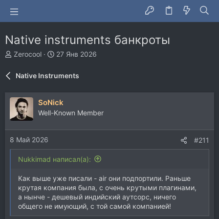
Native instruments банкроты
А
Д
Zerocool
27 Янв 2026
в
а
т
т
Native Instruments
о
а
р
н
т
а
SoNick
е
ч
Well-Known Member
м
а
ы
л
а
8 Май 2026
#211
Nukkimad написал(а):
Как выше уже писали - air они подпортили. Раньше
крутая компания была, с очень крутыми плагинами,
а нынче - дешевый индийский аутсорс, ничего
общего не имующий, с той самой компанией!