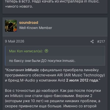
теперь в вст3. Надо качать из инстраллера in music.
тыкву... осадочек остается
+много нового.
soundroad
Well-Known Member
9 Май 2026
#217
Max Kon написал(а):
по баксу они были ДО покупки inmusic.
"Компания
inMusic
официально приобрела линейку
программного обеспечения AIR (AIR Music Technology)
и бренд M-Audio у компании Avid
2 июля 2012 года
."
Все с точностью до наоборот. Как раз после покупки
их InMusic они стали одно-баксовыми. Версии 2
(которым уже 10 лет) не решили никаких проблем, а
скорее привнесли еще больше. Именно со второй