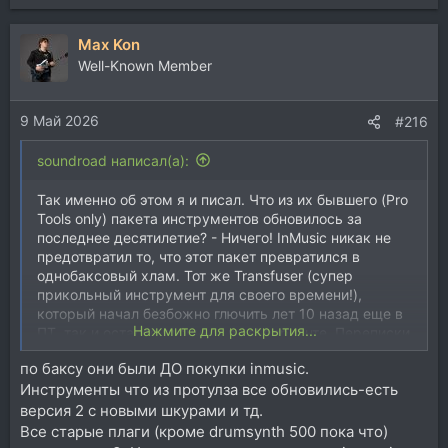
е
а
Max Kon
к
ц
Well-Known Member
и
и
9 Май 2026
:
#216
soundroad написал(а):
Так именно об этом я и писал. Что из их бывшего (Pro
Tools only) пакета инструментов обновилось за
последнее десятилетие? - Ничего! InMusic никак не
предотвратил то, что этот пакет превратился в
однобаксовый хлам. Тот же Transfuser (супер
прикольный инструмент для своего времени!),
который начал безбожно глючить лет 10 назад еще в
Нажмите для раскрытия...
ПТ, так и остался глючным в vst варианте. Переписки
с саппортом ничего кроме потери времени не
по баксу они были ДО покупки inmusic.
принесли.
Инструменты что из протулза все обновились-есть
И да, важно уточнить, что есть небольшая разница в
итоговом отношении клиента к компании. Если купил
версия 2 с новыми шкурами и тд.
товар за1 бакс, то собственно грех жаловаться. А
Все старые плаги (кроме drumsynth 500 пока что)
когда купил за 500 и в итоге все превратилось в