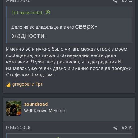
9 Май 2026
:
#214
Tpt написал(а):
сверх-
Дело не во владельце а в его
жадности
!
Именно об и нужно было читать между строк в моём
сообщении, но также и об неумении вести дела
компании. Я уже пару раз писал, что деградация NI
началась уже очень давно и именно после её продажи
Стефаном Шмидтом..
gregobal
и
Tpt
Р
е
а
soundroad
к
ц
Well-Known Member
и
и
9 Май 2026
:
#215