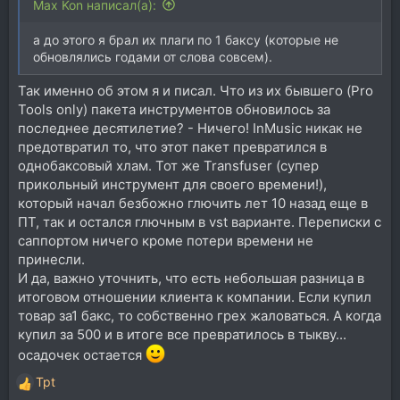
Max Kon написал(а):
а до этого я брал их плаги по 1 баксу (которые не
обновлялись годами от слова совсем).
Так именно об этом я и писал. Что из их бывшего (Pro
Tools only) пакета инструментов обновилось за
последнее десятилетие? - Ничего! InMusic никак не
предотвратил то, что этот пакет превратился в
однобаксовый хлам. Тот же Transfuser (супер
прикольный инструмент для своего времени!),
который начал безбожно глючить лет 10 назад еще в
ПТ, так и остался глючным в vst варианте. Переписки с
саппортом ничего кроме потери времени не
принесли.
И да, важно уточнить, что есть небольшая разница в
итоговом отношении клиента к компании. Если купил
товар за1 бакс, то собственно грех жаловаться. А когда
купил за 500 и в итоге все превратилось в тыкву...
осадочек остается
Tpt
Р